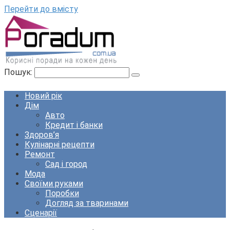
Перейти до вмісту
Пошук:
Новий рік
Дім
Авто
Кредит і банки
Здоров’я
Кулінарні рецепти
Ремонт
Сад і город
Мода
Своїми руками
Поробки
Догляд за тваринами
Сценарії