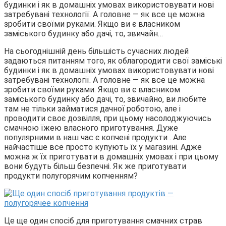
будинки і як в домашніх умовах використовувати нові
затребувані технології. А головне — як все це можна
зробити своїми руками. Якщо ви є власником
заміського будинку або дачі, то, звичайн…
На сьогоднішній день більшість сучасних людей
задаються питанням того, як облагородити свої заміські
будинки і як в домашніх умовах використовувати нові
затребувані технології. А головне — як все це можна
зробити своїми руками. Якщо ви є власником
заміського будинку або дачі, то, звичайно, ви любите
там не тільки займатися дачної роботою, але і
проводити своє дозвілля, при цьому насолоджуючись
смачною їжею власного приготування. Дуже
популярними в наш час є копчені продукти . Але
найчастіше все просто купують їх у магазині. Адже
можна ж їх приготувати в домашніх умовах і при цьому
вони будуть більш безпечні. Як же приготувати
продукти полугорячим копченням?
Це ще один спосіб для приготування смачних страв