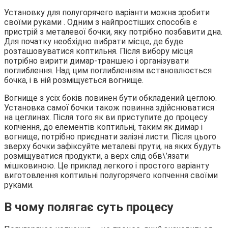
Установку для полугорячего варіанти можна зробити
своїми руками . Одним з найпростіших способів є
пристрій з металевої бочки, яку потрібно позбавити дна.
Для початку необхідно вибрати місце, де буде
розташовуватися коптильня. Після вибору місця
потрібно вирити димар-траншею і організувати
поглиблення. Над цим поглибленням встановлюється
бочка, і в ній розміщується вогнище.
Вогнище з усіх боків повинен бути обкладений цеглою.
Установка самої бочки також повинна здійснюватися
на цеглинах. Після того як ви приступите до процесу
копчення, до елементів коптильні, таким як димар і
вогнище, потрібно приєднати залізні листи. Після цього
зверху бочки зафіксуйте металеві прути, на яких будуть
розміщуватися продукти, а верх слід обв\’язати
мішковиною. Це приклад легкого і простого варіанту
виготовлення коптильні полугорячего копчення своїми
руками.
В чому полягає суть процесу