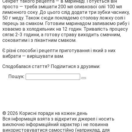
Секрет такого рецепта — в маринаді. Готується він
просто — треба змішати 200 мл оливкової олії 100 мл
лимонного соку. До цього слід додати три зубки часнику,
50 г меду. Також сюди покладемо столову ложку солі і
перець за смаком. Готовим маринадом заливаємо рибу і
ховаємо в холодильник на 12 годин. Тривалість процесу
сягає 2-3 години, а готову страву виходить смачним,
соковитим і з пікантним смаком.
Є різні способи і рецепти приготування і який з них
вибрати — вирішувати вам.
Сподобалася стаття? Поділитися з друзями:
Пошук:
© 2026 Корисні поради на кожен день
Вся інформація взята з відкритих джерел і носить
виключно інформаційний характер і не повинна
використовуватися самостійно (наприклад, для