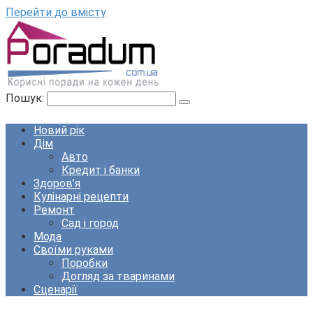
Перейти до вмісту
Пошук:
Новий рік
Дім
Авто
Кредит і банки
Здоров’я
Кулінарні рецепти
Ремонт
Сад і город
Мода
Своїми руками
Поробки
Догляд за тваринами
Сценарії