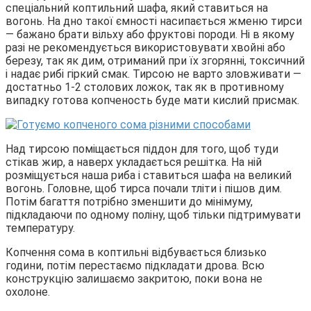
спеціальний коптильний шафа, який ставиться на
вогонь. На дно такої ємності насипається жменю тирси
— бажано брати вільху або фруктові породи. Ні в якому
разі не рекомендується використовувати хвойні або
березу, так як дим, отриманий при їх згорянні, токсичний
і надає рибі гіркий смак. Тирсою не варто зловживати —
достатньо 1-2 столових ложок, так як в противному
випадку готова копченость буде мати кислий присмак.
Над тирсою поміщається піддон для того, щоб туди
стікав жир, а наверх укладається решітка. На ній
розміщується наша риба і ставиться шафа на великий
вогонь. Головне, щоб тирса почали тліти і пішов дим.
Потім багаття потрібно зменшити до мінімуму,
підкладаючи по одному поліну, щоб тільки підтримувати
температуру.
Копчення сома в коптильні відбувається близько
години, потім перестаємо підкладати дрова. Всю
конструкцію залишаємо закритою, поки вона не
охолоне.