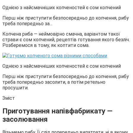
Однією з найсмачніших копченостей є сом копчений
Перш ніж приступити безпосередньо до копчення, рибу
треба попередньо за…
Копчена риба — неймовірно смачна, варіантом такої
страви є сом копчений, рецептів готування якого безліч.
Розберемося в тому, як коптити сома.
Однією з найсмачніших копченостей є сом копчений
Перш ніж приступити безпосередньо до копчення, рибу
треба попередньо засолити, а потім ретельно
просушити.
Зміст
Приготування напівфабрикату —
засолювання
Візьмемо рибу. Її слід попередньо випатрати, ні в якому