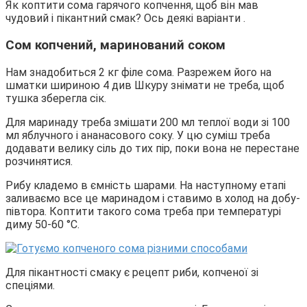
Як коптити сома гарячого копчення, щоб він мав
чудовий і пікантний смак? Ось деякі варіанти .
Сом копчений, маринований соком
Нам знадобиться 2 кг філе сома. Разрежем його на
шматки шириною 4 див Шкуру знімати не треба, щоб
тушка зберегла сік.
Для маринаду треба змішати 200 мл теплої води зі 100
мл яблучного і ананасового соку. У цю суміш треба
додавати велику сіль до тих пір, поки вона не перестане
розчинятися.
Рибу кладемо в ємність шарами. На наступному етапі
заливаємо все це маринадом і ставимо в холод на добу-
півтора. Коптити такого сома треба при температурі
диму 50-60 °С.
Для пікантності смаку є рецепт риби, копченої зі
спеціями.