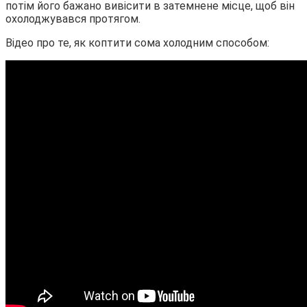
потім його бажано вивісити в затемнене місце, щоб він
охолоджувався протягом.
Відео про те, як коптити сома холодним способом: