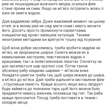
разі не пошкодивши жовчного міхура, оскільки філе
стане гірким на смак. Якщо на м\’ясо потрапить жовч, її
вже не змити водою.
Далі видаляємо зябра. Дуже важливий момент на цьому
етапі: ні в якому разі не слід мити сома і навіть мочити
його. Досить просто промокнути серветками,
очищаючи від крові і залишків нутрощів. Такими
нехитрими методами ви врятуєте тушку від псування.
Щоб вона добре засолилась, треба зробити надрізи на
м\’ясі, не прорізаючи шкірки. Солити можна як в
емальованих каструлях, пластикових відрах з
кришками, так і в поліетиленових пакетах. Спочатку на
дно засипається шар крупної солі. Потім також
обсипану рибу кладемо шарами — м\’ясом вниз .
Укладати шматки треба так, щоб шкіра лежала до шкіри,
а м\’ясо до м\’яса. Далі треба ущільнити заставлене філе
, струсивши ємність. Краще всього, якщо весь продукт
буде займати до половини тари, щоб його можна було
придавити чимось важким, поклавши під гніт. Так риба
краще просолится. Посуд треба поставити в темне і
холодне місце.