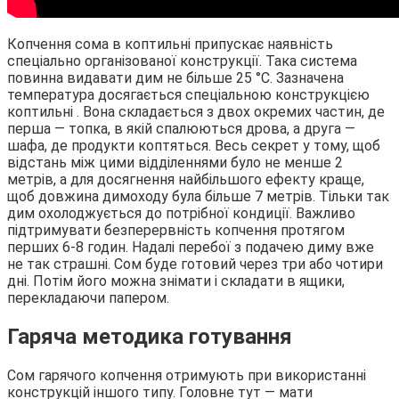
Копчення сома в коптильні припускає наявність
спеціально організованої конструкції. Така система
повинна видавати дим не більше 25 °С. Зазначена
температура досягається спеціальною конструкцією
коптильні . Вона складається з двох окремих частин, де
перша — топка, в якій спалюються дрова, а друга —
шафа, де продукти коптяться. Весь секрет у тому, щоб
відстань між цими відділеннями було не менше 2
метрів, а для досягнення найбільшого ефекту краще,
щоб довжина димоходу була більше 7 метрів. Тільки так
дим охолоджується до потрібної кондиції. Важливо
підтримувати безперервність копчення протягом
перших 6-8 годин. Надалі перебої з подачею диму вже
не так страшні. Сом буде готовий через три або чотири
дні. Потім його можна знімати і складати в ящики,
перекладаючи папером.
Гаряча методика готування
Сом гарячого копчення отримують при використанні
конструкцій іншого типу. Головне тут — мати