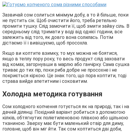
Зазвичай сом солиться мінімум добу, а то й більше, поки
не пустить сік. Щоб очистити його, треба ретельно
промити тушку. Слід замочити її, щоб змити зайву сіль. В
середньому слід тримати у воді від однієї години, все
залежить від того, як довго вона солилась. Потім
дістаємо її і вивішуємо, щоб просохла.
Якщо ви коптите взимку, то мух можна не боятися,
якщо в теплу пору року, то весь продукт слід заховати
від комах, загорнувши в марлю або ганчірку. Сама сушка
триває до тих пір, поки риба добре не просохне і не
покриється кіркою. Це знак того, що пора коптити, тоді
страва вийде апетитним і соковитим.
Холодна методика готування
Сом холодного копчення готується як на природі, так і на
дачній ділянці. Похідний варіант робиться з допомогою
кілків, обтягнутих поліетиленовою плівкою або щільною
тканиною. Зверху має бути маленький отвір для диму,
головне, щоб він міг йти. Так сом коптиться дві доби,