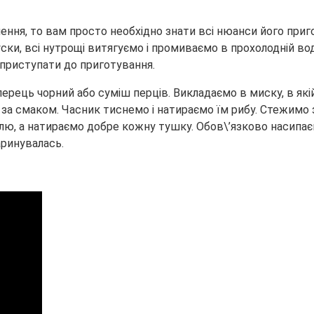
ння, то вам просто необхідно знати всі нюанси його приг
ки, всі нутрощі витягуємо і промиваємо в прохолодній вод
 приступати до приготування.
 перець чорний або суміш перців. Викладаємо в миску, в я
а смаком. Часник тиснемо і натираємо їм рибу. Стежимо з
лю, а натираємо добре кожну тушку. Обов\’язково насипаєм
аринувалась.