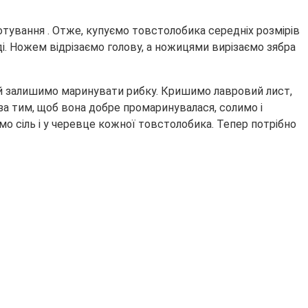
отування . Отже, купуємо товстолобика середніх розмірів
і. Ножем відрізаємо голову, а ножицями вирізаємо зябра
кій залишимо маринувати рибку. Кришимо лавровий лист,
а тим, щоб вона добре промаринувалася, солимо і
о сіль і у черевце кожної товстолобика. Тепер потрібно