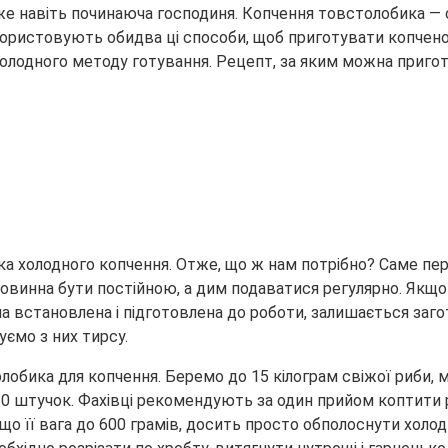
же навіть починаюча господиня. Копчення товстолобика — с
користовують обидва ці способи, щоб приготувати копчено
холодного методу готування. Рецепт, за яким можна приготу
а холодного копчення. Отже, що ж нам потрібно? Саме пер
винна бути постійною, а дим подаватися регулярно. Якщо в
а встановлена і підготовлена до роботи, залишається заг
ємо з них тирсу.
бика для копчення. Беремо до 15 кілограм свіжої риби, м
30 штучок. Фахівці рекомендують за один прийом коптити р
що її вага до 600 грамів, досить просто обполоснути холо