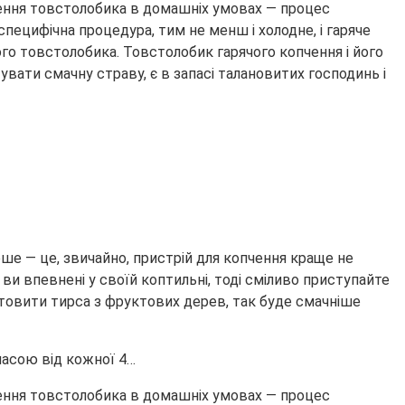
ення товстолобика в домашніх умовах — процес
пецифічна процедура, тим не менш і холодне, і гаряче
го товстолобика. Товстолобик гарячого копчення і його
вати смачну страву, є в запасі талановитих господинь і
ше — це, звичайно, пристрій для копчення краще не
и впевнені у своїй коптильні, тоді сміливо приступайте
отовити тирса з фруктових дерев, так буде смачніше
масою від кожної 4…
ення товстолобика в домашніх умовах — процес