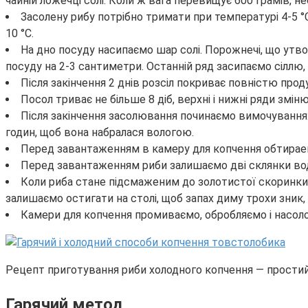
чайній ложечці солі. Коли ж вага перевищує 600 грамів, н
Засолену рибу потрібно тримати при температурі 4-5 °
10 °C.
На дно посуду насипаємо шар солі. Порожнечі, що утво
посуду на 2-3 сантиметри. Останній ряд засипаємо сіллю
Після закінчення 2 днів розсіл покриває повністю продук
Посол триває не більше 8 діб, верхні і нижні ряди змін
Після закінчення засолювання починаємо вимочування:
годин, щоб вона набралася вологою.
Перед завантаженням в камеру для копчення обтираем
Перед завантаженням риби залишаємо дві склянки води
Коли риба стане підсмаженим до золотистої скоринки,
залишаємо остигати на столі, щоб запах диму трохи зник,
Камери для копчення промиваємо, обробляємо і насол
Рецепт приготування риби холодного копчення — простий 
Гарячий метод