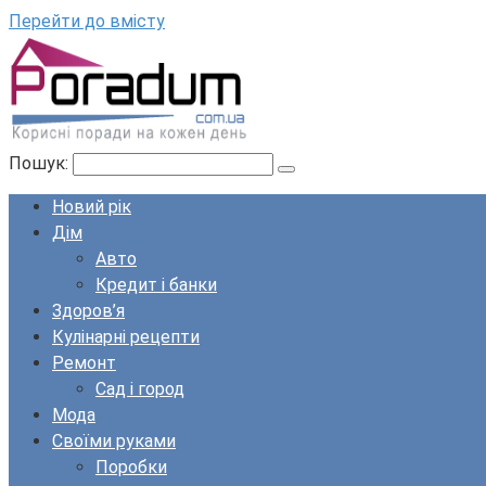
Перейти до вмісту
Пошук:
Новий рік
Дім
Авто
Кредит і банки
Здоров’я
Кулінарні рецепти
Ремонт
Сад і город
Мода
Своїми руками
Поробки