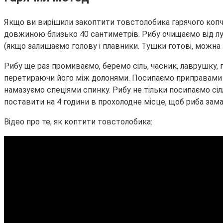
Якщо ви вирішили закоптити товстолобика гарячого копче
довжиною близько 40 сантиметрів. Рибу очищаємо від лус
(якщо залишаємо голову і плавники. Тушки готові, можна
Рибу ще раз промиваємо, беремо сіль, часник, лаврушку,
перетираючи його між долонями. Посипаємо приправами з
намазуємо спеціями спинку. Рибу не тільки посипаємо сіл
поставити на 4 години в прохолодне місце, щоб риба зам
Відео про те, як коптити товстолобика: