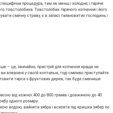
пецифічна процедура, тим не менш і холодне, і гаряче
го товстолобика. Товстолобик гарячого копчення і його
вати смачну страву, є в запасі талановитих господинь і
ше — це, звичайно, пристрій для копчення краще не
и впевнені у своїй коптильні, тоді сміливо приступайте
отовити тирса з фруктових дерев, так буде смачніше
асою від кожної 400 до 800 грамів і довжиною до 40
ибу одного розміру.
дною водою, вийняти зябра і всипати під кришки зябер по