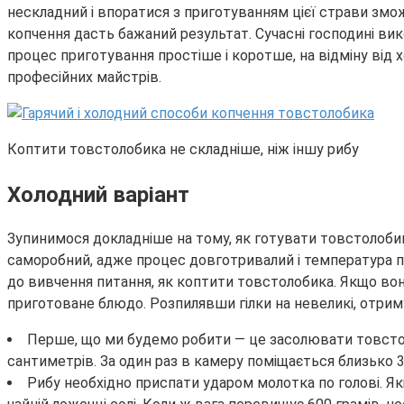
нескладний і впоратися з приготуванням цієї страви змо
копчення дасть бажаний результат. Сучасні господині ви
процес приготування простіше і коротше, на відміну від 
професійних майстрів.
Коптити товстолобика не складніше, ніж іншу рибу
Холодний варіант
Зупинимося докладніше на тому, як готувати товстолобик
саморобний, адже процес довготривалий і температура по
до вивчення питання, як коптити товстолобика. Якщо вон
приготоване блюдо. Розпилявши гілки на невеликі, отриму
Перше, що ми будемо робити — це засолювати товстоло
сантиметрів. За один раз в камеру поміщається близько 
Рибу необхідно приспати ударом молотка по голові. Як