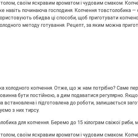
столом, своїм яскравим ароматом і чудовим смаком. Копч
же навіть починаюча господиня. Копчення товстолобика — с
користовують обидва ці способи, щоб приготувати копчено
холодного методу готування. Рецепт, за яким можна приготу
а холодного копчення. Отже, що ж нам потрібно? Саме пер
винна бути постійною, а дим подаватися регулярно. Якщо в
а встановлена і підготовлена до роботи, залишається заг
ємо з них тирсу.
бика для копчення. Беремо до 15 кілограм свіжої риби, 
столом, своїм яскравим ароматом і чудовим смаком. Копч