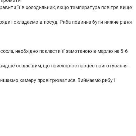
о промити.
правити її в холодильник, якщо температура повітря вище
ряди і складаємо в посуд. Риба повинна бути нижче рівня
сохла, необхідно покласти її замотаною в марлю на 5-6
видше осідає дим, що прискорює процес приготування .
алишаємо камеру провітрюватися. Виймаємо рибу і