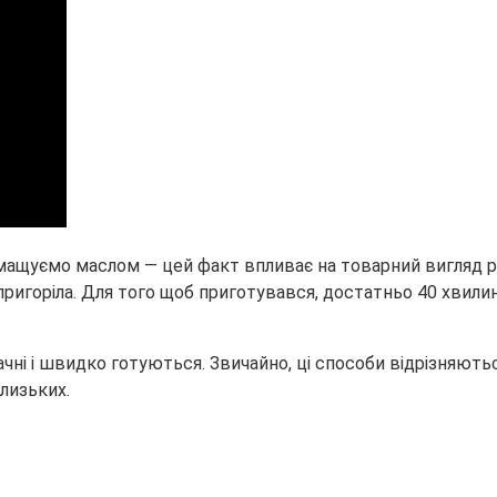
мащуємо маслом — цей факт впливає на товарний вигляд ри
пригоріла. Для того щоб приготувався, достатньо 40 хвилин
чні і швидко готуються. Звичайно, ці способи відрізняютьс
лизьких.