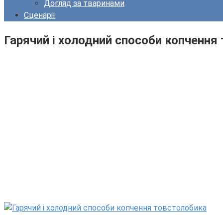
Догляд за тваринами
Сценарії
Гарячий і холодний способи копчення