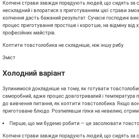
Копчені страви завжди порадують людей, що сидять за 
нескладний і впоратися з приготуванням цієї страви змо
копчення дасть бажаний результат. Сучасні господині ви
процес приготування простіше і коротше, на відміну від 
професійних майстрів.
Коптити товстолобика не складніше, ніж іншу рибу
Зміст
Холодний варіант
Зупинимося докладніше на тому, як готувати товстолобик
саморобний, адже процес довготривалий і температура по
до вивчення питання, як коптити товстолобика. Якщо вон
приготоване блюдо. Розпилявши гілки на невеликі, отриму
Перше, що ми будемо робити — це засолювати товстоло
Копчені страви завжди порадують людей, що сидять за 