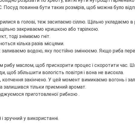
еобхідно розрізати по хребту, витягнути нутрощі і гарненьк
C. Посуд повинна бути таких розмірів, щоб можна було від
рилися в голові, теж засипаємо сіллю. Щільно укладаємо в 
, щільно закриваємо кришкою або тарілкою.
т, тоді знімаємо гніт.
юються кілька разів місцями.
 заливаємо водою, яку постійно змінюємо. Якщо риба пере
 рибу маслом, щоб прискорити процес і скоротити час. Ш
, щоб збільшити вологість повітря і вона не висохла.
 копчення закінчено. У цей момент вимикаємо вогонь і з
 а залишився тільки приємний аромат.
оджуємося приготовленої рибкою .
і зручний у використанні.