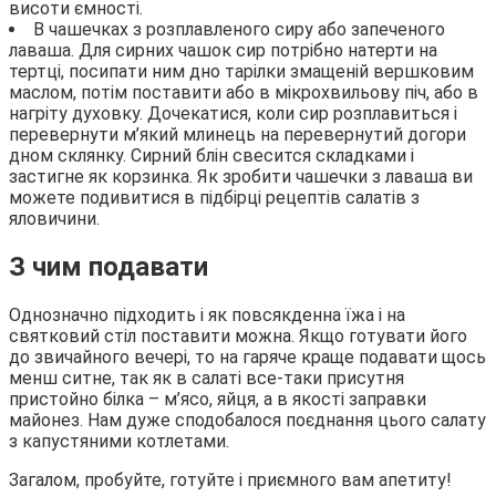
висоти ємності.
В чашечках з розплавленого сиру або запеченого
лаваша. Для сирних чашок сир потрібно натерти на
тертці, посипати ним дно тарілки змащеній вершковим
маслом, потім поставити або в мікрохвильову піч, або в
нагріту духовку. Дочекатися, коли сир розплавиться і
перевернути м’який млинець на перевернутий догори
дном склянку. Сирний блін свесится складками і
застигне як корзинка. Як зробити чашечки з лаваша ви
можете подивитися в підбірці рецептів салатів з
яловичини.
З чим подавати
Однозначно підходить і як повсякденна їжа і на
святковий стіл поставити можна. Якщо готувати його
до звичайного вечері, то на гаряче краще подавати щось
менш ситне, так як в салаті все-таки присутня
пристойно білка – м’ясо, яйця, а в якості заправки
майонез. Нам дуже сподобалося поєднання цього салату
з капустяними котлетами.
Загалом, пробуйте, готуйте і приємного вам апетиту!