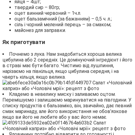
яйця – 4шт;
твердий сир – 80гр;
оцет винний червоний – 1ч.л.
оцет бальзамічний (за бажанням) – 0,5 ч. л.;
сіль і чорний мелений перець – за смаком;
майонез для заправки.
Як приготувати
Почнемо з лука. Нам знадобиться хороша велика
цибулина або 2 середніх. Це домінуючий інгредієнт і його
в страві має бути багато. Чистимо від лушпиння,
нарізаємо на півкільця, якщо цибулина середня, і на
чверть кільця, якщо велика.
Кладемо в невелику миску і заливаємо оцтом.
Перемішуємо і залишаємо маринуватися на півгодини. У
списку продуктів є бальзаміко, він, звичайно, дає певний
смак маринаду, але його використання не обов’язкове
якщо ви його не любите або у вас його немає.
Яловичину потрібно відварити до готовності і