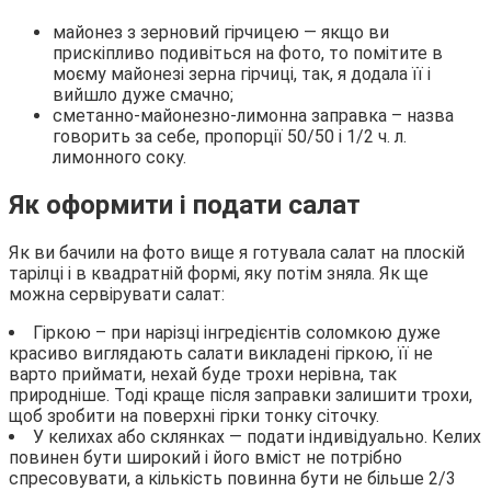
майонез з зерновий гірчицею — якщо ви
прискіпливо подивіться на фото, то помітите в
моєму майонезі зерна гірчиці, так, я додала її і
вийшло дуже смачно;
сметанно-майонезно-лимонна заправка – назва
говорить за себе, пропорції 50/50 і 1/2 ч. л.
лимонного соку.
Як оформити і подати салат
Як ви бачили на фото вище я готувала салат на плоскій
тарілці і в квадратній формі, яку потім зняла. Як ще
можна сервірувати салат:
Гіркою – при нарізці інгредієнтів соломкою дуже
красиво виглядають салати викладені гіркою, її не
варто приймати, нехай буде трохи нерівна, так
природніше. Тоді краще після заправки залишити трохи,
щоб зробити на поверхні гірки тонку сіточку.
У келихах або склянках — подати індивідуально. Келих
повинен бути широкий і його вміст не потрібно
спресовувати, а кількість повинна бути не більше 2/3