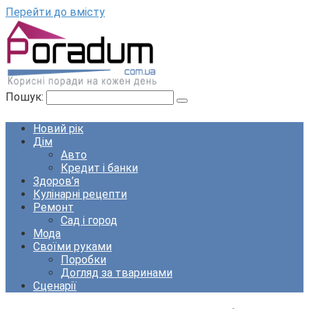
Перейти до вмісту
Пошук:
Новий рік
Дім
Авто
Кредит і банки
Здоров’я
Кулінарні рецепти
Ремонт
Сад і город
Мода
Своїми руками
Поробки
Догляд за тваринами
Сценарії