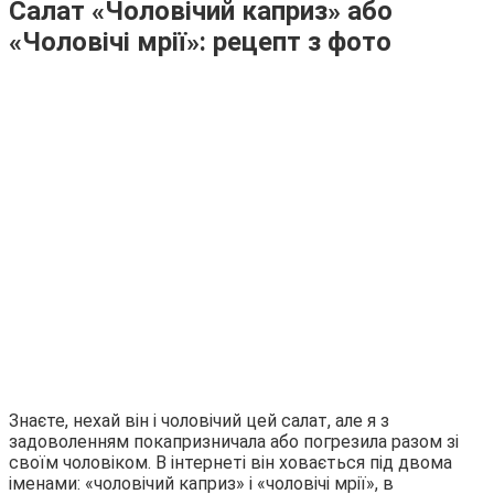
Салат «Чоловічий каприз» або
«Чоловічі мрії»: рецепт з фото
Знаєте, нехай він і чоловічий цей салат, але я з
задоволенням покапризничала або погрезила разом зі
своїм чоловіком. В інтернеті він ховається під двома
іменами: «чоловічий каприз» і «чоловічі мрії», в