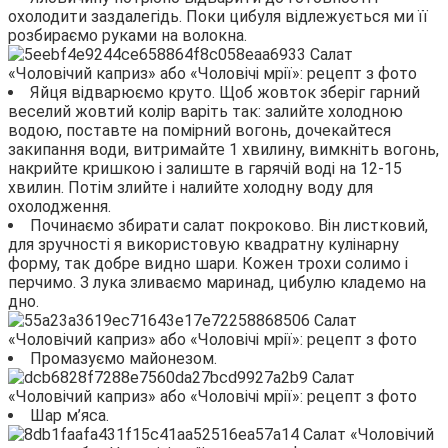
охолодити заздалегідь. Поки цибуля відлежується ми її
розбираємо руками на волокна.
Яйця відварюємо круто. Щоб жовток зберіг гарний
веселий жовтий колір варіть так: залийте холодною
водою, поставте на помірний вогонь, дочекайтеся
закипання води, витримайте 1 хвилину, вимкніть вогонь,
накрийте кришкою і залиште в гарячій воді на 12-15
хвилин. Потім злийте і налийте холодну воду для
охолодження.
Починаємо збирати салат покроково. Він листковий,
для зручності я використовую квадратну кулінарну
форму, так добре видно шари. Кожен трохи солимо і
перчимо. З лука зливаємо маринад, цибулю кладемо на
дно.
Промазуємо майонезом.
Шар м’яса.