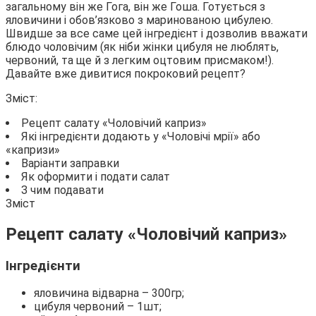
загальному він же Гога, він же Гоша. Готується з
яловичини і обов’язково
з маринованою цибулею.
Швидше за все саме цей інгредієнт і дозволив вважати
блюдо чоловічим (як ніби жінки цибуля не люблять,
червоний, та ще й з легким оцтовим присмаком!).
Давайте вже дивитися покроковий рецепт?
Зміст:
Рецепт салату «Чоловічий каприз»
Які інгредієнти додають у «Чоловічі мрії» або
«капризи»
Варіанти заправки
Як оформити і подати салат
З чим подавати
Зміст
Рецепт салату «Чоловічий каприз»
Інгредієнти
яловичина відварна – 300гр;
цибуля червоний – 1шт;