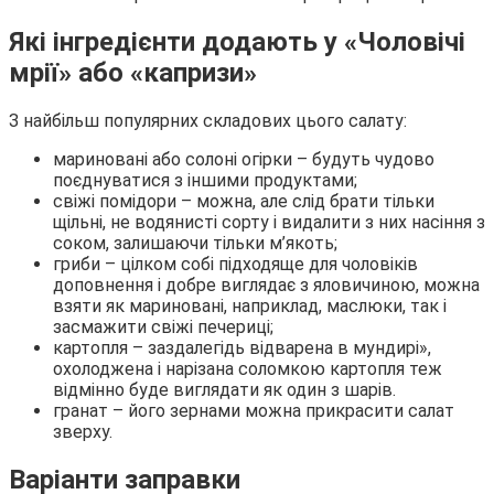
Які інгредієнти додають у «Чоловічі
мрії» або «капризи»
З найбільш популярних складових цього салату:
мариновані або солоні огірки – будуть чудово
поєднуватися з іншими продуктами;
свіжі помідори – можна, але слід брати тільки
щільні, не водянисті сорту і видалити з них насіння з
соком, залишаючи тільки м’якоть;
гриби – цілком собі підходяще для чоловіків
доповнення і добре виглядає з яловичиною, можна
взяти як мариновані, наприклад, маслюки, так і
засмажити свіжі печериці;
картопля – заздалегідь відварена в мундирі»,
охолоджена і нарізана соломкою картопля теж
відмінно буде виглядати як один з шарів.
гранат – його зернами можна прикрасити салат
зверху.
Варіанти заправки