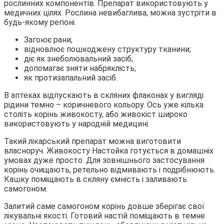
рослинних компонентів. Препарат використовують у
медичних цілях. Рослина невибаглива, можна зустріти в
будь-якому регіоні.
Загоює рани;
відновлює пошкоджену структуру тканини;
діє як знеболювальний засіб;
допомагає зняти набряклість;
як протизапальний засіб.
В аптеках відпускають в скляних флаконах у вигляді
рідини темно – коричневого кольору. Ось уже кілька
століть корінь живокосту, або живокіст широко
використовують у народній медицині.
Такий лікарський препарат можна виготовити
власноруч. Живокосту Настойка готується в домашніх
умовах дуже просто. Для зовнішнього застосування
корінь очищають, ретельно відмивають і подрібнюють.
Кашку поміщають в скляну ємність і заливають
самогоном.
Залитий саме самогоном корінь довше зберігає свої
лікувальні якості. Готовий настій поміщають в темне