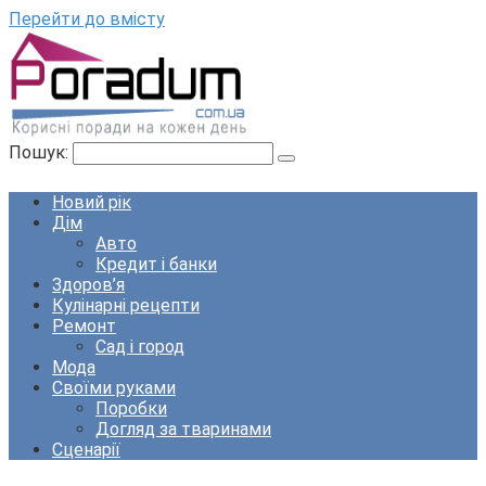
Перейти до вмісту
Пошук:
Новий рік
Дім
Авто
Кредит і банки
Здоров’я
Кулінарні рецепти
Ремонт
Сад і город
Мода
Своїми руками
Поробки
Догляд за тваринами
Сценарії