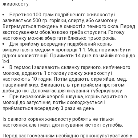
живокосту:
Береться 100 грам подрібненого живокосту і
заливається 500 гр. горілки, спирту, або самогону.
Витримується тиждень в ємності з темного скла. Перед
застосуванням обов’язково треба струсити. Готову
настоянку можна зберігати близько трьох років.
Для прийому всередину подрібнений корінь
змішується з медом у пропорції 1:1. Мед повинен бути
рідкої консистенції. Приймати 14 днів по чайній ложці до
їжі.
В термос і заливають склянку гарячого, кип’яченого
молока, додають 1 столову ложку живокосту і
настоюють 10 годин. Потім додають сире яйце, мед,
тваринний жир. Вживають в три прийоми протягом
доби до їжі. Допомагає для лікування туберкульозу.
При виразковій хворобі шлунка, корінь вариться в
молоці до загустіння, потім охолоджується і
приймається всередину 3 рази на день.
Із свіжого кореня живокосту роблять не тільки
настоянки, але і мазі, для лікування кісток і суглобів.
Перед застосуванням необхідно проконсультуватися у