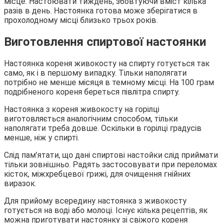
місце. Настоювати тиждень, збовтуючи вміст кілька
разів в день. Настоянка готова може зберігатися в
прохолодному місці близько трьох років.
Виготовлення спиртової настоянки
Настоянка кореня живокосту на спирту готується так
само, як і в першому випадку. Тільки наполягати
потрібно не менше місяця в темному місці. На 100 грам
подрібненого кореня береться півлітра спирту.
Настоянка з кореня живокосту на горілці
виготовляється аналогічним способом, тільки
наполягати треба довше. Оскільки в горілці градусів
менше, ніж у спирті.
Слід пам’ятати, що дані спиртові настойки слід приймати
тільки зовнішньо. Радять застосовувати при переломах
кісток, міжхребцевої грижі, для очищення гнійних
виразок.
Для прийому всередину настоянка з живокосту
готується на воді або молоці. Існує кілька рецептів, як
можна приготувати настоянку зі свіжого кореня