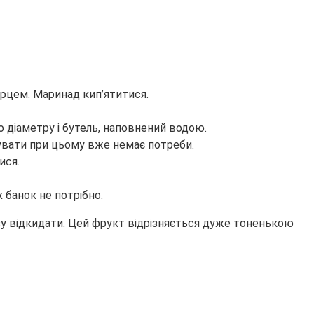
ерцем. Маринад кип’ятитися.
 діаметру і бутель, наповнений водою.
вувати при цьому вже немає потреби.
ися.
 банок не потрібно.
зу відкидати. Цей фрукт відрізняється дуже тоненькою