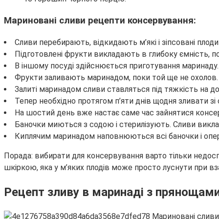
Мариновані сливи рецепти консервування:
Сливи перебирають, відкидають м’які і зіпсовані плод
Підготовлені фрукти викладають в глибоку ємність, п
В іншому посуді здійснюється приготування маринаду.
Фрукти заливають маринадом, поки той ще не охолов.
Залиті маринадом сливи ставляться під тяжкість на до
Тепер необхідно протягом п’яти днів щодня зливати зі
На шостий день вже настає саме час зайнятися консерв
Баночки миються з содою і стерилізують. Сливи викла
Киплячим маринадом наповнюються всі баночки і опера
Порада: вибирати для консервування варто тільки недосп
шкіркою, яка у м’яких плодів може просто луснути при вз
Рецепт зливу в маринаді з прянощам