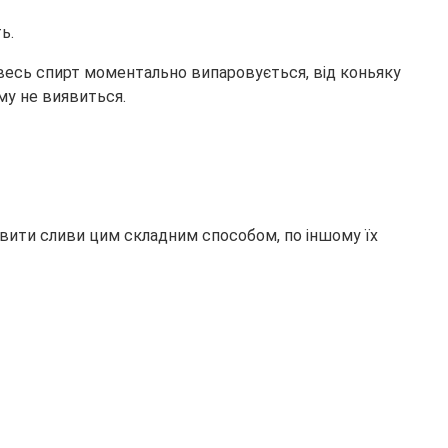
ь.
я весь спирт моментально випаровується, від коньяку
му не виявиться.
вити сливи цим складним способом, по іншому їх