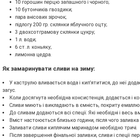
10 горошин перцю запашного і чорного;
10 бутончиків гвоздики;
пара анісових зірочок;
підлогу 200 гр. склянки яблучного оцту;
3 двохсотграмову склянки цукру;
1 л. води;
6 ст. л. коньяку;
лимонна цедра.
Як замаринувати сливи на зиму:
У каструлю вливається вода і кип’ятитися, до неї дод
загус.
Коли досягнута необхідна консистенція, додається і ко
Сливи миють і викладають в ємність, покриту емаллю
До сливам додаються всі спеції. Які необхідні і весь
Вміст настоюється близько години, після чого заливка
Заливати сливи киплячим маринадом необхідно тричі.
Після завершення фінальної заливки, сливи і спеції пе