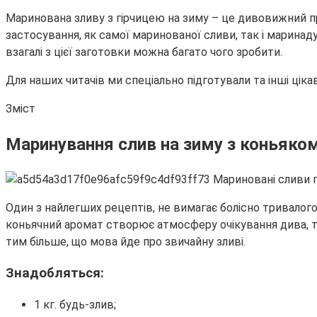
Маринована зливу з гірчицею на зиму – це дивовижний пр
застосування, як самої маринованої сливи, так і маринад
взагалі з цієї заготовки можна багато чого зробити.
Для наших читачів ми спеціально підготували та інші ціка
Зміст
Маринування слив на зиму з коньяко
Один з найлегших рецептів, не вимагає болісно тривалог
коньячний аромат створює атмосферу очікування дива, так
тим більше, що мова йде про звичайну зливі.
Знадобляться:
1 кг. будь-злив;