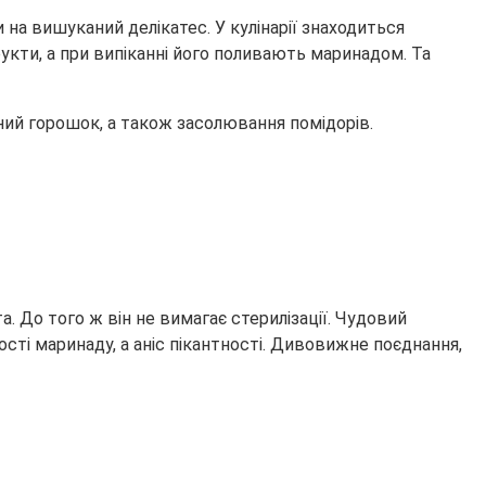
на вишуканий делікатес. У кулінарії знаходиться
укти, а при випіканні його поливають маринадом. Та
ений горошок, а також засолювання помідорів.
 До того ж він не вимагає стерилізації. Чудовий
сті маринаду, а аніс пікантності. Дивовижне поєднання,