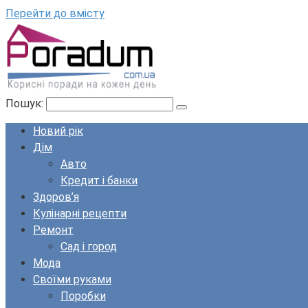
Перейти до вмісту
Пошук:
Новий рік
Дім
Авто
Кредит і банки
Здоров’я
Кулінарні рецепти
Ремонт
Сад і город
Мода
Своїми руками
Поробки