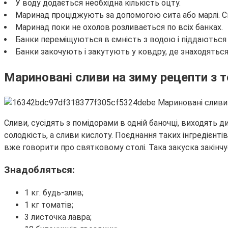
У воду додається необхідна кількість оцту.
Маринад проціджують за допомогою сита або марлі. С
Маринад поки не охолов розливається по всіх банках.
Банки переміщуються в ємність з водою і піддаються с
Банки закочують і закутують у ковдру, де знаходяться 
Мариновані сливи на зиму рецепти з
Сливи, сусідять з помідорами в одній баночці, виходять
солодкість, а сливи кислоту. Поєднання таких інгредієнт
вже говорити про святковому столі. Така закуска закінчу
Знадобляться:
1 кг. будь-злив;
1 кг томатів;
3 листочка лавра;