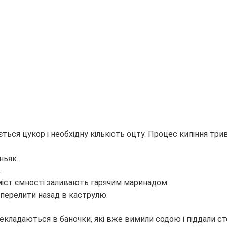
ається цукор і необхідну кількість оцту. Процес кипіння т
ньяк.
.
 вміст ємності заливають гарячим маринадом.
 перелити назад в каструлю.
рекладаються в баночки, які вже вимили содою і піддали сте