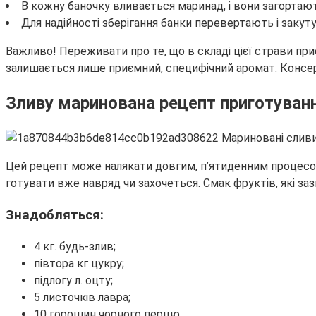
В кожну баночку вливається маринад, і вони загорта
Для надійності зберігання банки перевертають і закут
Важливо! Переживати про те, що в складі цієї страви при
залишається лише приємний, специфічний аромат. Консер
Зливу маринована рецепт приготуван
Цей рецепт може налякати довгим, п’ятиденним процесом
готувати вже навряд чи захочеться. Смак фруктів, які за
Знадобляться:
4 кг. будь-злив;
півтора кг цукру;
підлогу л. оцту;
5 листочків лавра;
10 горошин чорного перцю.