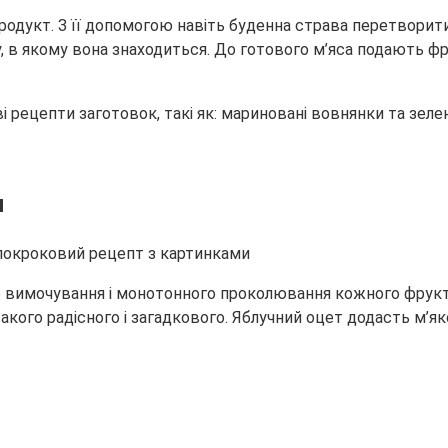
одукт. З її допомогою навіть буденна страва перетворити 
у, в якому вона знаходиться. До готового м’яса подають
фр
ві рецепти заготовок, такі як: мариновані вовнянки та зел
м
о вимочування і монотонного проколювання кожного фрукта.
ого радісного і загадкового. Яблучний оцет додасть м’яко