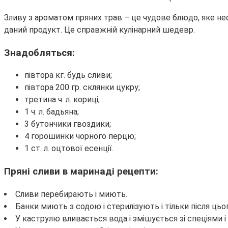
Зливу з ароматом пряних трав – це чудове блюдо, яке не
даний продукт. Це справжній кулінарний шедевр.
Знадобляться:
півтора кг. будь сливи;
півтора 200 гр. склянки цукру;
третина ч. л. кориці;
1 ч. л. бадьяна;
3 бутончики гвоздики;
4 горошинки чорного перцю;
1 ст. л. оцтової есенції.
Пряні сливи в маринаді рецепти:
Сливи перебирають і миють.
Банки миють з содою і стерилізують і тільки після ць
У каструлю вливається вода і змішується зі спеціями і