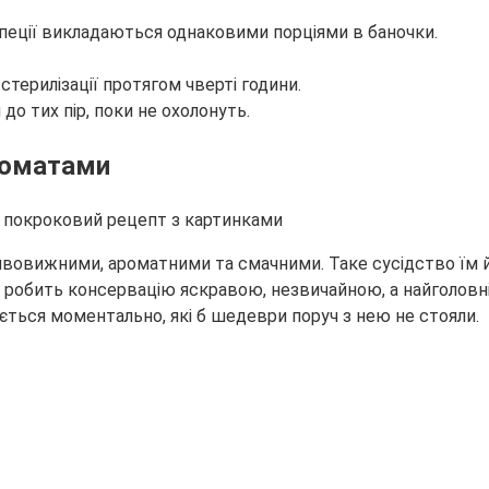
пеції викладаються однаковими порціями в баночки.
терилізації протягом чверті години.
до тих пір, поки не охолонуть.
 томатами
 дивовижними, ароматними та смачними. Таке сусідство їм
ів робить консервацію яскравою, незвичайною, а найголовн
ється моментально, які б шедеври поруч з нею не стояли.