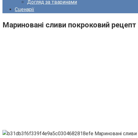
Догляд за тваринами
Сценарії
Мариновані сливи покроковий рецепт