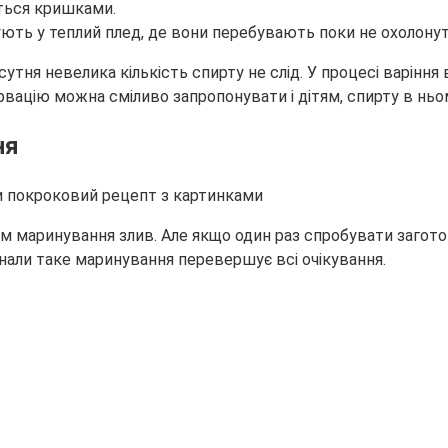
ються кришками.
ують у теплий плед, де вони перебувають поки не охолонут
сутня невелика кількість спирту не слід. У процесі варінн
вацію можна сміливо запропонувати і дітям, спирту в ньо
ня
 маринування злив. Але якщо один раз спробувати загото
знали таке маринування перевершує всі очікування.