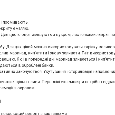
и і промивають.
окриту емаллю.
 Для цього оцет змішують з цукром, листочками лавра і п
бу. Для цих цілей можна використовувати тарілку великого
 слив маринад, кип’ятити і знову заливати. Гніт використо
ацією. Як і в попередні дні маринад зливається і кип’ятит
даються в оброблені банки.
тивно закочуються. Укутування і стерилізація наповнених
евшие, щільні сливи. Переспілі екземпляри потрібно відра
аємодії з окропом.
и