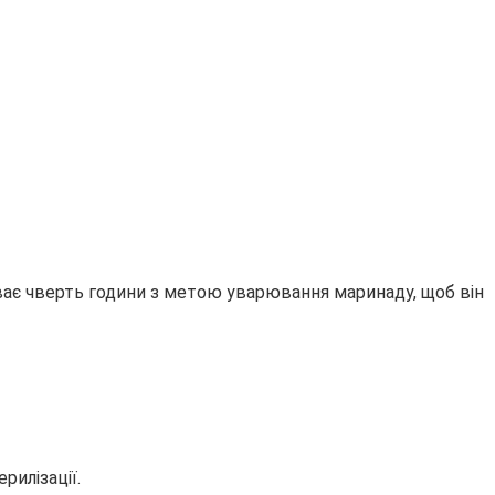
риває чверть години з метою уварювання маринаду, щоб він
рилізації.