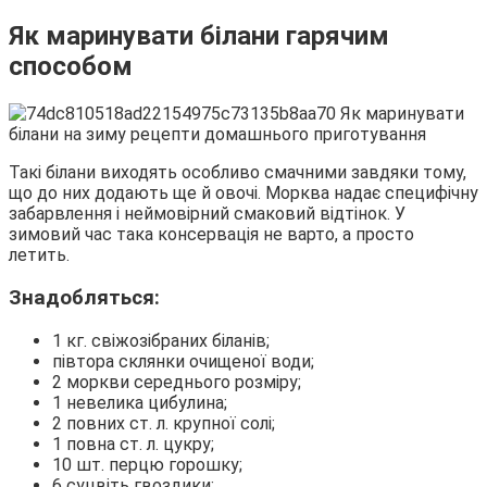
Як маринувати білани гарячим
способом
Такі білани виходять особливо смачними завдяки тому,
що до них додають ще й овочі. Морква надає специфічну
забарвлення і неймовірний смаковий відтінок. У
зимовий час така консервація не варто, а просто
летить.
Знадобляться:
1 кг. свіжозібраних біланів;
півтора склянки очищеної води;
2 моркви середнього розміру;
1 невелика цибулина;
2 повних ст. л. крупної солі;
1 повна ст. л. цукру;
10 шт. перцю горошку;
6 суцвіть гвоздики;