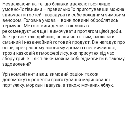
Незважаючи на те, що білявки вважаються лише
умовно-їстівними – правильно їх приготувавши можна
здивувати гостей і порадувати себе холодним зимовим
вечором. Головна умова – вони повинні оброблятись
термічно. Метою виведення токсинів їх
рекомендується ще і вимочувати протягом цілої доби.
Але це все такі дрібниці, порівняно з тим, наскільки
смачний і незвичайний готовий продукт. Він нагадує про
осінь, прекрасному лісовому ароматі і незвичайною,
трохи казковій атмосфері лісу, яка присутня під час
збору грибів. І як тільки можна собі відмовити в такому
задоволенні?
Урізноманітнити ваш зимовий раціон також
допоможуть рецепти приготування маринованої
портулаку, моркви і валуєв, а також мочених яблук.