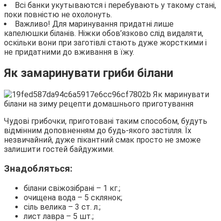
Всі банки укутываются і перебувають у такому стані,
поки повністю не охолонуть.
Важливо! Для маринування придатні лише
капелюшки біланів. Ніжки обов’язково слід видаляти,
оскільки вони при заготівлі стають дуже жорсткими і
не придатними до вживання в їжу.
Як замаринувати гриби білани
Чудові грибочки, приготовані таким способом, будуть
відмінним доповненням до будь-якого застілля. Їх
незвичайний, дуже пікантний смак просто не зможе
залишити гостей байдужими.
Знадобляться:
білани свіжозібрані – 1 кг.;
очищена вода – 5 склянок;
сіль велика – 3 ст. л.;
лист лавра – 5 шт.;