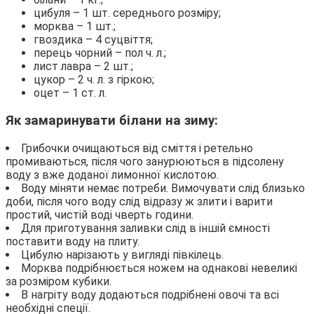
цибуля – 1 шт. середнього розміру;
морква – 1 шт.;
гвоздика – 4 суцвіття;
перець чорний – пол ч. л.;
лист лавра – 2 шт.;
цукор – 2 ч. л. з гіркою;
оцет – 1 ст. л.
Як замаринувати білани на зиму:
Грибочки очищаються від сміття і ретельно
промиваються, після чого занурюються в підсолену
воду з вже доданої лимонної кислотою.
Воду міняти немає потреби. Вимочувати слід близько
доби, після чого воду слід відразу ж злити і варити
простий, чистій воді чверть години.
Для приготування заливки слід в іншій ємності
поставити воду на плиту.
Цибулю нарізають у вигляді півкілець.
Морква подрібнюється ножем на однакові невеликі
за розміром кубики.
В нагріту воду додаються подрібнені овочі та всі
необхідні спеції.