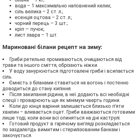
вода – 1 максимально наповнений келих;
сіль велика – 2 ст. л.;
есенція оцтова – 2 ст. л.;
чорний перець – 3 шт.;
кріп — пучок;
лист лавра – 1 шт.
Мариновані білани рецепт на зиму:
Гриби ретельно промиваються, очищаються від
трави та іншого сміття, обрізають ніжки.
У воду занурюються підготовлені гриби і всипається
сіль.
Ємність з біланами ставиться на вогонь і постенно
доводиться до стану кипіння.
Після закипання рідини, в неї додають всі необхідні
спеції і проварюють ще як мінімум чверть години.
Коли до кінця варіння залишається близько п’яти
хвилин – вливається оцет. Гриби вважаються готовими
лише тоді, коли вони всі опиняться на дні каструлі.
Готовий продукт в гарячому вигляді розкладається
по заздалегідь вимитим і стерилізованим банкам і
закочується.