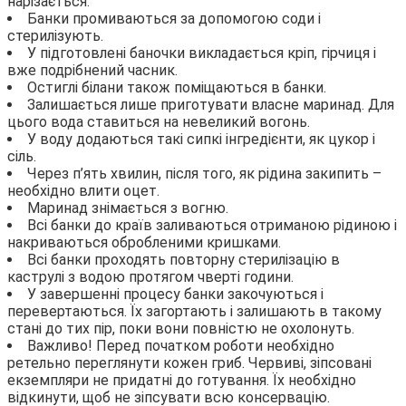
нарізається.
Банки промиваються за допомогою соди і
стерилізують.
У підготовлені баночки викладається кріп, гірчиця і
вже подрібнений часник.
Остиглі білани також поміщаються в банки.
Залишається лише приготувати власне маринад. Для
цього вода ставиться на невеликий вогонь.
У воду додаються такі сипкі інгредієнти, як цукор і
сіль.
Через п’ять хвилин, після того, як рідина закипить –
необхідно влити оцет.
Маринад знімається з вогню.
Всі банки до країв заливаються отриманою рідиною і
накриваються обробленими кришками.
Всі банки проходять повторну стерилізацію в
каструлі з водою протягом чверті години.
У завершенні процесу банки закочуються і
перевертаються. Їх загортають і залишають в такому
стані до тих пір, поки вони повністю не охолонуть.
Важливо! Перед початком роботи необхідно
ретельно переглянути кожен гриб. Червиві, зіпсовані
екземпляри не придатні до готування. Їх необхідно
відкинути, щоб не зіпсувати всю консервацію.