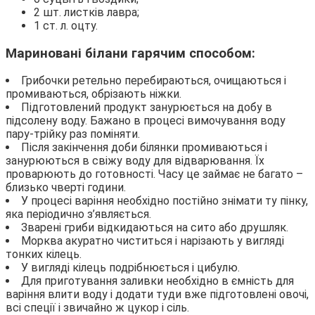
2 шт. листків лавра;
1 ст. л. оцту.
Мариновані білани гарячим способом:
Грибочки ретельно перебираються, очищаються і
промиваються, обрізають ніжки.
Підготовлений продукт занурюється на добу в
підсолену воду. Бажано в процесі вимочування воду
пару-трійку раз поміняти.
Після закінчення доби білянки промиваються і
занурюються в свіжу воду для відварювання. Їх
проварюють до готовності. Часу це займає не багато –
близько чверті години.
У процесі варіння необхідно постійно знімати ту пінку,
яка періодично з’являється.
Зварені гриби відкидаються на сито або друшляк.
Морква акуратно чиститься і нарізають у вигляді
тонких кілець.
У вигляді кілець подрібнюється і цибулю.
Для приготування заливки необхідно в ємність для
варіння влити воду і додати туди вже підготовлені овочі,
всі спеції і звичайно ж цукор і сіль.