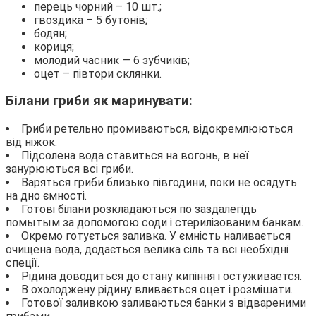
перець чорний – 10 шт.;
гвоздика – 5 бутонів;
бодян;
кориця;
молодий часник — 6 зубчиків;
оцет – півтори склянки.
Білани гриби як маринувати:
Гриби ретельно промиваються, відокремлюються
від ніжок.
Підсолена вода ставиться на вогонь, в неї
занурюються всі гриби.
Варяться гриби близько півгодини, поки не осядуть
на дно ємності.
Готові білани розкладаються по заздалегідь
помытым за допомогою соди і стерилізованим банкам.
Окремо готується заливка. У ємність наливається
очищена вода, додається велика сіль та всі необхідні
спеції.
Рідина доводиться до стану кипіння і остуживается.
В охолоджену рідину вливається оцет і розмішати.
Готової заливкою заливаються банки з відвареними