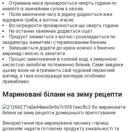
Отримана маса проварюється чверть години по
аналогії із звичайним супом з овочів.
Після закінчення часу в рідину додаються вже
відварені гриби, а вогонь згасає.
Всі інгредієнти проварюються ще чверть години.
На останніх хвилинах додається оцет.
Продукт знімається з вогню і розкладається по
заздалегідь вимитим і стерилізованим банкам.
Залишається додати до країв кожної з баночок
маринад і якісно їх закатати.
Процес замочування в солоній воді, з лимонною
кислотою запобігає потемнінню біланів. Саме завдяки
цьому вони не втрачають свій чудовий первісний
вигляд, а така консервація виглядає особливо
привабливо.
Мариновані білани на зиму рецепти
Використання при маринуванні часнику і гірчиці
дозволяє надати готовому продукту унікальності та