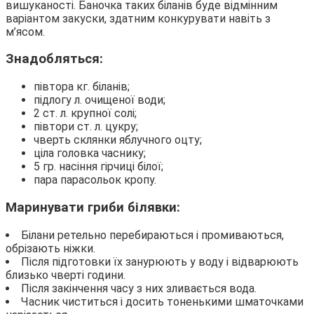
вишуканості. Баночка таких біланів буде відмінним
варіантом закуски, здатним конкурувати навіть з
м’ясом.
Знадобляться:
півтора кг. біланів;
підлогу л. очищеної води;
2 ст. л. крупної солі;
півтори ст. л. цукру;
чверть склянки яблучного оцту;
ціла головка часнику;
5 гр. насіння гірчиці білої;
пара парасольок кропу.
Маринувати гриби білявки:
Білани ретельно перебираються і промиваються,
обрізають ніжки.
Після підготовки їх занурюють у воду і відварюють
близько чверті години.
Після закінчення часу з них зливається вода.
Часник чиститься і досить тоненькими шматочками