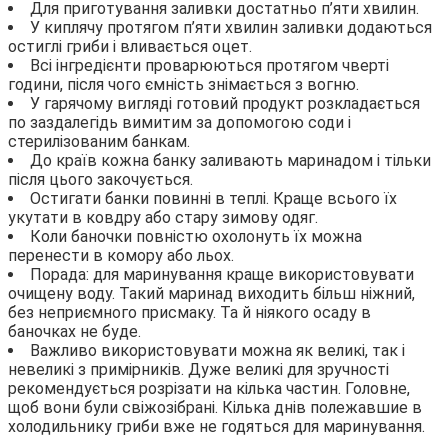
Для приготування заливки достатньо п’яти хвилин.
У киплячу протягом п’яти хвилин заливки додаються
остиглі гриби і вливається оцет.
Всі інгредієнти проварюються протягом чверті
години, після чого ємність знімається з вогню.
У гарячому вигляді готовий продукт розкладається
по заздалегідь вимитим за допомогою соди і
стерилізованим банкам.
До країв кожна банку заливають маринадом і тільки
після цього закочується.
Остигати банки повинні в теплі. Краще всього їх
укутати в ковдру або стару зимову одяг.
Коли баночки повністю охолонуть їх можна
перенести в комору або льох.
Порада: для маринування краще використовувати
очищену воду. Такий маринад виходить більш ніжний,
без неприємного присмаку. Та й ніякого осаду в
баночках не буде.
Важливо використовувати можна як великі, так і
невеликі з примірників. Дуже великі для зручності
рекомендується розрізати на кілька частин. Головне,
щоб вони були свіжозібрані. Кілька днів полежавшие в
холодильнику гриби вже не годяться для маринування.