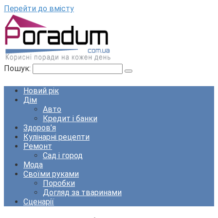
Перейти до вмісту
Пошук:
Новий рік
Дім
Авто
Кредит і банки
Здоров’я
Кулінарні рецепти
Ремонт
Сад і город
Мода
Своїми руками
Поробки
Догляд за тваринами
Сценарії