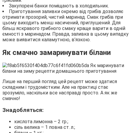
грибами.
Закупорені банки поміщають в холодильник.
Приготування заливки окремо від грибів дозволяє
отримати прозорий, чистий маринад. Смак грибів при
цьому виходить менш насичений, приглушений. Для
більш яскравого грибного смаку краще варити в одній
ємності з маринадом. Правда, заливка в цьому випадку
може виявитися каламутною, в’язкою.
Як смачно замаринувати білани
Лише на перший погляд цей рецепт може здатися
складним і трудомістким. Але на практиці стає
зрозуміло, наскільки все насправді просто. А як же
смачно!
Знадобляться:
кислота лимонна – 2 гр.;
сіль велика – 1 повна ст. л.;
білани – 1 кг.;