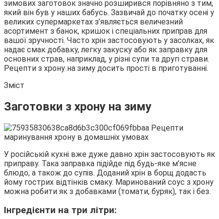
зимових заготовок значно розширився порівняно з тим,
який він був у наших бабусь. Зазвичай до початку осені у
великих супермаркетах з’являється величезний
асортимент з банок, кришок і спеціальних приправ для
вашої зручності.
Часто хрін застосовують у засолках, як
надає смак добавку, легку закуску або як заправку для
основних страв, наприклад, у різні супи та другі страви.
Рецепти з хрону на зиму досить прості в приготуванні.
Зміст
Заготовки з хрону на зиму
У російській кухні вже дуже давно хрін застосовують як
приправу. Така заправка підійде під будь-яке м’ясне
блюдо, а також до супів. Доданий хрін в борщ додасть
йому гострих відтінків смаку. Маринований соус з хрону
можна робити як з добавками (томати, буряк), так і без.
Інгредієнти на три літри: