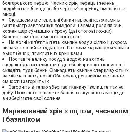
болгарського перцю. Часник, хрін, перець і зелень
подрібніть в блендері або через м’ясорубку, змішайте в
мисці.
Складаємо в стерильні банки нарізані кружками в
сантиметр завтовшки помідори шарами, розділяючи
кожен шар сумішшю з хрону (дві столові ложки).
Заповнюємо так ємності повністю.
На вогні кип’ятіть п’ять хвилин воду з сіллю і цукром,
після чого влийте туди оцет. Готовим маринадом залити
вміст банок, прикрити їх кришками.
Поставте велику посуд з водою на вогонь,
заздалегідь застеливши її дно безбарвною тканиною і
складіть туди банки. Сімнадцять хвилин стерилізують їх
на мінімальному вогні. Обережно, рушником дістаньте
ємності і загорніть їх.
Загорніть в тепло зберігає тканину і залиште так на
добу. Після чого складете банки з закускою в місце де
ви зберігаєте свої соління.
Маринований хрін з оцтом, часником
і базиліком