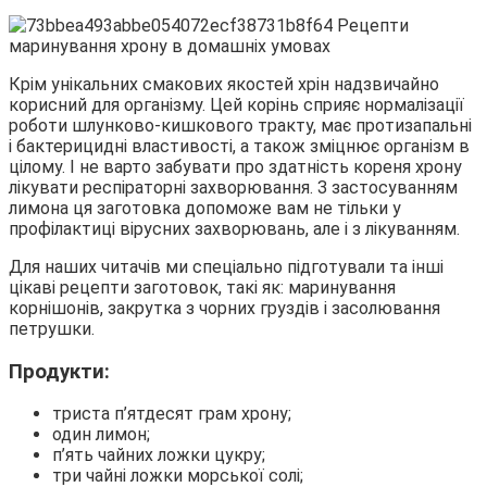
Крім унікальних смакових якостей хрін надзвичайно
корисний для організму. Цей корінь сприяє нормалізації
роботи шлунково-кишкового тракту, має протизапальні
і бактерицидні властивості, а також зміцнює організм в
цілому. І не варто забувати про здатність кореня хрону
лікувати респіраторні захворювання. З застосуванням
лимона ця заготовка допоможе вам не тільки у
профілактиці вірусних захворювань, але і з лікуванням.
Для наших читачів ми спеціально підготували та інші
цікаві рецепти заготовок, такі як: маринування
корнішонів, закрутка з чорних груздів і засолювання
петрушки.
Продукти:
триста п’ятдесят грам хрону;
один лимон;
п’ять чайних ложки цукру;
три чайні ложки морської солі;