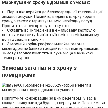
Маринування хрону в домашніх умовах:
Перш ніж перейти до безпосередньої готуванні цієї
зимової закуски. Помийте, видаліть шкірку кореня
хрону, а також стерилізуйте всю необхідну посуд.
Пропустіть через крупну тертку хрін.
Складіть всі інгредієнти в емальовану каструлю і
поставте на плиту. Кип’ятіть її вміст на мінімальному
вогні двадцять хвилин.
Зварений корінь расфасовывайте разом з
маринадом по банкам і закрийте чистими кришками.
Зимову засолку помістіть в сухе місце з низькою
температурою.
Зимова заготівля з хрону з
помідорами
Приготуйте консервацію за цим рецептом і у вас в
холодильнику завжди буде що перекусити. Така зимова
заготівля підходить як гарнір до основного блюда, так і