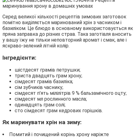
Серед великої кількості рецептів зимових заготовок
помітно виділяється маринований хрін з часником і
базиліком. Це блюдо в основному використовується як
пряна заправка до різних страв. Така заготівля вносить
у вашу їжу не тільки неповторний аромат і смак, але і
яскраво-зелений літній колір.
Інгредієнти:
шістдесят грамів петрушки;
триста двадцять грам хрону;
сімдесят грамів базиліка;
сім зубчиків часнику;
сімдесят п’ять мілілітрів 9 % бальзамічного оцту;
сімдесят мл рослинного масла;
одинадцять грам солі;
сто сімдесят грам кедрових горішків.
Як маринувати хрін на зиму:
Помитий і почищений корінь хрону наріжте