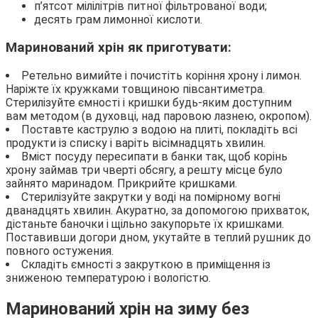
п’ятсот мілілітрів питної фільтрованої води;
десять грам лимонної кислоти.
Маринований хрін як приготувати:
Ретельно вимийте і почистіть коріння хрону і лимон.
Наріжте їх кружками товщиною півсантиметра.
Стерилізуйте ємності і кришки будь-яким доступним
вам методом (в духовці, над паровою лазнею, окропом).
Поставте каструлю з водою на плиті, покладіть всі
продукти із списку і варіть вісімнадцять хвилин.
Вміст посуду пересипати в банки так, щоб корінь
хрону займав три чверті обсягу, а решту місце було
зайнято маринадом. Прикрийте кришками.
Стерилізуйте закрутки у воді на помірному вогні
дванадцять хвилин. Акуратно, за допомогою прихваток,
дістаньте баночки і щільно закупорьте їх кришками.
Поставивши догори дном, укутайте в теплий рушник до
повного остужения.
Складіть ємності з закруткою в приміщення із
зниженою температурою і вологістю.
Маринований хрін на зиму без