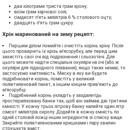
два кілограми триста грам хрону;
вісім грам харчової солі;
сімдесят п’ять мілілітрів 6 % столового оцту;
двадцять п’ять грам цукру.
Хрін маринований на зиму рецепт:
Першим ділом помийте і очистіть корінь хріну. Після
цього проверніть їх крізь м’ясорубку, але перед цим
захистіть свої очі від подразнення і сльозотечі. Для
цього можете надіти спеціальні окуляри на очі (або ж
окуляри для підводного плавання), якщо таких немає, то
застосуємо кмітливість. Миску в яку ви будете
подрібнювати корінь, помістіть у великий
поліетиленовий пакет, а іншим кінцем прив’яжіть до
м’ясорубці.
Подрібнений корінь укладіть у заздалегідь
простерилізовану банки так, щоб він займав дві третини
ємності. У кожну трьох літрову банку налийте один літр
сімсот мілілітрів окропу. Додайте в кожну ємність по
одній столовій ложці інших інгредієнтів зі списку вище.
Закрийте поліетиленовими кришками і пару хвилин
струшуєте вміст.