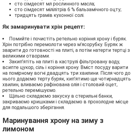
сто сімдесят мл рослинного масла;
сто сімдесят мілілітрів 6 % бальзамічного оцту;
тридцять грамів кухонної солі.
Як замаринувати хрін рецепт:
Помийте і почистіть ретельно коріння хрону і буряк.
Хрін потрібно перемолоти через м’ясорубку. Буряк ж
зварити до готовності на плиті, а потім натерти тертці з
великими отворами.
Закип’ятіть на плиті в каструлі фільтровану воду,
всипте цукор, сіль і коріння хрону. Вміст посуду варити
на помірному вогні двадцять три хвилини. Після чого до
нього додаємо терту буряк, кип’ятимо ще чотирнадцять
хвилин, вливаємо рафінована олія і столовий оцет,
ретельно перемішуємо.
Щільно складаємо закуску в стерильні банки,
закриваємо кришками і складаємо в прохолодне місце
для подальшого зберігання.
Маринування хрону на зиму з
лимоном