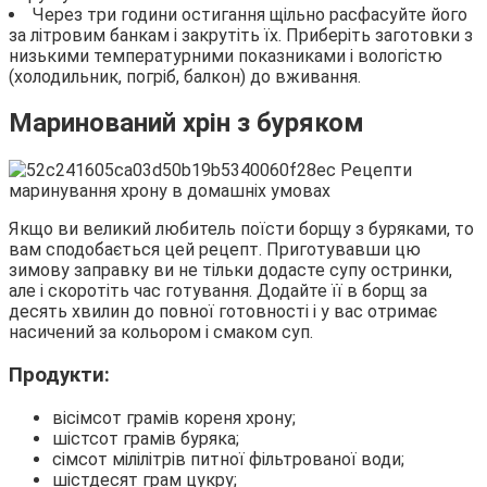
Через три години остигання щільно расфасуйте його
за літровим банкам і закрутіть їх. Приберіть заготовки з
низькими температурними показниками і вологістю
(холодильник, погріб, балкон) до вживання.
Маринований хрін з буряком
Якщо ви великий любитель поїсти борщу з буряками, то
вам сподобається цей рецепт. Приготувавши цю
зимову заправку ви не тільки додасте супу остринки,
але і скоротіть час готування. Додайте її в борщ за
десять хвилин до повної готовності і у вас отримає
насичений за кольором і смаком суп.
Продукти:
вісімсот грамів кореня хрону;
шістсот грамів буряка;
сімсот мілілітрів питної фільтрованої води;
шістдесят грам цукру;