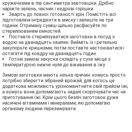
кружечками в пів сантиметра завтовшки. Дрібно
наріжте зелень, часник і кедрові горішки.
Зваріть до повної готовності хрін. Помістіть всі
підготовлені інгредієнти в миску і залиште на три
години. Отриману суміш щільно расфасуйте по
стерилізованим ємкостей.
Поставте стерилізуватися заготовки в посуд з
водою на дванадцять хвилин. Вийміть їх і ретельно
закупорьте кришками, потім поставте настоюватися і
остигати під ковдру на дванадцять годин.
Готові зимові закуски складіть у сухе місце з
температурою нижче нуля до вживання в їжу.
Зимові заготовки мають кілька причин: комусь просто
потрібно зберегти зібраний врожай, для когось це
додаткова можливість урізноманітнити свій прийом їжі,
а комусь вони допомагають надалі скорочувати час на
приготування їжі. Крім цього безліч заготовок дуже
насичені вітамінами і мінералами, які допомагаю
організму людини перезимувати.