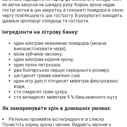
як легка закуска на швидку руку. Корінь хрону надає
гострі нотки в цю закрутку, а соковиті помідори в свою
чергу пом’якшують цю гостроту. В результаті виходять
ідеальні пропорції солодощі та гостроти.
Інгредієнти на літрову банку:
один кілограм невеликих помідорів (можна
використовувати черрі);
вісім зубчиків часнику;
один кілограм кореня хрону;
один пучок петрушки;
два болгарських перцю середнього розміру;
шістдесят грамів кам’яної солі;
один літр двісті п’ятдесят мілілітрів фільтрованої
води;
сто сімдесят грам цукру;
сто вісімдесят мілілітрів 9 % бальзамічного оцту.
Як замаринувати хрін в домашніх умовах:
Ретельно промийте всі інгредієнти зі списку.
Почистіть корінь хрону і часник. Видаліть насіння з