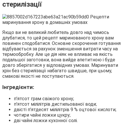
стерилізації
Якщо ви не великий любитель довго над чимось
длубатися, то цей рецепт маринованого хрону вам
повинен сподобатися. Основне скорочення готування
відбувається за рахунок зменшення витрати часу на
термообробку. Але це дія ніяк не впливає на якість
подальшої заготовки, вона вийде апетитною і буде
довго зберігатися у відповідних умовах. Маринувати
хрін без стерилізації набагато швидше, при цьому,
смакові якості не поступаються.
Інгредієнти:
п’ятсот грам свіжого хрону;
п’ятсот мілілітрів дистильованої води;
двісті п’ятдесят мілілітрів 9 % оцтової кислоти;
чотири чайні ложки цукру;
дві чайні ложки кухонної солі.