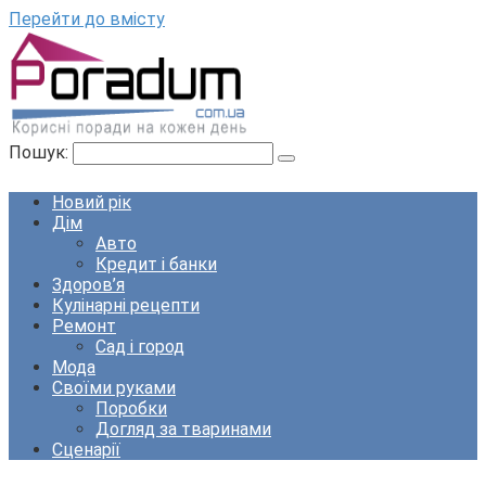
Перейти до вмісту
Пошук:
Новий рік
Дім
Авто
Кредит і банки
Здоров’я
Кулінарні рецепти
Ремонт
Сад і город
Мода
Своїми руками
Поробки
Догляд за тваринами
Сценарії