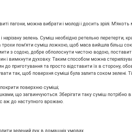
иті пагони, можна вибрати і молоді і досить зрілі. М’яко
 і нарізану зелень. Суміш необхідно ретельно перетерти, к
а трохи пом’яти суміш ложкою, щоб маса вийшла більш со
мити з содою, добре обполоснути чистою водою, поставити
лин і вимкнути духовку. Таким способом можна стерилізува
один до приготування та просто відставити їх в сторону, 
увати так, щоб поверхня суміші була залита соком зелені. Т
покрити поверхню суміші;
ами, що загвинчуються. Зберігати таку суміш потрібно в 
ас аж до наступного врожаю.