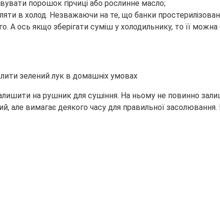
овувати порошок гірчиці або рослинне масло;
яти в холод. Незважаючи на те, що банки простерилізовані 
го. А ось якщо зберігати суміш у холодильнику, то її мож
 залишити на рушник для сушіння. На ньому не повинно зал
й, але вимагає деякого часу для правильної засолювання. 