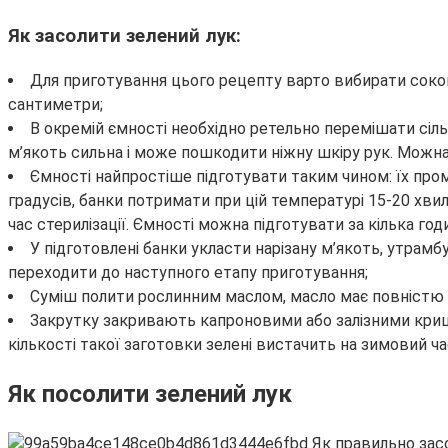
Як засолити зелений лук:
Для приготування цього рецепту варто вибирати соков
сантиметри;
В окремій ємності необхідно ретельно перемішати сіль
м’якоть сильна і може пошкодити ніжну шкіру рук. Можн
Ємності найпростіше підготувати таким чином: їх про
градусів, банки потримати при цій температурі 15-20 хви
час стерилізації. Ємності можна підготувати за кілька г
У підготовлені банки укласти нарізану м’якоть, утрамб
переходити до наступного етапу приготування;
Суміш полити рослинним маслом, масло має повністю 
Закрутку закривають капроновими або залізними кришк
кількості такої заготовки зелені вистачить на зимовий ч
Як посолити зелений лук