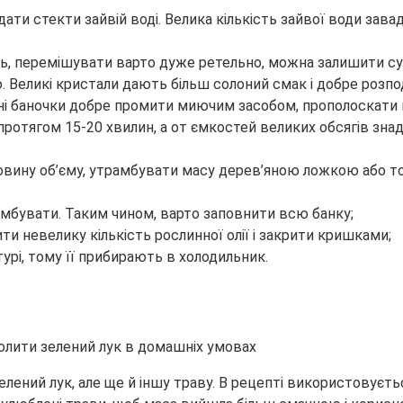
дати стекти зайвій воді. Велика кількість зайвої води зава
сіль, перемішувати варто дуже ретельно, можна залишити с
 Великі кристали дають більш солоний смак і добре розпод
яні баночки добре промити миючим засобом, прополоскати в
отягом 15-20 хвилин, а от ємкостей великих обсягів знад
оловину об’єму, утрамбувати масу дерев’яною ложкою або 
мбувати. Таким чином, варто заповнити всю банку;
и невелику кількість рослинної олії і закрити кришками;
урі, тому її прибирають в холодильник.
лений лук, але ще й іншу траву. В рецепті використовуєть