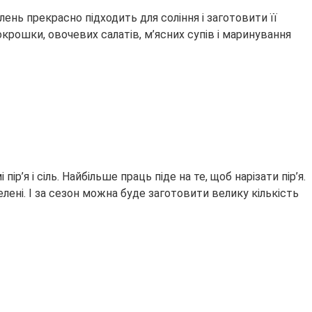
елень прекрасно підходить для соління і заготовити її
крошки, овочевих салатів, м’ясних супів і маринування
’я і сіль. Найбільше праць піде на те, щоб нарізати пір’я.
лені. І за сезон можна буде заготовити велику кількість