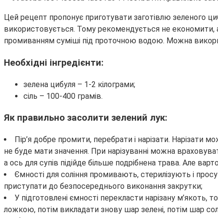
Цей рецепт пропонує приготувати заготівлю зеленого циб
використовується. Тому рекомендується не економити, а
промиванням суміші під проточною водою. Можна викори
Необхідні інгредієнти:
зелена цибуля – 1-2 кілограми;
сіль – 100-400 грамів.
Як правильно засолити зелений лук:
Пір’я добре промити, перебрати і нарізати. Нарізати 
не буде мати значення. При нарізуванні можна враховува
а ось для супів підійде більше подрібнена трава. Але варто
Ємності для соління промивають, стерилізують і просу
приступати до безпосереднього виконання закрутки;
У підготовлені ємності перекласти нарізану м’якоть,
ложкою, потім викладати знову шар зелені, потім шар сол