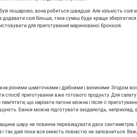
улі пошарово, вона робиться швидше. Але кількість солі м
 додавати солі більше, така суміш буде краще зберігати
стовувати для приготування маринованої брокколі.
можна різними шматочками і дрібними і великими. Згодом во
ти спосіб приготування вже готового продукту. Для салат
 пам’ятати, що нарізати пагони можна і після її приготуванн
шують. Банки можна підготувати заздалегідь, наприклад, в
 товщина шару не повинна перевищувати двох сантиметрів. 
і і так далі поки вся ємність повністю не заповниться. Ва