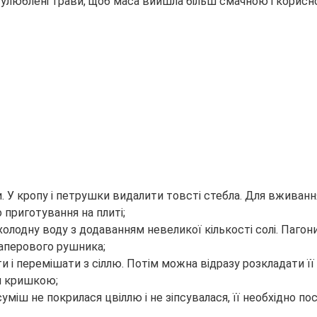
а улюблені трави, щоб маса вийшла більш смачною і корисн
. У кропу і петрушки видалити товсті стебла. Для вживанн
 приготування на плиті;
в холодну воду з додаванням невеликої кількості солі. Паг
паперового рушника;
и і перемішати з сіллю. Потім можна відразу розкладати ї
ти кришкою;
уміш не покрилася цвіллю і не зіпсувалася, її необхідно п