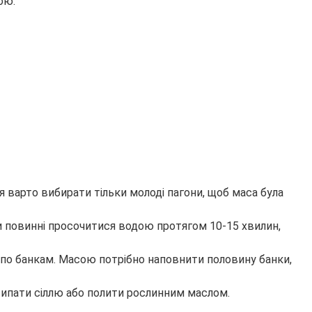
ою.
я варто вибирати тільки молоді пагони, щоб маса була
они повинні просочитися водою протягом 10-15 хвилин,
ї по банкам. Масою потрібно наповнити половину банки,
осипати сіллю або полити рослинним маслом.