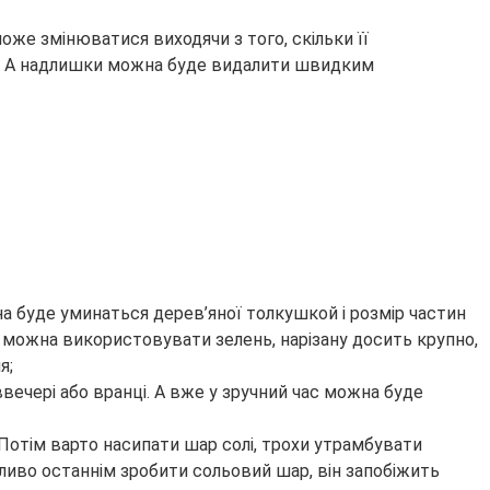
оже змінюватися виходячи з того, скільки її
ся. А надлишки можна буде видалити швидким
на буде уминаться дерев’яної толкушкой і розмір частин
у можна використовувати зелень, нарізану досить крупно,
я;
вечері або вранці. А вже у зручний час можна буде
Потім варто насипати шар солі, трохи утрамбувати
жливо останнім зробити сольовий шар, він запобіжить