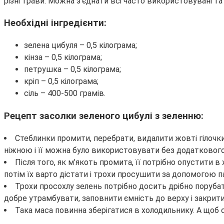
різні трави. Можна з’єднати всі часто використовувані т
Необхідні інгредієнти:
зелена цибуля – 0,5 кілограма;
кінза – 0,5 кілограма;
петрушка – 0,5 кілограма;
кріп – 0,5 кілограма;
сіль – 400-500 грамів.
Рецепт засолки зеленого цибулі з зеленню:
Стеблинки промити, перебрати, видалити жовті гілочки
ніжною і її можна було використовувати без додаткового
Після того, як м’якоть промита, її потрібно опустити 
потім їх варто дістати і трохи просушити за допомогою 
Трохи просохлу зелень потрібно досить дрібно порубат
добре утрамбувати, заповнити ємність до верху і закри
Така маса повинна зберігатися в холодильнику. А щоб с