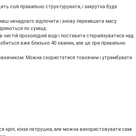
дить солі правильно структурувати, і закрутка буде
уміш ненадовго відпочити і знову перемішати масу.
іляються по суміші;
 чистій прохолодній воді і поставити стерилізуватися над
обиться вже близько 40 хвилин, але це при правильно
товкачиком. Можна скористатися товкачем і утрамбувати
ся кріп, кінза петрушка, але можна використовувати самі