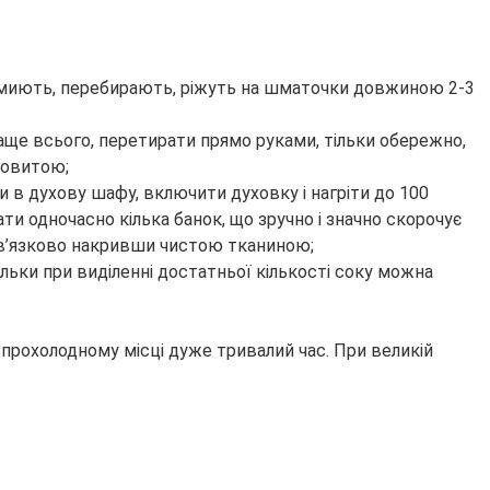
ть миють, перебирають, ріжуть на шматочки довжиною 2-3
раще всього, перетирати прямо руками, тільки обережно,
ковитою;
 в духову шафу, включити духовку і нагріти до 100
ти одночасно кілька банок, що зручно і значно скорочує
обов’язково накривши чистою тканиною;
ільки при виділенні достатньої кількості соку можна
прохолодному місці дуже тривалий час. При великій