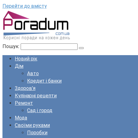
Перейти до вмісту
Пошук:
Новий рік
Дім
Авто
Кредит і банки
Здоров’я
Кулінарні рецепти
Ремонт
Сад і город
Мода
Своїми руками
Поробки