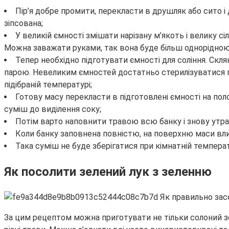
Пір’я добре промити, перекласти в друшляк або сито і 
зіпсована;
У великій ємності змішати нарізану м’якоть і велику 
Можна заважати руками, так вона буде більш однорідною.
Тепер необхідно підготувати ємності для соління. Скл
парою. Невеликим ємностей достатньо стерилізуватися пр
підібраній температурі;
Готову масу перекласти в підготовлені ємності на п
суміш до виділення соку;
Потім варто наповнити травою всю банку і знову утра
Коли банку заповнена повністю, на поверхню маси влит
Така суміш не буде зберігатися при кімнатній температ
Як посолити зелений лук з зеленню
За цим рецептом можна приготувати не тільки солоний зе