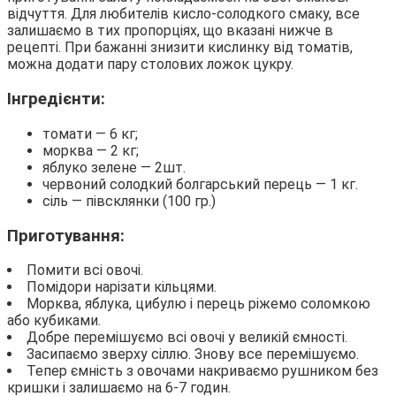
відчуття. Для любителів кисло-солодкого смаку, все
залишаємо в тих пропорціях, що вказані нижче в
рецепті. При бажанні знизити кислинку від томатів,
можна додати пару столових ложок цукру.
Інгредієнти:
томати — 6 кг;
морква — 2 кг;
яблуко зелене — 2шт.
червоний солодкий болгарський перець — 1 кг.
сіль — півсклянки (100 гр.)
Приготування:
Помити всі овочі.
Помідори нарізати кільцями.
Морква, яблука, цибулю і перець ріжемо соломкою
або кубиками.
Добре перемішуємо всі овочі у великій ємності.
Засипаємо зверху сіллю. Знову все перемішуємо.
Тепер ємність з овочами накриваємо рушником без
кришки і залишаємо на 6-7 годин.