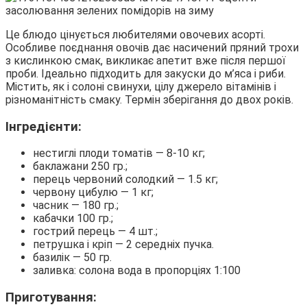
Це блюдо цінується любителями овочевих асорті.
Особливе поєднання овочів дає насичений пряний трохи
з кислинкою смак, викликає апетит вже після першої
проби. Ідеально підходить для закуски до м’яса і риби.
Містить, як і солоні свинухи, цілу джерело вітамінів і
різноманітність смаку. Термін зберігання до двох років.
Інгредієнти:
нестиглі плоди томатів — 8-10 кг;
баклажани 250 гр.;
перець червоний солодкий — 1.5 кг;
червону цибулю — 1 кг;
часник — 180 гр.;
кабачки 100 гр.;
гострий перець — 4 шт.;
петрушка і кріп — 2 середніх пучка.
базилік — 50 гр.
заливка: солона вода в пропорціях 1:100
Приготування: