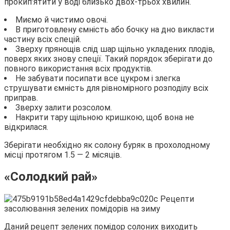
прокип’ятити у воді близько двох-трьох хвилин.
Миємо й чистимо овочі.
В приготовлену ємність або бочку на дно викласти
частину всіх спецій.
Зверху прянощів слід шар щільно укладених плодів,
поверх яких знову спеції. Такий порядок зберігати до
повного використання всіх продуктів.
Не забувати посипати все цукром і злегка
струшувати ємність для рівномірного розподілу всіх
приправ.
Зверху залити розсолом.
Накрити тару щільною кришкою, щоб вона не
відкрилася.
Зберігати необхідно як солону буряк в прохолодному
місці протягом 1.5 — 2 місяців.
«Солодкий рай»
Даний рецепт зелених помідор солоних виходить