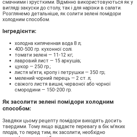
смачними і хрусткими. Відмінно використовуються як у
вигляді закуски до столу, так і для нарізки в салати.
Розглянемо детальніше, як солити зелені помідори
холодним способом.
Інгредієнти:
холодна кипяченная вода 8 л;
400-500 гр. кухонної солі.
томати зелені — 11-12 кг;
лавровий лист — 15 аркушів;
цукор — 250 гр.;
листя м’яти, кропу і петрушки — 350 гр;
мелений чорний перець — 2 ст. л;
свіжого листя вишні, червоної або чорної
смородини — 150-200 гр.
Як засолити зелені помідори холодним
способом:
Завдяки цьому рецепту помідори виходять досить
твердими. Тому якщо віддаєте перевагу в бік м’яких
плодів, то перед тим, як засолити, необхідно