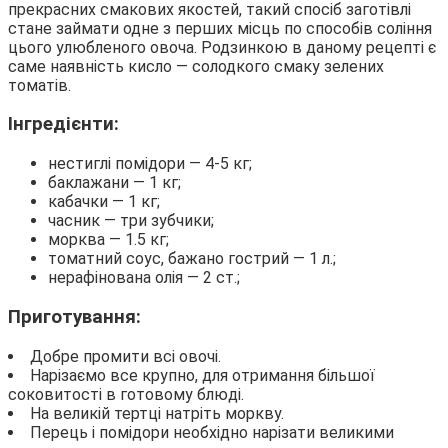
прекрасних смакових якостей, такий спосіб заготівлі
стане займати одне з перших місць по способів соління
цього улюбленого овоча. Родзинкою в даному рецепті є
саме наявність кисло — солодкого смаку зелених
томатів.
Інгредієнти:
нестиглі помідори — 4-5 кг;
баклажани — 1 кг;
кабачки — 1 кг;
часник — три зубчики;
морква — 1.5 кг;
томатний соус, бажано гострий — 1 л.;
нерафінована олія — 2 ст.;
Приготування:
Добре промити всі овочі.
Нарізаємо все крупно, для отримання більшої
соковитості в готовому блюді.
На великій тертці натріть моркву.
Перець і помідори необхідно нарізати великими