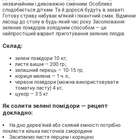
незвичайним і дивовижно смачним. Особливо
сподобається діткам. Та й дорослі будуть в захваті.
Готову страву набуває м’який і пікантний смак. Відмінне
ласощі до столу в будь-який час року. Засолювання
зелених помідорів холодним способом — це
найпростіший варіант приготування зелених плодів.
Склад:
зелені помідори 10 кг;
листя вишні — 200 гр.;
запашний перець — 10-15 гр;
кориця мелена — 1 ч. л.;
червоні помідори (можна використовувати
томатну пасту) 4 кг;
цукор — 3.5 кг
Як солити зелені помідори — рецепт
докладно:
На дно дерев’яній або скляній ємності потрібно
покласти кілька листочків смородини.
Засипаємо листя перцем і корицею.