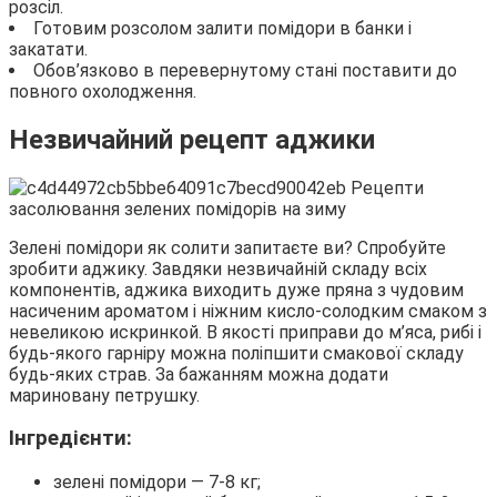
розсіл.
Готовим розсолом залити помідори в банки і
закатати.
Обов’язково в перевернутому стані поставити до
повного охолодження.
Незвичайний рецепт аджики
Зелені помідори як солити запитаєте ви? Спробуйте
зробити аджику. Завдяки незвичайній складу всіх
компонентів, аджика виходить дуже пряна з чудовим
насиченим ароматом і ніжним кисло-солодким смаком з
невеликою искринкой. В якості приправи до м’яса, рибі і
будь-якого гарніру можна поліпшити смакової складу
будь-яких страв. За бажанням можна додати
мариновану петрушку.
Інгредієнти:
зелені помідори — 7-8 кг;