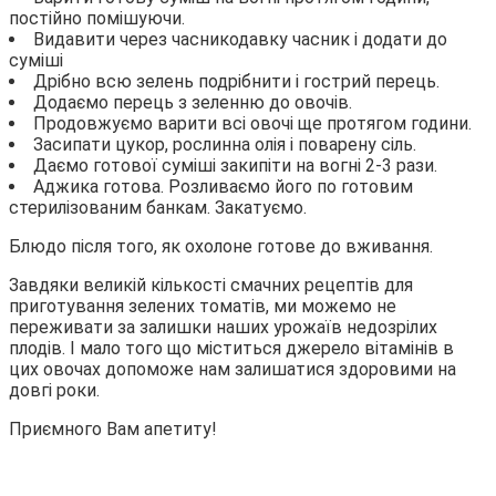
постійно помішуючи.
Видавити через часникодавку часник і додати до
суміші
Дрібно всю зелень подрібнити і гострий перець.
Додаємо перець з зеленню до овочів.
Продовжуємо варити всі овочі ще протягом години.
Засипати цукор, рослинна олія і поварену сіль.
Даємо готової суміші закипіти на вогні 2-3 рази.
Аджика готова. Розливаємо його по готовим
стерилізованим банкам. Закатуємо.
Блюдо після того, як охолоне готове до вживання.
Завдяки великій кількості смачних рецептів для
приготування зелених томатів, ми можемо не
переживати за залишки наших урожаїв недозрілих
плодів. І мало того що міститься джерело вітамінів в
цих овочах допоможе нам залишатися здоровими на
довгі роки.
Приємного Вам апетиту!