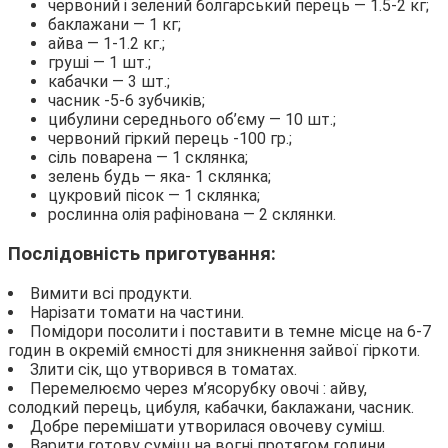
червоний і зелений болгарський перець — 1.5-2 кг;
баклажани — 1 кг;
айва — 1-1.2 кг.;
груші — 1 шт.;
кабачки — 3 шт.;
часник -5-6 зубчиків;
цибулини середнього об’єму — 10 шт.;
червоний гіркий перець -100 гр.;
сіль поварена — 1 склянка;
зелень будь — яка- 1 склянка;
цукровий пісок — 1 склянка;
рослинна олія рафінована — 2 склянки.
Послідовність приготування:
Вимити всі продукти.
Нарізати томати на частини.
Помідори посолити і поставити в темне місце на 6-7
годин в окремій ємності для зникнення зайвої гіркоти.
Злити сік, що утворився в томатах.
Перемелюємо через м’ясорубку овочі : айву,
солодкий перець, цибуля, кабачки, баклажани, часник.
Добре перемішати утворилася овочеву суміш.
Варити готову суміш на вогні протягом години,