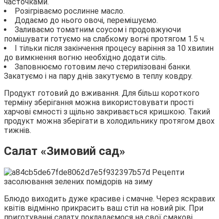
часточками.
Розігріваємо рослинне масло.
Додаємо до нього овочі, перемішуємо.
Заливаємо томатним соусом і продовжуючи
помішувати готуємо на слабкому вогні протягом 1.5 ч.
І тільки після закінчення процесу варіння за 10 хвилин
до вимкнення вогню необхідно додати сіль.
Заповнюємо готовим лечо стерилізовані банки.
Закатуємо і на пару днів закутуємо в теплу ковдру.
Продукт готовий до вживання. Для більш короткого
терміну зберігання можна використовувати прості
харчові ємності з щільно закривається кришкою. Такий
продукт можна зберігати в холодильнику протягом двох
тижнів.
Салат «Зимовий сад»
Блюдо виходить дуже красиве і смачне. Через яскравих
квітів відмінно прикрасить ваш стіл на новий рік. При
приготуванні салату покладаємося на свої смакові