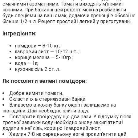
смачними і ароматними. Томати виходять м’якими і
ніжними. При бажанні цей рецепт можна розбавляти
будь спеціями на ваш смак, додаючи прянощі в обсязі не
більше 1/2 ч. л. Рецепт простий і легкий у приготуванні.
Інгредієнти:
помідори — 8-10 кг;
лавровий лист — 10-12 шт. ;
кориця мелена — 5-10гр.;
вода — 1л;
кухонна сіль 2 ст. л.
Як посолити зелені помідори:
Добре вимити томати.
Скласти їх в стерилізовані банки.
Вливаємо в кожну банку окріп і залишаємо на
півгодини. Далі необхідно злити воду.
Повторити процедуру ще два рази. У підсумку після
третьої заливки воду необхідно знову закип’ятити і
додати в неї сіль, корицю і лавровий лист.
Хвилин 7-8 на середньому вогні прокип’ятити цей