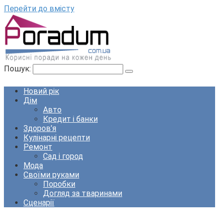
Перейти до вмісту
Пошук:
Новий рік
Дім
Авто
Кредит і банки
Здоров’я
Кулінарні рецепти
Ремонт
Сад і город
Мода
Своїми руками
Поробки
Догляд за тваринами
Сценарії