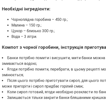
Необхідні інгредієнти:
Чорноплідна горобина – 450 гр.;
Малина – 150 гр.;
Цукор – близько 300 гр.;
Вода – 3 літри.
Компот з чорної горобини, інструкція приготув
Банки потрібно помити і висушити, мити банки можна 
змивається водою;
Ягоди потрібно помити, перебрати, в цьому рецепті мо
змінюється;
Після цього потрібно приготувати сироп, для цього по
може пригоріти і сироп придбає горілий смак;
Коли сироп готовий, ягоди необхідно розкласти по банк
Залишається тільки закрити банки бляшаними кришками