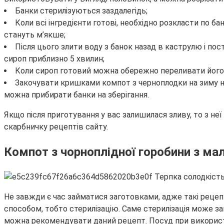
Банки стерилізуються заздалегідь;
Коли всі інгредієнти готові, необхідно розкласти по ба
стануть м’якше;
Після цього злити воду з банок назад в каструлю і пос
сироп приблизно 5 хвилин;
Коли сироп готовий можна обережно переливати його 
Закочувати кришками компот з черноплодки на зиму нео
можна прибирати банки на зберігання.
Якщо після приготування у вас залишилася зливу, то з не
скарбничку рецептів сайту.
Компот з чорноплідної горобини з м
Не завжди є час займатися заготовками, адже такі рецепт
способом, тобто стерилізацію. Саме стерилізація може зай
можна рекомендувати даний рецепт. Посуд при використа