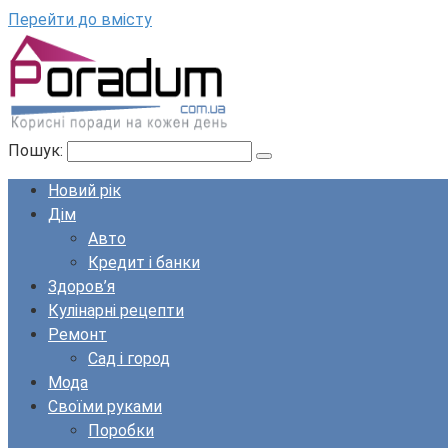
Перейти до вмісту
Пошук:
Новий рік
Дім
Авто
Кредит і банки
Здоров’я
Кулінарні рецепти
Ремонт
Сад і город
Мода
Своїми руками
Поробки