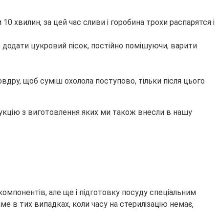
 10 хвилин, за цей час сливи і горобина трохи распарятся і
а, додати цукровий пісок, постійно помішуючи, варити
вдру, щоб суміш охолола поступово, тільки після цього
трукцію з виготовлення яких ми також внесли в нашу
компонентів, але ще і підготовку посуду спеціальним
ме в тих випадках, коли часу на стерилізацію немає,