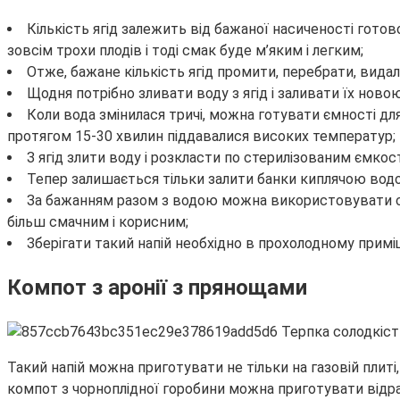
Кількість ягід залежить від бажаної насиченості гот
зовсім трохи плодів і тоді смак буде м’яким і легким;
Отже, бажане кількість ягід промити, перебрати, вида
Щодня потрібно зливати воду з ягід і заливати їх ново
Коли вода змінилася тричі, можна готувати ємності дл
протягом 15-30 хвилин піддавалися високих температур;
З ягід злити воду і розкласти по стерилізованим ємкос
Тепер залишається тільки залити банки киплячою вод
За бажанням разом з водою можна використовувати сік 
більш смачним і корисним;
Зберігати такий напій необхідно в прохолодному примі
Компот з аронії з прянощами
Такий напій можна приготувати не тільки на газовій плиті,
компот з чорноплідної горобини можна приготувати відраз