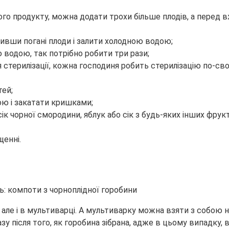
ового продукту, можна додати трохи більше плодів, а пере
ливши погані плоди і залити холодною водою;
ю водою, так потрібно робити три рази;
я стерилізації, кожна господиня робить стерилізацію по-св
тей;
ою і закатати кришками;
чорної смородини, яблук або сік з будь-яких інших фрукт
щенні.
 але і в мультиварці. А мультиварку можна взяти з собою на
у після того, як горобина зібрана, адже в цьому випадку, 