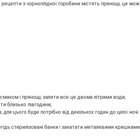
ецепти з чорноплідної горобини містять прянощі, це може б
смаком і прянощі, залити все це двома літрами води;
ти близько півгодини;
для цього буде потрібно від декількох годин до цілої ночі
егідь стерилізовані банки і закатати металевими кришками