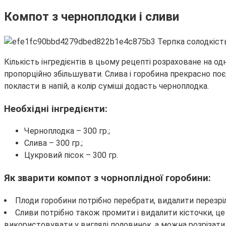
Компот з черноплодки і сливи
Кількість інгредієнтів в цьому рецепті розраховане на од
пропорційно збільшувати. Слива і горобина прекрасно по
покласти в напій, а колір суміші додасть черноплодка.
Необхідні інгредієнти:
Черноплодка – 300 гр.;
Слива – 300 гр.;
Цукровий пісок – 300 гр.
Як зварити компот з чорноплідної горобини:
Плоди горобини потрібно перебрати, видалити перезрілі
Сливи потрібно також промити і видалити кісточки, це
використовувати у вигляді половинок, а можна розрізати