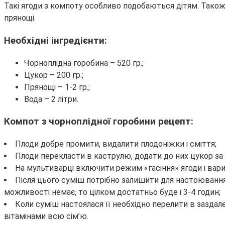
Такі ягоди з компоту особливо подобаються дітям. Також р
прянощі.
Необхідні інгредієнти:
Чорноплідна горобина – 520 гр.;
Цукор – 200 гр.;
Прянощі – 1-2 гр.;
Вода – 2 літри.
Компот з чорноплідної горобини рецепт:
Плоди добре промити, видалити плодоніжки і сміття;
Плоди перекласти в каструлю, додати до них цукор за 
На мультиварці включити режим «гасіння» ягоди і вари
Після цього суміш потрібно залишити для настоювання, 
можливості немає, то цілком достатньо буде і 3-4 годин;
Коли суміш настоялася її необхідно перелити в заздал
вітамінами всю сім’ю.