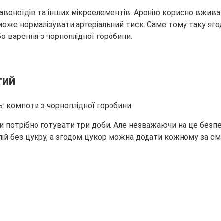
флавоноїдів та інших мікроелементів. Аронію корисно вжи
я може нормалізувати артеріальний тиск. Саме тому таку
яго
о варення з чорноплідної горобини.
тий
ди потрібно готувати три доби. Але незважаючи на це безп
пій без цукру, а згодом цукор можна додати кожному за см