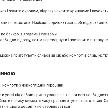
нках і залити окропом, відразу накрити кришками і почекати
тавити на вогонь. Необхідно дочекатися, щоб вода закипіл
по банкам з ягодами і сливами;
бхідно відразу, потім перевернути і поставити в теплу ко
ї можна приготувати сливовий сік або компот із слив, інс
алиною
и увазі під собою приготування не тільки всіх необхідних 
няти велику кількість часу при приготуванні заготовок. Са
нні цього рецепту не стерилізується.