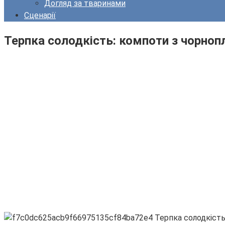
Догляд за тваринами
Сценарії
Терпка солодкість: компоти з чорноп