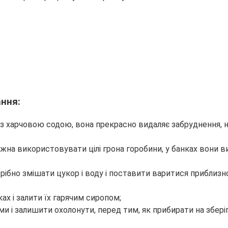
ання:
з харчовою содою, вона прекрасно видаляє забруднення, не
жна використовувати цілі грона горобини, у банках вони 
трібно змішати цукор і воду і поставити варитися приблиз
ах і залити їх гарячим сиропом;
 і залишити охолонути, перед тим, як прибирати на зберіг