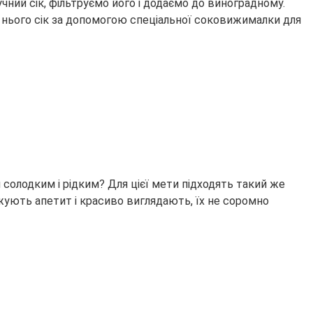
ний сік, фільтруємо його і додаємо до виноградному.
 нього сік за допомогою спеціальної соковижималки для
солодким і рідким? Для цієї мети підходять такий же
жують апетит і красиво виглядають, їх не соромно