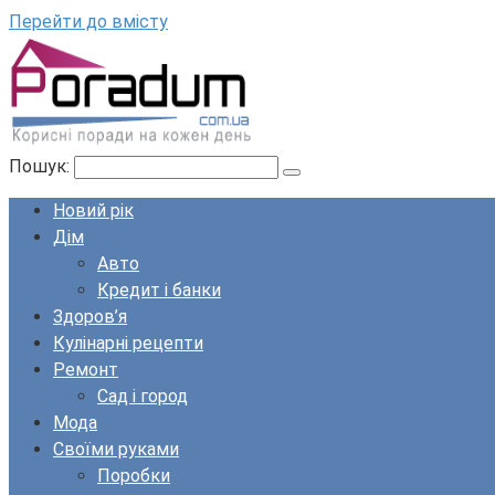
Перейти до вмісту
Пошук:
Новий рік
Дім
Авто
Кредит і банки
Здоров’я
Кулінарні рецепти
Ремонт
Сад і город
Мода
Своїми руками
Поробки