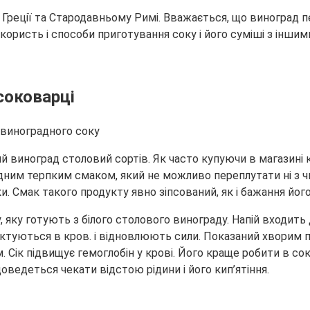
й Греції та Стародавньому Римі. Вважається, що виноград п
 користь і способи приготування соку і його
суміші з іншим
соковарці
 виноград столовий сортів. Як часто купуючи в магазині 
дним терпким смаком, який не можливо переплутати ні з ч
и. Смак такого продукту явно зіпсований, як і бажання його
 яку готують з білого столового винограду. Напій входить
моктуються в кров. і відновлюють сили. Показаний хворим п
. Сік підвищує гемоглобін у крові. Його краще робити в со
ведеться чекати відстою рідини і його кип’ятіння.