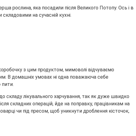
ерша рослина, яка посадили після Великого Потопу. Ось і в
и складовими на сучасній кухні.
коробочку з цим продуктом, мимоволі відчуваємо
им. В домашніх умовах ні одна поважаюча себе
 пити.
 до складу лікувального харчування, так як дуже швидко
ісля складних операцій, йде на поправку, працівникам на
коварці чи під пресом, щоб уникнути дроблення кісточок,