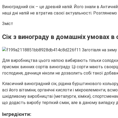
Виноградний сік – це древній напій. Його знали в Античні
наші дні напій не втратив своєї актуальності. Розглянемо
Зміст
Сік з винограду в домашніх умовах в 
Для виробництва цього напою вибирають тільки солодкий
присмак винних сортів винограду. Ці сорти мають своєрі
господиня, дачниця ніколи не дозволить собі такої добавк
Класичний виноградний сік, рідина бурштинового кольору,
всі його вітаміни, органічні кислоти і мікроелементи, вс
шкідливому виробництві (металурги, хіміки), спортсменам
що додасть виробу терпкий смак, але в даному випадку до
Інгредієнти: