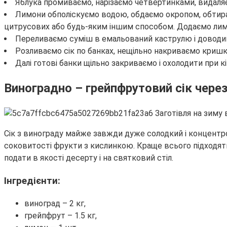
Яблука промиваємо, нарізаємо четвертинками, видаляє
Лимони обполіскуємо водою, обдаємо окропом, обтира
цитрусових або будь-яким іншим способом. Додаємо лимон
Переливаємо суміш в емальований каструлю і доводимо 
Розливаємо сік по банках, нещільно накриваємо кришка
Далі готові банки щільно закриваємо і охолодити при 
Виноградно – грейпфрутовий сік чер
Сік з винограду майже завжди дуже солодкий і концентро
соковитості фрукти з кислинкою. Краще всього підходять
подати в якості десерту і на святковий стіл.
Інгредієнти:
виноград – 2 кг,
грейпфрут – 1.5 кг,