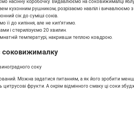
мо насінну коробочку. Видавлюємо на соковижималці яблуч
ем кухонним рушником, розрізаємо навпіл і вичавлюємо з
ний сік до суміші соків.
її до кипіння, але не кип’ятимо.
ми і стерилізуємо 20 хвилин.
кімнатній температурі, накривши теплою ковдрою.
ез соковижималку
ваний. Можна задатися питанням, а як його зробити менш 
 цитрусові фрукти. А окрім відмінного смаку ці соки збуд