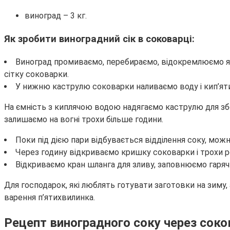
виноград – 3 кг.
Як зробити виноградний сік в соковарці:
Виноград промиваємо, перебираємо, відокремлюємо яго
сітку соковарки.
У нижню каструлю соковарки наливаємо воду і кип’ятит
На ємність з киплячою водою надягаємо каструлю для збо
залишаємо на вогні трохи більше години.
Поки під дією пари відбувається відділення соку, можн
Через годину відкриваємо кришку соковарки і трохи ро
Відкриваємо кран шланга для зливу, заповнюємо гаряч
Для господарок, які люблять готувати заготовки на зиму, а
варення п’ятихвилинка.
Рецепт виноградного соку через сок