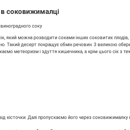
м в соковижималці
сік, який можна розводити соками інших соковитих плодів,
ю. Такий десерт покращує обмін речовин. З великою обереж
каємо метеоризм і здуття кишечника, а крім цього сік з т
д кісточки. Далі пропускаємо його через соковижималку і