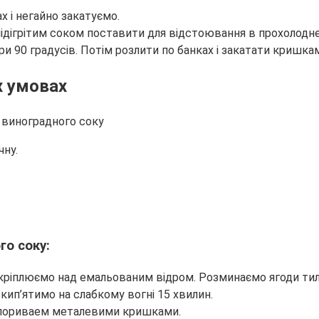
 і негайно закатуємо.
ідігрітим соком поставити для відстоювання в прохолодне 
и 90 градусів. Потім розлити по банках і закатати кришка
х умовах
чну.
го соку:
закріплюємо над емальованим відром. Розминаємо ягоди ти
 кип’ятимо на слабкому вогні 15 хвилин.
купориваем металевими кришками.