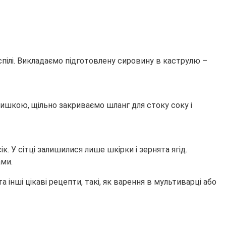
пілі. Викладаємо підготовлену сировину в каструлю –
ришкою, щільно закриваємо шланг для стоку соку і
 У сітці залишилися лише шкірки і зернята ягід.
ами.
а інші цікаві рецепти, такі, як варення в мультиварці або