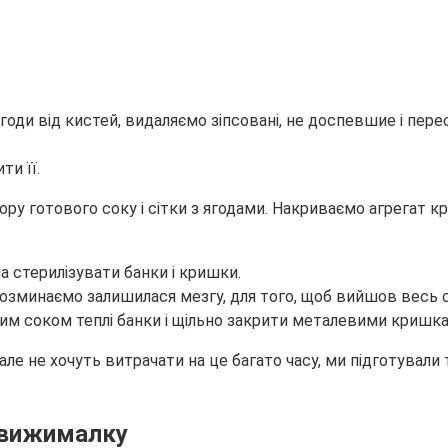
ди від кистей, видаляємо зіпсовані, не доспевшие і перес
и її.
ру готового соку і сітки з ягодами. Накриваємо агрегат к
а стерилізувати банки і кришки.
зминаємо залишилася мезгу, для того, щоб вийшов весь сік.
им соком теплі банки і щільно закрити металевими кришк
ле не хочуть витрачати на це багато часу, ми підготували т
овижималку