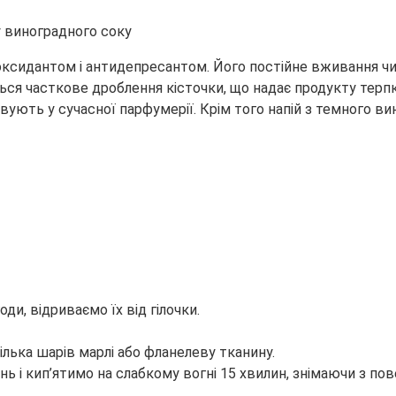
оксидантом і антидепресантом. Його постійне вживання чи
я часткове дроблення кісточки, що надає продукту терпкий
овують у сучасної парфумерії. Крім того напій з темного ви
оди, відриваємо їх від гілочки.
ілька шарів марлі або фланелеву тканину.
 і кип’ятимо на слабкому вогні 15 хвилин, знімаючи з пове