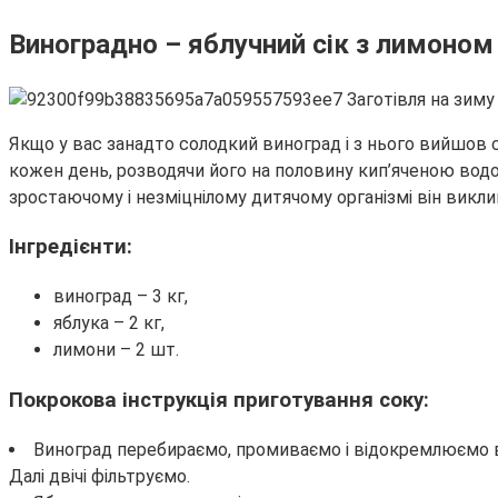
Виноградно – яблучний сік з лимоно
Якщо у вас занадто солодкий виноград і з нього вийшов 
кожен день, розводячи його на половину кип’яченою водо
зростаючому і незміцнілому дитячому організмі він викли
Інгредієнти:
виноград – 3 кг,
яблука – 2 кг,
лимони – 2 шт.
Покрокова інструкція приготування соку:
Виноград перебираємо, промиваємо і відокремлюємо ві
Далі двічі фільтруємо.