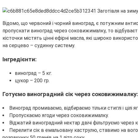
Відомо, що червоний і чорний виноград, є потужним анти
пропускати виноград через соковижималку, то відбуваєтьс
кісточки містять цінні ефірні масла, які широко використ
на серцево – судинну систему.
Інгредієнти:
виноград – 5 кг.
цукор – 200 гр.
Готуємо виноградний сік через соковижималку:
Виноград промиваємо, відбираємо тільки стиглі і цілі яг
Пропускаємо ягоди через соковижималку.
Віджатий виноградний нектар двічі фільтруємо через к
Перелити сік в емальовану каструлю, ставимо на вогонь
розрахунку 50 грамів на 1 літр соку