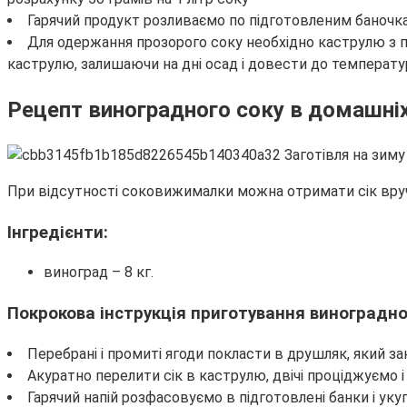
Гарячий продукт розливаємо по підготовленим баночках
Для одержання прозорого соку необхідно каструлю з п
каструлю, залишаючи на дні осад і довести до температур
Рецепт виноградного соку в домашні
При відсутності соковижималки можна отримати сік вру
Інгредієнти:
виноград – 8 кг.
Покрокова інструкція приготування виноградно
Перебрані і промиті ягоди покласти в друшляк, який 
Акуратно перелити сік в каструлю, двічі проціджуємо і
Гарячий напій розфасовуємо в підготовлені банки і у