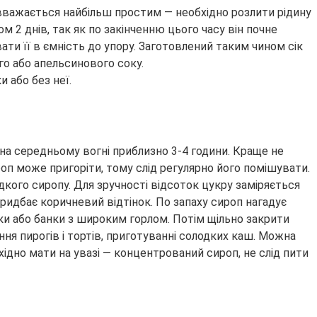
вважається найбільш простим — необхідно розлити рідину
2 днів, так як по закінченню цього часу він почне
ати її в ємність до упору. Заготовлений таким чином сік
го або апельсинового соку.
 або без неї.
 на середньому вогні приблизно 3-4 години. Краще не
роп може пригоріти, тому слід регулярно його помішувати.
одкого сиропу. Для зручності відсоток цукру заміряється
придбає коричневий відтінок. По запаху сироп нагадує
яшки або банки з широким горлом. Потім щільно закрити
я пирогів і тортів, приготуванні солодких каш. Можна
ідно мати на увазі — концентрований сироп, не слід пити