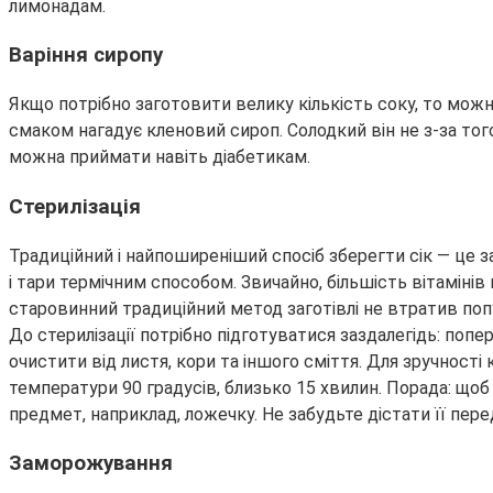
лимонадам.
Варіння сиропу
Якщо потрібно заготовити велику кількість соку, то можн
смаком нагадує кленовий сироп. Солодкий він не з-за тог
можна приймати навіть діабетикам.
Стерилізація
Традиційний і найпоширеніший спосіб зберегти сік — це з
і тари термічним способом. Звичайно, більшість вітамінів
старовинний традиційний метод заготівлі не втратив попу
До стерилізації потрібно підготуватися заздалегідь: попе
очистити від листя, кори та іншого сміття. Для зручності
температури 90 градусів, близько 15 хвилин. Порада: щоб 
предмет, наприклад, ложечку. Не забудьте дістати її пере
Заморожування