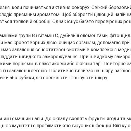
зня, коли починається активне сокорух. Свіжий березовий 
 володіє приємним ароматом. Щоб зберегти цілющий
напій н
дається тепловій обробці. Однак існує багато перевірених р
мінами групи B і вітамін С, дубильні елементами, фітонцида
рези має кровотворних дією, очищає організм, допомагає пр
к знімає запалення сечостатевої системи в комплексі з мед
а піддати швидкого заморожування. При швидкому заморожу
кими порціями, в пластиковій або скляній тарі. Повторне
і і запаленні легенів. Позитивно впливає на шкіру, загоює р
и або кубики, які освіжають і тонізують шкіру.
ний і смачний напій. До складу входять фрукти, ягоди та м
ює імунітет і є профілактикою вірусних інфекцій. Влітку о