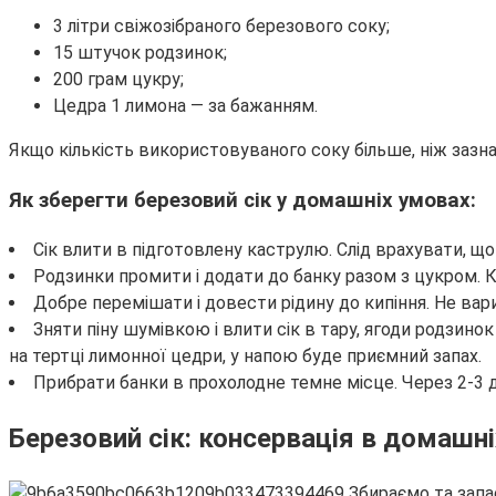
3 літри свіжозібраного березового соку;
15 штучок родзинок;
200 грам цукру;
Цедра 1 лимона — за бажанням.
Якщо кількість використовуваного соку більше, ніж зазнач
Як зберегти березовий сік у домашніх умовах:
Сік влити в підготовлену каструлю. Слід врахувати, що
Родзинки промити і додати до банку разом з цукром. 
Добре перемішати і довести рідину до кипіння. Не вар
Зняти піну шумівкою і влити сік в тару, ягоди родзино
на тертці лимонної цедри, у напою буде приємний запах.
Прибрати банки в прохолодне темне місце. Через 2-3
Березовий сік: консервація в домашн