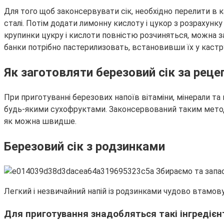
Для того щоб законсервувати сік, необхідно перелити в ка
сталі. Потім додати лимонну кислоту і цукор з розрахунку
крупинки цукру і кислоти повністю розчиняться, можна 
банки потрібно пастерилизовать, встановивши їх у кастр
Як заготовляти березовий сік за рец
При приготуванні березових напоїв вітаміни, мінерали та
будь-якими сухофруктами. Законсервований таким методом 
як можна швидше.
Березовий сік з родзинками
Легкий і незвичайний напій із родзинками чудово втамо
Для приготування знадобляться такі інгредієн