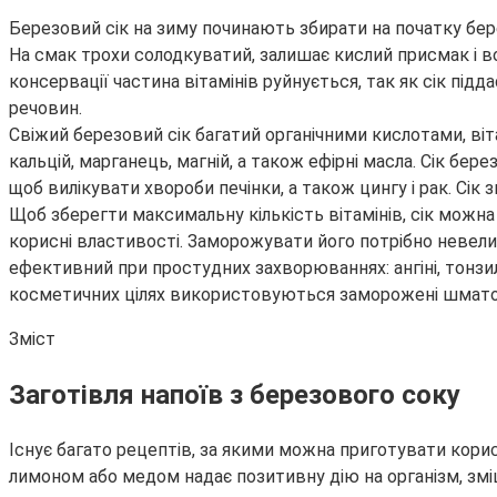
Березовий сік на зиму починають збирати на початку бере
На смак трохи солодкуватий, залишає кислий присмак і
консервації частина вітамінів руйнується, так як сік під
речовин.
Свіжий березовий сік багатий органічними кислотами, віта
кальцій, марганець, магній, а також ефірні масла. Сік бе
щоб вилікувати хвороби печінки, а також цингу і рак. Сі
Щоб зберегти максимальну кількість вітамінів, сік можн
корисні властивості. Заморожувати його потрібно невели
ефективний при простудних захворюваннях: ангіні, тонзиліт
косметичних цілях використовуються заморожені шматочк
Зміст
Заготівля напоїв з березового соку
Існує багато рецептів, за якими можна приготувати корис
лимоном або медом надає позитивну дію на організм, зміцн