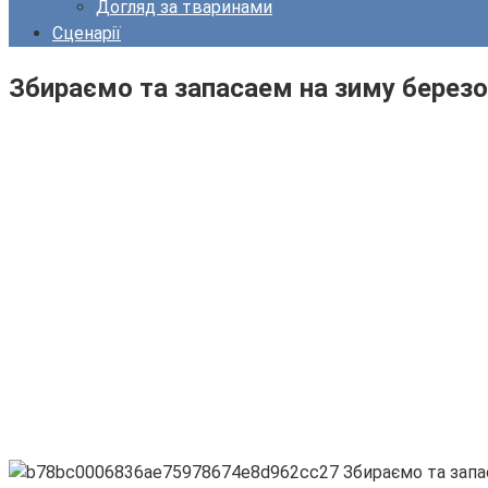
Догляд за тваринами
Сценарії
Збираємо та запасаем на зиму березо