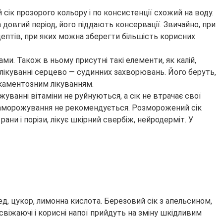
сік прозорого кольору і по консистенції схожий на воду.
а довгий період, його піддають консервації. Звичайно, при
ецептів, при яких можна зберегти більшість корисних
ми. Також в ньому присутні такі елементи, як калій,
и лікуванні серцево — судинних захворювань. Його беруть,
икаментозним лікуванням.
ванні вітаміни не руйнуються, а сік не втрачає свої
 заморожування не рекомендується. Розморожений сік
ани і порізи, лікує шкірний свербіж, нейродерміт. У
ед, цукор, лимонна кислота. Березовий сік з апельсином,
свіжаючі і корисні напої прийдуть на зміну шкідливим