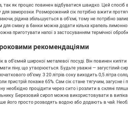
 так як процес повинен відбуватися швидко. Цей спосіб 
для заморозки. Розморожений сік потрібно вжити протягом 
ючи, рідина збільшується в об’ємі, тому не потрібно залив
м для смаку в банки можна додати кілька крапель лимонно
ожна приготувати напої з застосуванням термічної обробки
окроковими рекомендаціями
к в об’ємній широкої металевої посуді. Він повинен кипіти
мати піну, що утворюється. Будьте уважні — загустілий си
очаткового об’єму. З 20 літрів соку виходить 0,5 літра сол
и пристрій покаже 65%. Сам сік стане тягучим, загусне і 
дину необхідно процідити через сито і розлити в скляні пл
льнику. Березовий сироп можна використовувати в випіканн
ше його просто розводять водою або додають в чай. Необх