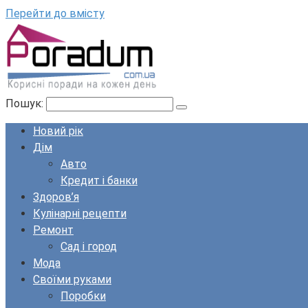
Перейти до вмісту
Пошук:
Новий рік
Дім
Авто
Кредит і банки
Здоров’я
Кулінарні рецепти
Ремонт
Сад і город
Мода
Своїми руками
Поробки