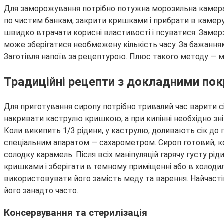
Для заморожування потрібно потужна морозильна камера,
по чистим банкам, закрити кришками і прибрати в камеру 
швидко втрачати корисні властивості і псуватися. Замерза
може зберігатися необмежену кількість часу. За бажання
Заготівля напоїв за рецептурою. Плюс такого методу — м
Традиційні рецепти з докладними п
Для приготування сиропу потрібно тривалий час варити сі
накривати каструлю кришкою, а при кипінні необхідно зні
Коли википить 1/3 рідини, у каструлю, доливають сік до п
спеціальним апаратом — сахарометром. Сироп готовий, кол
солодку карамель. Після всіх маніпуляцій гарячу густу рі
кришками і зберігати в темному приміщенні або в холоди
використовувати його замість меду та варення. Найчасті
його занадто часто.
Консервування та стерилізація