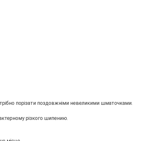
потрібно порізати поздовжніми невеликими шматочками.
рактерному різкого шипению.
не місце.