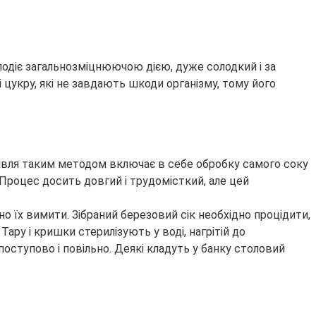
лодіє загальнозміцнюючою дією, дуже солодкий і за
 цукру, які не завдають шкоди організму, тому його
отівля таким методом включає в себе обробку самого соку
 Процес досить довгий і трудомісткий, але цей
но їх вимити. Зібраний березовий сік необхідно процідити,
ару і кришки стерилізують у воді, нагрітій до
поступово і повільно. Деякі кладуть у банку столовий