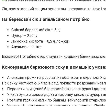
Сік, приготований за цим рецептом, прекрасно тонізує і 
На березовий сік з апельсином потрібно:
Свіжий березовий сік – 5 л;
Цукор — 250 г;
Лимонна кислота – 0,5 ч. ложки;
Апельсин – 1 шт.
Важливо! Потрібно стерилізувати кришки і банки заздалег
Консервація березового соку в домашніх умова
Апельсин промити, розрізати і обшпарити окропом. Я
На банку місткістю 5 літрів слід покласти розрізаний навп
Перелити очищений березовий сік в каструлю і довес
У каструлю з соком додати лимонну кислоту, цукор і а
Розлити гарячий напій по банкам, закупорити стерилі
Укутати банки тканиною, поставити на кришки. Прибра