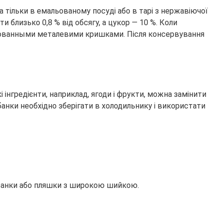
на тільки в емальованому посуді або в тарі з нержавіючої
 близько 0,8 % від обсягу, а цукор — 10 %. Коли
лизованными металевими кришками. Після консервування
інгредієнти, наприклад, ягоди і фрукти, можна замінити
анки необхідно зберігати в холодильнику і використати
і банки або пляшки з широкою шийкою.