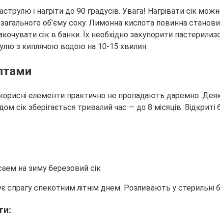
струлю і нагріти до 90 градусів. Увага! Нагрівати сік мож
 загального об’єму соку. Лимонна кислота повинна становити
закочувати сік в банки. Їх необхідно закупорити пастери
улю з киплячою водою на 10-15 хвилин.
ептами
 корисні елементи практично не пропадають даремно. Деякі 
сік зберігається тривалий час — до 8 місяців. Відкриті б
вує спрагу спекотним літнім днем. Розливають у стерильн
ти: