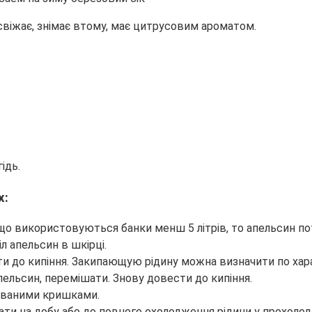
освіжає, знімає втому, має цитрусовим ароматом.
ідь.
х:
кщо використовуються банки менш 5 літрів, то апельсин 
іл апельсин в шкірці.
ти до кипіння. Закипающую рідину можна визначити по ха
пельсин, перемішати. Знову довести до кипіння.
зованими кришками.
ти на добу або до повного охолодження рідини у прохолод