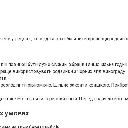
ене у рецепті, то слід також збільшити пропорції родзинок
 він повинен бути дуже свіжий, зібраний лише кілька годин
Краще використовувати родзинки з чорних ягід винограду.
ити!
к розподілити рівномірно. Щільно закрити кришкою. Прибрат
 дня вже можна пити корисний напій. Перед подачею його 
іх умовах