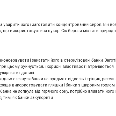
а уварити його і заготовити концентрований сироп. Він во
о, що використовується цукор. Сік берези містить природні
аконсервувати і закатати його в стерилізовані банки. Заг
 при цьому руйнується, і корисні властивості втрачаються.
лярність і донині.
редньо оглянути банки на предмет відколів і тріщин, ретель
 краще використовувати пляшки і банки з широким горлом. Т
банка не лопнула від гарячого соку, потрібно вливати його 
д тим, як банки закупорити.