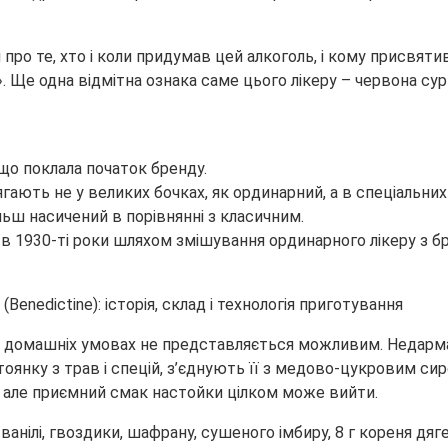
ро те, хто і коли придумав цей алкоголь, і кому присвятив 
». Ще одна відмітна ознака саме цього лікеру – червона с
 що поклала початок бренду.
олягають не у великих бочках, як ординарний, а в спеціаль
льш насичений в порівнянні з класичним.
 в 1930-ті роки шляхом змішування ординарного лікеру з бр
 домашніх умовах не представляється можливим. Недарма 
оянку з трав і спецій, з’єднують її з медово-цукровим сир
, але приємний смак настойки цілком може вийти.
 ванілі, гвоздики, шафрану, сушеного імбиру, 8 г кореня дяге