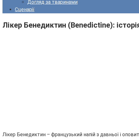
Догляд за тваринами
Сценарії
Лікер Бенедиктин (Benedictine): історі
Лікер Бенедиктин – французький напій з давньої і оповитої