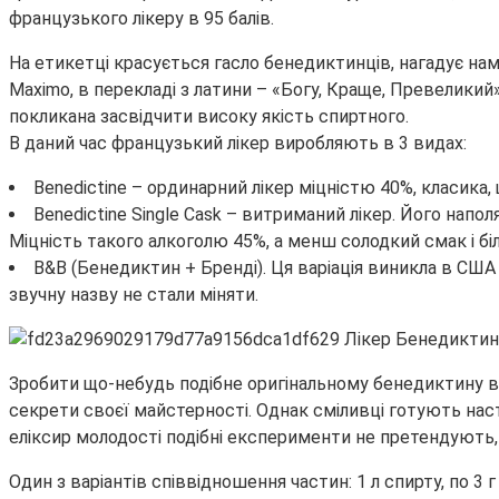
французького лікеру в 95 балів.
На етикетці красується гасло бенедиктинців, нагадує нам п
Maximo, в перекладі з латини – «Богу, Краще, Превеликий
покликана засвідчити високу якість спиртного.
В даний час французький лікер виробляють в 3 видах:
Benedictine – ординарний лікер міцністю 40%, класика,
Benedictine Single Cask – витриманий лікер. Його нап
Міцність такого алкоголю 45%, а менш солодкий смак і бі
B&B (Бенедиктин + Бренді). Ця варіація виникла в США
звучну назву не стали міняти.
Зробити що-небудь подібне оригінальному бенедиктину в
секрети своєї майстерності. Однак сміливці готують наст
еліксир молодості подібні експерименти не претендують
Один з варіантів співвідношення частин: 1 л спирту, по 3 г