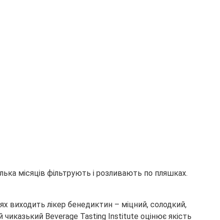
лька місяців фільтрують і розливають по пляшках.
іях виходить лікер бенедиктин – міцний, солодкий,
казький Beverage Tasting Institute оцінює якість