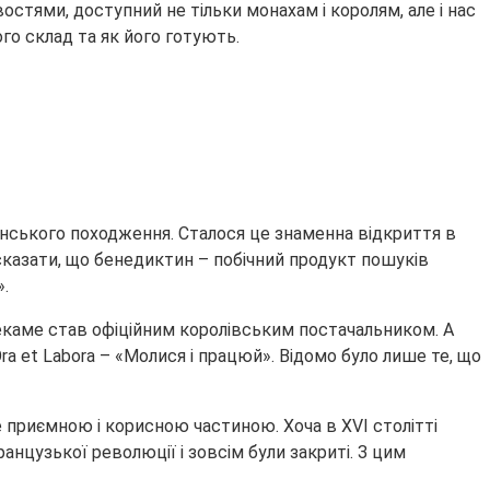
остями, доступний не тільки монахам і королям, але і нас
ого склад та як його готують.
анського походження. Сталося це знаменна відкриття в
сказати, що бенедиктин – побічний продукт пошуків
.
екаме став офіційним королівським постачальником. А
ra et Labora – «Молися і працюй». Відомо було лише те, що
 приємною і корисною частиною. Хоча в XVI столітті
нцузької революції і зовсім були закриті. З цим