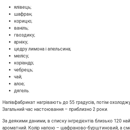
ялівець;
шафран;
корицю;
ваніль;
гвоздику;
арніку;
цедру лимона і апельсина;
мелісу;
коріандр;
чебрець;
чай;
алое;
дягель.
Напівфабрикат нагрівають до 55 градусів, потім охолодж
Загальний час настоювання – приблизно 2 роки.
За деякими даними, в списку інгредієнтів близько 120 на
ароматний. Колір напою – шафраново-бурштиновий, а смак