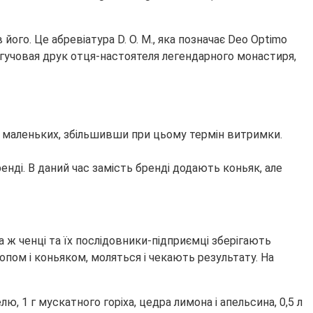
його. Це абревіатура D. O. M., яка позначає Deo Optimo
ургучовая друк отця-настоятеля легендарного монастиря,
них маленьких, збільшивши при цьому термін витримки.
енді. В даний час замість бренді додають коньяк, але
ж ченці та їх послідовники-підприємці зберігають
опом і коньяком, моляться і чекають результату. На
лю, 1 г мускатного горіха, цедра лимона і апельсина, 0,5 л