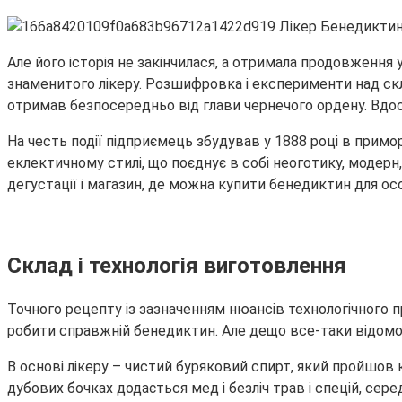
Але його історія не закінчилася, а отримала продовження
знаменитого лікеру. Розшифровка і експерименти над скл
отримав безпосередньо від глави чернечого ордену. Вдо
На честь події підприємець збудував у 1888 році в примо
еклектичному стилі, що поєднує в собі неоготику, модерн,
дегустації і магазин, де можна купити бенедиктин для о
Склад і технологія виготовлення
Точного рецепту із зазначенням нюансів технологічного п
робити справжній бенедиктин. Але дещо все-таки відомо
В основі лікеру – чистий буряковий спирт, який пройшов 
дубових бочках додається мед і безліч трав і спецій, сер