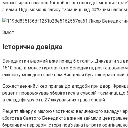
монастирях і палацах. Як добре, що сьогодні медово-трав
з вами. Піднімемо ж завісу таємниці над 40%-ним напоєм п
Зміст
Історична довідка
Бенедиктин відомий вже понад 5 століть. Дякувати за ви
1510 році в монастирі святого Бенедикта, розташованому
еліксиру молодості, але сам Винцелли був так вражений 
Божественний лікер припав до вподоби при дворі Францис
рецепт продовжував зберігатися в суворій таємниці, що бу
в складі фігурують 27 лікувальних трав і спецій.
Рецепт лікеру є малою частиною величезного вкладу черн
абатства Святого Бенедикта вже не займали центральне мі
бурхливим періодом історії пов’язана і втрата оригінально