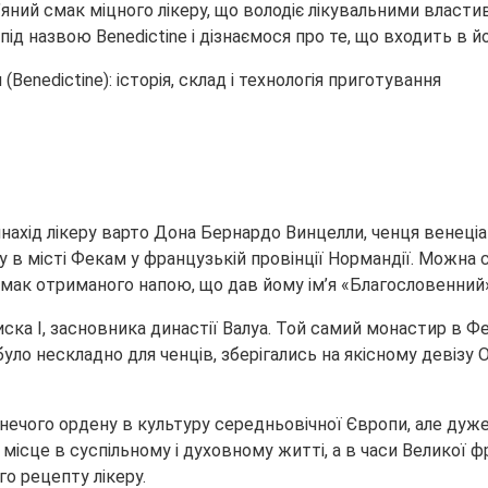
’яний смак міцного лікеру, що володіє лікувальними
властив
ід назвою Benedictine і дізнаємося про те, що входить в й
нахід лікеру варто Дона Бернардо Винцелли, ченця венеці
 в місті Фекам у французькій провінції Нормандії. Можна 
смак отриманого напою, що дав йому ім’я «Благословенний»
ка I, засновника династії Валуа. Той самий монастир в Ф
ло нескладно для ченців, зберігались на якісному девізу O
ечого ордену в культуру середньовічної Європи, але дуже
сце в суспільному і духовному житті, а в часи Великої фра
го рецепту лікеру.