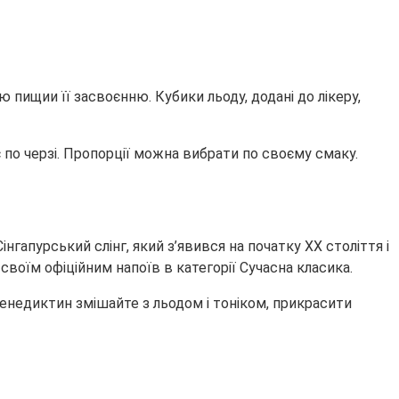
 пищии її засвоєнню. Кубики льоду, додані до лікеру,
 по черзі. Пропорції можна вибрати по своєму смаку.
нгапурський слінг, який з’явився на початку XX століття і
своїм офіційним напоїв в категорії Сучасна класика.
 Бенедиктин змішайте з льодом і тоніком, прикрасити