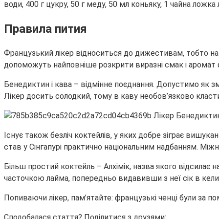
води, 400 г цукру, 50 г меду, 50 мл коньяку, 1 чайна ложка
Правила пития
Французький лікер відноситься до дижестивам, тобто напо
допоможуть найповніше розкрити виразні смак і аромат 
Бенедиктин і кава – відмінне поєднання. Допустимо як зм
Лікер досить солодкий, тому в каву необов’язково класт
Існує також безліч коктейлів, у яких добре зіграє вишука
став у Сінгапурі практично національним надбанням. Міжна
Більш простий коктейль – Алхімік, назва якого відсилає 
часточкою лайма, попередньо видавивши з неї сік в кели
Попиваючи лікер, пам’ятайте: французькі ченці були за пом
Сподобалася стаття? Поділитися з друзями: