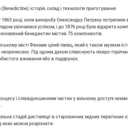
 у 1863 році, коли виноробу Олександру Леграну потрапили 
адом увінчалися успіхом, і до 1876 році була відкрита ко
сконалений бенедиктин містив 75 компонентів.
рському місті Фекаме цілий палац, який є також музеєм іс
 неоренесанс. Під одним дахом співіснують лікеро-горілчан
собистого вживання або в подарунок.
роцесу і співвідношенням частин у вільному доступі немає
.
кілька стадій дистиляції в старовинних мідних перегінних 
ед яких можна розрізнити: