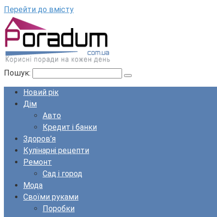
Перейти до вмісту
Пошук:
Новий рік
Дім
Авто
Кредит і банки
Здоров’я
Кулінарні рецепти
Ремонт
Сад і город
Мода
Своїми руками
Поробки