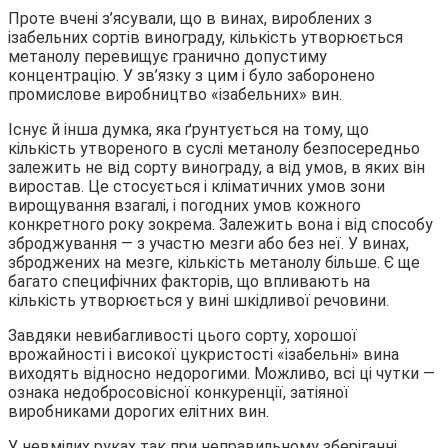
Проте вчені з’ясували, що в винах, вироблених з
ізабельних сортів винограду, кількість утворюється
метанолу перевищує гранично допустиму
концентрацію. У зв’язку з цим і було заборонено
промислове виробництво «ізабельних» вин.
Існує й інша думка, яка ґрунтується на тому, що
кількість утвореного в суслі метанолу безпосередньо
залежить не від сорту винограду, а від умов, в яких він
виростав. Це стосується і кліматичних умов зони
вирощування взагалі, і погодних умов кожного
конкретного року зокрема. Залежить вона і від способу
зброджування — з участю мезги або без неї. У винах,
зброджених на мезге, кількість метанолу більше. Є ще
багато специфічних факторів, що впливають на
кількість утворюється у вині шкідливої речовини.
Завдяки невибагливості цього сорту, хорошої
врожайності і високої цукристості «ізабельні» вина
виходять відносно недорогими. Можливо, всі ці чутки —
ознака недобросовісної конкуренції, затіяної
виробниками дорогих елітних вин.
У невмілих руках так при неправильному зберіганні