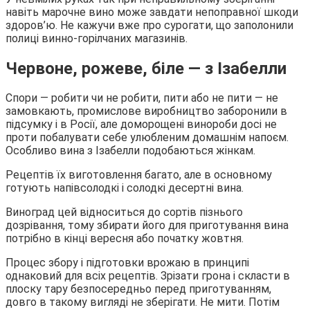
навіть марочне вино може завдати непоправної шкоди
здоров’ю. Не кажучи вже про сурогати, що заполонили
полиці винно-горілчаних магазинів.
Червоне, рожеве, біле — з Ізабелли
Спори — робити чи не робити, пити або не пити — не
замовкають, промислове виробництво заборонили в
підсумку і в Росії, але доморощені винороби досі не
проти побалувати себе улюбленим домашнім напоєм.
Особливо вина з Ізабелли подобаються жінкам.
Рецептів їх виготовлення багато, але в основному
готують напівсолодкі і солодкі десертні вина.
Виноград цей відноситься до сортів пізнього
дозрівання, тому збирати його для приготування вина
потрібно в кінці вересня або початку жовтня.
Процес збору і підготовки врожаю в принципі
однаковий для всіх рецептів. Зрізати грона і скласти в
плоску тару безпосередньо перед приготуванням,
довго в такому вигляді не зберігати. Не мити. Потім