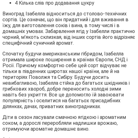
4 Кілька слів про додавання цукру
Виноград Ізабелла відноситься до столово-технічних
сортів. Це означає, що він придатний і для вживання в
їжу, для
виготовлення соків і вина, в тому числі і в
домашніх умовах. Забарвлення ягід у Ізабелли практично
чорний, м’якоть склизкая, від інших сортів його відрізняє
специфічний суничний аромат.
Спочатку будучи американським гібридом, Ізабелла
отримала широке поширення в країнах Європи, СНД і
Росії. Причому комфортно себе цей сорт відчуває не
тільки в південних широтах нашої країни, але й на
територіях Поволжя та Сибіру. Будучи досить
невибагливою, Ізабелла стійка до багатьох шкідників і
грибкових хвороб, добре переносить холодні зими
навіть без укриття. Все це допомогло їй завоювати
популярність і оселитися на багатьох присадибних
ділянках, дачах, приватних виноградниках.
Діти в сезон ласували смачною ягідкою і ароматним
соком, а дорослі переробляли надлишки врожаю,
отримуючи ароматне домашнє вино.