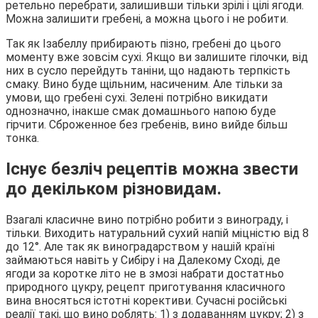
ретельно перебрати, залишивши тільки зрілі і цілі ягоди.
Можна залишити гребені, а можна цього і не робити.
Так як Ізабеллу прибирають пізно, гребені до цього
моменту вже зовсім сухі. Якщо ви залишите гілочки, від
них в сусло перейдуть таніни, що надають терпкість
смаку. Вино буде щільним, насиченим. Але тільки за
умови, що гребені сухі. Зелені потрібно викидати
однозначно, інакше смак домашнього напою буде
гірчити. Сброженное без гребенів, вино вийде більш
тонка.
Існує безліч рецептів можна звести
до декільком різновидам.
Взагалі класичне вино потрібно робити з винограду, і
тільки. Виходить натуральний сухий напій міцністю від 8
до 12°. Але так як виноградарством у нашій країні
займаються навіть у Сибіру і на Далекому Сході, де
ягоди за коротке літо не в змозі набрати достатньо
природного цукру, рецепт приготування класичного
вина вносяться істотні корективи. Сучасні російські
реалії такі, що вино роблять: 1) з додаванням цукру; 2) з