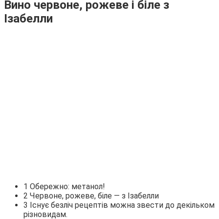
Вино червоне, рожеве і біле з
Ізабелли
1 Обережно: метанол!
2 Червоне, рожеве, біле — з Ізабелли
3 Існує безліч рецептів можна звести до декільком
різновидам.