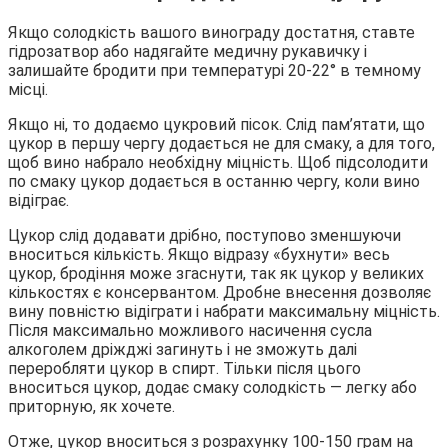
Якщо солодкість вашого винограду достатня, ставте
гідрозатвор або надягайте медичну рукавичку і
залишайте бродити при температурі 20-22° в темному
місці.
Якщо ні, то додаємо цукровий пісок. Слід пам’ятати, що
цукор в першу чергу додається не для смаку, а для того,
щоб вино набрало необхідну міцність. Щоб підсолодити
по смаку цукор додається в останню чергу, коли вино
відіграє.
Цукор слід додавати дрібно, поступово зменшуючи
вноситься кількість. Якщо відразу «бухнути» весь
цукор, бродіння може згаснути, так як цукор у великих
кількостях є консервантом. Дробне внесення дозволяє
вину повністю відіграти і набрати максимальну міцність.
Після максимально можливого насичення сусла
алкоголем дріжджі загинуть і не зможуть далі
переробляти цукор в спирт. Тільки після цього
вноситься цукор, додає смаку солодкість — легку або
приторную, як хочете.
Отже, цукор вноситься з розрахунку 100-150 грам на