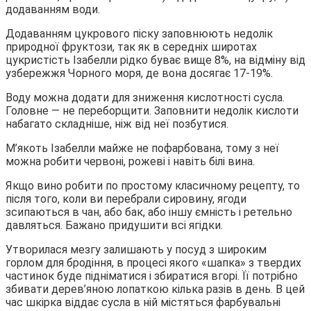
додаванням води.
Додаванням цукрового піску заповнюють недолік
природної фруктози, так як в середніх широтах
цукристість Ізабелли рідко буває вище 8%, на відміну від
узбережжя Чорного моря, де вона досягає 17-19%.
Воду можна додати для зниження кислотності сусла.
Головне — не переборщити. Заповнити недолік кислоти
набагато складніше, ніж від неї позбутися.
М’якоть Ізабелли майже не пофарбована, тому з неї
можна робити червоні, рожеві і навіть білі вина.
Якщо вино робити по простому класичному рецепту, то
після того, коли ви перебрали сировину, ягоди
зсипаються в чан, або бак, або іншу ємність і ретельно
давляться. Бажано придушити всі ягідки.
Утворилася мезгу залишають у посуд з широким
горлом для бродіння, в процесі якого «шапка» з твердих
частинок буде підніматися і збиратися вгорі. Її потрібно
збивати дерев’яною лопаткою кілька разів в день. В цей
час шкірка віддає сусла в ній містяться фарбувальні