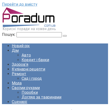
Перейти до вмісту
Пошук:
Новий рік
Дім
Авто
Кредит і банки
Здоров’я
Кулінарні рецепти
Ремонт
Сад і город
Мода
Своїми руками
Поробки
Догляд за тваринами
Сценарії