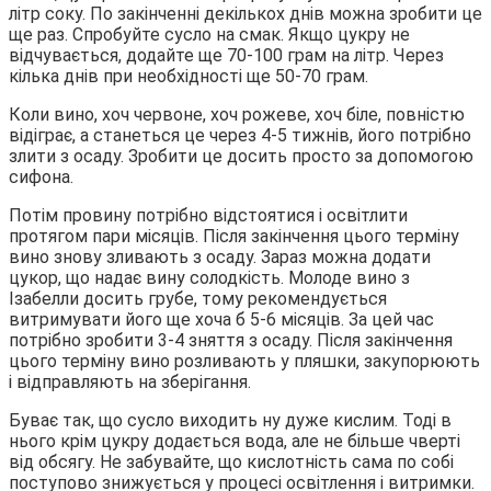
літр соку. По закінченні декількох днів можна зробити це
ще раз. Спробуйте сусло на смак. Якщо цукру не
відчувається, додайте ще 70-100 грам на літр. Через
кілька днів при необхідності ще 50-70 грам.
Коли вино, хоч червоне, хоч рожеве, хоч біле, повністю
відіграє, а станеться це через 4-5 тижнів, його потрібно
злити з осаду. Зробити це досить просто за допомогою
сифона.
Потім провину потрібно відстоятися і освітлити
протягом пари місяців. Після закінчення цього терміну
вино знову зливають з осаду. Зараз можна додати
цукор, що надає вину солодкість. Молоде вино з
Ізабелли досить грубе, тому рекомендується
витримувати його ще хоча б 5-6 місяців. За цей час
потрібно зробити 3-4 зняття з осаду. Після закінчення
цього терміну вино розливають у пляшки, закупорюють
і відправляють на зберігання.
Буває так, що сусло виходить ну дуже кислим. Тоді в
нього крім цукру додається вода, але не більше чверті
від обсягу. Не забувайте, що кислотність сама по собі
поступово знижується у процесі освітлення і витримки.