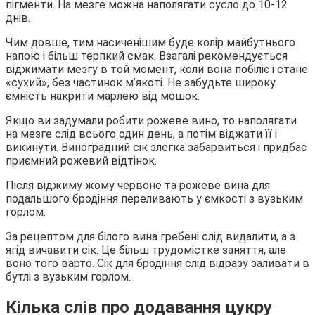
пігменти. На мезге можна наполягати сусло до 10-12
днів.
Чим довше, тим насиченішим буде колір майбутнього
напою і більш терпкий смак. Взагалі рекомендується
віджимати мезгу в той момент, коли вона побіліє і стане
«сухий», без частинок м’якоті. Не забудьте широку
ємність накрити марлею від мошок.
Якщо ви задумали робити рожеве вино, то наполягати
на мезге слід всього один день, а потім віджати її і
викинути. Виноградний сік злегка забарвиться і придбає
приємний рожевий відтінок.
Після віджиму жому червоне та рожеве вина для
подальшого бродіння переливають у ємкості з вузьким
горлом.
За рецептом для білого вина гребені слід видалити, а з
ягід вичавити сік. Це більш трудомістке заняття, але
воно того варто. Сік для бродіння слід відразу заливати в
бутлі з вузьким горлом.
Кілька слів про додавання цукру