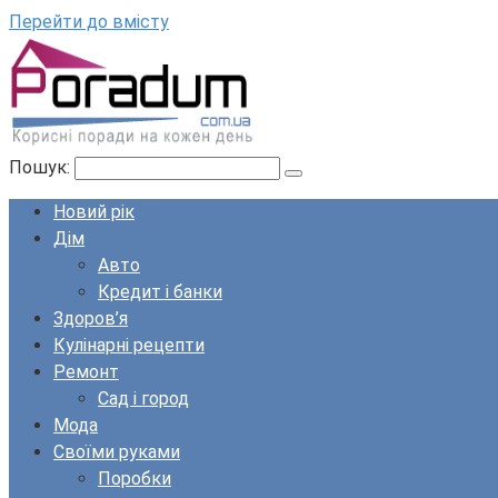
Перейти до вмісту
Пошук:
Новий рік
Дім
Авто
Кредит і банки
Здоров’я
Кулінарні рецепти
Ремонт
Сад і город
Мода
Своїми руками
Поробки