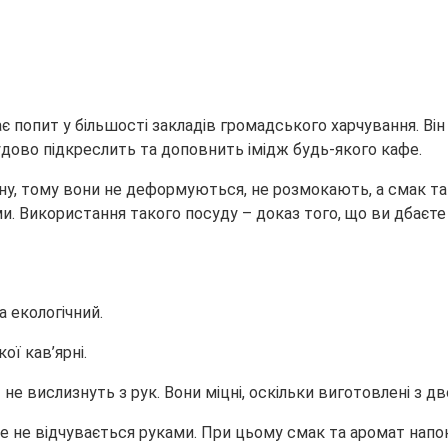
є попит у більшості закладів громадського харчування. Він
дово підкреслить та доповнить імідж будь-якого кафе.
ону, тому вони не деформуються, не розмокають, а смак т
. Використання такого посуду – доказ того, що ви дбаєте 
 екологічний.
ої кав’ярні.
не вислизнуть з рук. Вони міцні, оскільки виготовлені з д
е не відчувається руками. При цьому смак та аромат напо