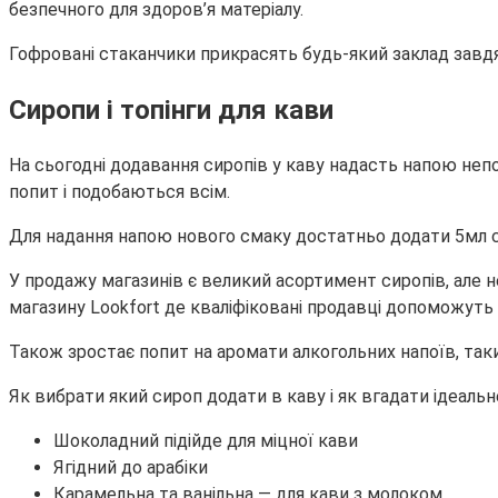
безпечного для здоров’я матеріалу.
Гофровані стаканчики прикрасять будь-який заклад завдя
Сиропи і топінги для кави
На сьогодні додавання сиропів у каву надасть напою не
попит і подобаються всім.
Для надання напою нового смаку достатньо додати 5мл с
У продажу магазинів є великий асортимент сиропів, але 
магазину Lookfort де кваліфіковані продавці допоможуть
Також зростає попит на аромати алкогольних напоїв, таки
Як вибрати який сироп додати в каву і як вгадати ідеальн
Шоколадний підійде для міцної кави
Ягідний до арабіки
Карамельна та ванільна — для кави з молоком