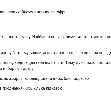
ки незвичайному вигляду та гофрі.
повторного смаку. Найбільш популярними вважається кокос
иропу. У цьому важливо знати пропорції, поєднання солод
не всі підходять для гарячих напоїв. Тому дуже важливо в
 з вибором товару.
х як амаретто, ірландський лікер, блю кюрасао.
е поєднання? Ось кілька підказок: