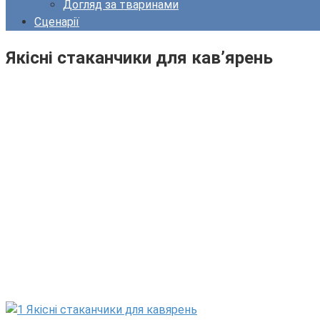
Догляд за тваринами
Сценарії
Якісні стаканчики для кав’ярень