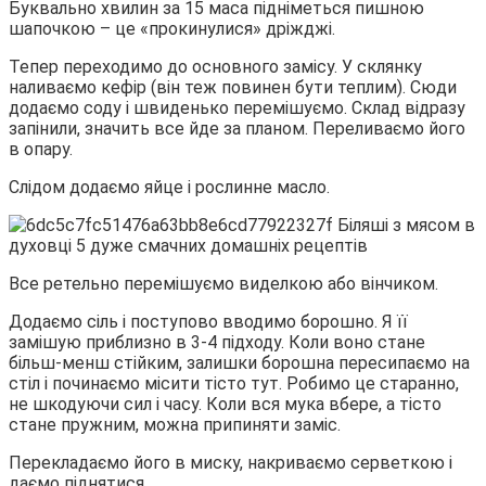
Буквально хвилин за 15 маса підніметься пишною
шапочкою – це «прокинулися» дріжджі.
Тепер переходимо до основного замісу. У склянку
наливаємо кефір (він теж повинен бути теплим). Сюди
додаємо соду і швиденько перемішуємо. Склад відразу
запінили, значить все йде за планом. Переливаємо його
в опару.
Слідом додаємо яйце і рослинне масло.
Все ретельно перемішуємо виделкою або вінчиком.
Додаємо сіль і поступово вводимо борошно. Я її
замішую приблизно в 3-4 підходу. Коли воно стане
більш-менш стійким, залишки борошна пересипаємо на
стіл і починаємо місити тісто тут. Робимо це старанно,
не шкодуючи сил і часу. Коли вся мука вбере, а тісто
стане пружним, можна припиняти заміс.
Перекладаємо його в миску, накриваємо серветкою і
даємо піднятися.