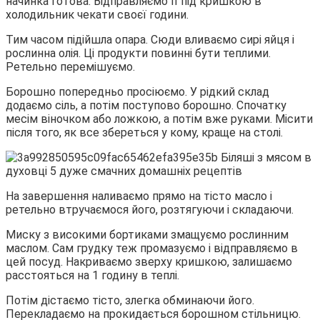
начинка готова. Відправляємо її під кришкою в
холодильник чекати своєї години.
Тим часом підійшла опара. Сюди вливаємо сирі яйця і
рослинна олія. Ці продукти повинні бути теплими.
Ретельно перемішуємо.
Борошно попередньо просіюємо. У рідкий склад
додаємо сіль, а потім поступово борошно. Спочатку
месім віночком або ложкою, а потім вже руками. Місити
після того, як все збереться у кому, краще на столі.
На завершення наливаємо прямо на тісто масло і
ретельно втручаємося його, розтягуючи і складаючи.
Миску з високими бортиками змащуємо рослинним
маслом. Сам грудку теж промазуємо і відправляємо в
цей посуд. Накриваємо зверху кришкою, залишаємо
расстояться на 1 годину в теплі.
Потім дістаємо тісто, злегка обминаючи його.
Перекладаємо на прокидається борошном стільницю.