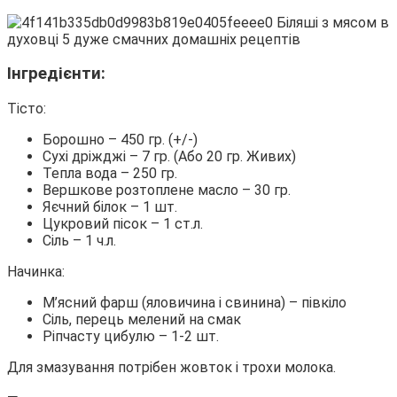
Інгредієнти:
Тісто:
Борошно – 450 гр. (+/-)
Сухі дріжджі – 7 гр. (Або 20 гр. Живих)
Тепла вода – 250 гр.
Вершкове розтоплене масло – 30 гр.
Яєчний білок – 1 шт.
Цукровий пісок – 1 ст.л.
Сіль – 1 ч.л.
Начинка:
М’ясний фарш (яловичина і свинина) – півкіло
Сіль, перець мелений на смак
Ріпчасту цибулю – 1-2 шт.
Для змазування потрібен жовток і трохи молока.