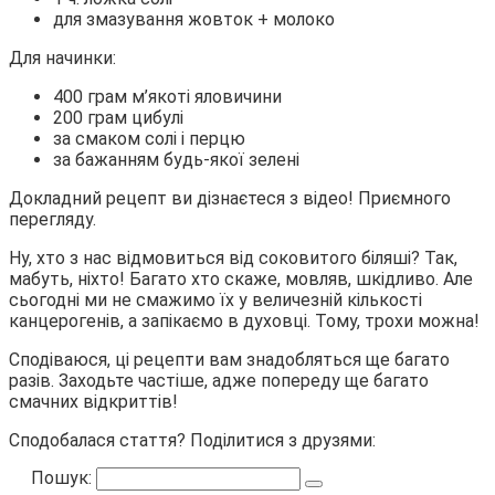
для змазування жовток + молоко
Для начинки:
400 грам м’якоті яловичини
200 грам цибулі
за смаком солі і перцю
за бажанням будь-якої зелені
Докладний рецепт ви дізнаєтеся з відео! Приємного
перегляду.
Ну, хто з нас відмовиться від соковитого біляші? Так,
мабуть, ніхто! Багато хто скаже, мовляв, шкідливо. Але
сьогодні ми не смажимо їх у величезній кількості
канцерогенів, а запікаємо в духовці. Тому, трохи можна!
Сподіваюся, ці рецепти вам знадобляться ще багато
разів. Заходьте частіше, адже попереду ще багато
смачних відкриттів!
Сподобалася стаття? Поділитися з друзями:
Пошук: