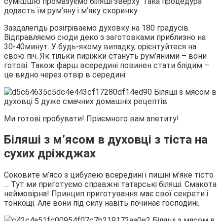
сумішшю промазуємо біляші зверху. Така процедура
додасть їм рум’яну і м’яку скоринку.
Заздалегідь розігріваємо духовку на 180 градусів.
Відправляємо сюди деко з заготовками приблизно на
30-40минут. У будь-якому випадку, орієнтуйтеся на
свою піч. Як тільки пиріжки стануть рум’яними – вони
готові. Також фарш всередині повинен стати блідим –
це видно через отвір в середині.
Ми готові пробувати! Приємного вам апетиту!
Біляші з м’ясом в духовці з тіста на
сухих дріжджах
Соковите м’ясо з цибулею всередині і пишні м’яке тісто
… Тут ми приготуємо справжні татарські біляші. Смакота
неймовірна! Принцип приготування має свої секрети і
тонкощі. Але вони під силу навіть починає господині.