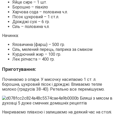
Яйце сире – 1 шт.
Борошно – півкіло
Харчова сода – половина ч.л.
Пісок цукровий – 1 ст.л.
Дріжджі сухі – 6 гр.
Сіль – половина ч.л.
Начинка:
Яловичина (фарш) – 500 гр.
Сіль, мелений перець, паприка за смаком
Курдючний жир – 100 гр.
Лек ріпчаста – 400 гр.
Приготування:
Починаємо з опари. У мисочку насипаємо 1 ст. л.
борошна, цукровий пісок і дріжджі. Вливаємо тепле
молоко (градусів 38-40). Ретельно все перемішуємо.
Накриваємо плівкою і залишаємо на деякий час на столі.