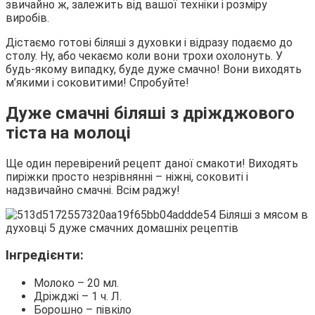
звичайно ж, залежить від вашої техніки і розміру
виробів.
Дістаємо готові біляші з духовки і відразу подаємо до
столу. Ну, або чекаємо коли вони трохи охолонуть. У
будь-якому випадку, буде дуже смачно! Вони виходять
м’якими і соковитими! Спробуйте!
Дуже смачні біляші з дріжджового
тіста на молоці
Ще один перевірений рецепт даної смакоти! Виходять
пиріжки просто незрівнянні – ніжні, соковиті і
надзвичайно смачні. Всім раджу!
Інгредієнти:
Молоко – 20 мл.
Дріжджі – 1 ч. Л.
Борошно – півкіло