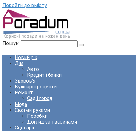
Перейти до вмісту
Пошук:
Новий рік
Дім
Авто
Кредит і банки
Здоров’я
Кулінарні рецепти
Ремонт
Сад і город
Мода
Своїми руками
Поробки
Догляд за тваринами
Сценарії