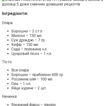
Інгредієнти:
Опара:
Борошно – 2 ст.л.
Молоко – 150 мл.
Сухі дріжджі – 7 гр.
Кефір – 150 мл.
Сода – половина ч.л.
Цукровий пісок – 1 ч.л.
Тісто:
Вся опара
Борошно – приблизно 600 гр.
Рослинна олія – ​​100 мл.
Сіль – 1 ч.л.
Яйце куряче – 2 шт.
Начинка:
Яловичий фарш – півкіло