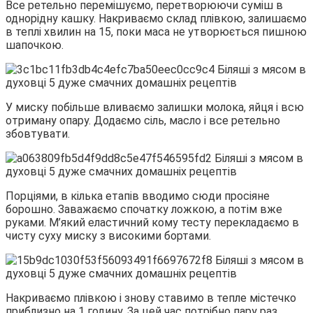
Все ретельно перемішуємо, перетворюючи суміш в
однорідну кашку. Накриваємо склад плівкою, залишаємо
в теплі хвилин на 15, поки маса не утворюється пишною
шапочкою.
У миску побільше вливаємо залишки молока, яйця і всю
отриману опару. Додаємо сіль, масло і все ретельно
збовтувати.
Порціями, в кілька етапів вводимо сюди просіяне
борошно. Заважаємо спочатку ложкою, а потім вже
руками. М’який еластичний кому тесту перекладаємо в
чисту суху миску з високими бортами.
Накриваємо плівкою і знову ставимо в тепле містечко
приблизно на 1 годину. За цей час потрібно пару раз