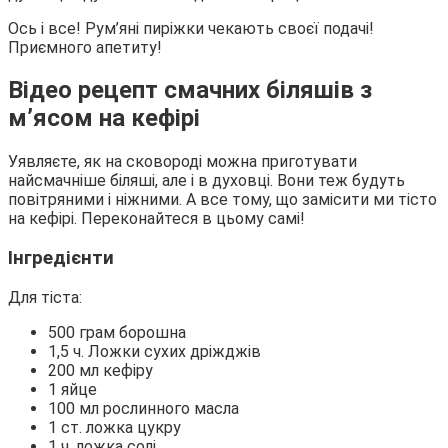
Ось і все! Рум’яні пиріжки чекають своєї подачі!
Приємного апетиту!
Відео рецепт смачних біляшів з
м’ясом на кефірі
Уявляєте, як на сковороді можна приготувати
найсмачніше біляші, але і в духовці. Вони теж будуть
повітряними і ніжними. А все тому, що замісити ми тісто
на кефірі. Переконайтеся в цьому самі!
Інгредієнти
Для тіста:
500 грам борошна
1,5 ч. Ложки сухих дріжджів
200 мл кефіру
1 яйце
100 мл рослинного масла
1 ст. ложка цукру
1 ч. ложка солі