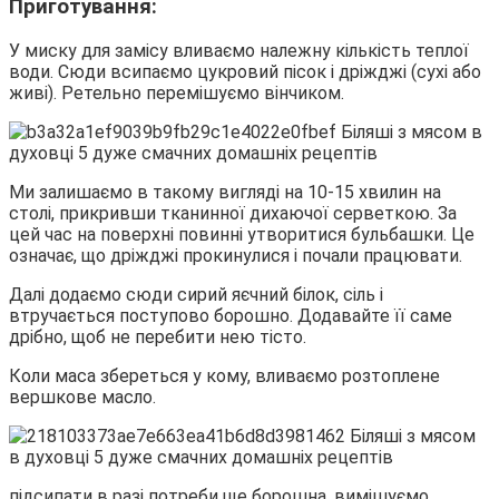
Приготування:
У миску для замісу вливаємо належну кількість теплої
води. Сюди всипаємо цукровий пісок і дріжджі (сухі або
живі). Ретельно перемішуємо вінчиком.
Ми залишаємо в такому вигляді на 10-15 хвилин на
столі, прикривши тканинної дихаючої серветкою. За
цей час на поверхні повинні утворитися бульбашки. Це
означає, що дріжджі прокинулися і почали працювати.
Далі додаємо сюди сирий яєчний білок, сіль і
втручається поступово борошно. Додавайте її саме
дрібно, щоб не перебити нею тісто.
Коли маса збереться у кому, вливаємо розтоплене
вершкове масло.
підсипати в разі потреби ще борошна, вимішуємо