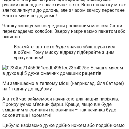
руками однорідне і пластичне тісто. Воно спочатку може
злегка липнути до долонь, але з часом замісу перестане.
Багато муки не додаємо!
Чашку змащуємо зсередини рослинним маслом. Сюди
перекладаємо колобок. Зверху накриваємо пакетом або
плівкою.
Врахуйте, що тісто буде значно збільшуватися
в об’ємі. Тому миску відразу підбирайте з цим
урахуванням!
Ми залишаємо в теплому місці (наприклад, біля батареї)
на 1 годину до підйому.
А в той час займемося начинкою для наших пиріжків.
Прокручуємо м’ясний фарш. Краще, якщо він буде
змішаним зі свинини і яловичини – так начинка буде
соковитіше і ароматні.
Цибулю нарізаємо дуже дрібно ножем або подрібнюємо