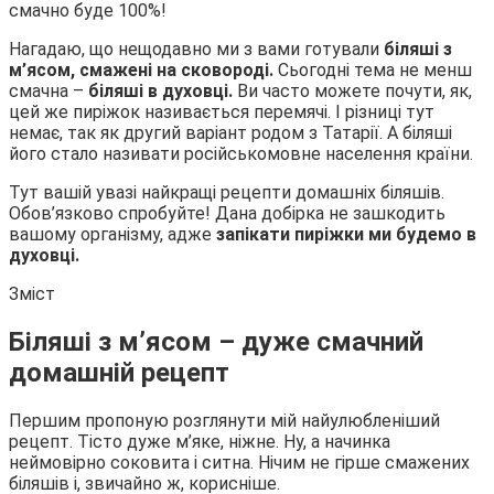
смачно буде 100%!
Нагадаю, що нещодавно ми з вами готували
біляші з
м’ясом, смажені на сковороді.
Сьогодні тема не менш
смачна –
біляші в духовці.
Ви часто можете почути, як,
цей же пиріжок називається перемячі. І різниці тут
немає, так як другий варіант родом з Татарії. А біляші
його стало називати російськомовне населення країни.
Тут вашій увазі найкращі рецепти домашніх біляшів.
Обов’язково спробуйте! Дана добірка не зашкодить
вашому організму, адже
запікати пиріжки ми будемо в
духовці.
Зміст
Біляші з м’ясом – дуже смачний
домашній рецепт
Першим пропоную розглянути мій найулюбленіший
рецепт. Тісто дуже м’яке, ніжне. Ну, а начинка
неймовірно соковита і ситна. Нічим не гірше смажених
біляшів і, звичайно ж, корисніше.