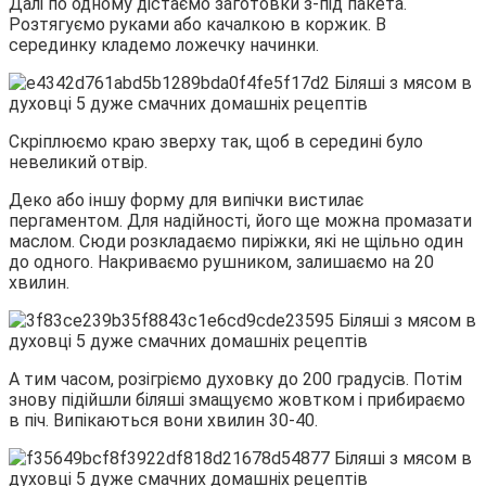
Далі по одному дістаємо заготовки з-під пакета.
Розтягуємо руками або качалкою в коржик. В
серединку кладемо ложечку начинки.
Скріплюємо краю зверху так, щоб в середині було
невеликий отвір.
Деко або іншу форму для випічки вистилає
пергаментом. Для надійності, його ще можна промазати
маслом. Сюди розкладаємо пиріжки, які не щільно один
до одного. Накриваємо рушником, залишаємо на 20
хвилин.
А тим часом, розігріємо духовку до 200 градусів. Потім
знову підійшли біляші змащуємо жовтком і прибираємо
в піч. Випікаються вони хвилин 30-40.