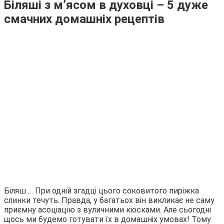
Біляші з м’ясом в духовці – 5 дуже
смачних домашніх рецептів
Біляш … При одній згадці цього соковитого пиріжка
слинки течуть. Правда, у багатьох він викликає не саму
приємну асоціацію з вуличними кіосками. Але сьогодні
щось ми будемо готувати їх в домашніх умовах! Тому