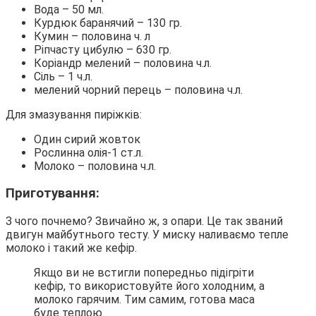
Вода – 50 мл.
Курдюк баранячий – 130 гр.
Кумин – половина ч. л
Ріпчасту цибулю – 630 гр.
Коріандр мелений – половина ч.л.
Сіль – 1 ч.л.
мелений чорний перець – половина ч.л.
Для змазування пиріжків:
Один сирий жовток
Рослинна олія-1 ст.л.
Молоко – половина ч.л.
Приготування:
З чого почнемо? Звичайно ж, з опари. Це так званий
двигун майбутнього тесту. У миску наливаємо тепле
молоко і такий же кефір.
Якщо ви не встигли попередньо підігріти
кефір, то використовуйте його холодним, а
молоко гарячим. Тим самим, готова маса
буде теплою.