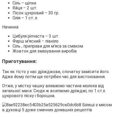
Сіль – щіпка
Яйця – 2 шт.
Пісок цукровий – 30 гр.
Олія – ​​1 ст. л.
Начинка:
Цибуля ріпчаста – 3 шт.
Фарш м’ясний – півкіло
Сіль , приправи для м’яса за смаком
Жовток для змазування виробів
Приготування:
Так як тісто у нас дріжджове, спочатку замісити його.
Адже йому потім ще потрібен час для вистоювання.
Отже, у містку чашку вливаємо частина молока від
загальної маси. Сюди ж всипаємо дріжджі, по 1 ст.л.
цукрового піску і борошна.