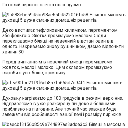
Готовий пиріжок злегка сплющуємо.
Деко вистилає тефлоновим килимком, пергаментом
або фольгою. Злегка промазуємо маслом. Сюди
перекладаємо біляші на невеликій відстані один від
одного. Накриваємо знову рушничком, даємо відпочити
хвилин 30.
Перед випіканням в невеликій мисці перемішуємо
жовток, масло і молоко. Цим складом промазуємо
вироби з усіх боків, крім низу.
Духовку нагріваємо до 180 градусів в режимі верх-низ.
Відправляємо в уже розжарену піч деко з беляшами
приблизно на півгодини. Але точний час завжди буде
залежати від особливості вашої печі і розміру пиріжків.