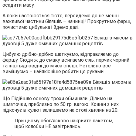
осадити масу.
А поки настоюється тісто, перейдемо до не менш
важливої ​​частини біляшів – начинці! Прокрутимо фарш,
почистимо цибулька і йдемо далі.
Цибулю дрібно-дрібно шаткуємо, відправляємо до
фаршу. Сюди ж до смаку всипаємо сіль, перчик чорний
та інші відповідні до м’яса спеції. Ретельно все
вимішуємо – найякісніше робити це руками.
Що Підійшло основу трохи обминали. Ділимо на
шматочки, приблизно по 50 гр. вагою. Кожен з них
підкочує в кулю і залишаємо на столі хвилин на 20.
При цьому обов’язково накрийте пакетом,
щоб колобки НЕ завітрились.