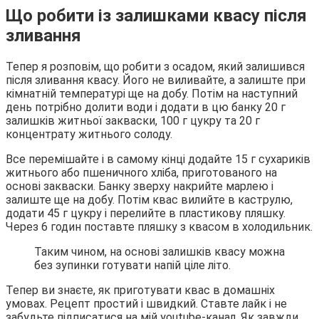
Що робити із залишками квасу після
зливання
Тепер я розповім, що робити з осадом, який залишився
після зливання квасу. Його не виливайте, а залиште при
кімнатній температурі ще на добу. Потім на наступний
день потрібно долити води і додати в цю банку 20 г
залишків житньої закваски, 100 г цукру та 20 г
концентрату житнього солоду.
Все перемішайте і в самому кінці додайте 15 г сухариків
житнього або пшеничного хліба, приготованого на
основі закваски. Банку зверху накрийте марлею і
залиште ще на добу. Потім квас вилийте в каструлю,
додати 45 г цукру і перелийте в пластикову пляшку.
Через 6 годин поставте пляшку з квасом в холодильник.
Таким чином, на основі залишків квасу можна
без зупинки готувати напій ціле літо.
Тепер ви знаєте, як приготувати квас в домашніх
умовах. Рецепт простий і швидкий. Ставте лайк і не
забудьте підписатися на мій youtube-канал. Як завжди