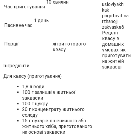
10 хвилин
Час приготування
1 день
Пасивне час
Порції
літри готового
квасу
Інгредієнти
Для квасу (приготування)
1,8 л води
100 г залишків житньої
закваски
100 г цукру
20 г концентрату житнього
солоду
15 г сухарів пшеничного або
житнього хліба, приготованого
на основі закваски