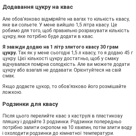
Додавання цукру на квас
Але обов’язково відміряйте на вагах то кількість квасу,
яке ви сольете. У мене вийшло 1,5 літра квасу. Це
робимо для того, щоб правильно розрахувати кількість
цукру, яке потрібно буде додати в квас.
Я завжди додаю на 1 літр злитого квасу 30 грам
цукру.
Так як у мене сьогодні 1,5 л квасу, то я додаю 45 г
цукру. Цієї кількості цукру достатньо, щоб у смаку
відчувалася помірна солодкість. Але ви можете додати
цукру або взагалі не додавати. Орієнтуйтеся на свій
смак.
Якщо додаєте цукор, то обов’язково його розмішайте
ложкою.
Родзинки для квасу
Після цього перелийте квас з каструлі в пластикову
пляшку і додайте 3 родзинки. Родзинки попередньо
потрібно залити окропом на 10 хвилин, потім злити воду
і охолодити родзинки до кімнатної температури.