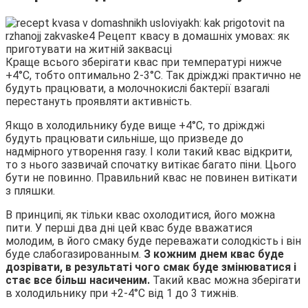
Краще всього зберігати квас при температурі нижче
+4°С, тобто оптимально 2-3°С. Так дріжджі практично не
будуть працювати, а молочнокислі бактерії взагалі
перестануть проявляти активність.
Якщо в холодильнику буде вище +4°С, то дріжджі
будуть працювати сильніше, що призведе до
надмірного утворення газу. І коли такий квас відкрити,
то з нього зазвичай спочатку витікає багато піни. Цього
бути не повинно. Правильний квас не повинен витікати
з пляшки.
В принципі, як тільки квас охолодитися, його можна
пити. У перші два дні цей квас буде вважатися
молодим, в його смаку буде переважати солодкість і він
буде слабогазированным.
З кожним днем квас буде
дозрівати, в результаті чого смак буде змінюватися і
стає все більш насиченим.
Такий квас можна зберігати
в холодильнику при +2-4°С від 1 до 3 тижнів.