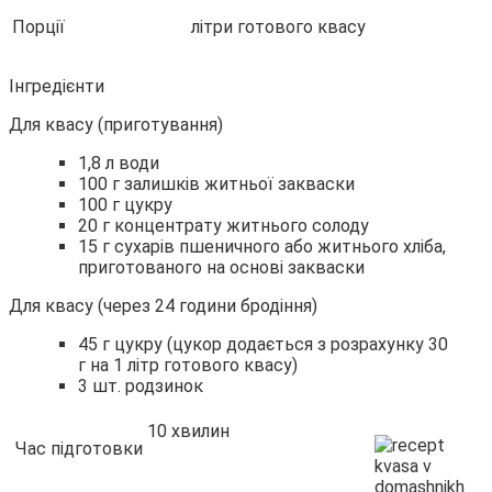
Порції
літри готового квасу
Інгредієнти
Для квасу (приготування)
1,8 л води
100 г залишків житньої закваски
100 г цукру
20 г концентрату житнього солоду
15 г сухарів пшеничного або житнього хліба,
приготованого на основі закваски
Для квасу (через 24 години бродіння)
45 г цукру (цукор додається з розрахунку 30
г на 1 літр готового квасу)
3 шт. родзинок
10 хвилин
Час підготовки