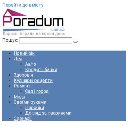
Перейти до вмісту
Пошук:
Новий рік
Дім
Авто
Кредит і банки
Здоров’я
Кулінарні рецепти
Ремонт
Сад і город
Мода
Своїми руками
Поробки
Догляд за тваринами
Сценарії