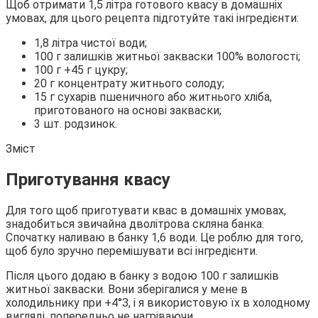
Щоб отримати 1,5 літра готового квасу в домашніх
умовах, для цього рецепта підготуйте такі інгредієнти:
1,8 літра чистої води;
100 г залишків житньої закваски 100% вологості;
100 г +45 г цукру;
20 г концентрату житнього солоду;
15 г сухарів пшеничного або житнього хліба,
приготованого на основі закваски;
3 шт. родзинок.
Зміст
Приготування квасу
Для того щоб приготувати квас в домашніх умовах,
знадобиться звичайна дволітрова скляна банка.
Спочатку наливаю в банку 1,6 води. Це роблю для того,
щоб було зручно перемішувати всі інгредієнти.
Після цього додаю в банку з водою 100 г залишків
житньої закваски. Вони зберігалися у мене в
холодильнику при +4°З, і я використовую їх в холодному
вигляді, попередньо не нагріваючи.