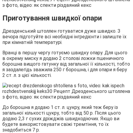
Приготування швидкої опари
Дрезденський штоллен готуватися дуже швидко. З
вечора підготуйте всі необхідні інгредієнти і залиште їх
при кімнатній температурі.
Вранці в першу чергу готуємо швидку опару. Для цього
в окрему миску я додаю 2 столові ложки пшеничного
борошна вищого гатунку від загальної її кількості, тобто
я заздалегідь зважила 250 г борошна, і для опари я беру
2 ст. л. з цієї кількості.
До борошна я додаю 1 ст. л. цукру, який теж беру із
загальної кількості цукру, тобто від 50 р. Після цього
додаю 2,3 г сухих дріжджів швидкодіючих. Якщо ви
будете використовувати свіжі тремтіння, то їх
знадобиться 7 р.