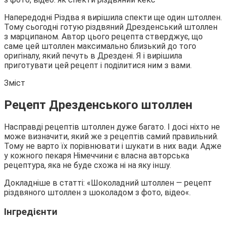
Напередодні Різдва я вирішила спекти ще один штоллен.
Тому сьогодні готую різдвяний Дрезденський штоллен
з марципаном. Автор цього рецепта стверджує, що
саме цей штоллен максимально близький до того
оригіналу, який печуть в Дрездені. Я і вирішила
приготувати цей рецепт і
поділитися ним з вами.
Зміст
Рецепт Дрезденського штоллен
Насправді рецептів штоллен дуже багато. І досі ніхто не
може визначити, який же з рецептів самий правильний.
Тому не варто їх порівнювати і шукати в них вади. Адже
у кожного пекаря Німеччини є власна авторська
рецептура, яка не буде схожа ні на яку іншу.
Докладніше в статті: «Шоколадний штоллен — рецепт
різдвяного штоллен з шоколадом з фото, відео«.
Інгредієнти