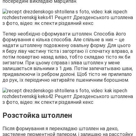
посередині викладаю марципан.
Тепер необхідно сформувати штоллен. Способів його
формування є кілька способів. Але спільне в них – це
надати штоллену подовжену овальну форму. Для цього
я беру ліву частину тіста і загортаю її спочатку вправо, а
потім повертаю назад вліво, тобто складаю тісто як би
зигзагом. При цьому справа і зліва штоллен у мене
залишається вільними з 1 див. Потім запечатываю шви,
придавлюючи їх ребром долоні. Щоб тісто не прилипало
до рук, їх періодично натирайте пшеничним борошном.
Розстойка штоллен
Після формування я перекладаю штоллен на деко,
застелене перментной папером, і залишаю на расстойку