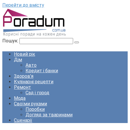
Перейти до вмісту
Пошук:
Новий рік
Дім
Авто
Кредит і банки
Здоров’я
Кулінарні рецепти
Ремонт
Сад і город
Мода
Своїми руками
Поробки
Догляд за тваринами
Сценарії