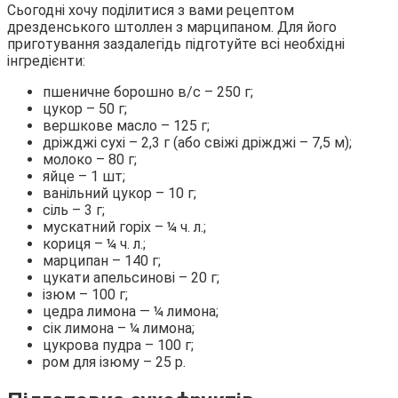
Сьогодні хочу поділитися з вами рецептом
дрезденського штоллен з марципаном. Для його
приготування заздалегідь підготуйте всі необхідні
інгредієнти:
пшеничне борошно в/с – 250 г;
цукор – 50 г;
вершкове масло – 125 г;
дріжджі сухі – 2,3 г (або свіжі дріжджі – 7,5 м);
молоко – 80 г;
яйце – 1 шт;
ванільний цукор – 10 г;
сіль – 3 г;
мускатний горіх – ¼ ч. л.;
кориця – ¼ ч. л.;
марципан – 140 г;
цукати апельсинові – 20 г;
ізюм – 100 г;
цедра лимона — ¼ лимона;
сік лимона – ¼ лимона;
цукрова пудра – 100 г;
ром для ізюму – 25 р.