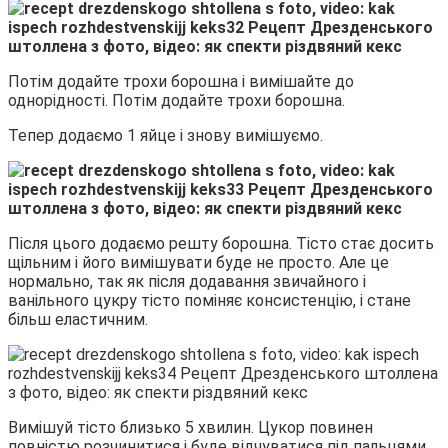
Потім додайте трохи борошна і вимішайте до
однорідності. Потім додайте трохи борошна.
Тепер додаємо 1 яйце і знову вимішуємо.
Після цього додаємо решту борошна. Тісто стає досить
щільним і його вимішувати буде не просто. Але це
нормально, так як після додавання звичайного і
ванільного цукру тісто поміняє консистенцію, і стане
більш еластичним.
Вимішуй тісто близько 5 хвилин. Цукор повинен
повністю розчинитися і буде відчуватися під пальцями.