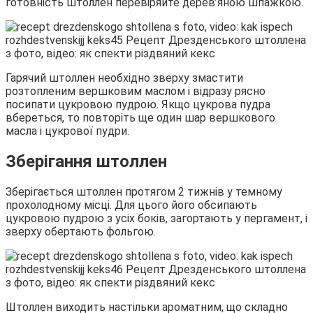
готовність штоллен перевіряйте дерев’яною шпажкою.
Гарячий штоллен необхідно зверху змастити
розтопленим вершковим маслом і відразу рясно
посипати цукровою пудрою. Якщо цукрова пудра
вбереться, то повторіть ще один шар вершкового
масла і цукрової пудри.
Зберігання штоллен
Зберігається штоллен протягом 2 тижнів у темному
прохолодному місці. Для цього його обсипають
цукровою пудрою з усіх боків, загортають у пергамент, і
зверху обертають фольгою.
Штоллен виходить настільки ароматним, що складно