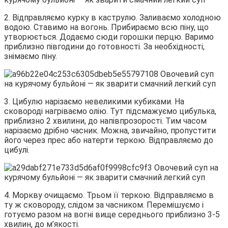
2. Відправляємо курку в каструлю. Заливаємо холодною
водою. Ставимо на вогонь. Прибираємо всю піну, що
утворюється. Додаємо сюди горошки перцю. Варимо
приблизно півгодини до готовності. За необхідності,
знімаємо піну.
3. Цибулю нарізаємо невеликими кубиками. На
сковороді нагріваємо олію. Тут підсмажуємо цибулька,
приблизно 2 хвилини, до напівпрозорості. Тим часом
нарізаємо дрібно часник. Можна, звичайно, пропустити
його через прес або натерти теркою. Відправляємо до
цибулі.
4. Моркву очищаємо. Трьом її теркою. Відправляємо в
ту ж сковороду, слідом за часником. Перемішуємо і
готуємо разом на вогні вище середнього приблизно 3-5
хвилин, до м’якості.