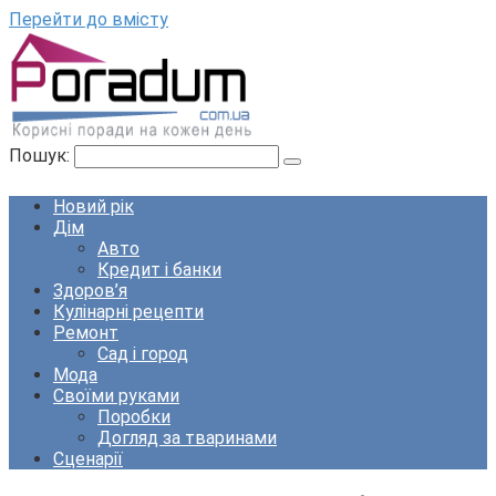
Перейти до вмісту
Пошук:
Новий рік
Дім
Авто
Кредит і банки
Здоров’я
Кулінарні рецепти
Ремонт
Сад і город
Мода
Своїми руками
Поробки
Догляд за тваринами
Сценарії