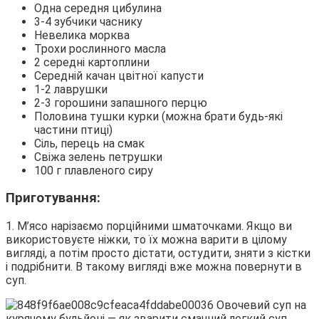
Одна середня цибулина
3-4 зубчики часнику
Невелика морква
Трохи рослинного масла
2 середні картоплини
Середній качан цвітної капусти
1-2 лаврушки
2-3 горошини запашного перцю
Половина тушки курки (можна брати будь-які
частини птиці)
Сіль, перець на смак
Свіжа зелень петрушки
100 г плавленого сиру
Приготування:
1. М’ясо нарізаємо порційними шматочками. Якщо ви
використовуєте ніжки, то їх можна варити в цілому
вигляді, а потім просто дістати, остудити, зняти з кістки
і подрібнити. В такому вигляді вже можна повернути в
суп.