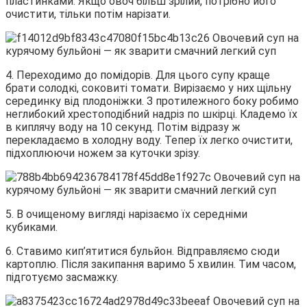
пластинками. Якщо овоч більш зрілий, потрібно його
очистити, тільки потім нарізати.
4. Переходимо до помідорів. Для цього супу краще
брати солодкі, соковиті томати. Вирізаємо у них щільну
серединку від плодоніжки. З протилежного боку робимо
неглибокий хрестоподібний надріз по шкірці. Кладемо їх
в киплячу воду на 10 секунд. Потім відразу ж
перекладаємо в холодну воду. Тепер їх легко очистити,
підхоплюючи ножем за куточки зрізу.
5. В очищеному вигляді нарізаємо їх середніми
кубиками.
6. Ставимо кип’ятитися бульйон. Відправляємо сюди
картоплю. Після закипання варимо 5 хвилин. Тим часом,
підготуємо засмажку.