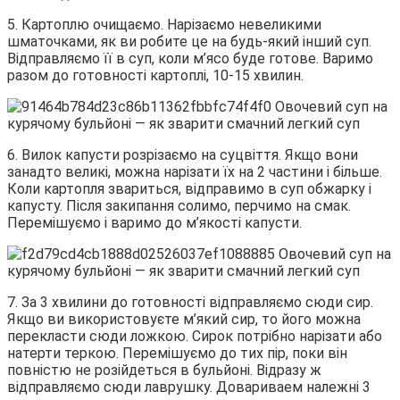
5. Картоплю очищаємо. Нарізаємо невеликими
шматочками, як ви робите це на будь-який інший суп.
Відправляємо її в суп, коли м’ясо буде готове. Варимо
разом до готовності картоплі, 10-15 хвилин.
6. Вилок капусти розрізаємо на суцвіття. Якщо вони
занадто великі, можна нарізати їх на 2 частини і більше.
Коли картопля звариться, відправимо в суп обжарку і
капусту. Після закипання солимо, перчимо на смак.
Перемішуємо і варимо до м’якості капусти.
7. За 3 хвилини до готовності відправляємо сюди сир.
Якщо ви використовуєте м’який сир, то його можна
перекласти сюди ложкою. Сирок потрібно нарізати або
натерти теркою. Перемішуємо до тих пір, поки він
повністю не розійдеться в бульйоні. Відразу ж
відправляємо сюди лаврушку. Довариваем належні 3