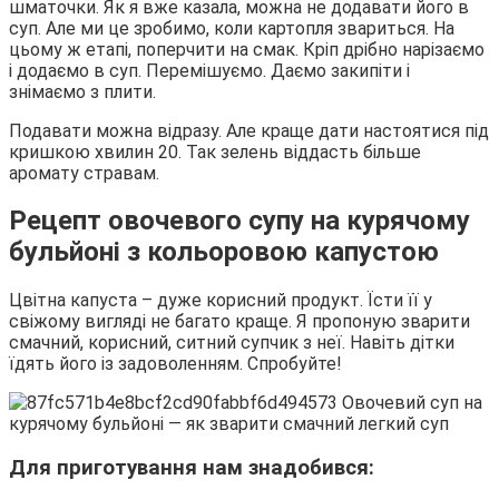
шматочки. Як я вже казала, можна не додавати його в
суп. Але ми це зробимо, коли картопля звариться. На
цьому ж етапі, поперчити на смак. Кріп дрібно нарізаємо
і додаємо в суп. Перемішуємо. Даємо закипіти і
знімаємо з плити.
Подавати можна відразу. Але краще дати настоятися під
кришкою хвилин 20. Так зелень віддасть більше
аромату стравам.
Рецепт овочевого супу на курячому
бульйоні з кольоровою капустою
Цвітна капуста – дуже корисний продукт. Їсти її у
свіжому вигляді не багато краще. Я пропоную зварити
смачний, корисний, ситний супчик з неї. Навіть дітки
їдять його із задоволенням. Спробуйте!
Для приготування нам знадобився: