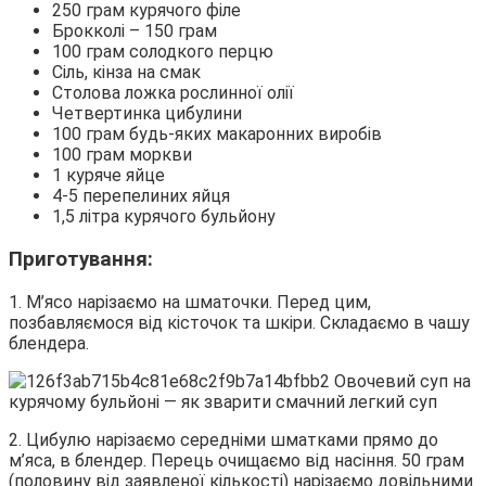
250 грам курячого філе
Брокколі – 150 грам
100 грам солодкого перцю
Сіль, кінза на смак
Столова ложка рослинної олії
Четвертинка цибулини
100 грам будь-яких макаронних виробів
100 грам моркви
1 куряче яйце
4-5 перепелиних яйця
1,5 літра курячого бульйону
Приготування:
1. М’ясо нарізаємо на шматочки. Перед цим,
позбавляємося від кісточок та шкіри. Складаємо в чашу
блендера.
2. Цибулю нарізаємо середніми шматками прямо до
м’яса, в блендер. Перець очищаємо від насіння. 50 грам
(половину від заявленої кількості) нарізаємо довільними