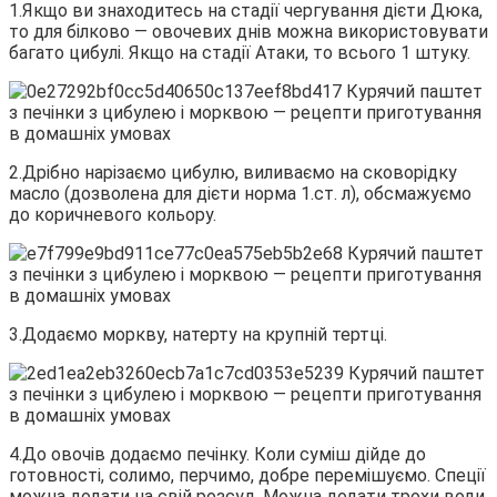
1.Якщо ви знаходитесь на стадії чергування дієти Дюка,
то для білково — овочевих днів можна використовувати
багато цибулі. Якщо на стадії Атаки, то всього 1 штуку.
2.Дрібно нарізаємо цибулю, виливаємо на сковорідку
масло (дозволена для дієти норма 1.ст. л), обсмажуємо
до коричневого кольору.
3.Додаємо моркву, натерту на крупній тертці.
4.До овочів додаємо печінку. Коли суміш дійде до
готовності, солимо, перчимо, добре перемішуємо. Спеції
можна додати на свій розсуд. Можна додати трохи води