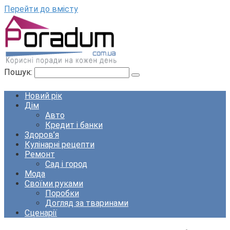
Перейти до вмісту
Пошук:
Новий рік
Дім
Авто
Кредит і банки
Здоров’я
Кулінарні рецепти
Ремонт
Сад і город
Мода
Своїми руками
Поробки
Догляд за тваринами
Сценарії