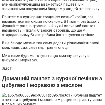
але найпопулярнішим вважається паштет. Він
залишається популярним блюдом у людей різного віку.
Паштет є в
кулінарних традиціях кожної країни, але
називається він скрізь по-різному. В Італії — pasticcio, у
Франції — pate, в грузинській кухні овочевий паштет
називають – пхали. Є версія істориків, що ще у
стародавньому Єгипті робили його з гусячої печінки.
В це блюдо можна так само додати: різноманітні овочі,
мед, яйця, сир, сметану, трави і спеції.
Ми з вами будемо готувати цю смачну закуску з
цибулею і морквою.
Зміст
Домашній паштет з курячої печінки з
цибулею і морквою з маслом