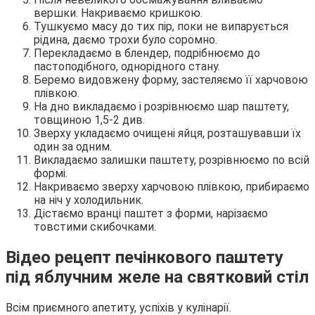
вершки. Накриваємо кришкою.
Тушкуємо масу до тих пір, поки не випарується
рідина, даємо трохи було соромно.
Перекладаємо в блендер, подрібнюємо до
пастоподібного, однорідного стану.
Беремо видовжену форму, застеляємо її харчовою
плівкою.
На дно викладаємо і розрівнюємо шар паштету,
товщиною 1,5-2 див.
Зверху укладаємо очищені яйця, розташувавши їх
один за одним.
Викладаємо залишки паштету, розрівнюємо по всій
формі.
Накриваємо зверху харчовою плівкою, прибираємо
на ніч у холодильник.
Дістаємо вранці паштет з форми, нарізаємо
товстими скибочками.
Відео рецепт печінкового паштету
під яблучним желе на святковий стіл
Всім приємного апетиту, успіхів у кулінарії.