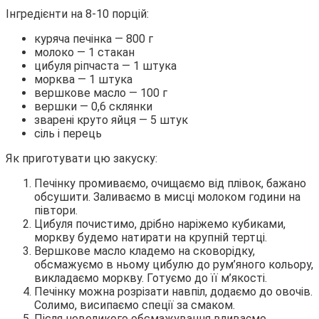
Інгредієнти на 8-10 порцій:
куряча печінка — 800 г
молоко — 1 стакан
цибуля ріпчаста — 1 штука
морква — 1 штука
вершкове масло — 100 г
вершки — 0,6 склянки
зварені круто яйця — 5 штук
сіль і перець
Як приготувати цю закуску:
Печінку промиваємо, очищаємо від плівок, бажано
обсушити. Заливаємо в мисці молоком години на
півтори.
Цибуля почистимо, дрібно наріжемо кубиками,
моркву будемо натирати на крупній тертці.
Вершкове масло кладемо на сковорідку,
обсмажуємо в ньому цибулю до рум’яного кольору,
викладаємо моркву. Готуємо до її м’якості.
Печінку можна розрізати навпіл, додаємо до овочів.
Солимо, висипаємо спеції за смаком.
Після невеликого обсмажування вливаємо