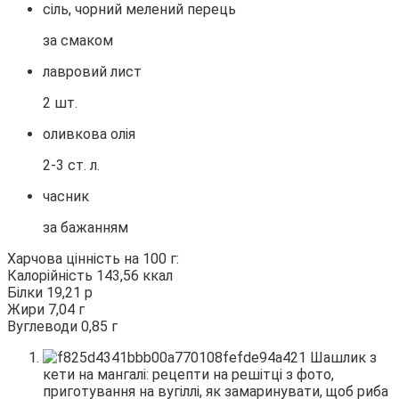
сіль, чорний мелений перець
за смаком
лавровий лист
2 шт.
оливкова олія
2-3 ст. л.
часник
за бажанням
Харчова цінність на 100 г:
Калорійність 143,56 ккал
Білки 19,21 р
Жири 7,04 г
Вуглеводи 0,85 г