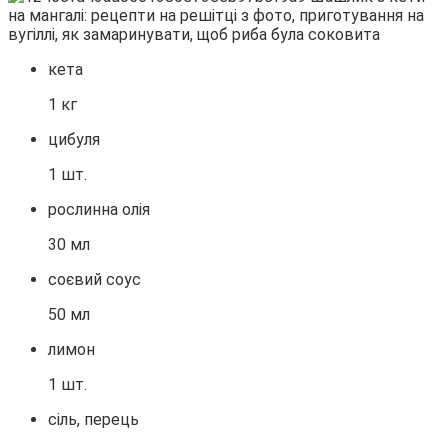
кета
1 кг
цибуля
1 шт.
рослинна олія
30 мл
соєвий соус
50 мл
лимон
1 шт.
сіль, перець