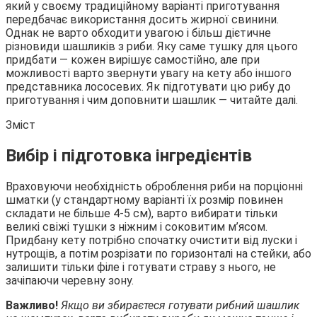
який у своєму традиційному варіанті приготування
передбачає використання досить жирної свинини.
Однак не варто обходити увагою і більш дієтичне
різновиди шашликів з риби. Яку саме тушку для цього
придбати — кожен вирішує
самостійно, але при
можливості варто звернути увагу на кету або іншого
представника лососевих. Як підготувати цю рибу до
приготування і чим доповнити шашлик — читайте далі.
Зміст
Вибір і підготовка інгредієнтів
Враховуючи необхідність оброблення риби на порціонні
шматки (у стандартному варіанті їх розмір повинен
складати не більше 4-5 см), варто вибирати тільки
великі свіжі тушки з ніжним і соковитим м’ясом.
Придбану кету потрібно спочатку очистити від луски і
нутрощів, а потім розрізати по горизонталі на стейки, або
залишити тільки філе і готувати страву з нього, не
зачіпаючи черевну зону.
Важливо!
Якщо ви збираєтеся готувати рибний шашлик