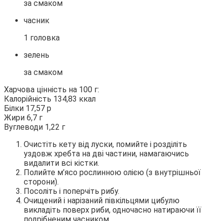
за смаком
часник
1 головка
зелень
за смаком
Харчова цінність на 100 г:
Калорійність 134,83 ккал
Білки 17,57 р
Жири 6,7 г
Вуглеводи 1,22 г
Очистіть кету від луски, помийте і розділіть
уздовж хребта на дві частини, намагаючись
видалити всі кістки.
Полийте м’ясо рослинною олією (з внутрішньої
сторони).
Посоліть і поперчіть рибу.
Очищений і нарізаний півкільцями цибулю
викладіть поверх риби, одночасно натираючи її
подрібненим часником.