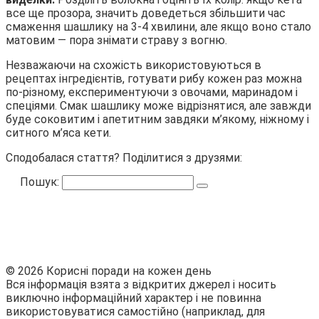
все ще прозора, значить доведеться збільшити час
смаження шашлику на 3-4 хвилини, але якщо воно стало
матовим — пора знімати страву з вогню.
Незважаючи на схожість використовуються в
рецептах інгредієнтів, готувати рибу кожен раз можна
по-різному, експериментуючи з овочами, маринадом і
спеціями. Смак шашлику може відрізнятися, але завжди
буде соковитим і апетитним завдяки м’якому, ніжному і
ситного м’яса кети.
Сподобалася стаття? Поділитися з друзями:
Пошук:
© 2026 Корисні поради на кожен день
Вся інформація взята з відкритих джерел і носить
виключно інформаційний характер і не повинна
використовуватися самостійно (наприклад, для