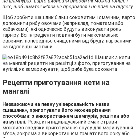
на шампурах, варто вибирати вироби як можна тонше і
вже, щоб шматок м’яса не прорвався і не впав на підлогу.
Щоб зробити шашлик більш соковитим і смачним, варто
доповнити рибу овочами (наприклад, томатами або
кабачками), які одночасно будуть виконувати роль
гарніру. Всі інгредієнти повинні бути максимально
свіжими, попередньо очищеними від бруду, нарізаними
на відповідні частини.
Рецепти приготування кети на
мангалі
Незважаючи на певну універсальність назви
«шашлик», приготувати його можна різними
способами: з використанням шампурів, решітки або
на вугіллі.
Розкрити індивідуальний смак страви
можливо завдяки приготування соусу для маринування
м’яса, зокрема з використанням гранатового соку або