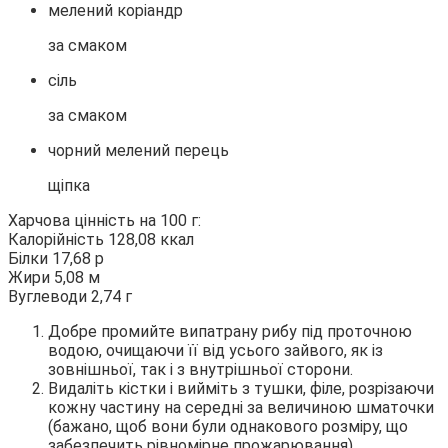
мелений коріандр
за смаком
сіль
за смаком
чорний мелений перець
щіпка
Харчова цінність на 100 г:
Калорійність 128,08 ккал
Білки 17,68 р
Жири 5,08 м
Вуглеводи 2,74 г
Добре промийте випатрану рибу під проточною
водою, очищаючи її від усього зайвого, як із
зовнішньої, так і з внутрішньої сторони.
Видаліть кістки і вийміть з тушки, філе, розрізаючи
кожну частину на середні за величиною шматочки
(бажано, щоб вони були однакового розміру, що
забезпечить рівномірне прожарювання).