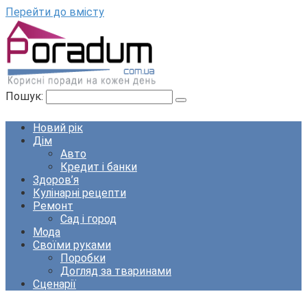
Перейти до вмісту
Пошук:
Новий рік
Дім
Авто
Кредит і банки
Здоров’я
Кулінарні рецепти
Ремонт
Сад і город
Мода
Своїми руками
Поробки
Догляд за тваринами
Сценарії