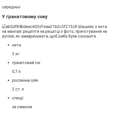
середньо
У гранатовому соку
кета
3 кг
гранатовий сік
0,7 л
рослинна олія
2 ст. л.
спеції
за смаком