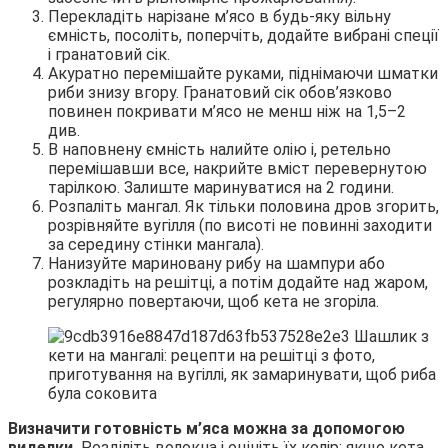
Перекладіть нарізане м’ясо в будь-яку вільну
ємність, посоліть, поперчіть, додайте вибрані спеції
і гранатовий сік.
Акуратно перемішайте руками, піднімаючи шматки
риби знизу вгору. Гранатовий сік обов’язково
повинен покривати м’ясо не менш ніж на 1,5–2
див.
В наповнену ємність налийте олію і, ретельно
перемішавши все, накрийте вміст перевернутою
тарілкою. Залиште маринуватися на 2 години.
Розпаліть мангал. Як тільки половина дров згорить,
розрівняйте вугілля (по висоті не повинні заходити
за середину стінки мангала).
Нанизуйте мариновану рибу на шампури або
розкладіть на решітці, а потім додайте над жаром,
регулярно повертаючи, щоб кета не згоріла.
Визначити готовність м’яса можна за допомогою
виделки.
Розділіть волокна і оцініть їх колір: якщо кета