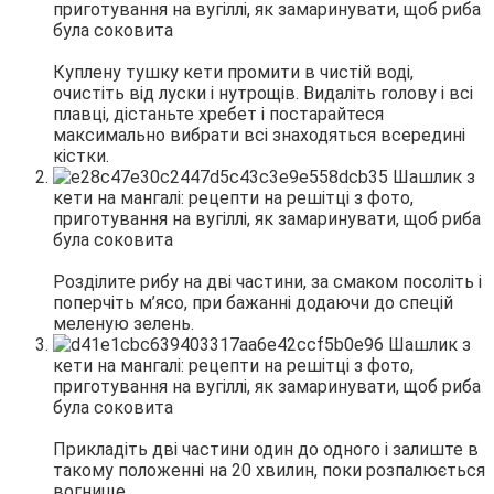
Куплену тушку кети промити в чистій воді,
очистіть від луски і нутрощів. Видаліть голову і всі
плавці, дістаньте хребет і постарайтеся
максимально вибрати всі знаходяться всередині
кістки.
Розділите рибу на дві частини, за смаком посоліть і
поперчіть м’ясо, при бажанні додаючи до спецій
меленую зелень.
Прикладіть дві частини один до одного і залиште в
такому положенні на 20 хвилин, поки розпалюється
вогнище.