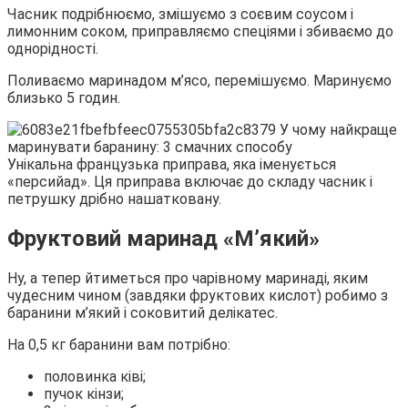
Часник подрібнюємо, змішуємо з соєвим соусом і
лимонним соком, приправляємо спеціями і збиваємо до
однорідності.
Поливаємо маринадом м’ясо, перемішуємо. Маринуємо
близько 5 годин.
Унікальна французька приправа, яка іменується
«персийад». Ця приправа включає до складу часник і
петрушку дрібно нашатковану.
Фруктовий маринад «М’який»
Ну, а тепер йтиметься про чарівному маринаді, яким
чудесним чином (завдяки фруктових кислот) робимо з
баранини м’який і соковитий делікатес.
На 0,5 кг баранини вам потрібно:
половинка ківі;
пучок кінзи;