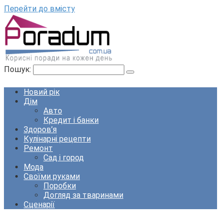
Перейти до вмісту
Пошук:
Новий рік
Дім
Авто
Кредит і банки
Здоров’я
Кулінарні рецепти
Ремонт
Сад і город
Мода
Своїми руками
Поробки
Догляд за тваринами
Сценарії