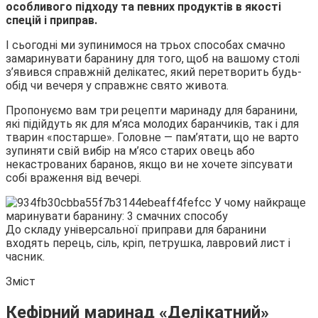
особливого підходу та певних продуктів в якості
спецій і приправ.
І сьогодні
ми зупинимося на трьох способах смачно
замаринувати баранину для того, щоб на вашому столі
з’явився справжній делікатес, який перетворить будь-
обід чи вечеря у справжнє свято живота.
Пропонуємо вам три рецепти маринаду для баранини,
які підійдуть як для м’яса молодих баранчиків, так і для
тварин «постарше». Головне — пам’ятати, що не варто
зупиняти свій вибір на м’ясо старих овець або
некастрованих баранов, якщо ви не хочете зіпсувати
собі враження від вечері.
До складу універсальної приправи для баранини
входять перець, сіль, кріп, петрушка, лавровий лист і
часник.
Зміст
Кефірний маринад «Делікатний»