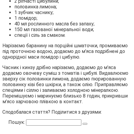
2 ріпчасті цибулини;
половинка лимона;
1 зубчик часнику;
1 помідор;
40 мл рослинного масла без запаху;
150 мл газованої мінеральної води;
спеції і сіль за смаком.
Нарізаємо баранину на порційні шматочки, промиваємо
під проточною водою, додаємо до м’яса подрібнені до
однорідної маси помідор і цибулю.
Часник і кинзу дрібно нарізаємо, додаємо до м’яса
додаємо овочеву суміш з томатів і цибулі. Видавлюємо
зверху сік половинки лимона, додаємо пюрированную
половинку ківі без шкірки, а також олію. Приправляємо
спеціями і сіллю і заливаємо холодною мінералкою.
Перемішуємо і маринуємо близько 8 годин, прикривши
м’ясо харчовою плівкою в контакт.
Сподобалася стаття? Поділитися з друзями:
Пошук: