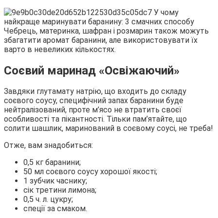
Чебрець, материнка, шафран і розмарин також можуть
збагатити аромат баранини, але використовувати їх
варто в невеликих кількостях.
Соєвий маринад «Освіжаючий»
Завдяки глутамату натрію, що входить до складу
соєвого соусу, специфічний запах баранини буде
нейтралізований, проте м’ясо не втратить своєї
особливості та пікантності. Тільки пам’ятайте, що
солити шашлик, маринований в соєвому соусі, не треба!
Отже, вам знадобиться:
0,5 кг баранини;
50 мл соєвого соусу хорошої якості;
1 зубчик часнику;
сік третини лимона;
0,5 ч. л. цукру;
спеції за смаком.