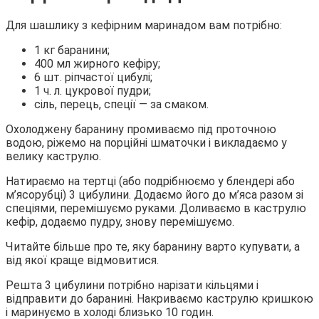
Для шашлику з кефірним маринадом вам потрібно:
1 кг баранини;
400 мл жирного кефіру;
6 шт. ріпчастої цибулі;
1 ч. л. цукрової пудри;
сіль, перець, спеції — за смаком.
Охолоджену баранину промиваємо під проточною
водою, ріжемо на порційні шматочки і викладаємо у
велику каструлю.
Натираємо на тертці (або подрібнюємо у блендері або
м’ясорубці) 3 цибулини. Додаємо його до м’яса разом зі
спеціями, перемішуємо руками. Доливаємо в каструлю
кефір, додаємо пудру, знову перемішуємо.
Читайте більше про те, яку баранину варто купувати, а
від якої краще відмовитися.
Решта 3 цибулини потрібно нарізати кільцями і
відправити до баранині. Накриваємо каструлю кришкою
і маринуємо в холоді близько 10 годин.