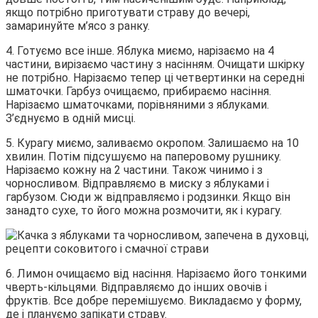
якщо потрібно приготувати страву до вечері,
замаринуйте м’ясо з ранку.
4. Готуємо все інше. Яблука миємо, нарізаємо на 4
частини, вирізаємо частину з насінням. Очищати шкірку
не потрібно. Нарізаємо тепер ці четвертинки на середні
шматочки. Гарбуз очищаємо, прибираємо насіння.
Нарізаємо шматочками, порівняними з яблуками.
З’єднуємо в одній мисці.
5. Курагу миємо, заливаємо окропом. Залишаємо на 10
хвилин. Потім підсушуємо на паперовому рушнику.
Нарізаємо кожну на 2 частини. Також чинимо і з
чорносливом. Відправляємо в миску з яблуками і
гарбузом. Сюди ж відправляємо і родзинки. Якщо він
занадто сухе, то його можна розмочити, як і курагу.
6. Лимон очищаємо від насіння. Нарізаємо його тонкими
чверть-кільцями. Відправляємо до інших овочів і
фруктів. Все добре перемішуємо. Викладаємо у форму,
де і плануємо запікати страву.