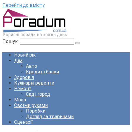
Перейти до вмісту
Пошук:
Новий рік
Дім
Авто
Кредит і банки
Здоров’я
Кулінарні рецепти
Ремонт
Сад і город
Мода
Своїми руками
Поробки
Догляд за тваринами
Сценарії