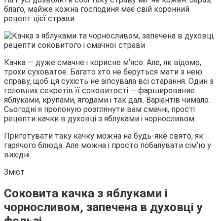
благо, майже кожна господиня має свій коронний
рецепт цієї страви.
Качка — дуже смачне і корисне м’ясо. Але, як
відомо,
трохи суховатое. Багато хто не беруться мати з нею
справу, щоб ця сухість не зіпсувала всі старання. Один з
головних секретів її соковитості — фарширование
яблуками, крупами, ягодами і так далі. Варіантів чимало.
Сьогодні я пропоную розглянути вам смачні, прості
рецепти качки в духовці з яблуками і чорносливом.
Приготувати таку качку можна на будь-яке свято, як
гарячого блюда. Але можна і просто побалувати сім’ю у
вихідні.
Зміст
Соковита качка з яблуками і
чорносливом, запечена в духовці у
фользі