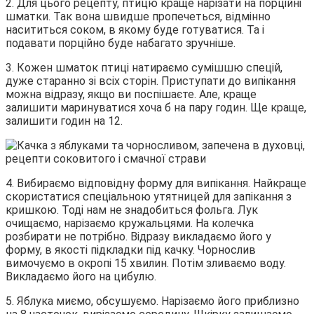
2. Для цього рецепту, птицю краще нарізати на порційні
шматки. Так вона швидше пропечеться, відмінно
насититься соком, в якому буде готуватися. Та і
подавати порційно буде набагато зручніше.
3. Кожен шматок птиці натираємо сумішшю спецій,
дуже старанно зі всіх сторін. Приступати до випікання
можна відразу, якщо ви поспішаєте. Але, краще
залишити маринуватися хоча б на пару годин. Ще краще,
залишити годин на 12.
4. Вибираємо відповідну форму для випікання. Найкраще
скористатися спеціальною утятницей для запікання з
кришкою. Тоді нам не знадобиться фольга. Лук
очищаємо, нарізаємо кружальцями. На колечка
розбирати не потрібно. Відразу викладаємо його у
форму, в якості підкладки під качку. Чорнослив
вимочуємо в окропі 15 хвилин. Потім зливаємо воду.
Викладаємо його на цибулю.
5. Яблука миємо, обсушуємо. Нарізаємо його приблизно