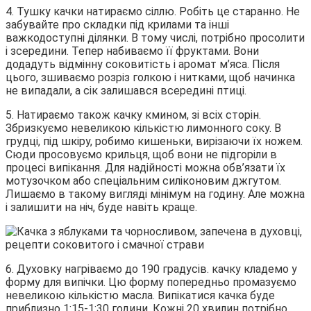
4. Тушку качки натираємо сіллю. Робіть це старанно. Не
забувайте про складки під крилами та інші
важкодоступні ділянки. В тому числі, потрібно просолити
і зсередини. Тепер набиваємо її фруктами. Вони
додадуть відмінну соковитість і аромат м’яса. Після
цього, зшиваємо розріз голкою і нитками, щоб начинка
не випадали, а сік залишався всередині птиці.
5. Натираємо також качку кмином, зі всіх сторін.
Збризкуємо невеликою кількістю лимонного соку. В
грудці, під шкіру, робимо кишеньки, вирізаючи їх ножем.
Сюди просовуємо крильця, щоб вони не підгоріли в
процесі випікання. Для надійності можна обв’язати їх
мотузочком або спеціальним силіконовим джгутом.
Лишаємо в такому вигляді мінімум на годину. Але можна
і залишити на ніч, буде навіть краще.
6. Духовку нагріваємо до 190 градусів. качку кладемо у
форму для випічки. Цю форму попередньо промазуємо
невеликою кількістю масла. Випікатися качка буде
приблизно 1:15-1:30 години. Кожні 20 хвилин потрібно