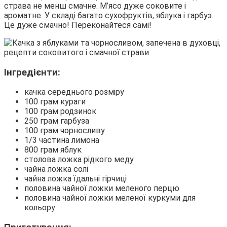
страва не менш смачне. М’ясо дуже соковите і
ароматне. У складі багато сухофруктів, яблука і гарбуз.
Це дуже смачно! Переконайтеся самі!
Інгредієнти:
качка середнього розміру
100 грам кураги
100 грам родзинок
250 грам гарбуза
100 грам чорносливу
1/3 частина лимона
800 грам яблук
столова ложка рідкого меду
чайна ложка солі
чайна ложка їдальні гірчиці
половина чайної ложки меленого перцю
половина чайної ложки меленої куркуми для
кольору