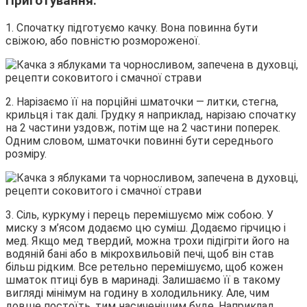
Приготування:
1. Спочатку підготуємо качку. Вона повинна бути
свіжою, або повністю розмороженої.
2. Нарізаємо її на порційні шматочки — литки, стегна,
крильця і так далі. Грудку я наприклад, нарізаю спочатку
на 2 частини уздовж, потім ще на 2 частини поперек.
Одним словом, шматочки повинні бути середнього
розміру.
3. Сіль, куркуму і перець перемішуємо між собою. У
миску з м’ясом додаємо цю суміш. Додаємо гірчицю і
мед. Якщо мед твердий, можна трохи підігріти його на
водяній бані або в мікрохвильовій печі, щоб він став
більш рідким. Все ретельно перемішуємо, щоб кожен
шматок птиці був в маринаді. Залишаємо її в такому
вигляді мінімум на годину в холодильнику. Але, чим
довше постоїть, тим насиченішим буде. Наприклад,