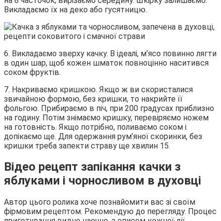
на 8 часточок, вирізаємо середину. Шкірку залишаємо.
Викладаємо їх на деко або гусятницю.
6. Викладаємо зверху качку. В ідеалі, м’ясо повинно лягти
в один шар, щоб кожен шматок повноцінно наситився
соком фруктів.
7. Накриваємо кришкою. Якщо ж ви скористалися
звичайною формою, без кришки, то накрийте її
фольгою. Прибираємо в піч, при 200 градусах приблизно
на годину. Потім знімаємо кришку, перевіряємо ножем
на готовність. Якщо потрібно, поливаємо соком і
допікаємо ще. Для одержання рум’яної скоринки, без
кришки треба запекти страву ще хвилин 15.
Відео рецепт запікання качки з
яблуками і чорносливом в духовці
Автор цього ролика хоче познайомити вас зі своїм
фірмовим рецептом. Рекомендую до перегляду. Процес
приготування видно наочно, з описом кожної дії.