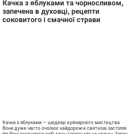
Качка з яблуками та чорносливом,
запечена в духовці, рецепти
соковитого і смачної страви
Качка з яблуками — шедевр кулінарного мистецтва.
Вона дуже часто очолює найдорожчі святкові застілля.
На Русі дозволити собі таку страву міг не кожен. Зараз,