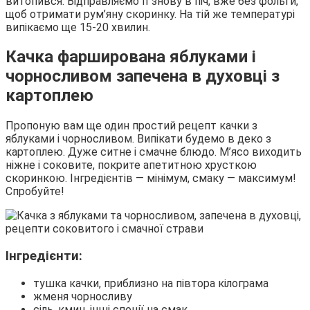
витопився. Відправляємо її знову в піч, вже без фольги,
щоб отримати рум’яну скоринку. На тій же температурі
випікаємо ще 15-20 хвилин.
Качка фарширована яблуками і
чорносливом запечена в духовці з
картоплею
Пропоную вам ще один простий рецепт качки з
яблуками і чорносливом. Випікати будемо в деко з
картоплею. Дуже ситне і смачне блюдо. М’ясо виходить
ніжне і соковите, покрите апетитною хрусткою
скоринкою. Інгредієнтів — мінімум, смаку — максимум!
Спробуйте!
Інгредієнти:
тушка качки, приблизно на півтора кілограма
жменя чорносливу
сіль, кмин, інші спеції на смак