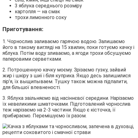
3 яблука середнього розміру
картопля — на смак
трохи лимонного соку
Приготування:
1. Чорнослив заливаємо гарячою водою. Залишаємо
його в такому вигляді на 15 хвилин, поки готуємо качку і
яблука. Потім воду зливаємо, а ягоди трохи обсушуємо
паперовими серветками.
2. Потрошенную качку моєму. Зрізаємо гузку, зайвий
жир і шкіру з шиї і біля куприка. Якщо десь залишилися
пір’я, їх выщипываем. Тушку також можна підпалити,
для більшої впевненості.
3. Яблука звільняємо від насіннєвої середини. Нарізаємо
їх невеликими шматочками. Підготовлений чорнослив
теж нарізаємо на 2-3 частини. Якщо є кісточка, її
прибираємо. Перемішуємо їх разом.