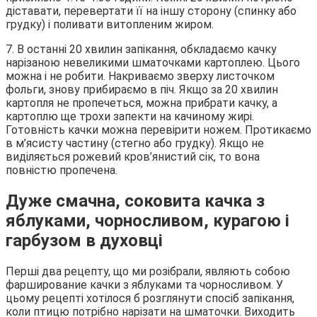
діставати, перевертати її на іншу сторону (спинку або
грудку) і поливати витопленим жиром.
7. В останні 20 хвилин запікання, обкладаємо качку
нарізаною невеликими шматочками картоплею. Цього
можна і не робити. Накриваємо зверху листочком
фольги, знову прибираємо в піч. Якщо за 20 хвилин
картопля не пропечеться, можна прибрати качку, а
картоплю ще трохи запекти на качиному жирі.
Готовність качки можна перевірити ножем. Протикаємо
в м’ясисту частину (стегно або грудку). Якщо не
виділяється рожевий кров’янистий сік, то вона
повністю пропечена.
Дуже смачна, соковита качка з
яблуками, чорносливом, курагою і
гарбузом в духовці
Перші два рецепту, що ми розібрали, являють собою
фарширование качки з яблуками та чорносливом. У
цьому рецепті хотілося б розглянути спосіб запікання,
коли птицю потрібно нарізати на шматочки. Виходить