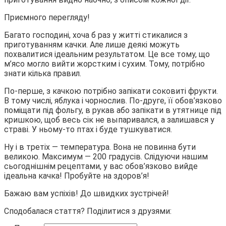
Приємного перегляду!
Багато господині, хоча б раз у житті стикалися з
приготуванням качки. Але лише деякі можуть
похвалитися ідеальним результатом. Це все тому, що
м’ясо могло вийти жорстким і сухим. Тому, потрібно
знати кілька правил.
По-перше, з качкою потрібно запікати соковиті фрукти.
В тому числі, яблука і чорнослив. По-друге, її обов’язково
поміщати під фольгу, в рукав або запікати в утятнице під
кришкою, щоб весь сік не выпаривался, а залишався у
страві. У ньому-то птах і буде тушкуватися.
Ну і в третіх — температура. Вона не повинна бути
великою. Максимум — 200 градусів. Слідуючи нашим
сьогоднішнім рецептами, у вас обов’язково вийде
ідеальна качка! Пробуйте на здоров’я!
Бажаю вам успіхів! До швидких зустрічей!
Сподобалася стаття? Поділитися з друзями: