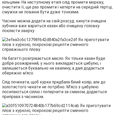
кільцями. На наступному етапі слід промити моркву,
очистити її, ще раз промити і натерти на середній тертці,
смужки не повинні бути дуже тонкими.
Часник можна додати на свій розсуд: кинути очищені
зубчики вже вариться казан або очищену головку
покласти зверху.
На багатті розігрівається масло. Як тільки казан буде
добре розжарений, у нього викладається цибулю, і
залишається буквально на хвилину, а далі додається
обережно м’ясо.
Слід почекати, щоб курка придбала білий колір, але до
золотистого чекати не потрібно. М’ясо з цибулею
посипаються сіллю і поперчити за смаком, додається
приправа з часником.