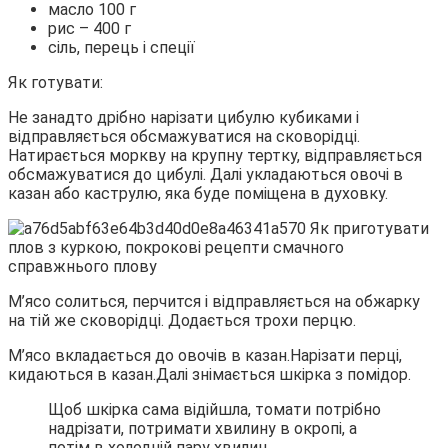
масло 100 г
рис – 400 г
сіль, перець і спеції
Як готувати:
Не занадто дрібно нарізати цибулю кубиками і
відправляється обсмажуватися на сковорідці.
Натирається моркву на крупну тертку, відправляється
обсмажуватися до цибулі. Далі укладаються овочі в
казан або каструлю, яка буде поміщена в духовку.
М’ясо солиться, перчится і відправляється на обжарку
на тій же сковорідці. Додається трохи перцю.
М’ясо вкладається до овочів в казан.Нарізати перці,
кидаються в казан.Далі знімається шкірка з помідор.
Щоб шкірка сама відійшла, томати потрібно
надрізати, потримати хвилину в окропі, а
потім в холодній пару хвилин