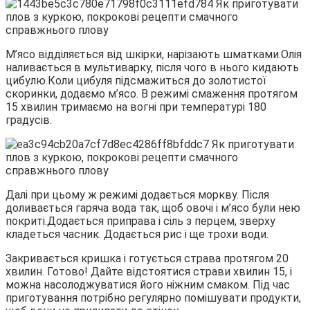
М’ясо відділяється від шкірки, нарізають шматками.Олія
наливається в мультиварку, після чого в нього кидають
цибулю.Коли цибуля підсмажиться до золотистої
скоринки, додаємо м’ясо. В режимі смаження протягом
15 хвилин тримаємо на вогні при температурі 180
градусів.
Далі при цьому ж режимі додається моркву. Після
доливається гаряча вода так, щоб овочі і м’ясо були нею
покриті.Додається приправа і сіль з перцем, зверху
кладеться часник. Додається рис і ще трохи води.
Закривається кришка і готується страва протягом 20
хвилин. Готово! Дайте відстоятися страви хвилин 15, і
можна насолоджуватися його ніжним смаком. Під час
приготування потрібно регулярно помішувати продукти,