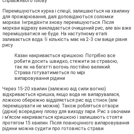
Перемішуються курка і спеції, залишаються на хвилину
для прожарювання, далі доповідаються соломки
моркви. Інгредієнти знову перемішуються. Після
моркви відразу викладається очищений рис, але він вже
перемішуватися не буде. На наступному етапі
заливається вода. Її кількість має на 2-3 см вище рівня
рису.
Казан накривається кришкою. Потрібно все
робити досить швидко, стежити за стравою,
так як на багатті вогонь постійно великий.
Страва готуватиметься по мірі
випаровування рідини
Через 15-20 хвилин (залежно від сили вогню)
відкривається кришка, якщо вода не випарувалася,
ложкою обережно відділяється рис від стінок (але
перемішувати не можна). Також робляться отвори
(дірки) всередину плову для виходу пари. Рис з овочами
і м’ясом накривається кришкою і залишають стояти
протягом 15 хвилин. Після повноцінного випаровування
рідини можна судити про готовність страви.