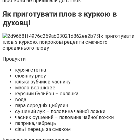
щоб вони не прилипали до стінок.
Як приготувати плов з куркою в
духовці
Продукти:
курячі стегна
склянку рису
кілька зубчиків часнику
масло вершкове
курячий бульйон – склянка
вода
пара середніх цибулин
сушений лук – половина чайної ложки
часник сушений – половина чайної ложки
паприка, чебрець
сіль і перець за смаком