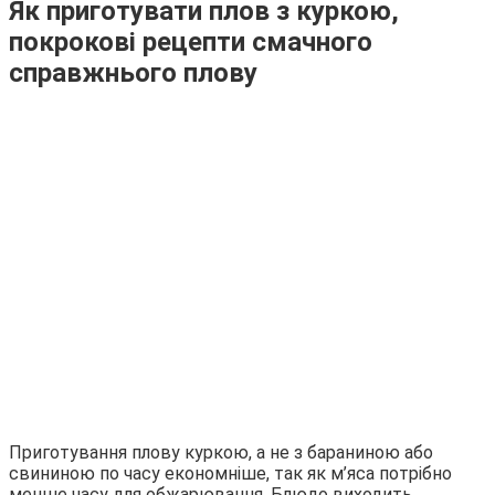
Як приготувати плов з куркою,
покрокові рецепти смачного
справжнього плову
Приготування плову куркою, а не з бараниною або
свининою по часу економніше, так як м’яса потрібно
менше часу для обжарювання. Блюдо виходить