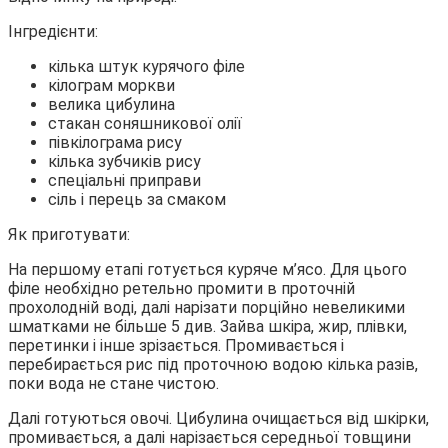
Інгредієнти:
кілька штук курячого філе
кілограм моркви
велика цибулина
стакан соняшникової олії
півкілограма рису
кілька зубчиків рису
спеціальні приправи
сіль і перець за смаком
Як приготувати:
На першому етапі готується куряче м’ясо. Для цього
філе необхідно ретельно промити в проточній
прохолодній воді, далі нарізати порційно невеликими
шматками не більше 5 див. Зайва шкіра, жир, плівки,
перетинки і інше зрізається. Промивається і
перебирається рис під проточною водою кілька разів,
поки вода не стане чистою.
Далі готуються овочі. Цибулина очищається від шкірки,
промивається, а далі нарізається середньої товщини