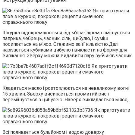
Інструкція до приготування:
Шкурка відокремлюється від м’яса.Окремо змішується
паприка, чебрець, часник, сіль, цибулю, і суміш
посипається на м’ясо. Стежимо за її кількістю.Далі
нарізається кубиками цибулю і викласти на форму для
випікання. Зверху можна видавити пару зубчиків часник.
Кладеться масло і розтоплюється на невеликому вогні
15 хвилин. Зверху висипається промитий рис і
перемішується з цибулею. Наверх викладається м’ясо,
Всі поливається бульйоном і водою доверху.