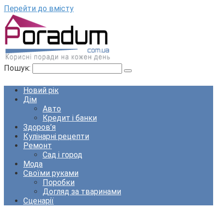
Перейти до вмісту
Пошук:
Новий рік
Дім
Авто
Кредит і банки
Здоров’я
Кулінарні рецепти
Ремонт
Сад і город
Мода
Своїми руками
Поробки
Догляд за тваринами
Сценарії