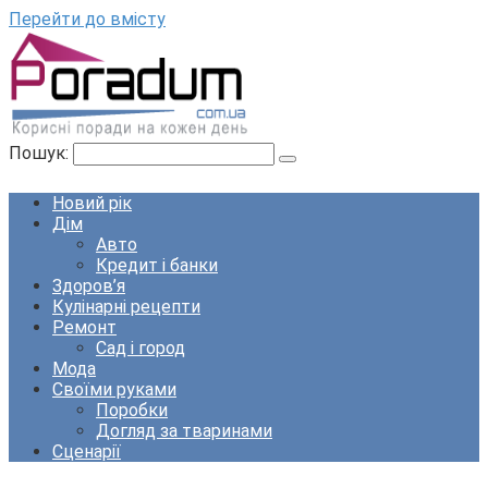
Перейти до вмісту
Пошук:
Новий рік
Дім
Авто
Кредит і банки
Здоров’я
Кулінарні рецепти
Ремонт
Сад і город
Мода
Своїми руками
Поробки
Догляд за тваринами
Сценарії