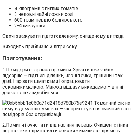
4 кілограми стиглих томатів
3 неповні чайні ложки солі
600 грам перцю болгарського
2-4 лаврушки
Овочі зважувати підготовленому, очищеному вигляді.
Виходить приблизно 3 літри соку.
Приготування:
1.Помідори старанно промити. Зрізати все зайве і
підозріле – підгнилі ділянки, чорні точки, тріщини і так
далі. Нарізати шматками і опрацювати
соковижималкою. Макуха відразу викидаємо – він ні
для чого не знадобиться.
2.Помити і очистити від насіння перець. Очищені стінки
перцю теж опрацювати соковижималкою, прямо в