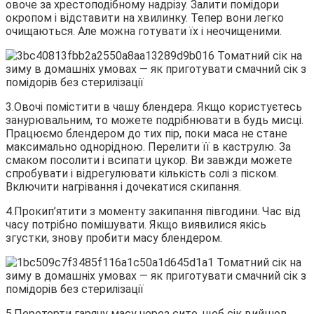
овоче за хрестоподібному надрізу. Залити помідори
окропом і відставити на хвилинку. Тепер вони легко
очищаються. Але можна готувати їх і неочищеними.
3.Овочі помістити в чашу блендера. Якщо користуєтесь
занурювальним, то можете подрібнювати в будь мисці.
Працюємо блендером до тих пір, поки маса не стане
максимально однорідною. Перелити її в каструлю. За
смаком посолити і всипати цукор. Ви завжди можете
спробувати і відрегулювати кількість солі з піском.
Включити нагрівання і дочекатися скипання.
4.Прокип’ятити з моменту закипання півгодини. Час від
часу потрібно помішувати. Якщо виявилися якісь
згустки, знову пробити масу блендером.
5.Перетерти гарячу масу через сито, щоб сік вийшов