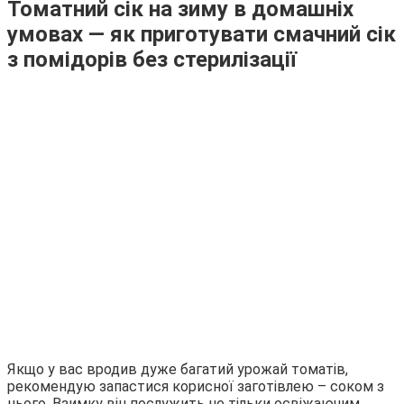
Томатний сік на зиму в домашніх
умовах — як приготувати смачний сік
з помідорів без стерилізації
Якщо у вас вродив дуже багатий урожай томатів,
рекомендую запастися корисної заготівлею – соком з
нього. Взимку він послужить не тільки освіжаючим