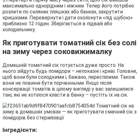
максимально однорідним і ніжним. Тепер його потрібно
розлити по скляних пляшках або банках, закрутити
кришками. Перевернути і дати охолонути «під шубою»
приблизно 12 годин. Зберігається в підвалі або
холодильнику.
Як приготувати томатний сік без солі
на зиму через соковижималку
Домашній томатний сік готується дуже просто. На
нього зійдуть будь помідори – непоказні і криві. Головне,
щоб вони були солодкими і, бажано, переспілими. Також
вони не повинні бути порченными. Якщо після
консервації томатів в цілому вигляді у вас залишилися
такі, які не хотілося класти в банку – пустіть їх на сік.
Інгредієнти: