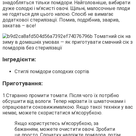
знадобляться тільки помідори. Найголовніше, вибирати
дуже солодкі і м’ясисті овочі. Щільні, малосочные плоди
не годяться для цього напою. Спосіб не вимагає
додаткової стерилізації. Помив, подрібнив, зварив,
закатав – все!
Інгредієнти:
Стиглі помідори солодких сортів
Приготування:
1.Старанно промити томати. Після чого їх потрібно
обсушити від вологи. Тепер нарізати їх шматочками і
опрацювати соковижималкою. Якщо такої техніки у вас
немає, можете скористатися м’ясорубкою.
Якщо користуєтесь м’ясорубкою, за
бажанням, можете очистити овочі. Зробити
це просто. Спочатку надріжте помідора, потім