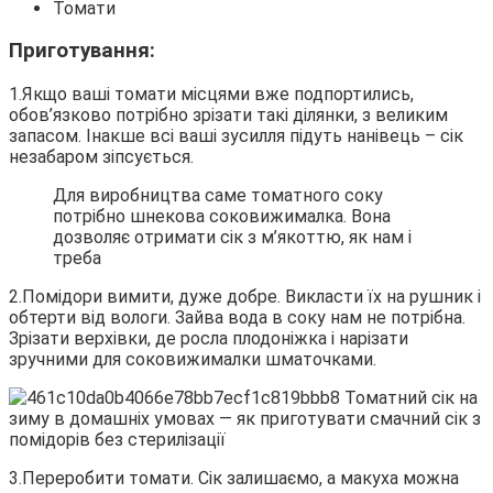
Томати
Приготування:
1.Якщо ваші томати місцями вже подпортились,
обов’язково потрібно зрізати такі ділянки, з великим
запасом. Інакше всі ваші зусилля підуть нанівець – сік
незабаром зіпсується.
Для виробництва саме томатного соку
потрібно шнекова соковижималка. Вона
дозволяє отримати сік з м’якоттю, як нам і
треба
2.Помідори вимити, дуже добре. Викласти їх на рушник і
обтерти від вологи. Зайва вода в соку нам не потрібна.
Зрізати верхівки, де росла плодоніжка і нарізати
зручними для соковижималки шматочками.
3.Переробити томати. Сік залишаємо, а макуха можна