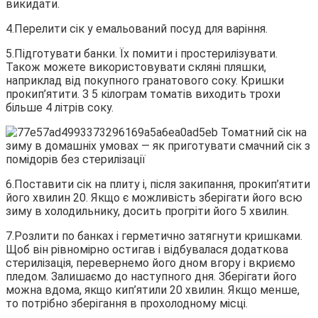
викидати.
4.Перелити сік у емальований посуд для варіння.
5.Підготувати банки. Їх помити і простерилізувати.
Також можете використовувати скляні пляшки,
наприклад від покупного гранатового соку. Кришки
прокип’ятити. З 5 кілограм томатів виходить трохи
більше 4 літрів соку.
6.Поставити сік на плиту і, після закипання, прокип’ятити
його хвилин 20. Якщо є можливість зберігати його всю
зиму в холодильнику, досить прогріти його 5 хвилин.
7.Розлити по банках і герметично затягнути кришками.
Щоб він рівномірно остигав і відбувалася додаткова
стерилізація, перевернемо його дном вгору і вкриємо
пледом. Залишаємо до наступного дня. Зберігати його
можна вдома, якщо кип’ятили 20 хвилин. Якщо менше,
то потрібно зберігання в прохолодному місці.