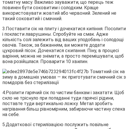
томатну масу. Важливо зауважити, що перець теж
повинен бути соковитим і солодким. Краще
використовувати жовтий або червоний. Зелений не
такий соковитий і смачний.
3.Поставити сік на плиту і дочекатися кипіння. Посолити
і покласти лаврушины. Спробуйте на смак. Адже
кількість солі залежить від ваших уподобань і солодощі
овочів. Також, за бажанням, ви можете додати
цукровий пісок. Дочекатися скипання. Піну, в процесі
варіння, можна не знімати, а просто перемішувати, щоб
вона розійшлася. Проварити 10 хвилин.
4.Розлити гарячий сік по чистим банкам і закатати. Щоб
скло не тріснуло при попаданні туди гарячої рідини,
поставте туди вертикально ложку. Метал зробить
нагрівання більш рівномірним, забираючи частину спека
на себе.
5.Додаткової стерилізацією послужить повільне