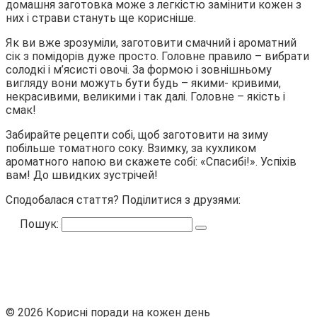
домашня заготовка може з легкістю замінити кожен з
них і страви стануть ще корисніше.
Як ви вже зрозуміли, заготовити смачний і ароматний
сік з помідорів дуже просто. Головне правило – вибрати
солодкі і м’ясисті овочі. За формою і зовнішньому
вигляду вони можуть бути будь – якими- кривими,
некрасивими, великими і так далі. Головне – якість і
смак!
Забирайте рецепти собі, щоб заготовити на зиму
побільше томатного соку. Взимку, за кухликом
ароматного напою ви скажете собі: «Спасибі!». Успіхів
вам! До швидких зустрічей!
Сподобалася стаття? Поділитися з друзями:
Пошук:
© 2026 Корисні поради на кожен день