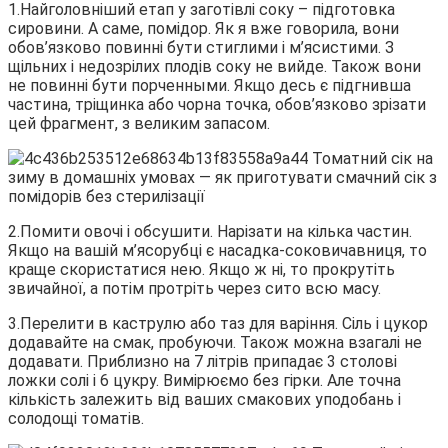
1.Найголовніший етап у заготівлі соку – підготовка
сировини. А саме, помідор. Як я вже говорила, вони
обов’язково повинні бути стиглими і м’ясистими. З
щільних і недозрілих плодів соку не вийде. Також вони
не повинні бути порченными. Якщо десь є підгнивша
частина, тріщинка або чорна точка, обов’язково зрізати
цей фрагмент, з великим запасом.
2.Помити овочі і обсушити. Нарізати на кілька частин.
Якщо на вашій м’ясорубці є насадка-соковичавниця, то
краще скористатися нею. Якщо ж ні, то прокрутіть
звичайної, а потім протріть через сито всю масу.
3.Перелити в каструлю або таз для варіння. Сіль і цукор
додавайте на смак, пробуючи. Також можна взагалі не
додавати. Приблизно на 7 літрів припадає 3 столові
ложки солі і 6 цукру. Вимірюємо без гірки. Але точна
кількість залежить від ваших смакових уподобань і
солодощі томатів.