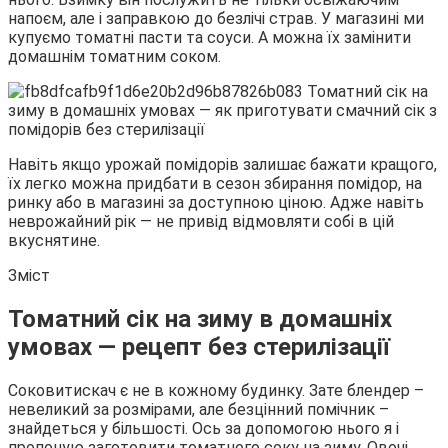
напоєм, але і заправкою до безлічі страв. У магазині ми
купуємо томатні пасти та соуси. А можна їх замінити
домашнім томатним
соком.
Навіть якщо урожай помідорів залишає бажати кращого,
їх легко можна придбати в сезон збирання помідор, на
ринку або в магазині за доступною ціною. Адже навіть
неврожайний рік — не привід відмовляти собі в цій
вкуснятине.
Зміст
Томатний сік на зиму в домашніх
умовах — рецепт без стерилізації
Соковитискач є не в кожному будинку. Зате блендер –
невеликий за розмірами, але безцінний помічник –
знайдеться у більшості. Ось за допомогою нього я і
пропоную заготовити томатного соку на зиму. Овочі