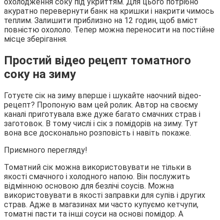
охолодження соку під укриттям. Для цього потрібно
акуратно перевернути банк на кришки і накрити чимось
теплим. Залишити приблизно на 12 годин, щоб вміст
повністю охололо. Тепер можна переносити на постійне
місце зберігання.
Простий відео рецепт томатного
соку на зиму
Готуєте сік на зиму вперше і шукайте наочний відео-
рецепт? Пропоную вам цей ролик. Автор на своєму
каналі приготувала вже дуже багато смачних страв і
заготовок. В тому числі і сік з помідорів на зиму. Тут
вона все досконально розповість і навіть покаже.
Приємного перегляду!
Томатний сік можна використовувати не тільки в
якості смачного і холодного напою. Він послужить
відмінною основою для безлічі соусів. Можна
використовувати в якості заправки для супів і других
страв. Адже в магазинах ми часто купуємо кетчупи,
томатні пасти та інші соуси на основі помідор. А