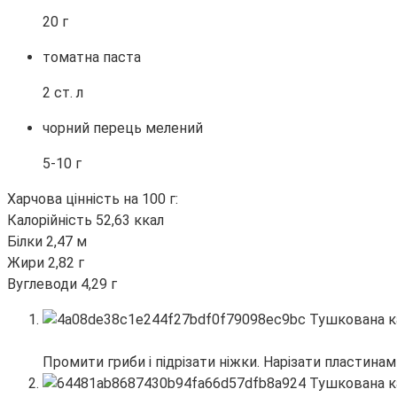
20 г
томатна паста
2 ст. л
чорний перець мелений
5-10 г
Харчова цінність на 100 г:
Калорійність 52,63 ккал
Білки 2,47 м
Жири 2,82 г
Вуглеводи 4,29 г
Промити гриби і підрізати ніжки. Нарізати пластина