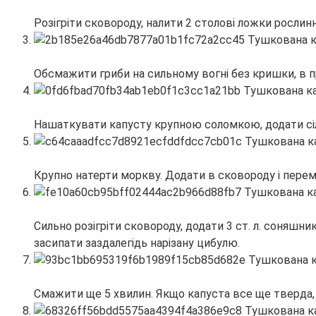
Розігріти сковороду, налити 2 столові ложки рослинно
Обсмажити гриби на сильному вогні без кришки, в п
Нашаткувати капусту крупною соломкою, додати сіль,
Крупно натерти моркву. Додати в сковороду і перем
Сильно розігріти сковороду, додати 3 ст. л. соняшн
засипати заздалегідь нарізану цибулю.
Смажити ще 5 хвилин. Якщо капуста все ще тверда, 