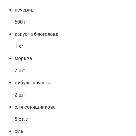
печериці
600 г
капуста білоголова
1 кг
морква
2 шт.
цибуля ріпчаста
2 шт.
олія соняшникова
5 ст. л.
сіль