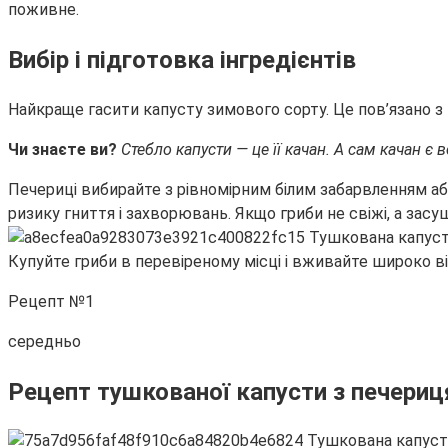
поживне.
Вибір і підготовка інгредієнтів
Найкраще гасити капусту зимового сорту. Це пов’язано з
Чи знаєте ви?
Стебло капусти — це її качан. А сам качан є
Печериці вибирайте з рівномірним білим забарвленням аб
ризику гниття і захворювань. Якщо гриби не свіжі, а засуш
Купуйте гриби в перевіреному місці і вживайте широко в
Рецепт №1
середньо
Рецепт тушкованої капусти з печери