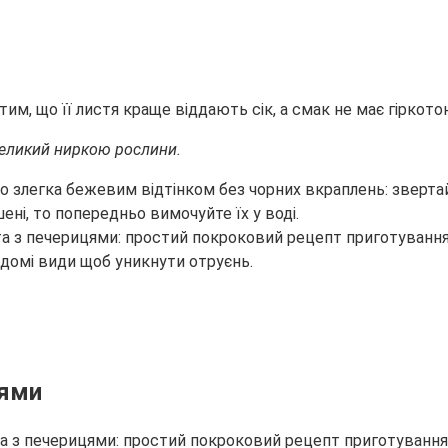
тим, що її листя краще віддають сік, а смак не має гіркото
 великий ниркою рослини.
о злегка бежевим відтінком без чорних вкраплень: зверта
ені, то попередньо вимочуйте їх у воді.
ідомі види щоб уникнути отруєнь.
цями