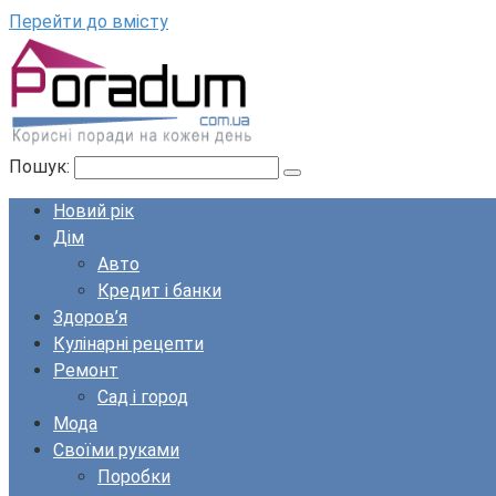
Перейти до вмісту
Пошук:
Новий рік
Дім
Авто
Кредит і банки
Здоров’я
Кулінарні рецепти
Ремонт
Сад і город
Мода
Своїми руками
Поробки