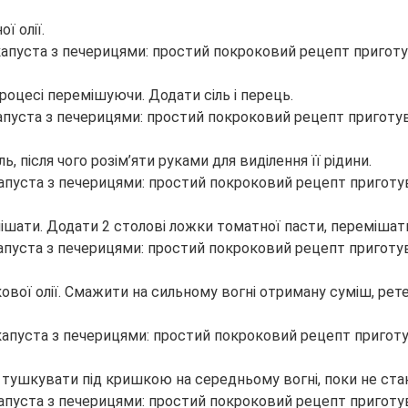
ї олії.
роцесі перемішуючи. Додати сіль і перець.
 після чого розім’яти руками для виділення її рідини.
ішати. Додати 2 столові ложки томатної пасти, перемішати
икової олії. Смажити на сильному вогні отриману суміш, р
тушкувати під кришкою на середньому вогні, поки не стан