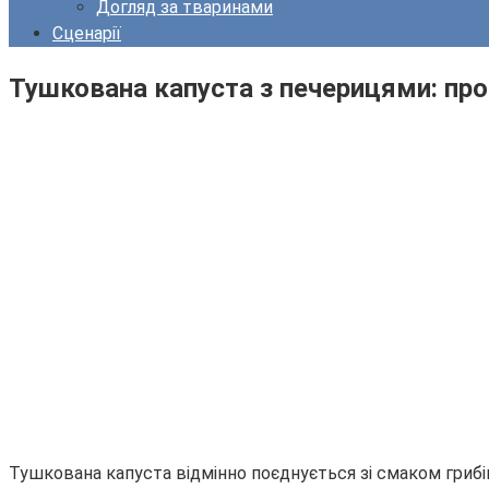
Догляд за тваринами
Сценарії
Тушкована капуста з печерицями: про
Тушкована капуста відмінно поєднується зі смаком грибів.