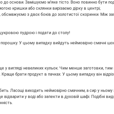
о до основи. Замішуємо м’яке тісто. Воно повинно бути под
гою кришки або склянки вирізаємо дірку в центрі;
 обсмажуємо з двох боків до золотистої скоринки. Між з
 цукровою пудрою і подати до столу!
-порошку. У цьому випадку вийдуть неймовірно смачні шок
раще у вигляді невеликих кульок. Чим менше заготовки, т
 Краще брати продукт в пачках. У цьому випадку він відр
любить. Ласощі виходить неймовірно смачним, а сир у ньому
ще відварити у воді або запекти в духовій шафі. Подібні 
нність.