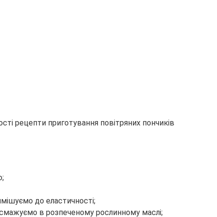
ю;
имішуємо до еластичності;
бсмажуємо в розпеченому рослинному маслі;