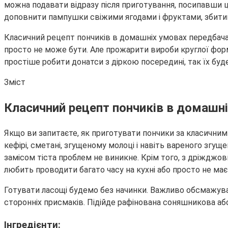
можна подавати відразу після приготування, посипавш
доповнити пампушки свіжими ягодами і фруктами, збити
Класичний рецепт пончиків в домашніх умовах передбачає
просто не може бути. Але прожарити вироби круглої фор
простіше робити донатси з діркою посередині, так їх бу
Зміст
Класичний рецепт пончиків в домашн
Якщо ви запитаєте, як приготувати пончики за класичним р
кефірі, сметані, згущеному молоці і навіть вареного згущ
замісом тіста проблем не виникне. Крім того, з дріжджови
любить проводити багато часу на кухні або просто не має 
Готувати ласощі будемо без начинки. Важливо обсмажувати
сторонніх присмаків. Підійде рафінована соняшникова аб
Інгредієнти: