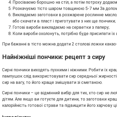
Просіваємо борошно на стіл, а потім потроху додаєм
Розкачуємо тісто шаром товщиною 5-7 мм За допомо
Викладаємо заготовки в розжарене рослинне масло,
або скачати в пласт і приготувати з них ще пончики;
Готові вироби викладаємо на серветки з паперу;
Коли вироби охолонуть, потрібно буде присипати їх
При бажанні в тісто можна додати 2 столові ложки какао
Найніжніші пончики: рецепт з сиру
Сирні пончики виходять пухкими і ніжними. Робити їх к
пампушок слід використовувати сир середньої жирності.
сир на вагу, то його краще змішувати зі сметаною.
Сирні пончики – це відмінний вибір для тих, хто сир не 
дітям. Але якщо ви готуєте для дитини, то заготовки кра
калорійність готової страви та підвищити його харчову ці