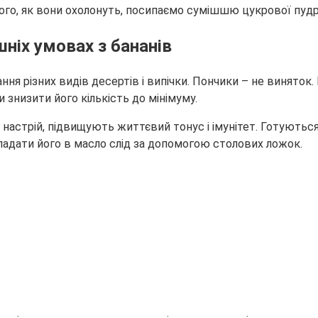
ого, як вони охолонуть, посипаємо сумішшю цукрової пудри
ніх умовах з бананів
ня різних видів десертів і випічки. Пончики – не виняток
 знизити його кількість до мінімуму.
астрій, підвищують життєвий тонус і імунітет. Готуються
ладати його в масло слід за допомогою столових ложок.