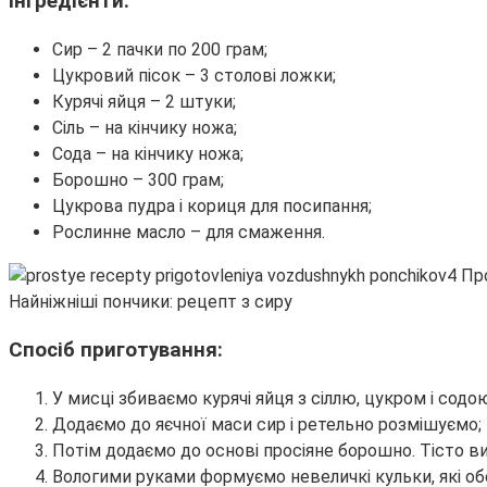
Інгредієнти:
Сир – 2 пачки по 200 грам;
Цукровий пісок – 3 столові ложки;
Курячі яйця – 2 штуки;
Сіль – на кінчику ножа;
Сода – на кінчику ножа;
Борошно – 300 грам;
Цукрова пудра і кориця для посипання;
Рослинне масло – для смаження.
Найніжніші пончики: рецепт з сиру
Спосіб приготування:
У мисці збиваємо курячі яйця з сіллю, цукром і содо
Додаємо до яєчної маси сир і ретельно розмішуємо;
Потім додаємо до основі просіяне борошно. Тісто в
Вологими руками формуємо невеличкі кульки, які о