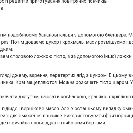
ів
отім подрібнюємо бананові кільця з допомогою блендера. 
раз. Потім додаємо цукор і крохмаль, масу розмішуємо і 
ідким;
ываем столовою ложкою тісто, а за допомогою іншої ложк
яді джему, варення, перетертих ягід з цукром. В цьому ви
чинка. Краї защепляются. Можна розкачати тісто шаром. У 
зкачати джгутом, нарізати ковбаскою, краї якої скріплюю
о підійде і вершкове масло. Але в останньому випадку смак
деалі для смаження пончиків використовувати фритюрницю
йде і звичайна сковорідка з глибокими бортами.