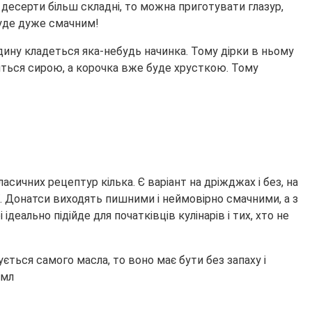
е
десерти більш складні, то можна приготувати глазур,
уде дуже смачним!
ину кладеться яка-небудь начинка. Тому дірки в ньому
ться сирою, а корочка вже буде хрусткою. Тому
сичних рецептур кілька. Є варіант на дріжджах і без, на
ії. Донатси виходять пишними і неймовірно смачними, а з
еально підійде для початківців кулінарів і тих, хто не
ться самого масла, то воно має бути без запаху і
 мл