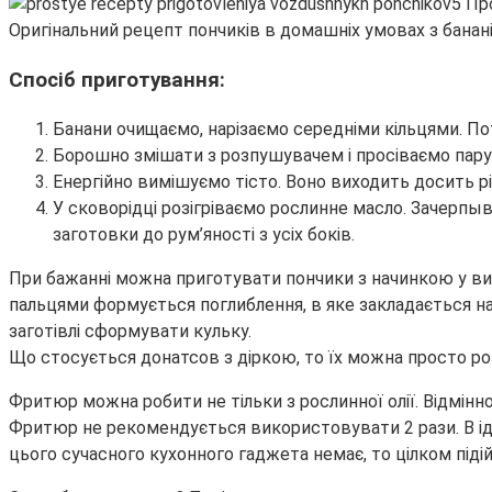
Оригінальний рецепт пончиків в домашніх умовах з банан
Спосіб приготування:
Банани очищаємо, нарізаємо середніми кільцями. П
Борошно змішати з розпушувачем і просіваємо пару 
Енергійно вимішуємо тісто. Воно виходить досить р
У сковорідці розігріваємо рослинне масло. Зачерп
заготовки до рум’яності з усіх боків.
При бажанні можна приготувати пончики з начинкою у вигл
пальцями формується поглиблення, в яке закладається на
заготівлі сформувати кульку.
Що стосується донатсов з діркою, то їх можна просто ро
Фритюр можна робити не тільки з рослинної олії. Відмінн
Фритюр не рекомендується використовувати 2 рази. В і
цього сучасного кухонного гаджета немає, то цілком піді