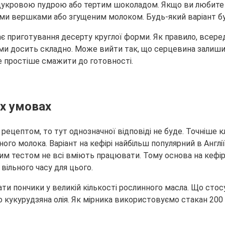
и цукровою пудрою або тертим шоколадом. Якщо ви любит
ми вершками або згущеним молоком. Будь-який варіант б
 приготування десерту круглої форми. Як правило, всеред
ми досить складно. Може вийти так, що серцевина залиши
де простіше смажити до готовності.
іх умовах
ецептом, то тут однозначної відповіді не буде. Точніше кла
еного молока. Варіант на кефірі найбільш популярний в Англ
м тестом не всі вміють працювати. Тому основа на кефірі ід
вільного часу для цього.
 пончики у великій кількості рослинного масла. Що стосує
о кукурудзяна олія. Як мірника використовуємо стакан 200