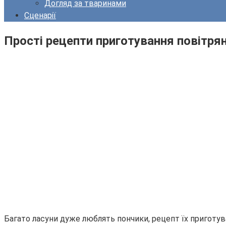
Догляд за тваринами
Сценарії
Прості рецепти приготування повітрян
Багато ласуни дуже люблять пончики, рецепт їх приготува