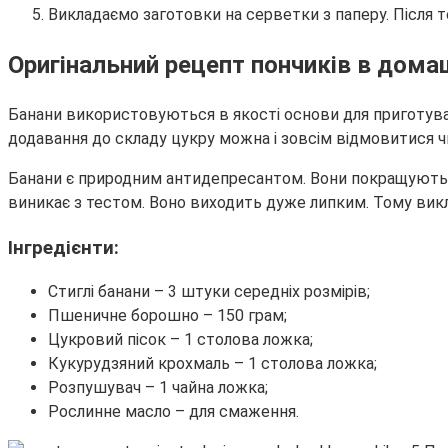
Викладаємо заготовки на серветки з паперу. Після т
Оригінальний рецепт пончиків в домаш
Банани використовуються в якості основи для приготуван
додавання до складу цукру можна і зовсім відмовитися чи
Банани є природним антидепресантом. Вони покращують н
виникає з тестом. Воно виходить дуже липким. Тому вик
Інгредієнти:
Стиглі банани – 3 штуки середніх розмірів;
Пшеничне борошно – 150 грам;
Цукровий пісок – 1 столова ложка;
Кукурудзяний крохмаль – 1 столова ложка;
Розпушувач – 1 чайна ложка;
Рослинне масло – для смаження.