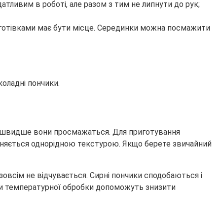
атливим в роботі, але разом з тим не липнути до рук;
аготівками має бути місце. Серединки можна посмажити
оладні пончики.
им швидше вони просмажаться. Для приготування
ізняється однорідною текстурою. Якщо берете звичайний
 зовсім не відчувається. Сирні пончики сподобаються і
види температурної обробки допоможуть знизити