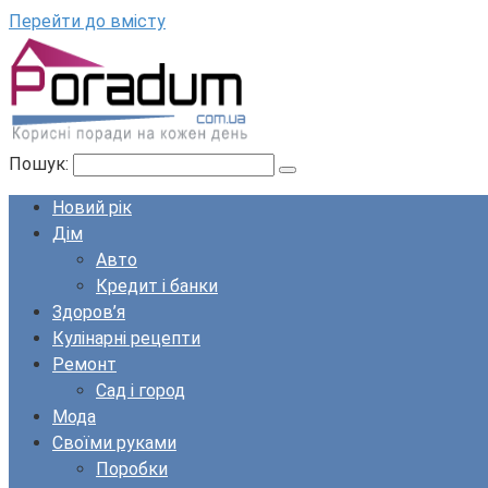
Перейти до вмісту
Пошук:
Новий рік
Дім
Авто
Кредит і банки
Здоров’я
Кулінарні рецепти
Ремонт
Сад і город
Мода
Своїми руками
Поробки