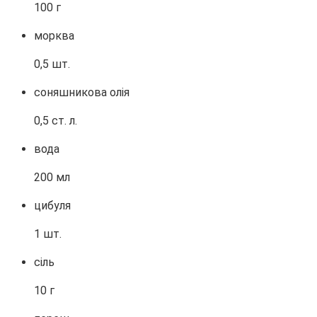
100 г
морква
0,5 шт.
соняшникова олія
0,5 ст. л.
вода
200 мл
цибуля
1 шт.
сіль
10 г