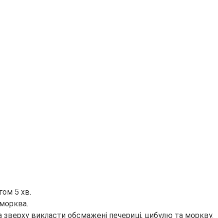
ом 5 хв.
 морква.
 а зверху викласти обсмажені печериці, цибулю та моркву.