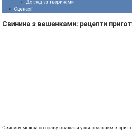
Догляд за тваринами
Сценарії
Свинина з вешенками: рецепти приготу
Свинину можна по праву вважати універсальним в приготу