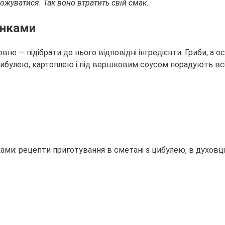
жуватися. Так воно втратить свій смак.
енками
вне — підібрати до нього відповідні інгредієнти. Гриби, а
 цибулею, картоплею і під вершковим соусом порадують вс