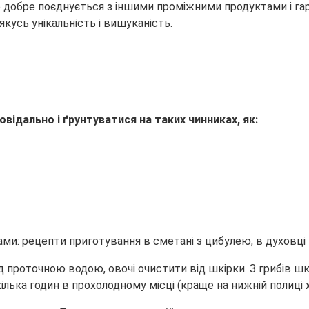
но добре поєднується з іншими проміжними продуктами і
га
кусь унікальність і вишуканість.
відально і ґрунтуватися на таких чинниках, як:
д проточною водою, овочі очистити від шкірки. З грибів шк
лька годин в прохолодному місці (краще на нижній полиці 