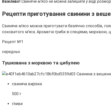
Важливо!
Свиняче м’ясо не можна залишати у воді розморо
Рецепти приготування свинини з веш
Свиняче м’ясо можна приготувати безліччю способів, голо
соковитого м’яса. Ароматні гриби зі спеціями, морквою,
Рецепт №1
середньо
Тушкована з морквою та цибулею
свиняча вирізка
500 г
гливи