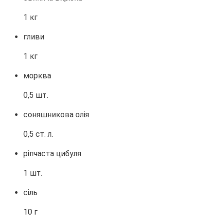
1 кг
гливи
1 кг
морква
0,5 шт.
соняшникова олія
0,5 ст. л.
ріпчаста цибуля
1 шт.
сіль
10 г