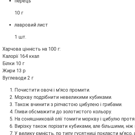
перець
10 г
лавровий лист
1 шт.
Харчова цінність на 100 г:
Калорії 164 ккал
Білки 10 г
Жири 13 р
Вуглеводи 2 г
Почистити овочі і м’ясо промити.
Моркву подрібнити невеликими кубиками.
Також вчинити з ріпчастою цибулею і грибами.
Гливи обсмажити до золотистого кольору.
На соняшниковій олії томити моркву і цибулю протяг
Вирізку також порізати кубиками, але більшими, ніж
У велику ємність, по типу гусятниці покласти м’ясо,