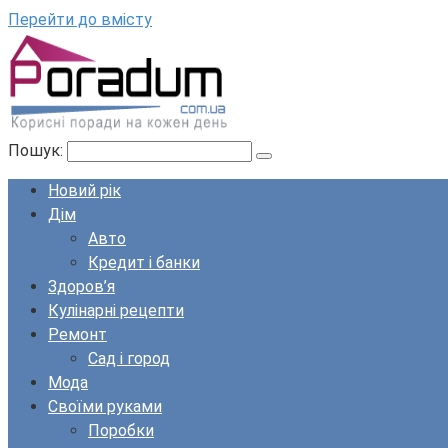
Перейти до вмісту
Пошук:
Новий рік
Дім
Авто
Кредит і банки
Здоров’я
Кулінарні рецепти
Ремонт
Сад і город
Мода
Своїми руками
Поробки