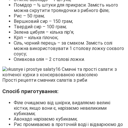
Помідор – ½ штуки для прикраси. Замість нього
можна скрутити трояндочки з рибного філе;
Рис – 50 грам;
Вершковий сир – 150 грам;
Твердий сир – 100 грам;
Зелена цибуля – кілька пір’я;
Кріп – кілька гілочок;
Сіль, чорний перець – за смаком. Замість солі
можна використовувати 1 столову ложку соєвого
соусу;
Оливкова олія – 2 столові ложки.
Прості рецепти смачних салатів з риби
Спосіб приготування:
Філе очищаємо від шкірки, видаляємо великі
кістки, якщо вони є, нарізаємо невеликими
кубиками;
Авокадо нарізаємо кубиками;
Рис промиваємо в проточній воді і відварюємо до