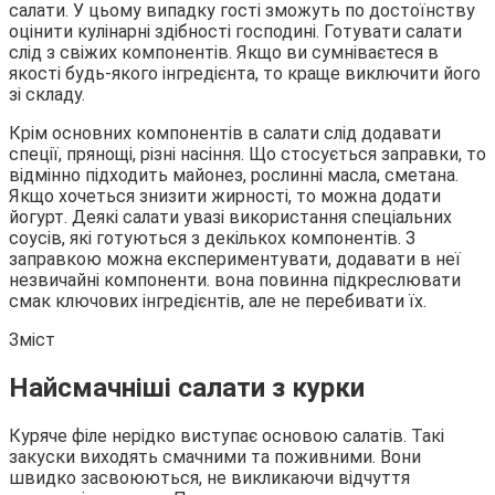
салати. У цьому випадку гості зможуть по достоїнству
оцінити
кулінарні здібності господині. Готувати салати
слід з свіжих компонентів. Якщо ви сумніваєтеся в
якості будь-якого інгредієнта, то краще виключити його
зі складу.
Крім основних компонентів в салати слід додавати
спеції, прянощі, різні насіння. Що стосується заправки, то
відмінно підходить майонез, рослинні масла, сметана.
Якщо хочеться знизити жирності, то можна додати
йогурт. Деякі салати увазі використання спеціальних
соусів, які готуються з декількох компонентів. З
заправкою можна експериментувати, додавати в неї
незвичайні компоненти. вона повинна підкреслювати
смак ключових інгредієнтів, але не перебивати їх.
Зміст
Найсмачніші салати з курки
Куряче філе нерідко виступає основою салатів. Такі
закуски виходять смачними та поживними. Вони
швидко засвоюються, не викликаючи відчуття