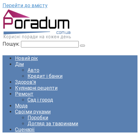
Перейти до вмісту
Пошук:
Новий рік
Дім
Авто
Кредит і банки
Здоров’я
Кулінарні рецепти
Ремонт
Сад і город
Мода
Своїми руками
Поробки
Догляд за тваринами
Сценарії