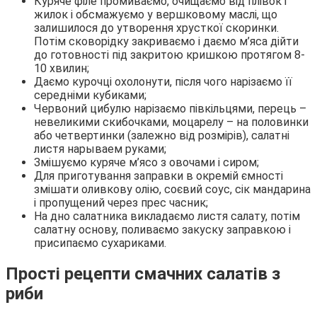
Куряче філе промиваємо, очищаємо від плівок і
жилок і обсмажуємо у вершковому маслі, що
залишилося до утворення хрусткої скоринки.
Потім сковорідку закриваємо і даємо м’яса дійти
до готовності під закритою кришкою протягом 8-
10 хвилин;
Даємо курочці охолонути, після чого нарізаємо її
середніми кубиками;
Червоний цибулю нарізаємо півкільцями, перець –
невеликими скибочками, моцарелу – на половинки
або четвертинки (залежно від розмірів), салатні
листя нарываем руками;
Змішуємо куряче м’ясо з овочами і сиром;
Для приготування заправки в окремій ємності
змішати оливкову олію, соєвий соус, сік мандарина
і пропущений через прес часник;
На дно салатника викладаємо листя салату, потім
салатну основу, поливаємо закуску заправкою і
присипаємо сухариками.
Прості рецепти смачних салатів з
риби