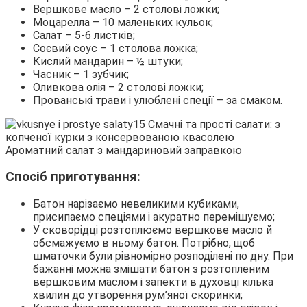
Вершкове масло – 2 столові ложки;
Моцарелла – 10 маленьких кульок;
Салат – 5-6 листків;
Соєвий соус – 1 столова ложка;
Кислий мандарин – ½ штуки;
Часник – 1 зубчик;
Оливкова олія – 2 столові ложки;
Прованські трави і улюблені спеції – за смаком.
Ароматний салат з мандариновий заправкою
Спосіб приготування:
Батон нарізаємо невеликими кубиками,
присипаємо спеціями і акуратно перемішуємо;
У сковорідці розтоплюємо вершкове масло й
обсмажуємо в ньому батон. Потрібно, щоб
шматочки були рівномірно розподілені по дну. При
бажанні можна змішати батон з розтопленим
вершковим маслом і запекти в духовці кілька
хвилин до утворення рум’яної скоринки;