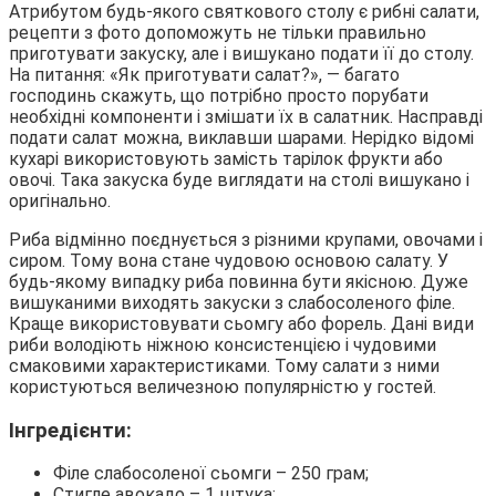
Атрибутом будь-якого святкового столу є рибні салати,
рецепти з фото допоможуть не тільки правильно
приготувати закуску, але і вишукано подати її до столу.
На питання: «Як приготувати салат?», — багато
господинь скажуть, що потрібно просто порубати
необхідні компоненти і змішати їх в салатник. Насправді
подати салат можна, виклавши шарами. Нерідко відомі
кухарі використовують замість тарілок фрукти або
овочі. Така закуска буде виглядати на столі вишукано і
оригінально.
Риба відмінно поєднується з різними крупами, овочами і
сиром. Тому вона стане чудовою основою салату. У
будь-якому випадку риба повинна бути якісною. Дуже
вишуканими виходять закуски з слабосоленого філе.
Краще використовувати сьомгу або форель. Дані види
риби володіють ніжною консистенцією і чудовими
смаковими характеристиками. Тому салати з ними
користуються величезною популярністю у гостей.
Інгредієнти:
Філе слабосоленої сьомги – 250 грам;
Стигле авокадо – 1 штука;