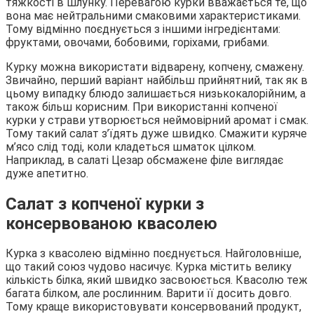
тяжкості в шлунку. Перевагою курки вважається те, що
вона має нейтральними смаковими характеристиками.
Тому відмінно поєднується з іншими інгредієнтами:
фруктами, овочами, бобовими, горіхами, грибами.
Курку можна використати відварену, копчену, смажену.
Звичайно, перший варіант найбільш прийнятний, так як в
цьому випадку блюдо залишається низькокалорійним, а
також більш корисним. При використанні копченої
курки у страви утворюється неймовірний аромат і смак.
Тому такий салат з’їдять дуже швидко. Смажити куряче
м’ясо слід тоді, коли кладеться шматок цілком.
Наприклад, в салаті Цезар обсмажене філе виглядає
дуже апетитно.
Салат з копченої курки з
консервованою квасолею
Курка з квасолею відмінно поєднується. Найголовніше,
що такий союз чудово насичує. Курка містить велику
кількість білка, який швидко засвоюється. Квасолю теж
багата білком, але рослинним. Варити її досить довго.
Тому краще використовувати консервований продукт,