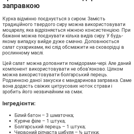
заправкою
Курка відмінно поєднується з сиром. Замість
традиційного твердого сиру можна використовувати
моцарелу, яка відрізняється ніжною консистенцією. При
бажанні можна поєднувати кілька видів сиру. У будь-
якому випадку вийде дуже смачно. Доповнюється
салат сухариками, які слід обсмажити на сковорідці в
рослинному маслі.
Цей салат можна доповнити помідорами-чері. Але даний
компонент використовувати не обов’язково. Цілком
можна використовувати болгарський перець.
Родзинкою даної закуски є мандаринова заправка. Саме
вона додасть свіжих цитрусових ноток страви і
зробить його незвичайним на смак.
Інгредієнти:
Білий батон – 3 шматочка;
Куряче філе – 1 штука;
Болгарський перець – 1 штука;
Червоний ріпчаста цибуля – ½ штуки;