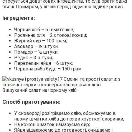
стосується додаткових інгредієнтів, то слід брати свіжі
овочі. Приміром, у літній період відмінно підійде редис.
Інгредієнти:
Чорний хліб – 6 шматочків;
Рослинна олія – 2 столові ложки;
Жирний сир – 100 грам;
Авокадо – ½ штуки;
Помідор – ½ штуки;
Редис – 3 штуки;
Перепелині яйця – 6 штук;
Червона риба будь – 150 грам.
Вишуканий салат на чорному хлібі
Спосіб приготування:
У сковороді розігріваємо олію, обсмажуємо в
ньому шматки хліба до появи хрусткої скоринки;
На кожен шматок намазуємо сир;
Яйця відварюємо до готовності, очищаємо і