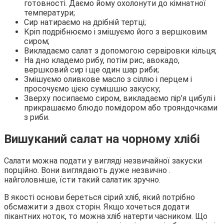
готовності. Даємо йому охолонути до кімнатної
температури;
Сир натираємо на дрібній тертці;
Кріп подрібнюємо і змішуємо його з вершковим
сиром;
Викладаємо салат з допомогою сервіровки кільця;
На дно кладемо рибу, потім рис, авокадо,
вершковий сир і ще один шар риби;
Змішуємо оливкове масло з сіллю і перцем і
просочуємо цією сумішшю закуску;
Зверху посипаємо сиром, викладаємо пір’я цибулі і
прикрашаємо блюдо помідором або трояндочками
з риби.
Вишуканий салат на чорному хлібі
Салати можна подати у вигляді незвичайної закуски
порційно. Вони виглядають дуже незвично .
найголовніше, їсти такий салатик зручно.
В якості основи береться сірий хліб, який потрібно
обсмажити з двох сторін. Якщо хочеться додати
пікантних ноток, то можна хліб натерти часником. Що