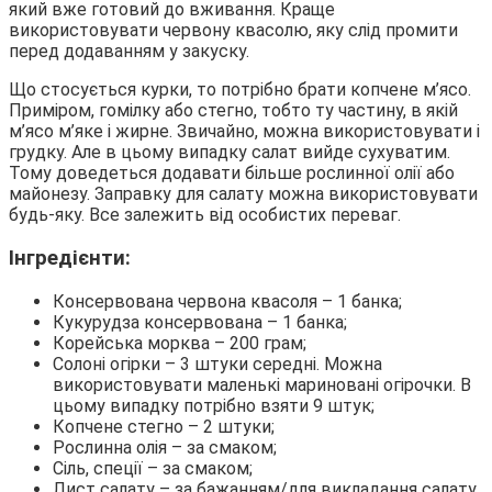
який вже готовий до вживання. Краще
використовувати червону квасолю, яку слід промити
перед додаванням у закуску.
Що стосується курки, то потрібно брати копчене м’ясо.
Приміром, гомілку або стегно, тобто ту частину, в якій
м’ясо м’яке і жирне. Звичайно, можна використовувати і
грудку. Але в цьому випадку салат вийде сухуватим.
Тому доведеться додавати більше рослинної олії або
майонезу. Заправку для салату можна використовувати
будь-яку. Все залежить від особистих переваг.
Інгредієнти:
Консервована червона квасоля – 1 банка;
Кукурудза консервована – 1 банка;
Корейська морква – 200 грам;
Солоні огірки – 3 штуки середні. Можна
використовувати маленькі мариновані огірочки. В
цьому випадку потрібно взяти 9 штук;
Копчене стегно – 2 штуки;
Рослинна олія – за смаком;
Сіль, спеції – за смаком;
Лист салату – за бажанням/для викладання салату.