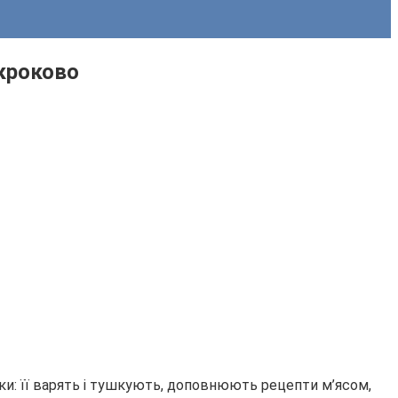
окроково
чки: її варять і тушкують, доповнюють рецепти м’ясом,