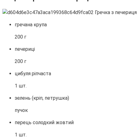
гречана крупа
200 г
печериці
200 г
цибуля ріпчаста
1 шт.
зелень (кріп, петрушка)
пучок
перець солодкий жовтий
1 шт.