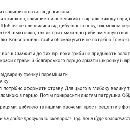
і залишити на вогні до кипіння.
и кришкою, залишивши невеликий отвір для виходу пари, і
 Щоб очі не сльозилися від цибульного соку, ніж можна пе
а 6-8 шматочків, так як при смаженні гриби зменшуються.
ибулю. Консервовані гриби обсмажувати не потрібно. Їх мож
огні. Смажити до тих пір, поки гриби не придбають золот
раси страви. З болгарського перцю зрізати шкірочку і нар
відварену гречку і перемішати.
чку.
алі потрібно оформити страву. Для цього в глибоку велику т
ломкою з перцю. Потім прикрасити листям петрушки. Обід 
ти на добре просушеної сковороді. Тоді вона буде розсипчас