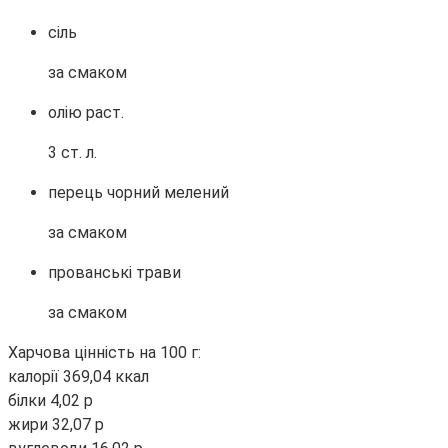
сіль
за смаком
олію раст.
3 ст. л.
перець чорний мелений
за смаком
прованські трави
за смаком
Харчова цінність на 100 г:
калорії 369,04 ккал
білки 4,02 р
жири 32,07 р