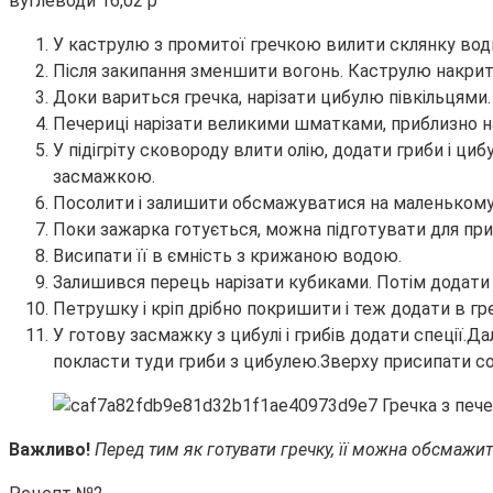
вуглеводи 16,02 р
У каструлю з промитої гречкою вилити склянку води 
Після закипання зменшити вогонь. Каструлю накрит
Доки вариться гречка, нарізати цибулю півкільцями.
Печериці нарізати великими шматками, приблизно н
У підігріту сковороду влити олію, додати гриби і ц
засмажкою.
Посолити і залишити обсмажуватися на маленькому в
Поки зажарка готується, можна підготувати для прик
Висипати її в ємність з крижаною водою.
Залишився перець нарізати кубиками. Потім додати 
Петрушку і кріп дрібно покришити і теж додати в гре
У готову засмажку з цибулі і грибів додати спеції.Д
покласти туди гриби з цибулею.Зверху присипати со
Важливо!
Перед тим як готувати гречку, її можна обсмажи