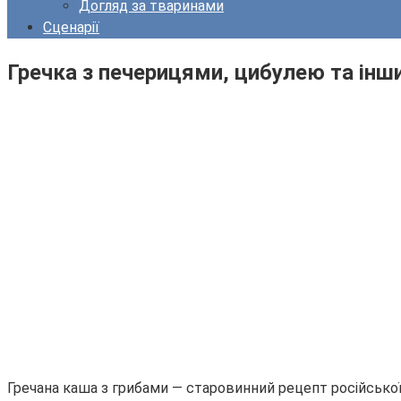
Догляд за тваринами
Сценарії
Гречка з печерицями, цибулею та інш
Гречана каша з грибами — старовинний рецепт російської 