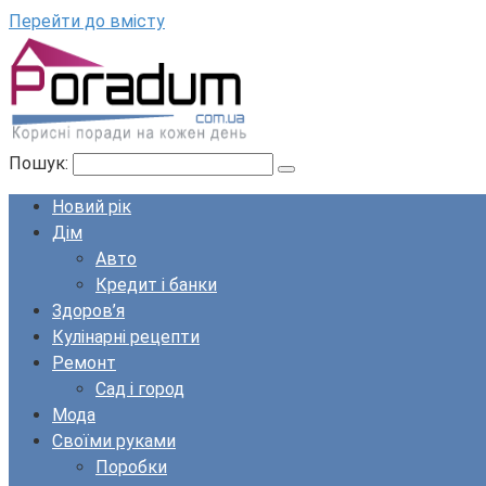
Перейти до вмісту
Пошук:
Новий рік
Дім
Авто
Кредит і банки
Здоров’я
Кулінарні рецепти
Ремонт
Сад і город
Мода
Своїми руками
Поробки