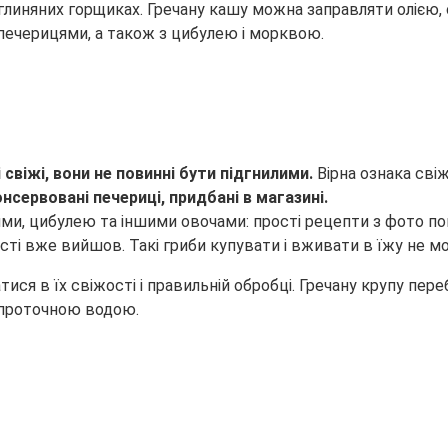
і глиняних горщиках. Гречану кашу можна заправляти
олією,
 печерицями, а також з цибулею і морквою.
 свіжі, вони не повинні бути підгнилими.
Вірна ознака сві
нсервовані печериці, придбані в магазині.
ості вже вийшов. Такі гриби купувати і вживати в їжу не м
ся в їх свіжості і правильній обробці. Гречану крупу пер
д проточною водою.