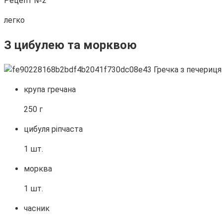
Рецепт №2
легко
З цибулею та морквою
крупа гречана
250 г
цибуля ріпчаста
1 шт.
морква
1 шт.
часник