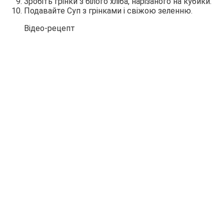
Зробіть грінки з білого хліба, нарізаного на кубики.
Подавайте Суп з грінками і свіжою зеленню.
Відео-рецепт