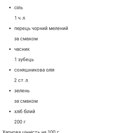
сіль
1 ч. л.
перець чорний мелений
за смаком
часник
1 зубець
соняшникова олія
2 ст. л.
зелень
за смаком
хліб білий
200 г
Харчова цінність на 100 г: