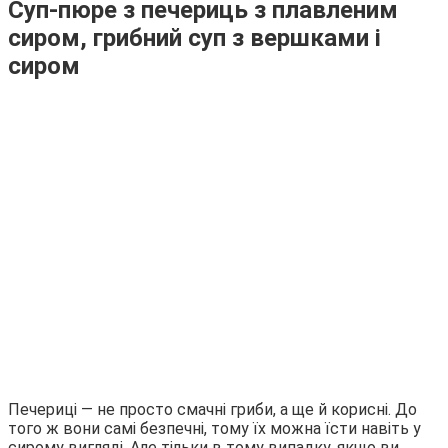
Суп-пюре з печериць з плавленим
сиром, грибний суп з вершками і
сиром
Печериці — не просто смачні гриби, а ще й корисні. До
того ж вони самі безпечні, тому їх можна їсти навіть у
сирому вигляді. Але тільки в тому випадку, якщо ви