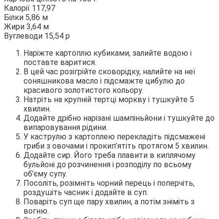
Калорії 117,97
Білки 5,86 м
Жири 3,64 м
Вуглеводи 15,54 р
Наріжте картоплю кубиками, залийте водою і
поставте варитися.
В цей час розігрійте сковорідку, налийте на неї
соняшникова масло і підсмажте цибулю до
красивого золотистого кольору.
Натріть на крупній тертці моркву і тушкуйте 5
хвилин.
Додайте дрібно нарізані шампіньйони і тушкуйте до
випаровування рідини.
У каструлю з картоплею перекладіть підсмажені
гриби з овочами і прокип’ятіть протягом 5 хвилин.
Додайте сир. Його треба плавити в киплячому
бульйоні до розчинення і розподілу по всьому
об’єму супу.
Посоліть, розімніть чорний перець і поперчіть,
роздушіть часник і додайте в суп.
Поваріть суп ще пару хвилин, а потім зніміть з
вогню.