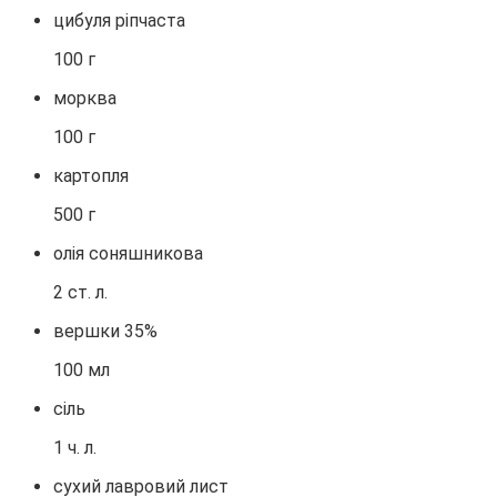
цибуля ріпчаста
100 г
морква
100 г
картопля
500 г
олія соняшникова
2 ст. л.
вершки 35%
100 мл
сіль
1 ч. л.
сухий лавровий лист