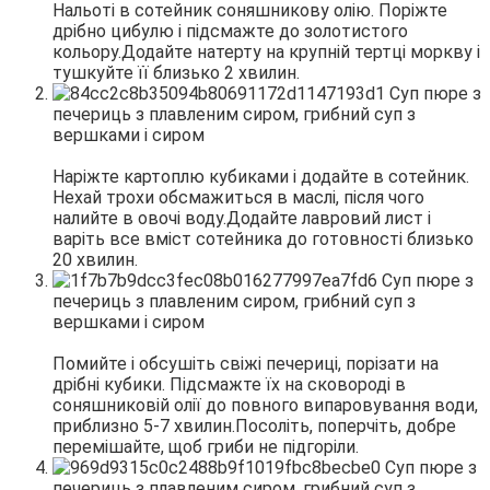
Нальоті в сотейник соняшникову олію. Поріжте
дрібно цибулю і підсмажте до золотистого
кольору.Додайте натерту на крупній тертці моркву і
тушкуйте її близько 2 хвилин.
Наріжте картоплю кубиками і додайте в сотейник.
Нехай трохи обсмажиться в маслі, після чого
налийте в овочі воду.Додайте лавровий лист і
варіть все вміст сотейника до готовності близько
20 хвилин.
Помийте і обсушіть свіжі печериці, порізати на
дрібні кубики. Підсмажте їх на сковороді в
соняшниковій олії до повного випаровування води,
приблизно 5-7 хвилин.Посоліть, поперчіть, добре
перемішайте, щоб гриби не підгоріли.