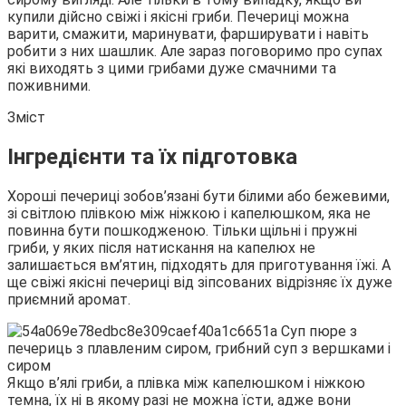
купили дійсно свіжі і якісні гриби. Печериці можна
варити, смажити, маринувати, фарширувати і навіть
робити з них
шашлик. Але зараз поговоримо про супах
які виходять з цими грибами дуже смачними та
поживними.
Зміст
Інгредієнти та їх підготовка
Хороші печериці зобов’язані бути білими або бежевими,
зі світлою плівкою між ніжкою і капелюшком, яка не
повинна бути пошкодженою. Тільки щільні і пружні
гриби, у яких після натискання на капелюх не
залишається вм’ятин, підходять для приготування їжі. А
ще свіжі якісні печериці від зіпсованих відрізняє їх дуже
приємний аромат.
Якщо в’ялі гриби, а плівка між капелюшком і ніжкою
темна, їх ні в якому разі не можна їсти, адже вони