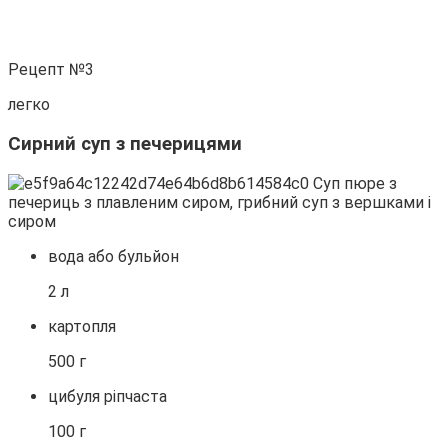
Рецепт №3
легко
Сирний суп з печерицями
вода або бульйон
2 л
картопля
500 г
цибуля ріпчаста
100 г