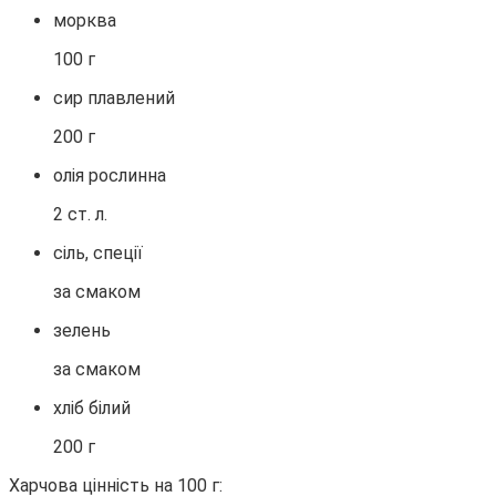
морква
100 г
сир плавлений
200 г
олія рослинна
2 ст. л.
сіль, спеції
за смаком
зелень
за смаком
хліб білий
200 г
Харчова цінність на 100 г: