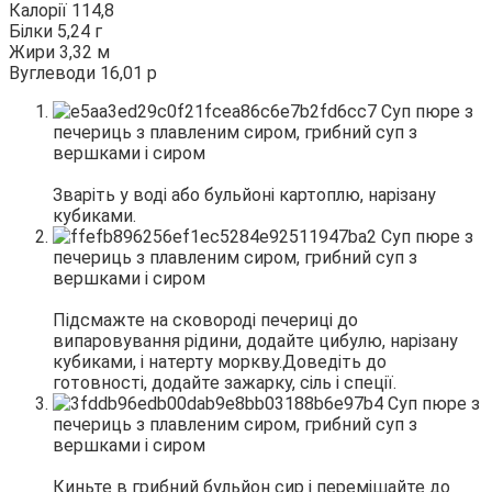
Калорії 114,8
Білки 5,24 г
Жири 3,32 м
Вуглеводи 16,01 р
Зваріть у воді або бульйоні картоплю, нарізану
кубиками.
Підсмажте на сковороді печериці до
випаровування рідини, додайте цибулю, нарізану
кубиками, і натерту моркву.Доведіть до
готовності, додайте зажарку, сіль і спеції.
Киньте в грибний бульйон сир і перемішайте до