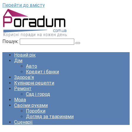
Перейти до вмісту
Пошук:
Новий рік
Дім
Авто
Кредит і банки
Здоров’я
Кулінарні рецепти
Ремонт
Сад і город
Мода
Своїми руками
Поробки
Догляд за тваринами
Сценарії