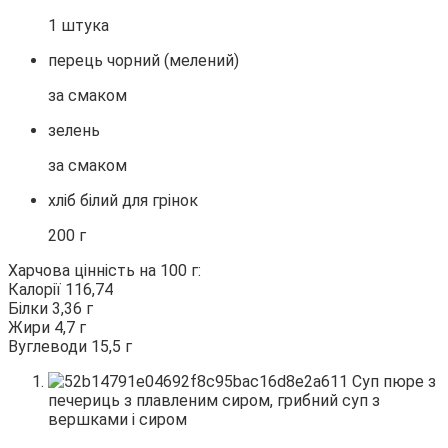
1 штука
перець чорний (мелений)
за смаком
зелень
за смаком
хліб білий для грінок
200 г
Харчова цінність на 100 г:
Калорії 116,74
Білки 3,36 г
Жири 4,7 г
Вуглеводи 15,5 г