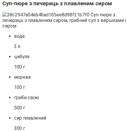
Суп-пюре з печериць з плавленим сиром
вода
3 л
цибуля
100 г
морква
100 г
гриби свіжі
500 г
сир плавлений
300 г