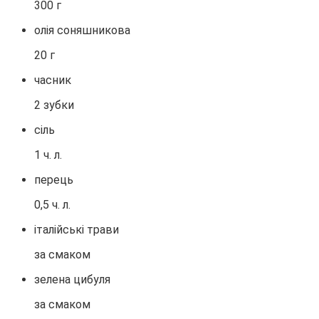
300 г
олія соняшникова
20 г
часник
2 зубки
сіль
1 ч. л.
перець
0,5 ч. л.
італійські трави
за смаком
зелена цибуля
за смаком