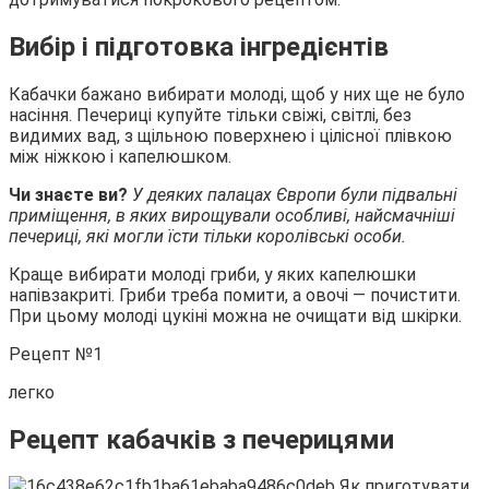
Вибір і підготовка інгредієнтів
Кабачки бажано вибирати молоді, щоб у них ще не було
насіння. Печериці купуйте тільки
свіжі, світлі, без
видимих вад, з щільною поверхнею і цілісної плівкою
між ніжкою і капелюшком.
Чи знаєте ви?
У деяких палацах Європи були підвальні
приміщення, в яких вирощували особливі, найсмачніші
печериці, які могли їсти тільки королівські особи.
Краще вибирати молоді гриби, у яких капелюшки
напівзакриті. Гриби треба помити, а овочі — почистити.
При цьому молоді цукіні можна не очищати від шкірки.
Рецепт №1
легко
Рецепт кабачків з печерицями