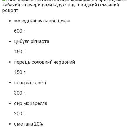
молоді кабачки або цукіні
600 г
цибуля ріпчаста
150 г
перець солодкий червоний
150 г
печериці свіжі
300 г
сир моцарелла
200 г
сметана 20%