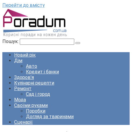
Перейти до вмісту
Пошук:
Новий рік
Дім
Авто
Кредит і банки
Здоров’я
Кулінарні рецепти
Ремонт
Сад і город
Мода
Своїми руками
Поробки
Догляд за тваринами
Сценарії