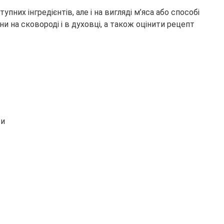
них інгредієнтів, але і на вигляді м’яса або способі
и на сковороді і в духовці, а також оцінити рецепт