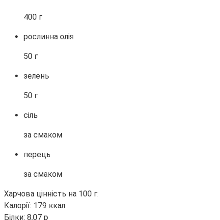
400 г
рослинна олія
50 г
зелень
50 г
сіль
за смаком
перець
за смаком
Харчова цінність на 100 г:
Калорії: 179 ккал
Білки: 8,07 р