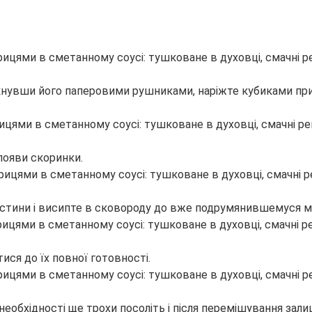
увши його паперовими рушниками, наріжте кубиками прибли
появи скоринки.
частини і висипте в сковороду до вже подрумянившемуся м’
ися до їх повної готовності.
необхідності ще трохи посоліть і після перемішування зали