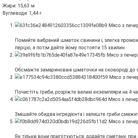
Жири: 15,63 м
Вуглеводи: 1,44 г
Помийте вибраний шматок свинини і, злегка промокн
перцю, а потім дайте йому постояти 15 хвилин.
Обсмажте замариновані шматочки на сковороді до 
Почистіть гриби, розріжте великі екземпляри на 4 
Змішайте обидва інгредієнта і залиште гриби смажит
Як тільки вони приготуються, додайте сметану, при 