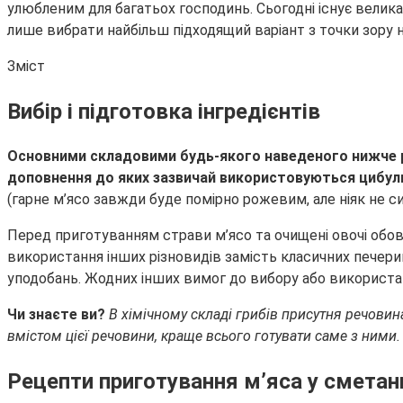
улюбленим для багатьох господинь. Сьогодні існує велика
лише вибрати найбільш підходящий варіант з точки зору н
Зміст
Вибір і підготовка інгредієнтів
Основними складовими будь-якого наведеного нижче рец
доповнення до яких зазвичай використовуються цибулю,
(гарне м’ясо завжди буде помірно рожевим, але ніяк не син
Перед приготуванням страви м’ясо та очищені овочі обов
використання інших різновидів замість класичних печери
уподобань. Жодних інших вимог до вибору або використа
Чи знаєте ви?
В хімічному складі грибів присутня речовин
вмістом цієї речовини, краще всього готувати саме з ними.
Рецепти приготування м’яса у сметан