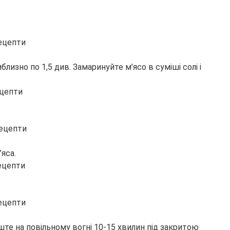
зно по 1,5 див. Замаринуйте м’ясо в суміші солі і
яса.
ште на повільному вогні 10-15 хвилин під закритою