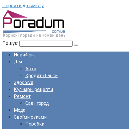
Перейти до вмісту
Пошук:
Новий рік
Дім
Авто
Кредит і банки
Здоров’я
Кулінарні рецепти
Ремонт
Сад і город
Мода
Своїми руками
Поробки