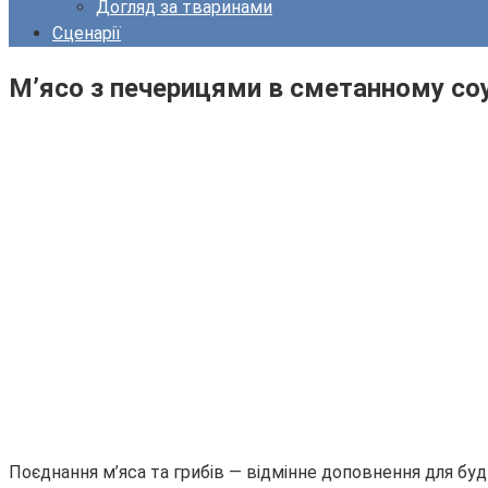
Догляд за тваринами
Сценарії
М’ясо з печерицями в сметанному соу
Поєднання м’яса та грибів — відмінне доповнення для буд