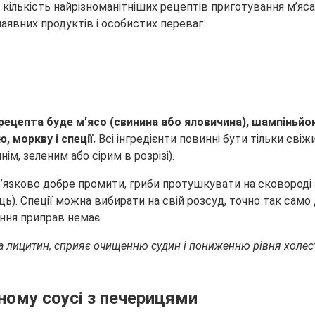
 кількість найрізноманітніших рецептів приготування
м’яса
аявних продуктів і особистих переваг.
епта буде м’ясо (свинина або яловичина), шампіньйони 
 моркву і спеції.
Всі інгредієнти повинні бути тільки сві
ім, зеленим або сірим в розрізі).
’язково добре промити, гриби протушкувати на сковороді 
ць). Спеції можна вибирати на свій розсуд, точно так сам
ння приправ немає.
а лицитин, сприяє очищенню судин і пониженню рівня холест
ному соусі з печерицями