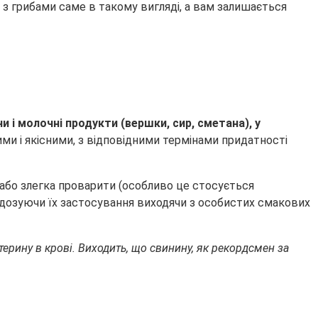
 з грибами саме в такому вигляді, а вам залишається
і молочні продукти (вершки, сир, сметана), у
жими і якісними, з відповідними термінами придатності
або злегка проварити (особливо це стосується
о дозуючи їх застосування виходячи з особистих смакових
ерину в крові. Виходить, що свинину, як рекордсмен за