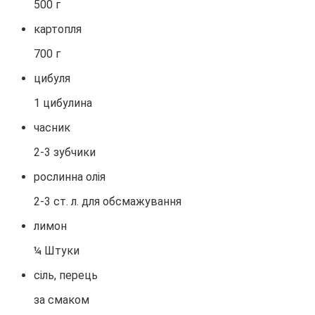
500 г
картопля
700 г
цибуля
1 цибулина
часник
2-3 зубчики
рослинна олія
2-3 ст. л. для обсмажування
лимон
¼ Штуки
сіль, перець
за смаком