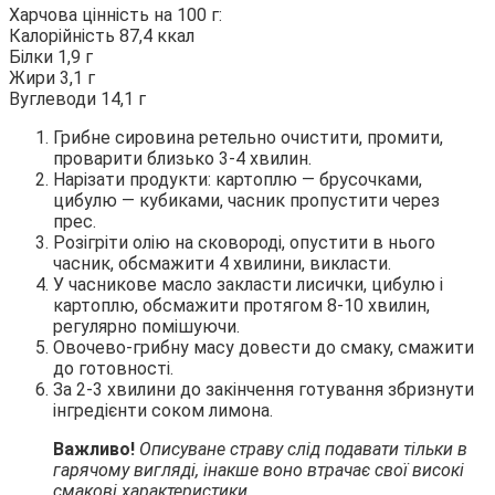
Харчова цінність на 100 г:
Калорійність 87,4 ккал
Білки 1,9 г
Жири 3,1 г
Вуглеводи 14,1 г
Грибне сировина ретельно очистити, промити,
проварити близько 3-4 хвилин.
Нарізати продукти: картоплю — брусочками,
цибулю — кубиками, часник пропустити через
прес.
Розігріти олію на сковороді, опустити в нього
часник, обсмажити 4 хвилини, викласти.
У часникове масло закласти лисички, цибулю і
картоплю, обсмажити протягом 8-10 хвилин,
регулярно помішуючи.
Овочево-грибну масу довести до смаку, смажити
до готовності.
За 2-3 хвилини до закінчення готування збризнути
інгредієнти соком лимона.
Важливо!
Описуване страву слід подавати тільки в
гарячому вигляді, інакше воно втрачає свої високі
смакові характеристики.