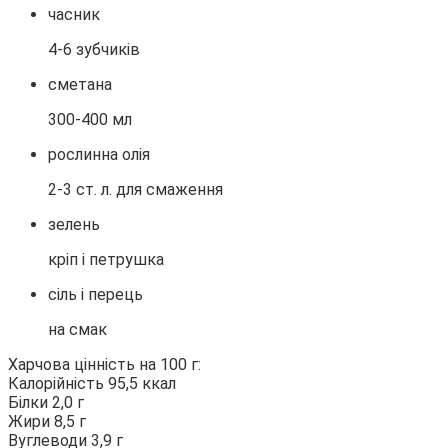
часник
4-6 зубчиків
сметана
300-400 мл
рослинна олія
2-3 ст. л. для смаження
зелень
кріп і петрушка
сіль і перець
на смак
Харчова цінність на 100 г:
Калорійність 95,5 ккал
Білки 2,0 г
Жири 8,5 г
Вуглеводи 3,9 г