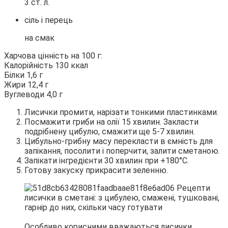
3 ст. л.
сіль і перець
на смак
Харчова цінність на 100 г:
Калорійність 130 ккал
Білки 1,6 г
Жири 12,4 г
Вуглеводи 4,0 г
Лисички промити, нарізати тонкими пластинками.
Посмажити гриби на олії 15 хвилин. Закласти
подрібнену цибулю, смажити ще 5-7 хвилин.
Цибульно-грибну масу перекласти в ємність для
запікання, посолити і поперчити, залити сметаною.
Запікати інгредієнти 30 хвилин при +180°С.
Готову закуску прикрасити зеленню.
Особливо корисними вважаються лисички,