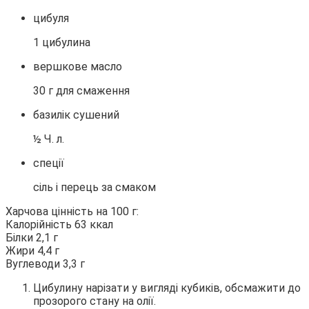
цибуля
1 цибулина
вершкове масло
30 г для смаження
базилік сушений
½ Ч. л.
спеції
сіль і перець за смаком
Харчова цінність на 100 г:
Калорійність 63 ккал
Білки 2,1 г
Жири 4,4 г
Вуглеводи 3,3 г
Цибулину нарізати у вигляді кубиків, обсмажити до
прозорого стану на олії.