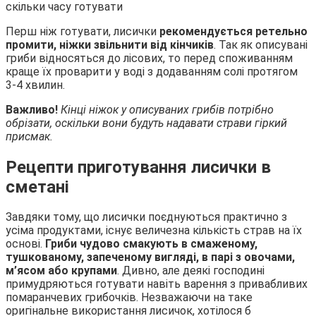
Перш ніж готувати, лисички
рекомендується ретельно
промити, ніжки звільнити від кінчиків
. Так як описувані
гриби відносяться до лісових, то перед споживанням
краще їх проварити у воді з додаванням солі протягом
3-4 хвилин.
Важливо!
Кінці ніжок у описуваних грибів потрібно
обрізати, оскільки вони будуть надавати страви гіркий
присмак.
Рецепти приготування лисички в
сметані
Завдяки тому, що лисички поєднуються практично з
усіма продуктами, існує величезна кількість страв на їх
основі.
Гриби чудово смакують в смаженому,
тушкованому, запеченому вигляді, в парі з овочами,
м’ясом або крупами
. Дивно, але деякі господині
примудряються готувати навіть варення з привабливих
помаранчевих грибочків. Незважаючи на таке
оригінальне використання лисичок, хотілося б