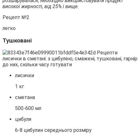
розшарувалася, необхідно використовувати продукт
високої жирності, від 25% і вище.
Рецепт №2
легко
Тушковані
лисички
1 кг
сметана
500-600 мл
цибуля
6-8 цибулин середнього розміру