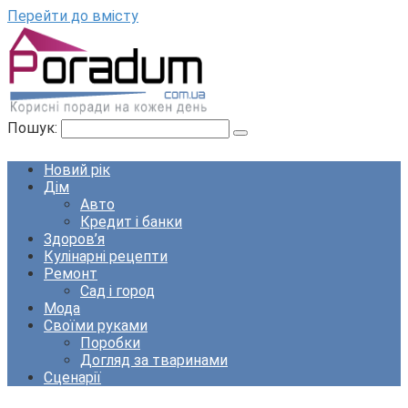
Перейти до вмісту
Пошук:
Новий рік
Дім
Авто
Кредит і банки
Здоров’я
Кулінарні рецепти
Ремонт
Сад і город
Мода
Своїми руками
Поробки
Догляд за тваринами
Сценарії