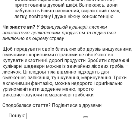
приготовані в духовій шафі. Выпекаясь, вони
набувають більш насичений, виражений смак,
легку, повітряну і дуже ніжну консистенцію.
Чи знаєте ви?
У французькій кулінарії лисички
вважаються делікатесним продуктом та подаються
виключно як окрему страву.
Щоб порадувати своїх близьких або друзів вишуканими,
смачними і корисними стравами не обов’язково
купувати екзотичні, дорогі продукти. Зробити справжні
кулінарні шедеври можна із звичайних лісових грибів —
лисичок. Ці плодові тіла відмінно підходять для
смаження, запікання, тушкування, маринування. Трохи
включивши фантазію, можна недорого і оригінально
урізноманітнити щоденне меню, просто
використовуючи помаранчеві грибочки.
Сподобалася стаття? Поділитися з друзями:
Пошук: