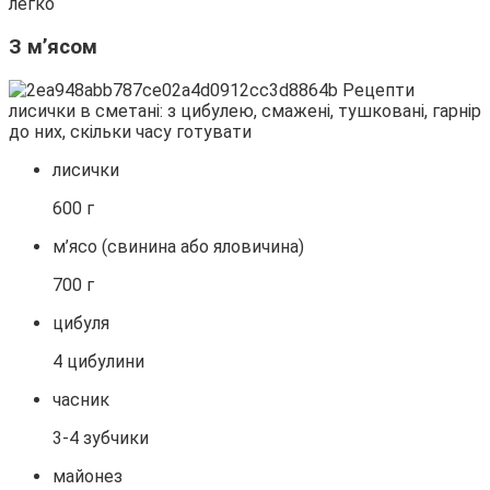
легко
З м’ясом
лисички
600 г
м’ясо (свинина або яловичина)
700 г
цибуля
4 цибулини
часник
3-4 зубчики
майонез