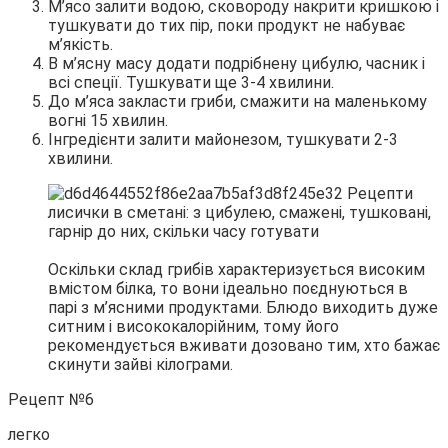
М’ясо залити водою, сковороду накрити кришкою і
тушкувати до тих пір, поки продукт не набуває
м’якість.
В м’ясну масу додати подрібнену цибулю, часник і
всі спеції. Тушкувати ще 3-4 хвилини.
До м’яса закласти гриби, смажити на маленькому
вогні 15 хвилин.
Інгредієнти залити майонезом, тушкувати 2-3
хвилини.
Оскільки склад грибів характеризується високим
вмістом білка, то вони ідеально поєднуються в
парі з м’ясними продуктами. Блюдо виходить дуже
ситним і висококалорійним, тому його
рекомендується вживати дозовано тим, хто бажає
скинути зайві кілограми.
Рецепт №6
легко