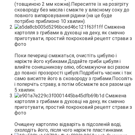
(товщиною 2 мм кожна).Пересипте їх на розігріту
сковороду без масла і смажте у власному соку до
повного випаровування рідини (на це буде
потрібно приблизно 10 хвилин).
Поки печериці смажаться, очистіть цибулю і
наріжте його кубиками.Додайте гриби цибуля і
влийте соняшникову олію, обсмажуючи всі разом
до повної прозорості цибулі.Подрібніть часник і так
само висипте його в сковороду з грибами.Посоліть
і поперчіть страву, а потім обсмажте все разом ще
5 хвилин.
Очищену картоплю відваріть в підсоленій воді,
охолодіть його, після чого наріжте пластинками.