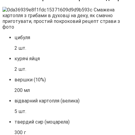
цибуля
2 шт.
курячі яйця
2 шт.
вершки (10%)
200 мл
відварний картопля (велика)
5 шт.
твердий сир (моцарела)
300 г