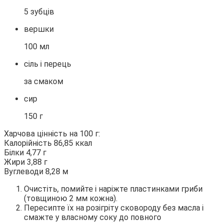
5 зубців
вершки
100 мл
сіль і перець
за смаком
сир
150 г
Харчова цінність на 100 г:
Калорійність 86,85 ккал
Білки 4,77 г
Жири 3,88 г
Вуглеводи 8,28 м
Очистіть, помийте і наріжте пластинками гриби
(товщиною 2 мм кожна).
Пересипте їх на розігріту сковороду без масла і
смажте у власному соку до повного