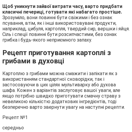
Щоб уникнути зайвої витрати часу, варто придбати
класичні печериці, готувати які набагато простіше.
Зрозуміло, вони повинні бути свіжими і без ознак
псування, втім, як і інші використовувані продукти,
наприклад, цибуля, картопля, твердий сир, вершки і яйця.
Сіль і спеції повинні бути розсипчастими, без ознак
грибка і будь-якого неприємного запаху.
Рецепт приготування картоплі з
грибами в духовці
Картоплю з грибами можна смажити і запікати як з
використанням стандартної сковорідки, так і
застосовуючи в цих цілях мультиварку або духова
шафа. Кожен з варіантів заслуговує вашої уваги, але
якщо потрібно швидко приготувати смачну страву з
невеликою кількістю додаткових інгредієнтів, тоді
безперечно варто звернути увагу на наступні рецепти.
Рецепт №1
середньо