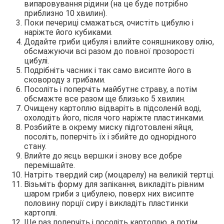
випаровування рідини (на це буде потрібно
приблизно 10 хвилин).
Поки печериці смажаться, очистіть цибулю і
наріжте його кубиками.
Додайте гриби цибуля і влийте соняшникову олію,
обсмажуючи всі разом до повної прозорості
цибулі.
Подрібніть часник і так само висипте його в
сковороду з грибами.
Посоліть і поперчіть майбутнє страву, а потім
обсмажте все разом ще близько 5 хвилин.
Очищену картоплю відваріть в підсоленій воді,
охолодіть його, після чого наріжте пластинками.
Розбийте в окрему миску підготовлені яйця,
посоліть, поперчіть їх і збийте до однорідного
стану.
Влийте до яєць вершки і знову все добре
перемішайте.
Натріть твердий сир (моцарелу) на великій тертці.
Візьміть форму для запікання, викладіть рівним
шаром гриби з цибулею, поверх них висипте
половину порції сиру і викладіть пластинки
картоплі.
Ще раз поперчіть і посоліть картоплю, а потім