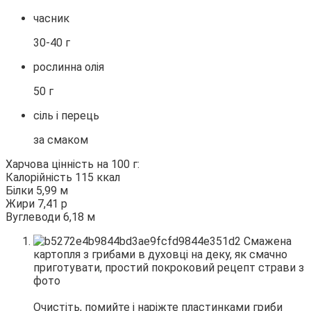
часник
30-40 г
рослинна олія
50 г
сіль і перець
за смаком
Харчова цінність на 100 г:
Калорійність 115 ккал
Білки 5,99 м
Жири 7,41 р
Вуглеводи 6,18 м
Очистіть, помийте і наріжте пластинками гриби