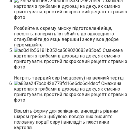
Розбийте в окрему миску підготовлені яйця,
посоліть, поперчіть їх і збийте до однорідного
стану.Влийте до яєць вершки і знову все добре
перемішайте.
Натріть твердий сир (моцарелу) на великій тертці.
Візьміть форму для запікання, викладіть рівним
шаром гриби з цибулею, поверх них висипте
половину порції сиру і викладіть пластинки
картоплі.