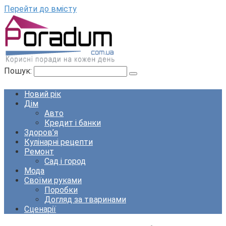
Перейти до вмісту
Пошук:
Новий рік
Дім
Авто
Кредит і банки
Здоров’я
Кулінарні рецепти
Ремонт
Сад і город
Мода
Своїми руками
Поробки
Догляд за тваринами
Сценарії