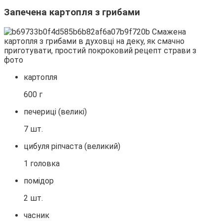
Запечена картопля з грибами
картопля
600 г
печериці (великі)
7 шт.
цибуля ріпчаста (великий)
1 головка
помідор
2 шт.
часник