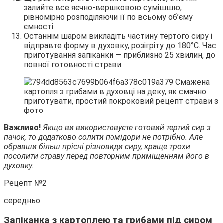
залийте все яєчно-вершковою сумішшю,
рівномірно розподіляючи її по всьому об’єму
ємності.
Останнім шаром викладіть частину тертого сиру і
відправте форму в духовку, розігріту до 180°С. Час
приготування запіканки — приблизно 25 хвилин, до
повної готовності страви.
Важливо!
Якщо ви використовуєте готовий тертий сир з
пачок, то додатково солити помідори не потрібно. Але
обравши більш прісні різновиди сиру, краще трохи
посолити страву перед повторним приміщенням його в
духовку.
Рецепт №2
середньо
Запіканка з картоплею та грибами під сиром