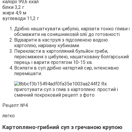
калорії 99,6 ккал
білки 3,2 г
жири 4,9 м
вуглеводи 11,2 г
Дрібно нашаткувати цибулю, нарізати тонко гливи і
обсмажити на соняшниковій олії до готовності.
Відварити в каструлі з підсоленою водою
картоплю, нарізану кубиками.
Перекласти в картопляний бульйон гриби,
пересмажені з цибулею, нашатковану болгарський
перець і варити протягом 10-15 хв.
Всипати в суп дрібно натертий сир, інтенсивно
перемішати.
Рецепт №4
легко
Картопляно-грибний суп з гречаною крупою