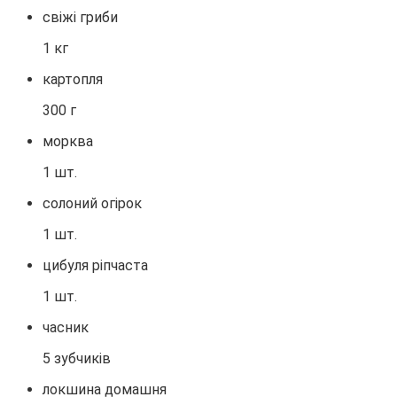
свіжі гриби
1 кг
картопля
300 г
морква
1 шт.
солоний огірок
1 шт.
цибуля ріпчаста
1 шт.
часник
5 зубчиків
локшина домашня