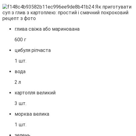
глива свіжа або маринована
600 г
цибуля ріпчаста
1 шт.
вода
2 л
картопля великий
3 шт.
морква велика
1 шт.
зелень