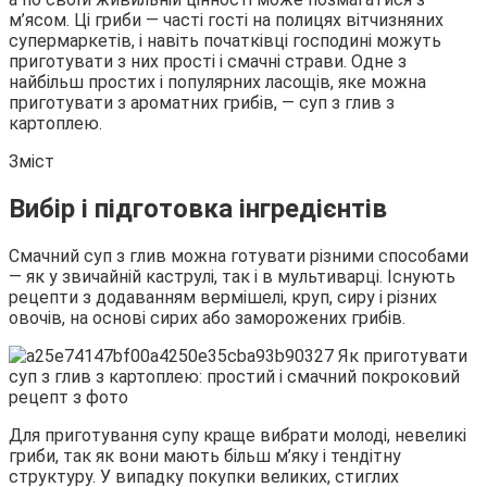
м’ясом. Ці гриби — часті гості на полицях вітчизняних
супермаркетів, і навіть початківці господині можуть
приготувати з них прості і смачні страви. Одне з
найбільш простих і популярних ласощів, яке можна
приготувати з ароматних грибів, — суп з глив з
картоплею.
Зміст
Вибір і підготовка інгредієнтів
Смачний суп з глив можна готувати різними способами
— як у звичайній каструлі, так і в мультиварці. Існують
рецепти з додаванням вермішелі, круп, сиру і різних
овочів, на основі сирих або заморожених грибів.
Для приготування супу краще вибрати молоді, невеликі
гриби, так як вони мають більш м’яку і тендітну
структуру. У випадку покупки великих, стиглих