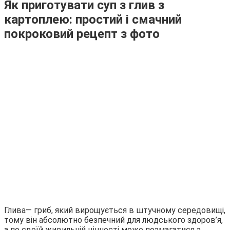
Як приготувати суп з глив з
картоплею: простий і смачний
покроковий рецепт з фото
Глива— гриб, який вирощується в штучному середовищі,
тому він абсолютно безпечний для людського здоров’я,
а по своїй живильній цінності може позмагатися з