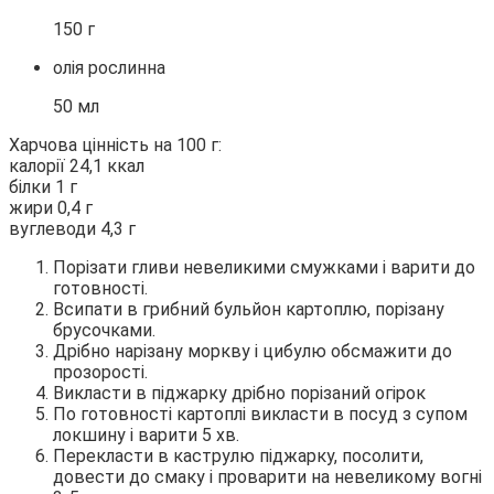
150 г
олія рослинна
50 мл
Харчова цінність на 100 г:
калорії 24,1 ккал
білки 1 г
жири 0,4 г
вуглеводи 4,3 г
Порізати гливи невеликими смужками і варити до
готовності.
Всипати в грибний бульйон картоплю, порізану
брусочками.
Дрібно нарізану моркву і цибулю обсмажити до
прозорості.
Викласти в піджарку дрібно порізаний огірок
По готовності картоплі викласти в посуд з супом
локшину і варити 5 хв.
Перекласти в каструлю піджарку, посолити,
довести до смаку і проварити на невеликому вогні