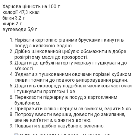
Харчова цінність на 100 г:
калорії 47,3 ккал
білки 3,2 г
жири 2 г
вуглеводи 5,9 г
Нарізати картоплю рівними брусками і кинути в
посуд з киплячою водою.
Дрібно шінкованной цибулю обсмажити в добре
розігрітому маслі до прозорості.
Додати до цибулі натерту моркву і тушкувати до
м’якості.
З’єднати з тушкованими овочами порізані кубиком
гливи і томити до повного випаровування рідини.
Додати в сковороду подрібнені часникові часточки
і тушкувати протягом 1 хв.
Перекласти піджарку в посуд з картопляним
бульйоном.
Приправити сіллю і перцем за смаком, варити 5 хв.
Потроху ввести вершки, довести до закипання,
але не кип’ятити, а зняти з вогню.
Подавати з дрібно нарубаною зеленню.