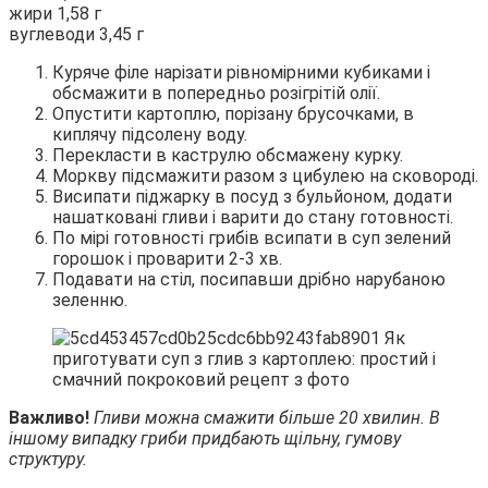
жири 1,58 г
вуглеводи 3,45 г
Куряче філе нарізати рівномірними кубиками і
обсмажити в попередньо розігрітій олії.
Опустити картоплю, порізану брусочками, в
киплячу підсолену воду.
Перекласти в каструлю обсмажену курку.
Моркву підсмажити разом з цибулею на сковороді.
Висипати піджарку в посуд з бульйоном, додати
нашатковані гливи і варити до стану готовності.
По мірі готовності грибів всипати в суп зелений
горошок і проварити 2-3 хв.
Подавати на стіл, посипавши дрібно нарубаною
зеленню.
Важливо!
Гливи можна смажити більше 20 хвилин. В
іншому випадку гриби придбають щільну, гумову
структуру.