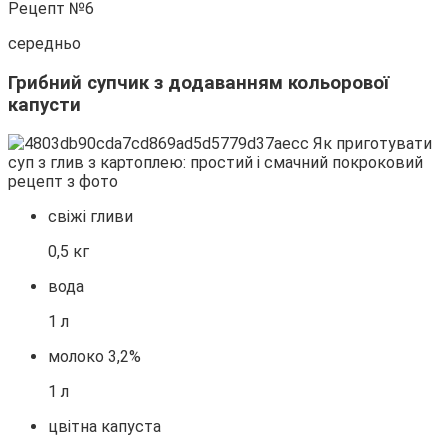
Рецепт №6
середньо
Грибний супчик з додаванням кольорової
капусти
свіжі гливи
0,5 кг
вода
1 л
молоко 3,2%
1 л
цвітна капуста