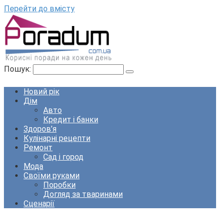
Перейти до вмісту
Пошук:
Новий рік
Дім
Авто
Кредит і банки
Здоров’я
Кулінарні рецепти
Ремонт
Сад і город
Мода
Своїми руками
Поробки
Догляд за тваринами
Сценарії