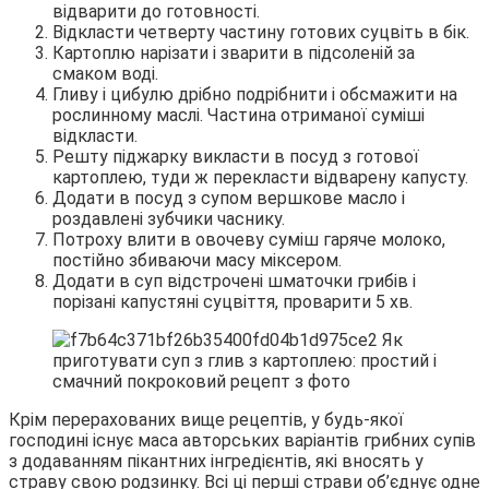
відварити до готовності.
Відкласти четверту частину готових суцвіть в бік.
Картоплю нарізати і зварити в підсоленій за
смаком воді.
Гливу і цибулю дрібно подрібнити і обсмажити на
рослинному маслі. Частина отриманої суміші
відкласти.
Решту піджарку викласти в посуд з готової
картоплею, туди ж перекласти відварену капусту.
Додати в посуд з супом вершкове масло і
роздавлені зубчики часнику.
Потроху влити в овочеву суміш гаряче молоко,
постійно збиваючи масу міксером.
Додати в суп відстрочені шматочки грибів і
порізані капустяні суцвіття, проварити 5 хв.
Крім перерахованих вище рецептів, у будь-якої
господині існує маса авторських варіантів грибних супів
з додаванням пікантних інгредієнтів, які вносять у
страву свою родзинку. Всі ці перші страви об’єднує одне