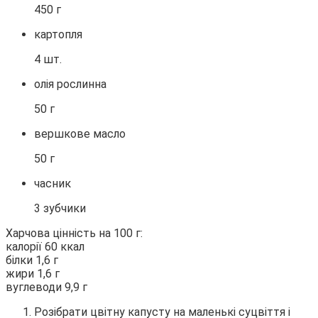
450 г
картопля
4 шт.
олія рослинна
50 г
вершкове масло
50 г
часник
3 зубчики
Харчова цінність на 100 г:
калорії 60 ккал
білки 1,6 г
жири 1,6 г
вуглеводи 9,9 г
Розібрати цвітну капусту на маленькі суцвіття і