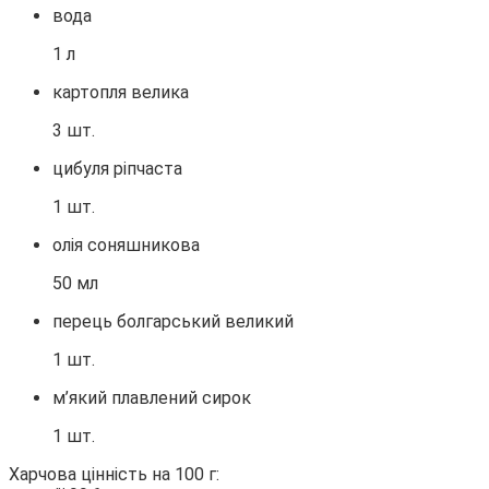
вода
1 л
картопля велика
3 шт.
цибуля ріпчаста
1 шт.
олія соняшникова
50 мл
перець болгарський великий
1 шт.
м’який плавлений сирок
1 шт.
Харчова цінність на 100 г: