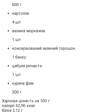
600 г
картопля
4 шт.
велика морквина
1 шт.
консервований зелений горошок
1 банку
цибуля ріпчаста
1 шт.
куряче філе
300 г
Харчова цінність на 100 г:
калорії 62,96 ккал
білки 3,12 г