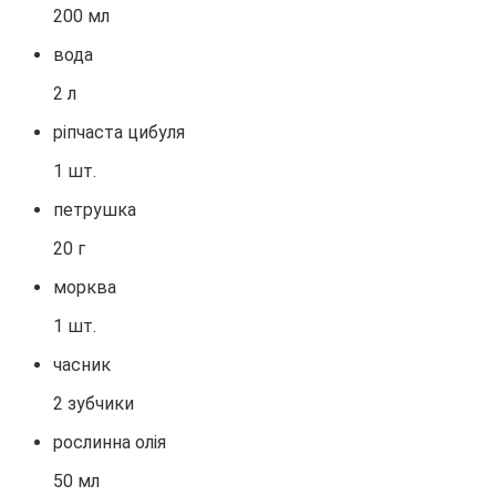
200 мл
вода
2 л
ріпчаста цибуля
1 шт.
петрушка
20 г
морква
1 шт.
часник
2 зубчики
рослинна олія
50 мл