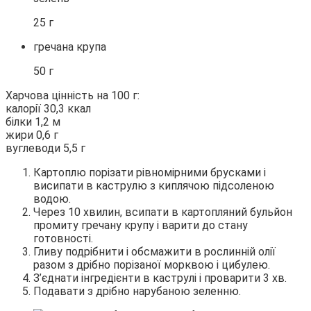
25 г
гречана крупа
50 г
Харчова цінність на 100 г:
калорії 30,3 ккал
білки 1,2 м
жири 0,6 г
вуглеводи 5,5 г
Картоплю порізати рівномірними брусками і
висипати в каструлю з киплячою підсоленою
водою.
Через 10 хвилин, всипати в картопляний бульйон
промиту гречану крупу і варити до стану
готовності.
Гливу подрібнити і обсмажити в рослинній олії
разом з дрібно порізаної морквою і цибулею.
З’єднати інгредієнти в каструлі і проварити 3 хв.
Подавати з дрібно нарубаною зеленню.