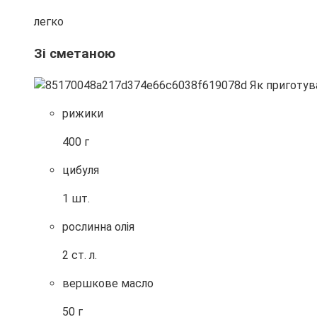
легко
Зі сметаною
рижики
400 г
цибуля
1 шт.
рослинна олія
2 ст. л.
вершкове масло
50 г