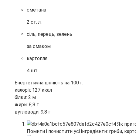
сметана
2 ст. л.
сіль, перець, зелень
за смаком
картопля
4 шт.
Енергетична цінність на 100 г:
калорії: 127 ккал
білки: 2 м
жири: 8,8 г
вуглеводи: 9,8 г
Помити і почистити усі інгредієнти: гриби, кар