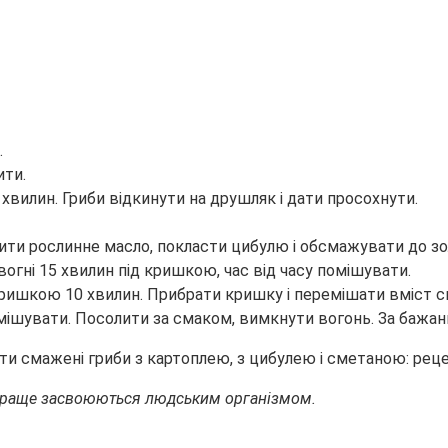
.
ити.
 хвилин. Гриби відкинути на друшляк і дати просохнути.
лити рослинне масло, покласти цибулю і обсмажувати до зо
огні 15 хвилин під кришкою, час від часу помішувати.
ришкою 10 хвилин. Прибрати кришку і перемішати вміст с
мішувати. Посолити за смаком, вимкнути вогонь. За бажанн
айкраще засвоюються людським організмом.