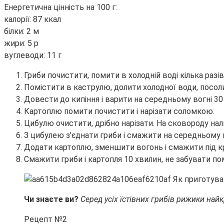
Енергетична цінність на 100 г:
калорії: 87 ккал
білки: 2 м
жири: 5 р
вуглеводи: 11 г
Гриби почистити, помити в холодній воді кілька разів
Помістити в каструлю, долити холодної води, посол
Довести до кипіння і варити на середньому вогні 30
Картоплю помити почистити і нарізати соломкою.
Цибулю очистити, дрібно нарізати. На сковороду на
З цибулею з’єднати гриби і смажити на середньому в
Додати картоплю, зменшити вогонь і смажити під к
Смажити гриби і картопля 10 хвилин, не забувати по
Чи знаєте ви?
Серед усіх їстівних грибів рижики н
Рецепт №2