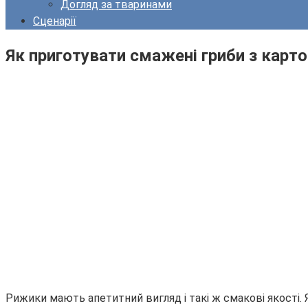
Догляд за тваринами
Сценарії
Як приготувати смажені гриби з карто
Рижики мають апетитний вигляд і такі ж смакові якості. 