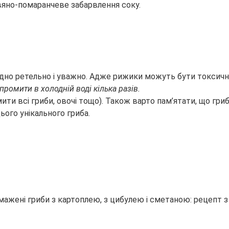
вяно-помаранчеве забарвлення соку.
ідно ретельно і уважно. Адже рижики можуть бути токсичні
ромити в холодній воді кілька разів.
мити всі гриби, овочі тощо). Також варто пам’ятати, що гри
ого унікального гриба.