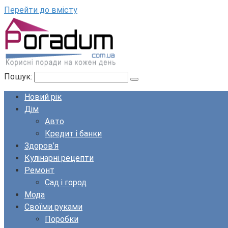
Перейти до вмісту
Пошук:
Новий рік
Дім
Авто
Кредит і банки
Здоров’я
Кулінарні рецепти
Ремонт
Сад і город
Мода
Своїми руками
Поробки