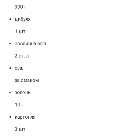
300 г
цибуля
1 шт.
рослинна олія
2 ст. л.
сіль
за смаком
зелень
10 г
картопля
3 шт.