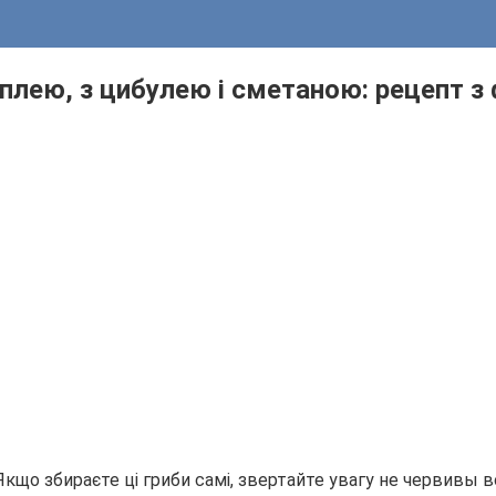
плею, з цибулею і сметаною: рецепт з
Якщо збираєте ці гриби самі, звертайте увагу не червивы в