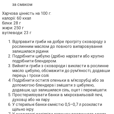
за смаком
Харчова цінність на 100 г:
калорії: 60 ккал
білки: 28 г
жири: 250 г
вуглеводи: 23 г
Відправити гриби на добре прогріту сковороду з
рослинним маслом до повного випаровування
залишилася рідини.
Подрібнити цибулю (дрібно нарізати або крупно
подрібнити блендером.
Вийняти гриби з сковороди і викласти в рослинне
масло цибулю, обсмажити до рум’яності, додавши
перець і трохи солі.
Подрібнити остиглі опеньки в м’ясорубці або за
допомогою блендера і змішати з цибулею,
додавши, що залишилася сіль, оцет і перемішати.
Простерилізувати банки в мікрохвильовій печі,
духовці або на пару.
У стерильні банки ємністю 0,5–0,7 л розкласти
щільно ікру.