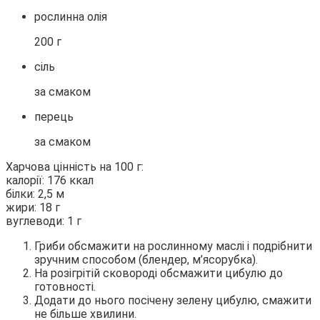
рослинна олія
200 г
сіль
за смаком
перець
за смаком
Харчова цінність на 100 г:
калорії: 176 ккал
білки: 2,5 м
жири: 18 г
вуглеводи: 1 г
Гриби обсмажити на рослинному маслі і подрібнити
зручним способом (блендер, м’ясорубка).
На розігрітій сковороді обсмажити цибулю до
готовності.
Додати до нього посічену зелену цибулю, смажити
не більше хвилини.