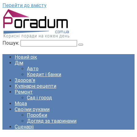
Перейти до вмісту
Пошук:
Новий рік
Дім
Авто
Кредит і банки
Здоров’я
Кулінарні рецепти
Ремонт
Сад і город
Мода
Своїми руками
Поробки
Догляд за тваринами
Сценарії