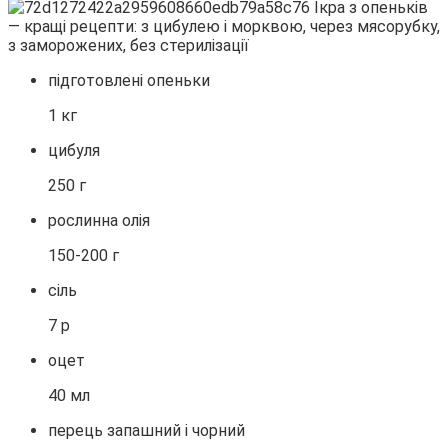
підготовлені опеньки
1 кг
цибуля
250 г
рослинна олія
150-200 г
сіль
7 р
оцет
40 мл
перець запашний і чорний