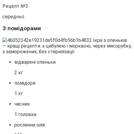
Рецепт №3
середньо
З помідорами
відварені опеньки
2 кг
помідори
1 кг
часник
1 головка
рослинна олія