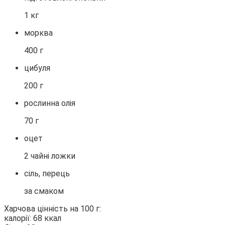
1 кг
морква
400 г
цибуля
200 г
рослинна олія
70 г
оцет
2 чайні ложки
сіль, перець
за смаком
Харчова цінність на 100 г:
калорії: 68 ккал