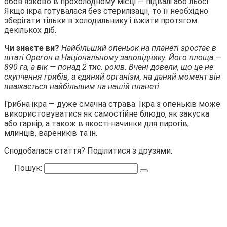
обов’язково в прохолодному місці — підвалі або льосі.
Якщо ікра готувалася без стерилізації, то її необхідно
зберігати тільки в холодильнику і вжити протягом
декількох діб.
Чи знаєте ви?
Найбільший опеньок на планеті зростає в
штаті Орегон в Національному заповіднику. Його площа —
890 га, а вік — понад 2 тис. років. Вчені довели, що це не
скупчення грибів, а єдиний організм, на даний момент він
вважається найбільшим на нашій планеті.
Грибна ікра — дуже смачна страва. Ікра з опеньків може
використовуватися як самостійне блюдо, як закуска
або гарнір, а також в якості начинки для пирогів,
млинців, вареників та ін.
Сподобалася стаття? Поділитися з друзями:
Пошук: