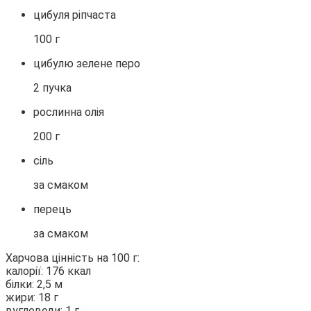
цибуля ріпчаста
100 г
цибулю зелене перо
2 пучка
рослинна олія
200 г
сіль
за смаком
перець
за смаком
Харчова цінність на 100 г:
калорії: 176 ккал
білки: 2,5 м
жири: 18 г
вуглеводи: 1 г