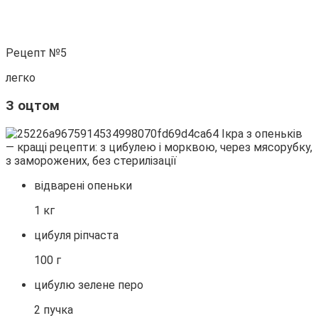
Рецепт №5
легко
З оцтом
відварені опеньки
1 кг
цибуля ріпчаста
100 г
цибулю зелене перо
2 пучка