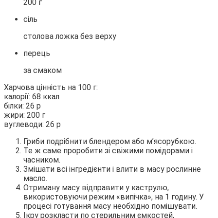
200 г
сіль
столова ложка без верху
перець
за смаком
Харчова цінність на 100 г:
калорії: 68 ккал
білки: 26 р
жири: 200 г
вуглеводи: 26 р
Гриби подрібнити блендером або м’ясорубкою.
Те ж саме проробити зі свіжими помідорами і
часником.
Змішати всі інгредієнти і влити в масу рослинне
масло.
Отриману масу відправити у каструлю,
використовуючи режим «випічка», на 1 годину. У
процесі готування масу необхідно помішувати.
Ікру розкласти по стерильним ємкостей,