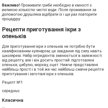
Важливо!
Промивати гриби необхідно в ємності з
великою кількістю чистої води. Після промивання за
допомогою друшляка відібрати їх і ще раз повторити
процедуру.
Рецепти приготування ікри з
опеньків
Для приготування ікри з опеньків не потрібно бути
кваліфікованим кулінаром, це завдання під силу навіть
школяреві. Набір інгредієнтів змінюється в залежності
від рецепту, але і він досить простий: підготовлені
опеньки, цибулю, моркву, оцет. Нижче представлені
найбільш прості і в той же час найбільш смачні рецепти
приготування і заготівлі ікри з опеньків.
Рецепт №1
середньо
Класична