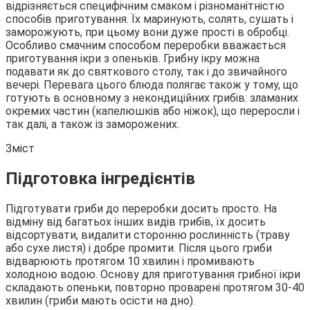
відрізняється специфічним смаком і різноманітністю
способів приготування. Їх маринують, солять, сушать і
заморожують, при цьому вони дуже прості в обробці.
Особливо смачним способом переробки вважається
приготування
ікри з опеньків. Грибну ікру можна
подавати як до святкового столу, так і до звичайного
вечері. Перевага цього блюда полягає також у тому, що
готують в основному з некондиційних грибів: зламаних
окремих частин (капелюшків або ніжок), що переросли і
так далі, а також із заморожених.
Зміст
Підготовка інгредієнтів
Підготувати гриби до переробки досить просто. На
відміну від багатьох інших видів грибів, їх досить
відсортувати, видалити сторонню рослинність (траву
або сухе листя) і добре промити. Після цього гриби
відварюють протягом 10 хвилин і промивають
холодною водою. Основу для приготування грибної ікри
складають опеньки, повторно проварені протягом 30-40
хвилин (гриби мають осісти на дно).