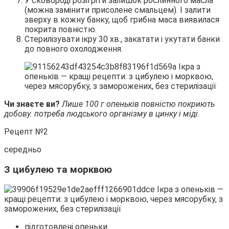
У сковороді розігріти залишок рослинного масла
(можна замінити присолене смальцем). І залити
зверху в кожну банку, щоб грибна маса виявилася
покрита повністю.
Стерилізувати ікру 30 хв., закатати і укутати банки
до повного охолодження.
Чи знаєте ви?
Лише 100 г опеньків повністю покриють
добову. потреба людського організму в цинку і міді.
Рецепт №2
середньо
З цибулею та морквою
підготовлені опеньки