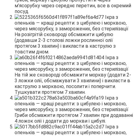
м’ясорубку через середнє перетин, все в окремий
посуд.
На розігрітій сковороді обсмажити цибулю
(додавши 2-3 столові ложки рослинної олії
протягом 3 хвилин) і викласти в каструлю з
товстим дном.
На тій же сковороді обсмажити моркву (додати 2-
3 ложки олії, обсмажувати 3 хвилини) і викласти в
каструлю з морквою, посолити і поперчити.
Тушкувати протягом 7 хвилин.
Гриби обсмажити протягом 7 хвилин при додаванні
4 ложок олії і додати до моркви і цибулі.