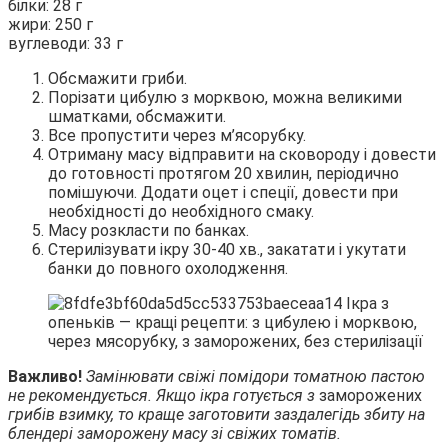
білки: 28 г
жири: 250 г
вуглеводи: 33 г
Обсмажити гриби.
Порізати цибулю з морквою, можна великими
шматками, обсмажити.
Все пропустити через м’ясорубку.
Отриману масу відправити на сковороду і довести
до готовності протягом 20 хвилин, періодично
помішуючи. Додати оцет і спеції, довести при
необхідності до необхідного смаку.
Масу розкласти по банках.
Стерилізувати ікру 30-40 хв., закатати і укутати
банки до повного охолодження.
Важливо!
Замінювати свіжі помідори томатною пастою
не рекомендується. Якщо ікра готується з
заморожених
грибів взимку, то краще заготовити заздалегідь збиту на
блендері заморожену масу зі свіжих томатів.