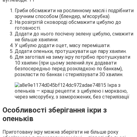
Гриби обсмажити на рослинному маслі і подрібнити
зручним способом (блендер, м’ясорубка).
На розігрітій сковороді обсмажити цибулю до
готовності.
Додати до нього посічену зелену цибулю, смажити
не більше хвилини.
У цибулю додати оцет, масу перемішати.
Додати опеньки, протушкувати ще пару хвилин.
Для заготівлі на зиму ікру потрібно протушкувати
10 хвилин (при цьому зелений лук додавати
безпосередньо перед розкладкою по банкам),
розкласти по банках і стерилізувати 30 хвилин.
Особливості зберігання ікри з
опеньків
Приготовану ікру можна зберігати не більше року