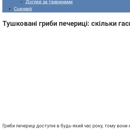
Догляд за тваринами
Сценарії
Тушковані гриби печериці: скільки га
Гриби печериці доступні в будь-який час року, тому вони