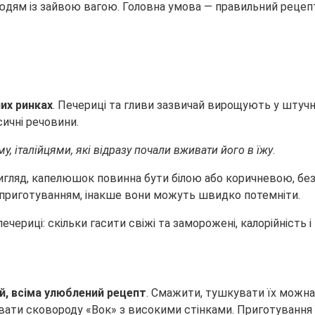
людям із зайвою вагою. Головна умова — правильний
рецеп
них ринках
. Печериці та гливи зазвичай вирощують у штучни
сичні речовини.
у, італійцями, які відразу почали вживати його в їжу
.
 вигляд, капелюшок повинна бути білою або коричневою, бе
х приготуванням, інакше вони можуть швидко потемніти.
й, всіма улюблений рецепт
. Смажити, тушкувати їх можна
вати сковороду «Вок» з високими стінками. Приготування ї