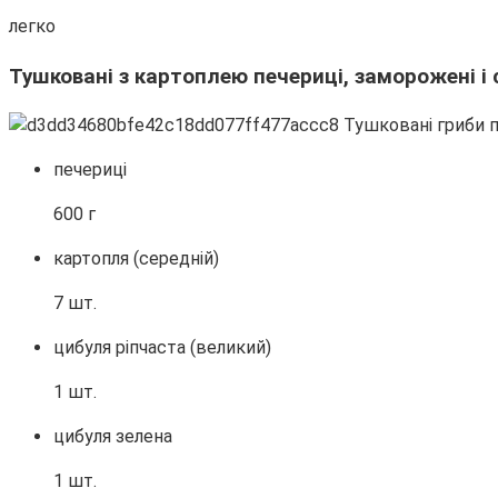
легко
Тушковані з картоплею печериці, заморожені і 
печериці
600 г
картопля (середній)
7 шт.
цибуля ріпчаста (великий)
1 шт.
цибуля зелена
1 шт.