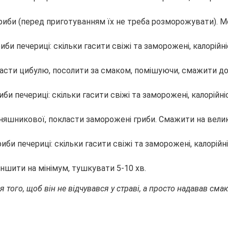
 гриби (перед приготуванням їх не треба розморожувати).
класти цибулю, посолити за смаком, помішуючи, смажити до
оняшникової, покласти заморожені гриби. Смажити на велик
ншити на мінімум, тушкувати 5-10 хв.
я того, щоб він не відчувався у страві, а просто надавав см