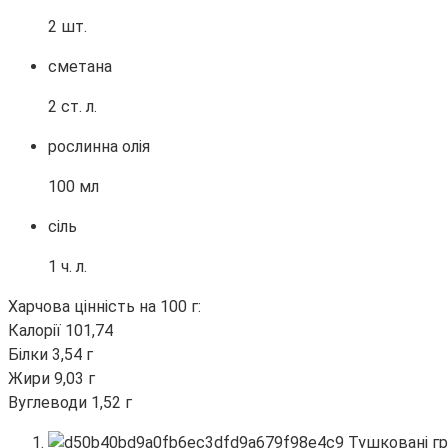
2 шт.
сметана
2 ст. л.
рослинна олія
100 мл
сіль
1 ч. л.
Харчова цінність на 100 г:
Калорії 101,74
Білки 3,54 г
Жири 9,03 г
Вуглеводи 1,52 г