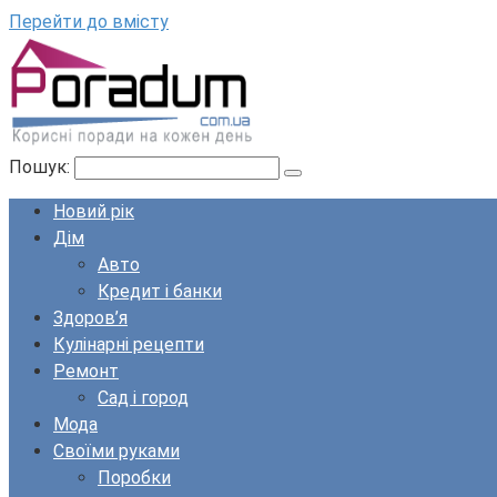
Перейти до вмісту
Пошук:
Новий рік
Дім
Авто
Кредит і банки
Здоров’я
Кулінарні рецепти
Ремонт
Сад і город
Мода
Своїми руками
Поробки