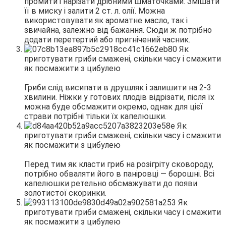
промити і нарізати дрібними шматочками. Змішати
її в миску і залити 2 ст. л. олії. Можна
використовувати як ароматне масло, так і
звичайна, залежно від бажання. Сюди ж потрібно
додати перетертий або пригнічений часник.
Гриби слід висипати в друшляк і залишити на 2-3
хвилини. Ніжки у готових плодів відрізати, після їх
можна буде обсмажити окремо, однак для цієї
страви потрібні тільки їх капелюшки.
Перед тим як класти гриб на розігріту сковороду,
потрібно обваляти його в паніровці — борошні. Всі
капелюшки ретельно обсмажувати до появи
золотистої скоринки.