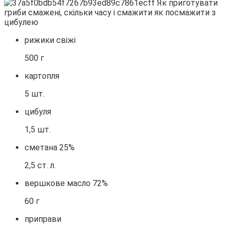
рижики свіжі
500 г
картопля
5 шт.
цибуля
1,5 шт.
сметана 25%
2,5 ст. л.
вершкове масло 72%
60 г
приправи