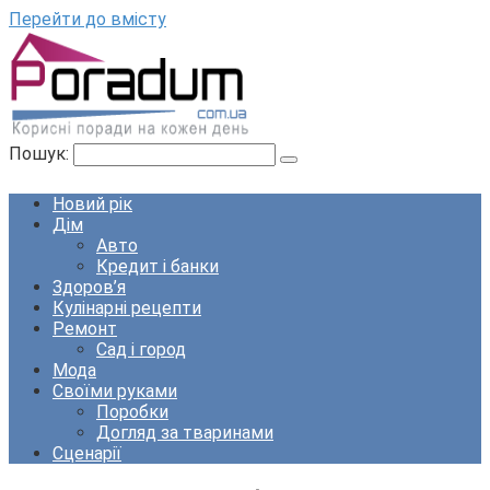
Перейти до вмісту
Пошук:
Новий рік
Дім
Авто
Кредит і банки
Здоров’я
Кулінарні рецепти
Ремонт
Сад і город
Мода
Своїми руками
Поробки
Догляд за тваринами
Сценарії