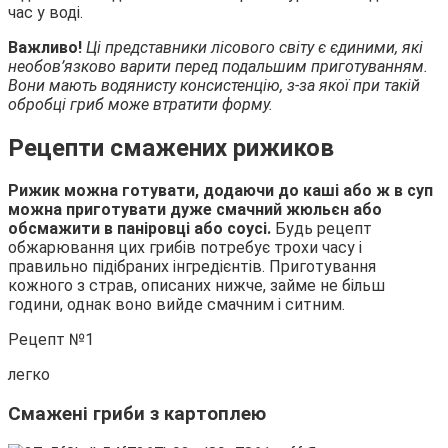
час у воді.
Важливо!
Ці представники лісового світу є єдиними, які
необов’язково варити перед подальшим приготуванням.
Вони мають водянисту консистенцію, з-за якої при такій
обробці гриб може втратити форму.
Рецепти смажених рижиков
Рижик можна готувати, додаючи до каші або ж в суп
можна приготувати дуже смачний жюльєн або
обсмажити в паніровці або соусі.
Будь рецепт
обжарювання цих грибів потребує трохи часу і
правильно підібраних інгредієнтів. Приготування
кожного з страв, описаних нижче, займе не більш
години, однак воно вийде смачним і ситним.
Рецепт №1
легко
Смажені гриби з картоплею