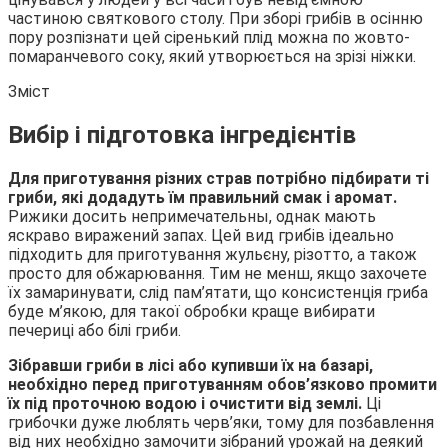
частиною святкового столу. При зборі грибів в осінню
пору розпізнати цей сіренький плід можна по жовто-
помаранчевого
соку, який утворюється на зрізі ніжки.
Зміст
Вибір і підготовка інгредієнтів
Для приготування різних страв потрібно підбирати ті
гриби, які додадуть їм правильний смак і аромат.
Рижики досить непримечательны, однак мають
яскраво виражений запах. Цей вид грибів ідеально
підходить для приготування жульєну, різотто, а також
просто для обжарювання. Тим не менш, якщо захочете
їх замаринувати, слід пам’ятати, що консистенція гриба
буде м’якою, для такої обробки краще вибирати
печериці або білі гриби.
Зібравши гриби в лісі або купивши їх на базарі,
необхідно перед приготуванням обов’язково промити
їх під проточною водою і очистити від землі.
Ці
грибочки дуже люблять черв’яки, тому для позбавлення
від них необхідно замочити зібраний урожай на деякий