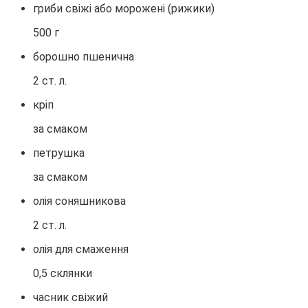
гриби свіжі або морожені (рижики)
500 г
борошно пшенична
2 ст. л.
кріп
за смаком
петрушка
за смаком
олія соняшникова
2 ст. л.
олія для смаження
0,5 склянки
часник свіжий