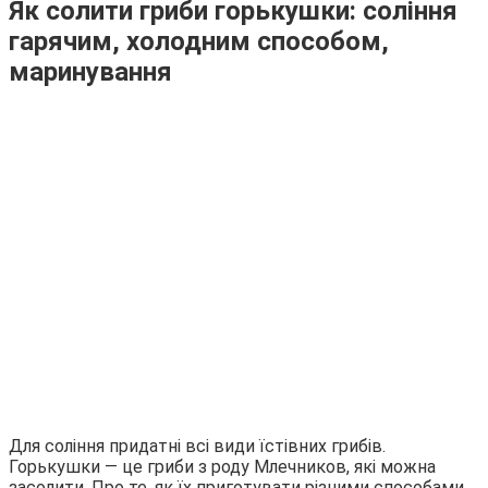
Як солити гриби горькушки: соління
гарячим, холодним способом,
маринування
Для соління придатні всі види їстівних грибів.
Горькушки — це гриби з роду Млечников, які можна
засолити. Про те, як їх приготувати різними способами,