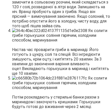
замочити в сольовому розчині, який складається з
120 г солі, розведеної в літрі води. Залишають на
ніч. Вранці пробують один з грибів. Якщо він
прісний — вимочування закінчено. Якщо солоний, то
потрібно опустити його в холодну, чисту воду, для
того щоб пішла зайва сіль.
Настав час проварити гриби в маринаді. Його
готують з цукру, солі та спецій. Всі інгредієнти
змішують, крім оцту, і кип’ятять 20 хвилин. За 3
хвилини до закінчення варіння вливають
оцет.Викладають горькушки в маринад і кип’ятять
ще 10 хвилин.
Потім розкладають у стерильні банки разом з
маринадом і закочують кришками. Горькушки
будуть готові до вживання через 2 місяці.