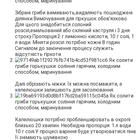
Зібрані гриби вимивають,видаляють пошкоджені
ділянки.Вимочування для гіркушок обов’язково.
Для цього знадобиться солоний
розсіл,емальований або скляний каструля і 3 дня
строку.Пропорція:2 г лимонної кислоти, 10 г солі, 1
л води. Міняти розсіл потрібно кожні 8 годин.
Сигналом до закінчення процесу служить
відсутність гіркоти.
Далі обрізають ніжки. Їх можна посмажити, а
капелюшки залишають для засолювання.
Капелюшки потрібно пробланшировать в окропі
близько 20 хвилин. Необхідна пропорція: 1 л води
10 г солі.У процесі варіння буде утворюватися піна.
Її знімають шумівкою.