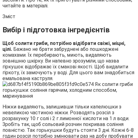
читайте в матеріалі.
Зміст
Вибір і підготовка інгредієнтів
Щоб солити гриби, потрібно відібрати свіжі, міцні,
цілі.
Бажано не брати забруднені або пошкоджені
комахами. Їх перебирають, миють, видаляють
зовнішню шкірку. Ви напевно зрозуміли, що назва
гіркушок відображає їх смакові якості. Щоб видалити
гіркоту, їх замочують у воді. Для цього вам знадобиться
емальована каструля.
Ніжки видаляють, залишивши тільки капелюшки з
невеликою частиною ніжки. Розводять розсіл з
розрахунку 10 г солі і 2 г лимонної кислоти на 1 л води.
Зробіть так, щоб сольовий розчин покривав соління
повністю. Так горькушки будуть стояти 3 дні. Кожні 6-8
годин розсіл потрібно змінювати раз на добу пробувати