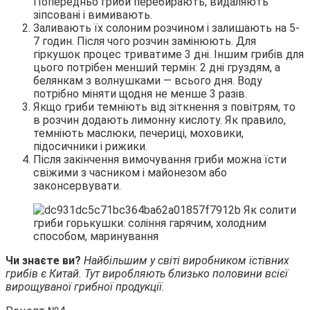
Попередньо гриби перебирають, видаляють
зіпсовані і вимивають.
Заливають їх солоним розчином і залишають на 5-
7 годин. Після чого розчин замінюють. Для
гіркушок процес триватиме 3 дні. Іншим грибів для
цього потрібен менший термін: 2 дні груздям, а
белянкам з волнушками — всього дня. Воду
потрібно міняти щодня не менше 3 разів.
Якщо гриби темніють від зіткнення з повітрям, то
в розчин додають лимонну кислоту. Як правило,
темніють маслюки, печериці, моховики,
підосичники і рижики.
Після закінчення вимочування гриби можна їсти
свіжими з часником і майонезом або
законсервувати.
Чи знаєте ви?
Найбільшим у світі виробником їстівних
грибів є Китай. Тут виробляють близько половини всієї
вирощуваної грибної продукції.