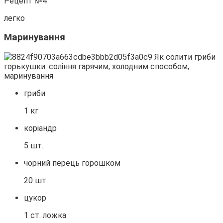
Рецепт №4
легко
Маринування
гриби
1 кг
коріандр
5 шт.
чорний перець горошком
20 шт.
цукор
1 ст. ложка