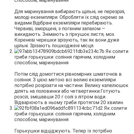
Для маринування вибирають щільні, не перезрілі,
молоді екземпляри. Обробляти їх слід окремо за
видами.Відібрані екземпляри перебирають.
Червиві, зморщені, з поганим запахом —
викидають. Знімають з гіркушок листя, мох.
Кореневі черешки зрізують, так як вони дуже
щільні. Зрізають пошкоджені місця.
Потім слід домогтися рівномірних шматочків в
соління. З цією метою всі великі екземпляри
потрібно розрізати на частини. Велику капелюшок
ділять на половинки або четвертинки.Готують
розсіл, змішавши 20 г солі з літром води.
Відварюють в ньому гриби протягом 20 хвилин.
Горькушки відціджують. Тепер їх потрібно