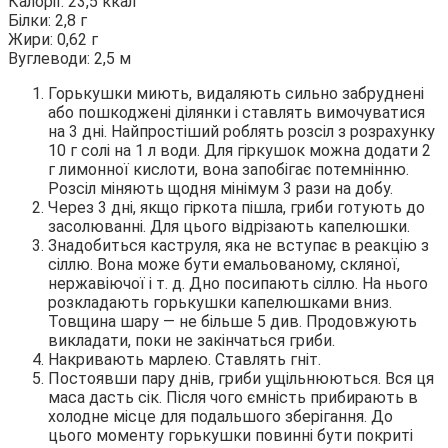
Калорії: 23,5 ккал
Білки: 2,8 г
Жири: 0,62 г
Вуглеводи: 2,5 м
Горькушки миють, видаляють сильно забруднені
або пошкоджені ділянки і ставлять вимочуватися
на 3 дні. Найпростіший роблять розсіл з розрахунку
10 г солі на 1 л води. Для гіркушок можна додати 2
г лимонної кислоти, вона запобігає потемнінню.
Розсіл міняють щодня мінімум 3 рази на добу.
Через 3 дні, якщо гіркота пішла, гриби готують до
засолюванні. Для цього відрізають капелюшки.
Знадобиться каструля, яка не вступає в реакцію з
сіллю. Вона може бути емальованому, скляної,
нержавіючої і т. д. Дно посипають сіллю. На нього
розкладають горькушки капелюшками вниз.
Товщина шару — не більше 5 див. Продовжують
викладати, поки не закінчаться гриби.
Накривають марлею. Ставлять гніт.
Постоявши пару днів, гриби ущільнюються. Вся ця
маса дасть сік. Після чого ємність прибирають в
холодне місце для подальшого зберігання. До
цього моменту горькушки повинні бути покриті