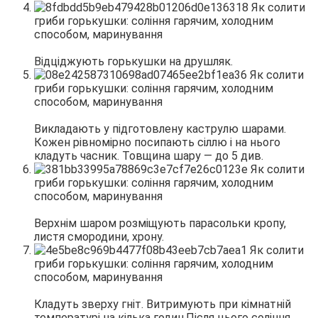
Відціджують горькушки на друшляк.
Викладають у підготовлену каструлю шарами.
Кожен рівномірно посипають сіллю і на нього
кладуть часник. Товщина шару — до 5 див.
Верхнім шаром розміщують парасольки кропу,
листя смородини, хрону.
Кладуть зверху гніт. Витримують при кімнатній
температурі на кілька годин.Після цього соління