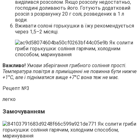
виділився розсолом. Якщо розсолу недостатньо,
господині доливають його. Готують додатковий
розсіл з розрахунку 20 г солі, розведених в 1 л
води.
Вживати солоні горькушки в їжу рекомендується
через 1,5–2 місяці.
Важливо!
Умови зберігання грибного соління прості.
Температура повітря в приміщенні не повинна бути нижче
+1
°
С, але і підніматися вище +7
°
С вона теж не має.
Рецепт №3
легко
Замочуванням