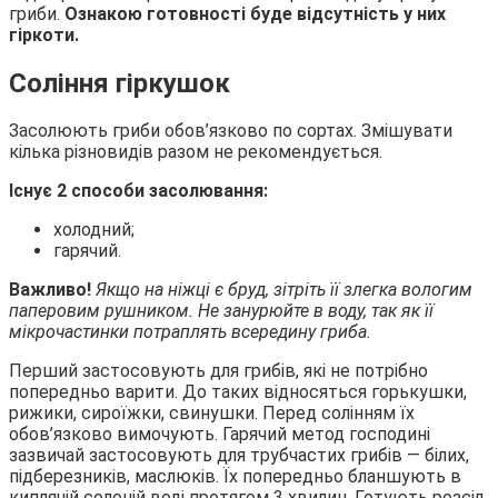
гриби.
Ознакою готовності буде відсутність у них
гіркоти.
Соління гіркушок
Засолюють гриби обов’язково по сортах. Змішувати
кілька різновидів разом не рекомендується.
Існує 2 способи засолювання:
холодний;
гарячий.
Важливо!
Якщо на ніжці є бруд, зітріть її злегка вологим
паперовим рушником. Не занурюйте в воду, так як її
мікрочастинки потраплять всередину гриба.
Перший застосовують для грибів, які не потрібно
попередньо варити. До таких відносяться горькушки,
рижики, сироїжки, свинушки. Перед солінням їх
обов’язково вимочують. Гарячий метод господині
зазвичай застосовують для трубчастих грибів — білих,
підберезників, маслюків. Їх попередньо бланшують в
киплячій солоній воді протягом 3 хвилин. Готують розсіл,