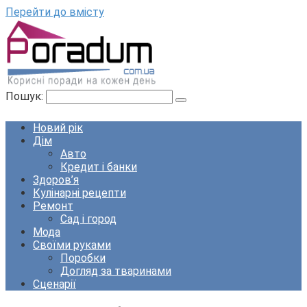
Перейти до вмісту
Пошук:
Новий рік
Дім
Авто
Кредит і банки
Здоров’я
Кулінарні рецепти
Ремонт
Сад і город
Мода
Своїми руками
Поробки
Догляд за тваринами
Сценарії