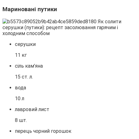
Мариновані путики
серушки
11 кг
сіль кам’яна
15 ст. л.
вода
10 л
лавровий лист
8 шт.
перець чорний горошок