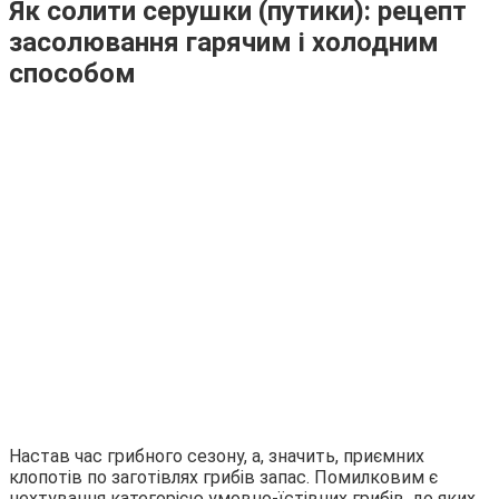
Як солити серушки (путики): рецепт
засолювання гарячим і холодним
способом
Настав час грибного сезону, а, значить, приємних
клопотів по заготівлях грибів запас. Помилковим є
нехтування категорією умовно-їстівних грибів, до яких