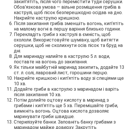
закип’ятіть, після чого перемістити туди серушки.
Обов’язкова умова — вільне розміщення грибів в
каструлі, щоб пісок безперешкодно осідав на дно.
Накрийте каструлю кришкою.
Після закипання грибів зменшіть вогонь, кип’ятіть
на малому вогні в першу варіння близько години.
Перекладіть гриби з каструлі в ємність, щоб
охололи. Використовуйте шумівку, щоб витягти
серушки, щоб не сколихнути осів пісок та бруд на
дні.
Для маринаду налийте в каструлю 5 л. води,
поставте на вогонь до закипання.
Як тільки майбутній маринад закипить, додайте 13
ст. л. солі, лавровий лист, горошини перцю.
Накрийте кришкою і кип’ятіть воду зі спеціями ще
10 хв.
Додайте гриби в каструлю з маринадом і варіть
після закипання 10 хв.
Потім долийте оцтову кислоту в маринад з
грибами і кип’ятіть ще 5 хв. Перемішайте гриби,
вимкніть вогонь. Оцтова кислота дозволяє
маринувати гриби швидше.
Стерилізуйте банки. Заповніть банку грибами з
маринадом майже доверху. Закрутіть