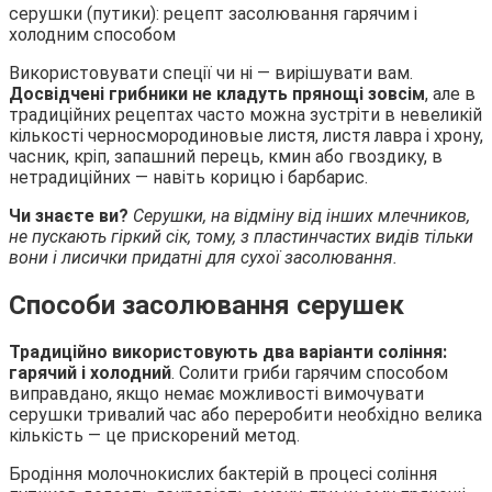
Використовувати спеції чи ні — вирішувати вам.
Досвідчені грибники не кладуть прянощі зовсім
, але в
традиційних рецептах часто можна зустріти в невеликій
кількості черносмородиновые листя, листя лавра і хрону,
часник, кріп, запашний перець, кмин або гвоздику, в
нетрадиційних — навіть корицю і барбарис.
Чи знаєте ви?
Серушки, на відміну від інших млечников,
не пускають гіркий сік, тому, з пластинчастих видів тільки
вони і лисички придатні для сухої засолювання.
Способи засолювання серушек
Традиційно використовують два варіанти соління:
гарячий і холодний
. Солити гриби гарячим способом
виправдано, якщо немає можливості вимочувати
серушки тривалий час або переробити необхідно велика
кількість — це прискорений метод.
Бродіння молочнокислих бактерій в процесі соління