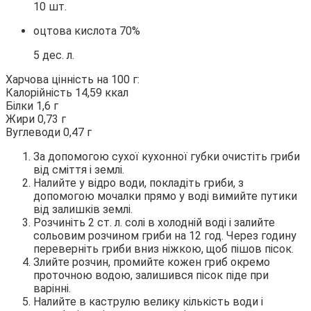
10 шт.
оцтова кислота 70%
5 дес. л.
Харчова цінність на 100 г:
Калорійність 14,59 ккал
Білки 1,6 г
Жири 0,73 г
Вуглеводи 0,47 г
За допомогою сухої кухонної губки очистіть гриби
від сміття і землі.
Налийте у відро води, покладіть гриби, з
допомогою мочалки прямо у воді вимийте путики
від залишків землі.
Розчиніть 2 ст. л. солі в холодній воді і залийте
сольовим розчином гриби на 12 год. Через годину
переверніть гриби вниз ніжкою, щоб пішов пісок.
Злийте розчин, промийте кожен гриб окремо
проточною водою, залишився пісок піде при
варінні.
Налийте в каструлю велику кількість води і