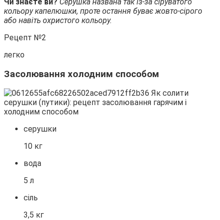
Чи знаєте ви?
Серушка названа так із-за сіруватого
кольору капелюшки, проте остання буває жовто-сірого
або навіть охристого кольору.
Рецепт №2
легко
Засолювання холодним способом
серушки
10 кг
вода
5 л
сіль
3,5 кг