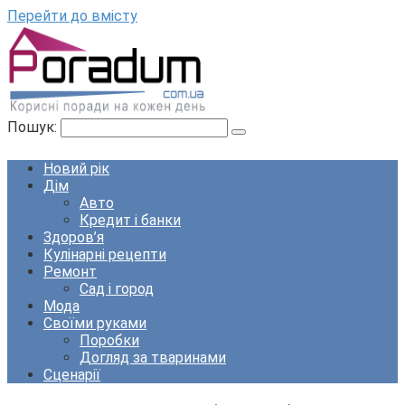
Перейти до вмісту
Пошук:
Новий рік
Дім
Авто
Кредит і банки
Здоров’я
Кулінарні рецепти
Ремонт
Сад і город
Мода
Своїми руками
Поробки
Догляд за тваринами
Сценарії