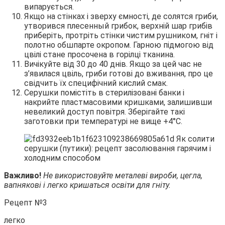
випарується.
Якщо на стінках і зверху ємності, де солятся гриби,
утворився плесенный грибок, верхній шар грибів
приберіть, протріть стінки чистим рушником, гніт і
полотно обшпарте окропом. Гарною підмогою від
цвілі стане просочена в горілці тканина.
Вичікуйте від 30 до 40 днів. Якщо за цей час не
з’явилася цвіль, гриби готові до вживання, про це
свідчить їх специфічний кислий смак.
Серушки помістіть в стерилізовані банки і
накрийте пластмасовими кришками, залишивши
невеликий доступ повітря. Зберігайте такі
заготовки при температурі не вище +4°С.
Важливо!
Не використовуйте металеві вироби, цегла,
вапнякові і легко кришаться освіти для гніту.
Рецепт №3
легко