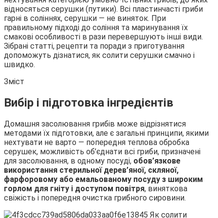
відносяться серушки (путики). Всі пластинчасті гриби
гарні в соліннях, серушки — не виняток. При
правильному підході до
соління та маринування їх
смакові особливості в рази перевершують інші види.
Зібрані статті, рецепти та поради з приготування
допоможуть дізнатися, як солити серушки смачно і
швидко.
Зміст
Вибір і підготовка інгредієнтів
Домашня засолювання грибів може відрізнятися
методами їх підготовки, але є загальні принципи, якими
нехтувати не варто — попередня теплова обробка
серушек, можливість об’єднати всі гриби, призначені
для засолювання, в одному посуді,
обов’язкове
використання стерильної дерев’яної, скляної,
фарфоровому або емальованому посуду з широким
горлом для гніту і доступом повітря
, виняткова
свіжість і попередня очистка грибного сировини.