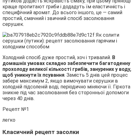
путиков додасть яскравість смаку, при цьому прянощі
краще пропитают гриби і додадуть їм еластичність і
специфічний аромат. До всього іншого, це — самий
простий, смачний і звичний спосіб засолювання
серушек.
Холодний спосіб дуже простий, хоч і тривалий.
В
домашніх умовах складно забезпечити багатоденну
прохолоду великої кількості грибів, занурених у воду,
щоб уникнути їх псування
. Замість 5 днів цей процес
забере максимум 2, якщо вимочувати серушки в
холодній підсоленій воді, періодично міняючи її. Гіркота
зникне під час засолювання без сторонньої допомоги
через 40 днів.
Рецепт №1
легко
Класичний рецепт засолки