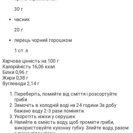
30 г
часник
20 г
перець чорний горошком
1 ст. л.
Харчова цінність на 100 г:
Калорійність 16,06 ккал
Білки 0,96 г
Жири 0,38 г
Вуглеводи 2,14 г
Переберіть, помийте від сміття і розсортуйте
гриби.
Замочіть в холодній воді на 24 години За добу
бажано воду 2-3 рази поміняти.
Укоротіть ніжки у серушек.
Налийте в ємність воду, щоб промити гриби,
використовуйте кухонну губку. Злийте воду, разом