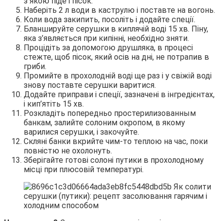
з якою піде і пісок.
Наберіть 2 л води в каструлю і поставте на вогонь.
Коли вода закипить, посоліть і додайте спеції.
Бланшируйте серушки в киплячій воді 15 хв. Піну,
яка з’являється при кипінні, необхідно зняти.
Процідіть за допомогою друшляка, в процесі
стежте, щоб пісок, який осів на дні, не потрапив в
гриби.
Промийте в прохолодній воді ще раз і у свіжій воді
знову поставте серушки варитися.
Додайте приправи і спеції, зазначені в інгредієнтах,
і кип’ятіть 15 хв.
Розкладіть попередньо простерилизованным
банкам, залийте солоним окропом, в якому
варилися серушки, і закочуйте.
Скляні банки вкрийте чим-то теплою на час, поки
повністю не охолонуть.
Зберігайте готові солоні путики в прохолодному
місці при плюсовій температурі.