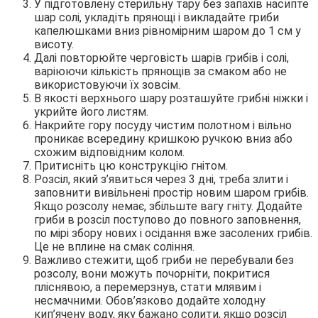
У підготовлену стерильну тару без запахів насипте
шар солі, укладіть прянощі і викладайте гриби
капелюшками вниз рівномірним шаром до 1 см у
висоту.
Далі повторюйте черговість шарів грибів і солі,
варіюючи кількість прянощів за смаком або не
використовуючи їх зовсім.
В якості верхнього шару розташуйте грибні ніжки і
укрийте його листям.
Накрийте гору посуду чистим полотном і вільно
проникає всередину кришкою ручкою вниз або
схожим відповідним колом.
Притисніть цю конструкцію гнітом.
Розсіл, який з’явиться через 3 дні, треба злити і
заповнити вивільнені простір новим шаром грибів.
Якщо розсолу немає, збільште вагу гніту. Додайте
гриби в розсіл поступово до повного заповнення,
по мірі збору нових і осідання вже засолених грибів.
Це не вплине на смак соління.
Важливо стежити, щоб гриби не перебували без
розсолу, вони можуть почорніти, покритися
пліснявою, а перемерзнув, стати млявим і
несмачними. Обов’язково додайте холодну
кип’ячену воду, яку бажано солити, якщо розсіл