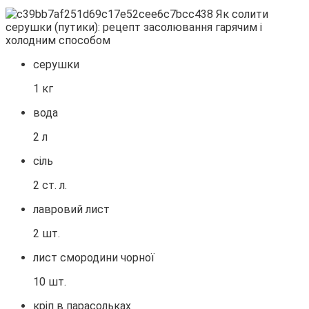
серушки
1 кг
вода
2 л
сіль
2 ст. л.
лавровий лист
2 шт.
лист смородини чорної
10 шт.
кріп в парасольках