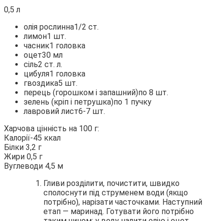
0,5 л
олія рослинна1/2 ст.
лимон1 шт.
часник1 головка
оцет30 мл
сіль2 ст. л.
цибуля1 головка
гвоздика5 шт.
перець (горошком і запашний)по 8 шт.
зелень (кріп і петрушка)по 1 пучку
лавровий лист6-7 шт.
Харчова цінність на 100 г:
Калорії-45 ккал
Білки 3,2 г
Жири 0,5 г
Вуглеводи 4,5 м
Гливи розділити, почистити, швидко
сполоснути під струменем води (якщо
потрібно), нарізати часточками. Наступний
етап — маринад. Готувати його потрібно
таким чином: у воду налити олію і оцет,