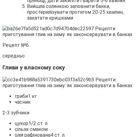
прянощі, дати закипіти і варити 5-6 хвилин.
Вийшла солянкою заповнити банки,
простерилізувати протягом 20-25 хвилин,
закатати кришками.
Рецепт №6
середньо
Гливи у власному соку
гриби1 кг
часник
2-3 зубчики
цукор1/2 ст. л.
сільза смаком
олія рафінована4 ст. л.