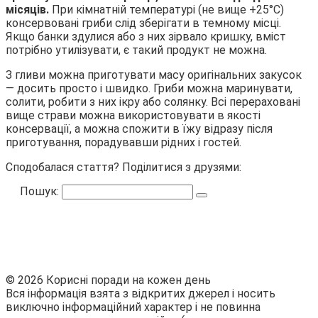
місяців.
При кімнатній температурі (не вище +25°С)
консервовані гриби слід зберігати в темному місці.
Якщо банки здулися або з них зірвало кришку, вміст
потрібно утилізувати, є такий продукт не можна.
З гливи можна приготувати масу оригінальних закусок
— досить просто і швидко. Гриби можна маринувати,
солити, робити з них ікру або солянку. Всі перераховані
вище страви можна використовувати в якості
консервації, а можна спожити в їжу відразу після
приготування, порадувавши рідних і гостей.
Сподобалася стаття? Поділитися з друзями:
Пошук:
© 2026 Корисні поради на кожен день
Вся інформація взята з відкритих джерел і носить
виключно інформаційний характер і не повинна