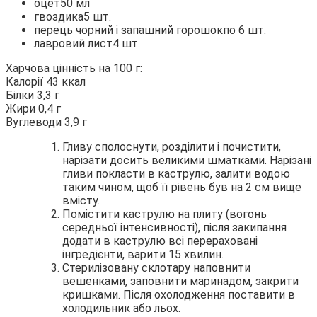
оцет50 мл
гвоздика5 шт.
перець чорний і запашний горошокпо 6 шт.
лавровий лист4 шт.
Харчова цінність на 100 г:
Калорії 43 ккал
Білки 3,3 г
Жири 0,4 г
Вуглеводи 3,9 г
Гливу сполоснути, розділити і почистити,
нарізати досить великими шматками. Нарізані
гливи покласти в каструлю, залити водою
таким чином, щоб її рівень був на 2 см вище
вмісту.
Помістити каструлю на плиту (вогонь
середньої інтенсивності), після закипання
додати в каструлю всі перераховані
інгредієнти, варити 15 хвилин.
Стерилізовану склотару наповнити
вешенками, заповнити маринадом, закрити
кришками. Після охолодження поставити в
холодильник або льох.