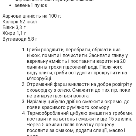
зелень1 пучок
Харчова цінність на 100 г:
Калорії 52 ккал
Білки 3,3 г
Жири 1,1 г
Вуглеводи 5,8 г
Гриби розділити, перебрати, обрізати низ
ніжок, помити і почистити. Засипати гливу у
варильну ємність і поставити варити на 20
хвилин в трохи підсоленій воді. Після чого
воду злити, гриби остудити і прокрутити на
м’ясорубці.
Отриманий фарш викласти на добре розігріту
сковорідку з олією. Смажити до тих пір, поки
не випарується вся волога.
Нарізану цибулю дрібно смажити окремо, до
появи красивого рум’яного кольору.
Термооброблений цибулю змішати з грибами,
поставити на вогонь і смажити ще 15 хвилин.
Через 5 хвилин після початку процесу
посолити за смаком, додати спеції, масло і