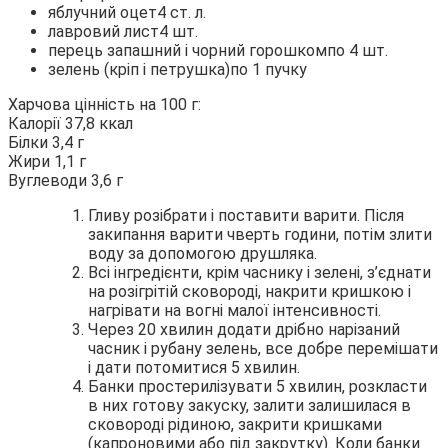
яблучний оцет4 ст. л.
лавровий лист4 шт.
перець запашний і чорний горошкомпо 4 шт.
зелень (кріп і петрушка)по 1 пучку
Харчова цінність на 100 г:
Калорії 37,8 ккал
Білки 3,4 г
Жири 1,1 г
Вуглеводи 3,6 г
Гливу розібрати і поставити варити. Після
закипання варити чверть години, потім злити
воду за допомогою друшляка.
Всі інгредієнти, крім часнику і зелені, з’єднати
на розігрітій сковороді, накрити кришкою і
нагрівати на вогні малої інтенсивності.
Через 20 хвилин додати дрібно нарізаний
часник і рубану зелень, все добре перемішати
і дати потомитися 5 хвилин.
Банки простерилізувати 5 хвилин, розкласти
в них готову закуску, залити залишилася в
сковороді рідиною, закрити кришками
(капроновими або під закрутку). Коли банки