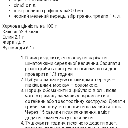
сіль2 ст. л.
олія рослинна рафінована300 мл
чорний мелений перець, збір пряних травпо 1 ч. л.
Харчова цінність на 100 г:
Калорії 62,8 ккал
Білки 2,1 г
Жири 3,6 г
Вуглеводи 6,1 г
Гливу розділити, сполоснути, нарізати
шматочками середньої величини. Засипати
різані гриби в каструлю з киплячою водою,
проварити 1/3 години.
Цибулю нашаткувати кільцями, перець —
півкільцями, моркву — соломкою.
Перець обсмажити з цибулею в олії, після
чого отриману засмажку перекласти в
сотейник або товстостінну каструлю. Додати
гриби і моркву, встановити на малий вогонь.
Через 15 хвилин після закипання, вміст
додати томат-пасту і посолити.
Тушкувати годину, після чого додати оцет,