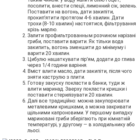
посолити, внести спеції, лимонний сік, зелень.
Поставити на вогонь, дати закипіти,
прокип’ятити протягом 4-6 хвилин. Дати
трохи (8-10 хвилин) настоятися, фільтрування
крізь марлю.
Залити профильтрованным розчином нарізані
гриби, поставити варити. Як тільки вода
закипить, вогонь зменшити до мінімуму і
варити 20 хвилин.
Цибулю нашаткувати пір’ям, додати до глива
через 1/4 години варіння.
Вміст влити масло, дати закипіти, після чого
зняти каструлю з плити.
Готову закуску покласти в банки, туди ж
влити маринад. Зверху покласти кришки і
поставити стерилізувати 20 хвилин.
Далі все традиційно: можна закупорювати
металевими кришками, а можна закривати
щільними капроновими. У першому випадку
мариновані гриби зберігають при кімнатній
температурі, у другому — в холодильнику або
льосі.