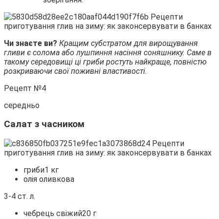
Чи знаєте ви?
Кращим субстратом для вирощування
гливи є солома або лушпиння насіння соняшнику. Саме в
такому середовищі ці гриби ростуть найкраще, повністю
розкриваючи свої поживні властивості.
Рецепт №4
середньо
Салат з часником
гриби1 кг
олія оливкова
3-4 ст. л.
чебрець свіжий20 г