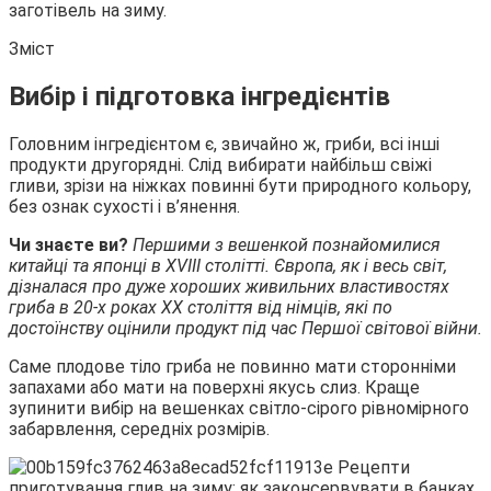
заготівель на зиму.
Зміст
Вибір і підготовка інгредієнтів
Головним
інгредієнтом є, звичайно ж, гриби, всі інші
продукти другорядні. Слід вибирати найбільш свіжі
гливи, зрізи на ніжках повинні бути природного кольору,
без ознак сухості і в’янення.
Чи знаєте ви?
Першими з вешенкой познайомилися
китайці та японці в XVIII столітті. Європа, як і весь світ,
дізналася про дуже хороших живильних властивостях
гриба в 20-х роках ХХ століття від німців, які по
достоїнству оцінили продукт під час Першої світової війни.
Саме плодове тіло гриба не повинно мати сторонніми
запахами або мати на поверхні якусь слиз. Краще
зупинити вибір на вешенках світло-сірого рівномірного
забарвлення, середніх розмірів.