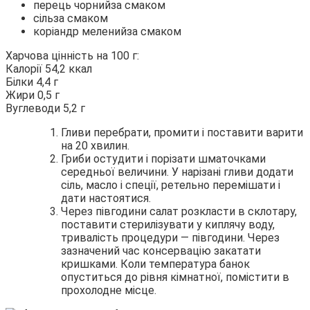
перець чорнийза смаком
сільза смаком
коріандр меленийза смаком
Харчова цінність на 100 г:
Калорії 54,2 ккал
Білки 4,4 г
Жири 0,5 г
Вуглеводи 5,2 г
Гливи перебрати, промити і поставити варити
на 20 хвилин.
Гриби остудити і порізати шматочками
середньої величини. У нарізані гливи додати
сіль, масло і спеції, ретельно перемішати і
дати настоятися.
Через півгодини салат розкласти в склотару,
поставити стерилізувати у киплячу воду,
тривалість процедури — півгодини. Через
зазначений час консервацію закатати
кришками. Коли температура банок
опуститься до рівня кімнатної, помістити в
прохолодне місце.