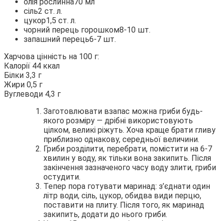
олія рослинна70 мл
сіль2 ст. л.
цукор1,5 ст. л.
чорний перець горошком8-10 шт.
запашний перець6-7 шт.
Харчова цінність на 100 г:
Калорії 44 ккал
Білки 3,3 г
Жири 0,5 г
Вуглеводи 4,3 г
Заготовлювати взапас можна гриби будь-
якого розміру — дрібні використовують
цілком, великі ріжуть. Хоча краще брати гливу
приблизно однакову, середньої величини.
Гриби розділити, перебрати, помістити на 6-7
хвилин у воду, як тільки вона закипить. Після
закінчення зазначеного часу воду злити, гриби
остудити.
Тепер пора готувати маринад: з’єднати один
літр води, сіль, цукор, обидва види перцю,
поставити на плиту. Після того, як маринад
закипить, додати до нього гриби.