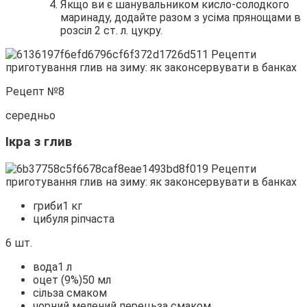
Якщо ви є шанувальником кисло-солодкого
маринаду, додайте разом з усіма прянощами в
розсіл 2 ст. л. цукру.
Рецепт №8
середньо
Ікра з глив
гриби1 кг
цибуля ріпчаста
6 шт.
вода1 л
оцет (9%)50 мл
сільза смаком
чорний мелений перецьза смаком