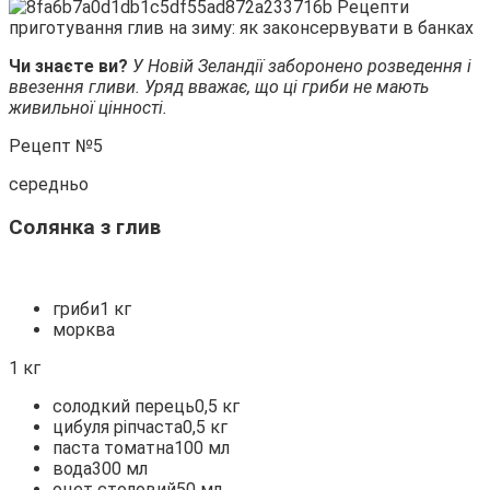
Чи знаєте ви?
У Новій Зеландії заборонено розведення і
ввезення гливи. Уряд вважає, що ці гриби не мають
живильної цінності.
Рецепт №5
середньо
Солянка з глив
гриби1 кг
морква
1 кг
солодкий перець0,5 кг
цибуля ріпчаста0,5 кг
паста томатна100 мл
вода300 мл
оцет столовий50 мл