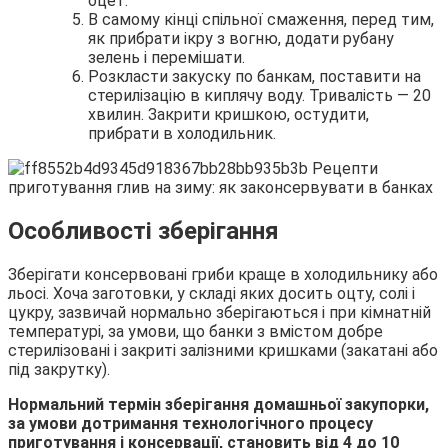
оцет.
В самому кінці спільної смаження, перед тим,
як прибрати ікру з вогню, додати рубану
зелень і перемішати.
Розкласти закуску по банкам, поставити на
стерилізацію в киплячу воду. Тривалість — 20
хвилин. Закрити кришкою, остудити,
прибрати в холодильник.
Особливості зберігання
Зберігати консервовані гриби краще в холодильнику або
льосі. Хоча заготовки, у складі яких досить оцту, солі і
цукру, зазвичай нормально зберігаються і при кімнатній
температурі, за умови, що банки з вмістом добре
стерилізовані і закриті залізними кришками (закатані або
під закрутку).
Нормальний термін зберігання домашньої закупорки,
за умови дотримання технологічного процесу
приготування і консервації, становить від 4 до 10