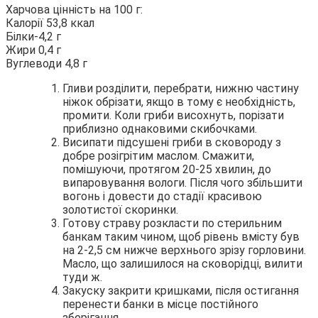
Харчова цінність на 100 г:
Калорії 53,8 ккал
Білки-4,2 г
Жири 0,4 г
Вуглеводи 4,8 г
Гливи розділити, перебрати, нижню частину
ніжок обрізати, якщо в тому є необхідність,
промити. Коли гриби висохнуть, порізати
приблизно однаковими скибочками.
Висипати підсушені гриби в сковороду з
добре розігрітим маслом. Смажити,
помішуючи, протягом 20-25 хвилин, до
випаровування вологи. Після чого збільшити
вогонь і довести до стадії красивою
золотистої скоринки.
Готову страву розкласти по стерильним
банкам таким чином, щоб рівень вмісту був
на 2-2,5 см нижче верхнього зрізу горловини.
Масло, що залишилося на сковорідці, вилити
туди ж.
Закуску закрити кришками, після остигання
перенести банки в місце постійного
зберігання.