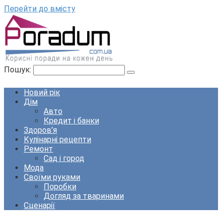
Перейти до вмісту
Пошук:
Новий рік
Дім
Авто
Кредит і банки
Здоров’я
Кулінарні рецепти
Ремонт
Сад і город
Мода
Своїми руками
Поробки
Догляд за тваринами
Сценарії