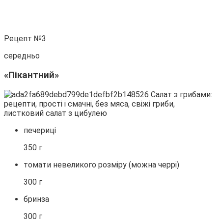
Рецепт №3
середньо
«Пікантний»
печериці
350 г
томати невеликого розміру (можна черрі)
300 г
бринза
300 г