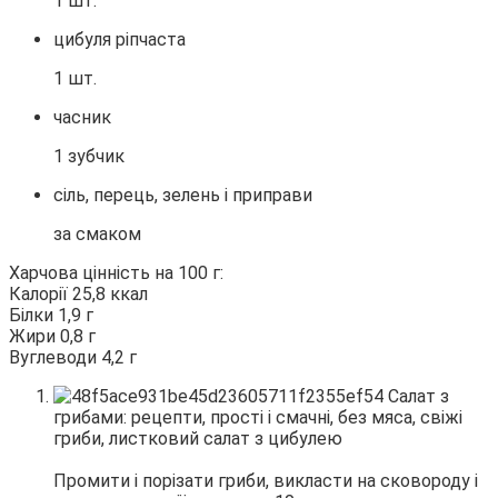
1 шт.
цибуля ріпчаста
1 шт.
часник
1 зубчик
сіль, перець, зелень і приправи
за смаком
Харчова цінність на 100 г:
Калорії 25,8 ккал
Білки 1,9 г
Жири 0,8 г
Вуглеводи 4,2 г
Промити і порізати гриби, викласти на сковороду і