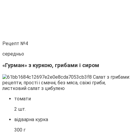
Рецепт №4
середньо
«Гурман» з куркою, грибами і сиром
томати
2 шт.
відварна курка
300 г