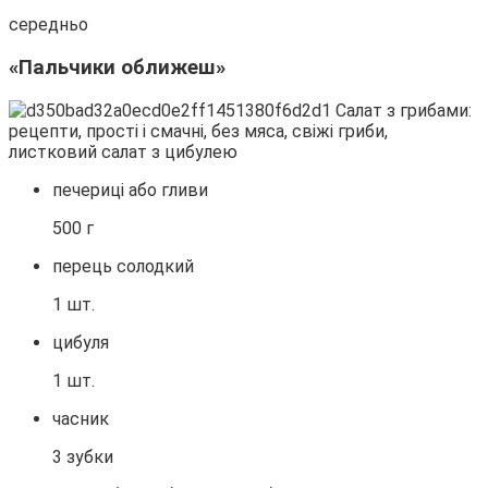
середньо
«Пальчики оближеш»
печериці або гливи
500 г
перець солодкий
1 шт.
цибуля
1 шт.
часник
3 зубки