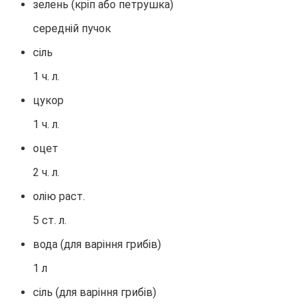
зелень (кріп або петрушка)
середній пучок
сіль
1 ч. л.
цукор
1 ч. л.
оцет
2 ч. л.
олію раст.
5 ст. л.
вода (для варіння грибів)
1 л
сіль (для варіння грибів)