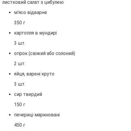
м’ясо відварне
350 г
картопля в мундирі
3 шт.
огірок (свіжий або солоний)
2 шт.
яйця, варені круто
3 шт.
сир твердий
150 г
печериці мариновані
450 г