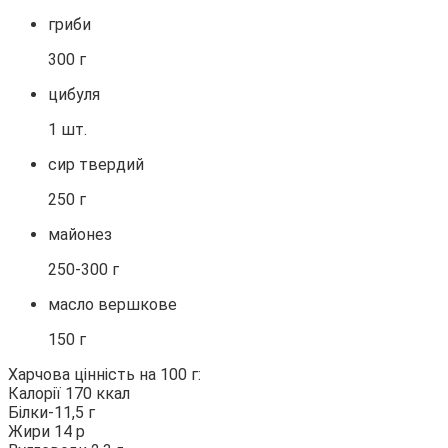
гриби
300 г
цибуля
1 шт.
сир твердий
250 г
майонез
250-300 г
масло вершкове
150 г
Харчова цінність на 100 г:
Калорії 170 ккал
Білки-11,5 г
Жири 14 р