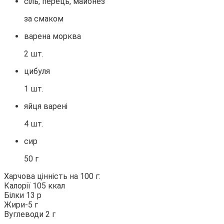
сіль, перець, майонез
за смаком
варена морква
2 шт.
цибуля
1 шт.
яйця варені
4 шт.
сир
50 г
Харчова цінність на 100 г:
Калорії 105 ккал
Білки 13 р
Жири-5 г
Вуглеводи 2 г