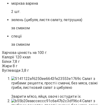
морква варена
2 шт.
зелень (цибуля, листя салату, петрушка)
за смаком
спеції
за смаком
Харчова цінність на 100 г:
Калорії 120 ккал
Білки 7,8 г
Жири 8 г
Вуглеводи 3,8 г
Зварити м’ясо, яйця, овочі і остудити їх.