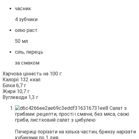
часник
4 зубчики
олію раст.
50 мл
сіль, перець
за смаком
Харчова цінність на 100 г:
Калорії 132 ккал
Білки 6,7 г
Жири 10,7 г
Вуглеводи 1,3 г
Печериці порізати на кілька частин, бринзу нарізати
кубиками по 1 див.