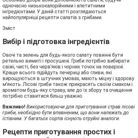
одночасно низькокалорійними і апетитними
інгредієнтами. У даній статті розглядаються
найпопулярніші рецепти салатів з
грибами.
Зміст
Вибір і підготовка інгредієнтів
Овочі та зелень для будь-якого салату повинні бути
ретельно вимиті і просушені. Гриби потрібно вибирати
свіжі, чисті, без черв’яків і чорних точок на поверхні.
Краще всього підійдуть печериці або гливи, які
вирощуються в штучних умовах, мають міцну і здорову
м’якоть. Лісові гриби також прикрасять своїм смаком і
ароматом будь-яку страву, але до їх збору та очищення
потрібно ставитися більш уважно.
Важливо!
Використовуючи для приготування страв лісові
гриби, необхідно бути впевненим, що вони належать до
їстівним. У багатьох сортів існують отруйні аналоги.
Рецепти приготування простих і