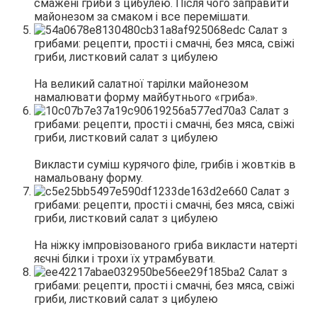
смажені гриби з цибулею. Після чого заправити
майонезом за смаком і все перемішати.
На великий салатної тарілки майонезом
намалювати форму майбутнього «гриба».
Викласти суміш курячого філе, грибів і жовтків в
намальовану форму.
На ніжку імпровізованого гриба викласти натерті
яєчні білки і трохи їх утрамбувати.