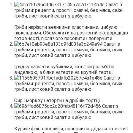
Гриби нарізати великими пластинами, цибулю —
півкільцями. Обсмажити на розігрітій сковороді до
готовності, після чого посолити і поперчити.
Грудку нарізати кубиками, жовтки розім’яти
виделкою, а білки натерти на крупній тертці.
Сир і моркву натерти на дрібній тертці.
Куряче філе посолити, поперчити, додати жовтки і