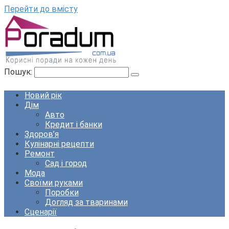
Перейти до вмісту
Пошук:
Новий рік
Дім
Авто
Кредит і банки
Здоров’я
Кулінарні рецепти
Ремонт
Сад і город
Мода
Своїми руками
Поробки
Догляд за тваринами
Сценарії