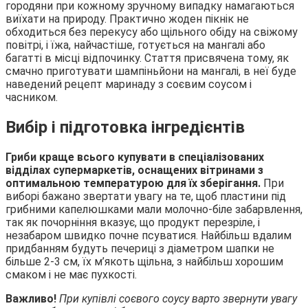
городяни при кожному зручному випадку намагаються
виїхати на природу. Практично жоден пікнік не
обходиться без перекусу або щільного обіду на свіжому
повітрі, і їжа, найчастіше, готується на мангалі або
багатті в місці
відпочинку. Стаття присвячена тому, як
смачно приготувати шампіньйони на мангалі, в неї буде
наведений рецепт маринаду з соєвим соусом і
часником.
Вибір і підготовка інгредієнтів
Гриби краще всього купувати в спеціалізованих
відділах супермаркетів, оснащених вітринами з
оптимальною температурою для їх зберігання.
При
виборі бажано звертати увагу на те, щоб пластини під
грибними капелюшками мали молочно-біле забарвлення,
так як почорніння вказує, що продукт перезріле, і
незабаром швидко почне псуватися. Найбільш вдалим
придбанням будуть печериці з діаметром шапки не
більше 2-3 см, їх м’якоть щільна, з найбільш хорошим
смаком і не має пухкості.
Важливо!
При купівлі соєвого соусу варто звернути увагу