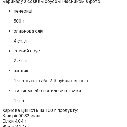
печериці
500 г
оливкова олія
4 ст. л.
соєвий соус
2 ст. л.
часник
1 ч. л. сухого або 2-3 зубки свіжого
італійські або прованські трави
1 ч. л.
Харчова цінність на 100 г продукту:
Калорії 90,82 ккал
Білки 4,04 г
Жири 8,17 р