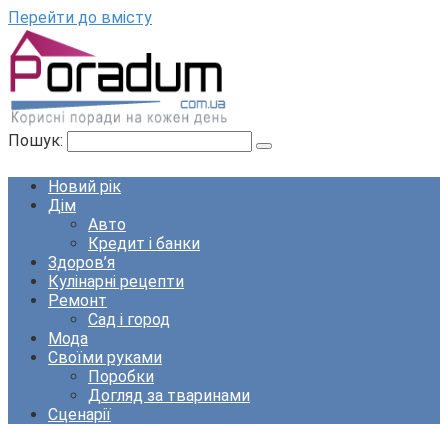
Перейти до вмісту
Пошук:
Новий рік
Дім
Авто
Кредит і банки
Здоров’я
Кулінарні рецепти
Ремонт
Сад і город
Мода
Своїми руками
Поробки
Догляд за тваринами
Сценарії