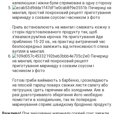
капелюшки і ніжки були спрямовані в одну сторону.
Гриль встановлюють на мангал і смажать кожну з
сторін підготовлюваного продукту так, щоб
з’явилася рум’яна кірочка. На приготування йде
приблизно 15-20 хв., на практиці витрачений час
безпосередньо залежить від інтенсивності спека
вугілля в мангалі.
Готові гриби виймають з барбекю, і розкладають
на плоскій тарілці поверх свіжих листя салату або
петрушки, їдять гарячими або холодними. Але в
разі довготривалого зберігання його необхідно
помістити в холодильник, так як попереднє
маринування сприяє швидкому бродінню продукту.
Важливо!
При змішуванні маринаду соєвий соус завжди