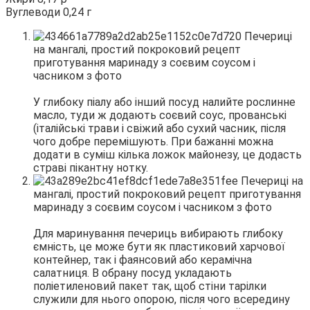
Вуглеводи 0,24 г
У глибоку піалу або інший посуд налийте рослинне
масло, туди ж додають соєвий соус, прованські
(італійські трави і свіжий або сухий часник, після
чого добре перемішують. При бажанні можна
додати в суміш кілька ложок майонезу, це додасть
страві пікантну нотку.
Для маринування печериць вибирають глибоку
ємність, це може бути як пластиковий харчової
контейнер, так і фаянсовий або керамічна
салатниця. В обрану посуд укладають
поліетиленовий пакет так, щоб стіни тарілки
служили для нього опорою, після чого всередину