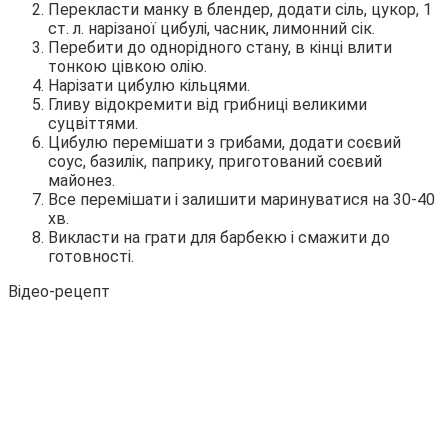
Перекласти манку в блендер, додати сіль, цукор, 1
ст. л. нарізаної цибулі, часник, лимонний сік.
Перебити до однорідного стану, в кінці влити
тонкою цівкою олію.
Нарізати цибулю кільцями.
Гливу відокремити від грибниці великими
суцвіттями.
Цибулю перемішати з грибами, додати соєвий
соус, базилік, паприку, приготований соєвий
майонез.
Все перемішати і залишити маринуватися на 30-40
хв.
Викласти на грати для барбекю і смажити до
готовності.
Відео-рецепт