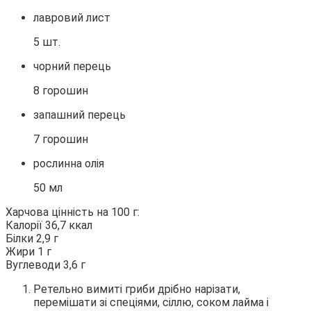
лавровий лист
5 шт.
чорний перець
8 горошин
запашний перець
7 горошин
рослинна олія
50 мл
Харчова цінність на 100 г:
Калорії 36,7 ккал
Білки 2,9 г
Жири 1 г
Вуглеводи 3,6 г
Ретельно вимиті гриби дрібно нарізати,
перемішати зі спеціями, сіллю, соком лайма і