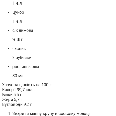
1 ч. л.
цукор
1 ч. л.
сік лимона
½ Шт
часник
3 зубчики
рослинна олія
80 мл
Харчова цінність на 100 г:
Калорії 99,7 ккал
Білки 5,5 г
Жири 5,7 г
Вуглеводи 9,2 г
Зварити манну крупу в соєвому молоці.