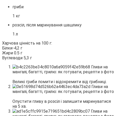
гриби
1 кг
розсіл, після маринування шашлику
1 л
Харчова цінність на 100 г:
Білки-4,2 г
Жири 0.5 г
Вуглеводи 5,3 г
Великі гриби помити і відокремити від грибниці.
Опустити гливу в розсіл і залишити маринуватися
на 5 хв.