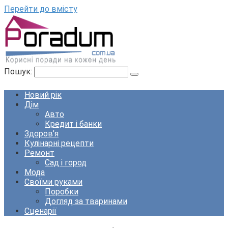
Перейти до вмісту
Пошук:
Новий рік
Дім
Авто
Кредит і банки
Здоров’я
Кулінарні рецепти
Ремонт
Сад і город
Мода
Своїми руками
Поробки
Догляд за тваринами
Сценарії