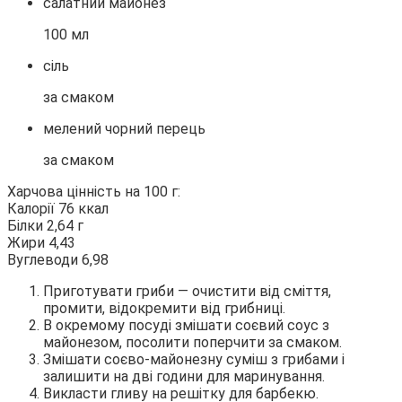
салатний майонез
100 мл
сіль
за смаком
мелений чорний перець
за смаком
Харчова цінність на 100 г:
Калорії 76 ккал
Білки 2,64 г
Жири 4,43
Вуглеводи 6,98
Приготувати гриби — очистити від сміття,
промити, відокремити від грибниці.
В окремому посуді змішати соєвий соус з
майонезом, посолити поперчити за смаком.
Змішати соєво-майонезну суміш з грибами і
залишити на дві години для маринування.
Викласти гливу на решітку для барбекю.