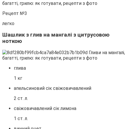
Рецепт №3
легко
Шашлик з глив на мангалі з цитрусовою
ноткою
глива
1 кг
апельсиновий сік свіжовичавлений
2 ст. л.
свіжовичавлений сік лимона
1 ст. л.
винний оцет