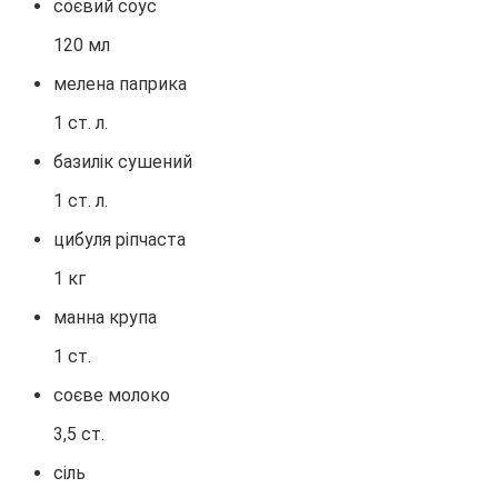
соєвий соус
120 мл
мелена паприка
1 ст. л.
базилік сушений
1 ст. л.
цибуля ріпчаста
1 кг
манна крупа
1 ст.
соєве молоко
3,5 ст.
сіль