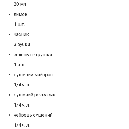
20 мл
лимон
1 шт.
часник
3 зубки
зелень петрушки
1 ч. л.
сушений майоран
1/4 ч. л.
сушений розмарин
1/4 ч. л.
чебрець сушений
1/4 ч. л.