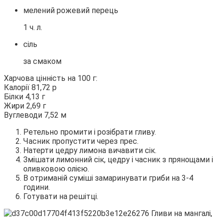
мелений рожевий перець
1 ч. л.
сіль
за смаком
Харчова цінність на 100 г:
Калорії 81,72 р
Білки 4,13 г
Жири 2,69 г
Вуглеводи 7,52 м
Ретельно промити і розібрати гливу.
Часник пропустити через прес.
Натерти цедру лимона вичавити сік.
Змішати лимонний сік, цедру і часник з прянощами і
оливковою олією.
В отриманій суміші замаринувати гриби на 3-4
години.
Готувати на решітці.