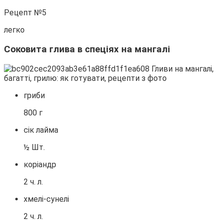
Рецепт №5
легко
Соковита глива в спеціях на мангалі
гриби
800 г
сік лайма
½ Шт.
коріандр
2 ч. л.
хмелі-сунелі
2 ч. л.