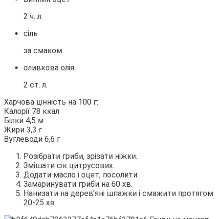
2 ч. л.
сіль
за смаком
оливкова олія
2 ст. л.
Харчова цінність на 100 г:
Калорії 78 ккал
Білки 4,5 м
Жири 3,3 г
Вуглеводи 6,6 г
Розібрати гриби, зрізати ніжки.
Змішати сік цитрусових.
Додати масло і оцет, посолити.
Замаринувати гриби на 60 хв.
Нанизати на дерев’яні шпажки і смажити протягом
20-25 хв.