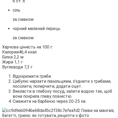
6 ст. л.
сіль
за смаком
чорний мелений перець
за смаком
Харчова цінність на 100 г:
Калории46,4 ккал
Білки 2,2 м
Жири 1,1 г
Вуглеводи 7,3 г
Відокремити гриби.
Цибулю нарізати півкільцями, з’єднати з грибами,
посолити, поперчити, додати оцет.
Викласти в глибоку посуд, залити водою так, щоб
вона покрила гливу повністю.
Смажити на барбекю через 20-25 хв.