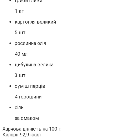
гриби гливи
1 кг
картопля великий
5 шт.
рослинна олія
40 мл
цибулина велика
3 шт.
суміш перців
4 горошини
сіль
за смаком
Харчова цінність на 100 г:
Калорії 92,9 ккал