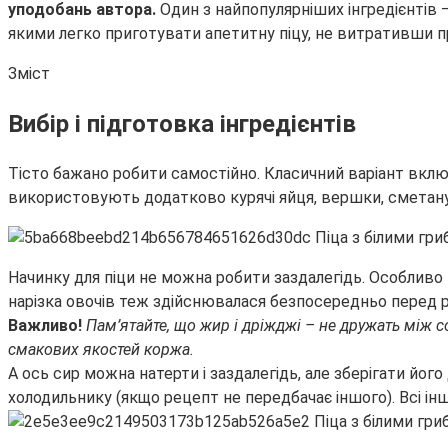
уподобань автора.
Один з найпопулярніших інгредієнтів 
якими легко приготувати апетитну піцу, не витративши пр
Зміст
Вибір і підготовка інгредієнтів
Тісто бажано робити самостійно. Класичний варіант вклю
використовують додатково курячі яйця, вершки, сметану, 
Начинку для піци не можна робити заздалегідь. Особливо 
нарізка овочів теж здійснювалася безпосередньо перед ро
Важливо!
Пам’ятайте, що жир і дріжджі – не дружать між 
смакових якостей коржа.
А ось сир можна натерти і заздалегідь, але зберігати йо
холодильнику (якщо рецепт не передбачає іншого). Всі інш