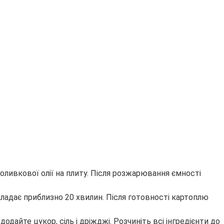
оливкової олії на плиту. Після розжарювання ємності
кладає приблизно 20 хвилин. Після готовності картоплю
одайте цукор, сіль і дріжджі. Розчиніть всі інгредієнти до