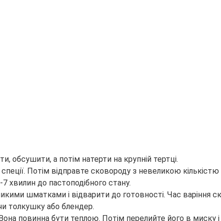
и, обсушити, а потім натерти на крупній тертці.
 спеції. Потім відправте сковороду з невеликою кількістю 
-7 хвилин до пастоподібного стану.
ликими шматками і відварити до готовності. Час варіння с
и толкушку або блендер.
Вона повинна бути теплою. Потім перелийте його в миску і д