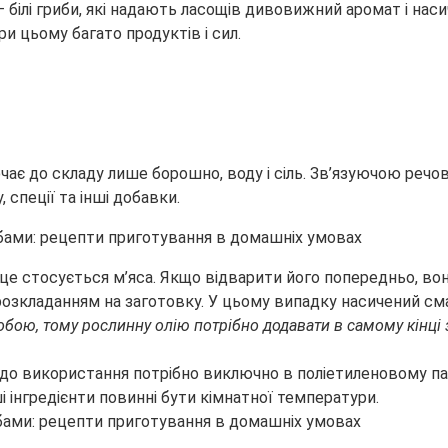
— білі гриби, які надають ласощів дивовижний
аромат і нас
и цьому багато продуктів і сил.
чає до складу лише борошно, воду і сіль. Зв’язуючою реч
спеції та інші добавки.
це стосується м’яса. Якщо відварити його попередньо, вон
зкладанням на заготовку. У цьому випадку насичений смак 
собою, тому рослинну олію потрібно додавати в самому кінц
го до використання потрібно виключно в поліетиленовому па
і інгредієнти повинні бути кімнатної температури.