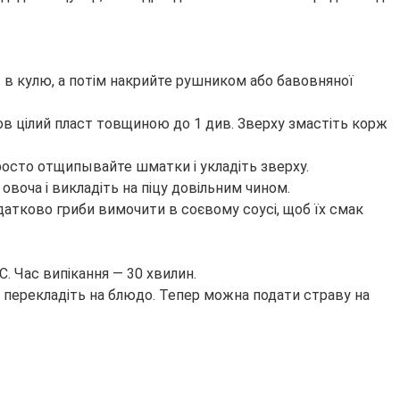
ав в кулю, а потім накрийте рушником або бавовняної
шов цілий пласт товщиною до 1 див. Зверху змастіть корж
росто отщипывайте шматки і укладіть зверху.
овоча і викладіть на піцу довільним чином.
датково гриби вимочити в соєвому соусі, щоб їх смак
С. Час випікання — 30 хвилин.
 і перекладіть на блюдо. Тепер можна подати страву на