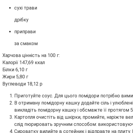
сухі трави
дрібку
приправи
за смаком
Харчова цінність на 100 г:
Калорії 147,69 ккал
Білки 6,10 г
Жири 5,80 г
Вуглеводи 18,12 р
Приготуйте соус. Для цього помідори потрібно вимит
В отриману помідорну кашку додайте сіль і улюблені
викладіть помідорну кашку і обсмажте її протягом 5
Картопля очистіть від шкірки, промийте, наріжте ве
слід пюрировать зручним способом: використовуюч
Сироватку вилийте в сотейник і відправте на плиту. 