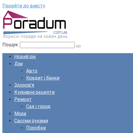
Перейти до вмісту
Пошук:
Новий рік
Дім
Авто
Кредит і банки
Здоров’я
Кулінарні рецепти
Ремонт
Сад і город
Мода
Своїми руками
Поробки