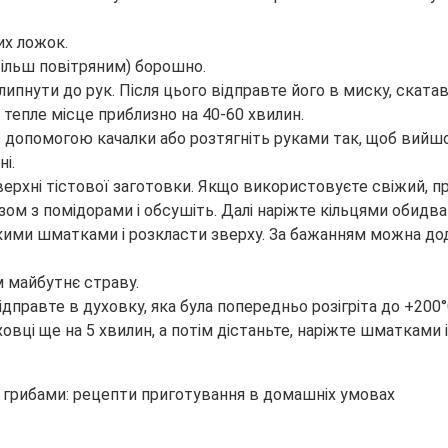
их ложок.
більш повітряним) борошно.
 липнути до рук. Після цього відправте його в миску, скат
 тепле місце приблизно на 40-60 хвилин.
о з допомогою качалки або розтягніть руками так, щоб вий
і.
верхні тістової заготовки. Якщо використовуєте свіжий, п
ом з помідорами і обсушіть. Далі наріжте кільцями обидва 
онкими шматками і розкласти зверху. За бажанням можна до
м майбутнє страву.
ідправте в духовку, яка була попередньо розігріта до +200°
ховці ще на 5 хвилин, а потім дістаньте, наріжте шматками