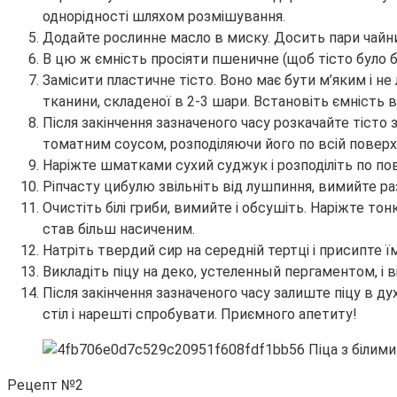
однорідності шляхом розмішування.
Додайте рослинне масло в миску. Досить пари чайн
В цю ж ємність просіяти пшеничне (щоб тісто було 
Замісити пластичне тісто. Воно має бути м’яким і не
тканини, складеної в 2-3 шари. Встановіть ємність в
Після закінчення зазначеного часу розкачайте тіст
томатним соусом, розподіляючи його по всій поверхн
Наріжте шматками сухий суджук і розподіліть по по
Ріпчасту цибулю звільніть від лушпиння, вимийте раз
Очистіть білі гриби, вимийте і обсушіть. Наріжте т
став більш насиченим.
Натріть твердий сир на середній тертці і присипте ї
Викладіть піцу на деко, устеленный пергаментом, і в
Після закінчення зазначеного часу залиште піцу в ду
стіл і нарешті спробувати. Приємного апетиту!
Рецепт №2