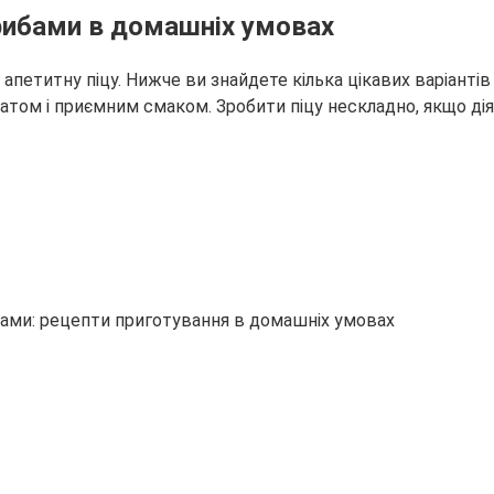
грибами в домашніх умовах
апетитну піцу. Нижче ви знайдете кілька цікавих варіанті
том і приємним смаком. Зробити піцу нескладно, якщо діяти