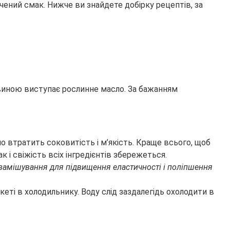
ичений смак. Нижче ви знайдете добірку рецептів, за
овиною виступає рослинне масло. За бажанням
о втратить соковитість і м’якість. Краще всього, щоб
і свіжість всіх інгредієнтів збережеться.
і замішування для підвищення еластичності і поліпшення
кеті в холодильнику. Воду слід заздалегідь охолодити в