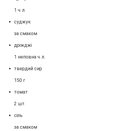
1 ч. л.
суджук
за смаком
дріжджі
1 неповна ч. л.
твердий сир
150 г
томат
2 шт.
сіль
за смаком