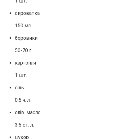
1 шт.
сироватка
150 мл
боровики
50-70 г
картопля
1 шт.
сіль
0,5 ч. л.
олів. масло
3,5 ст. л.
цукор