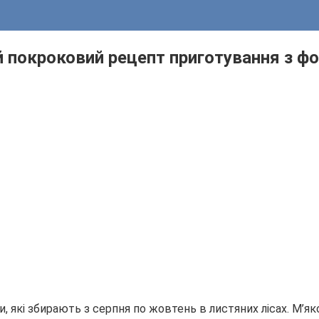
й покроковий рецепт приготування з ф
 які збирають з серпня по жовтень в листяних лісах. М’яко