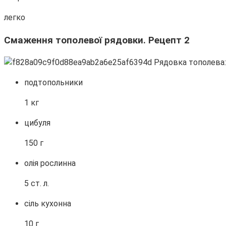
легко
Смаження тополевої рядовки. Рецепт 2
подтопольники
1 кг
цибуля
150 г
олія рослинна
5 ст. л.
сіль кухонна
10 г