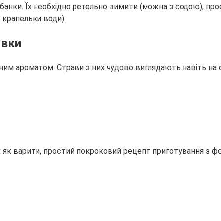
анки. Їх необхідно ретельно вимити (можна з содою), прос
ь крапельки води).
овки
им ароматом. Страви з них чудово виглядають навіть на 