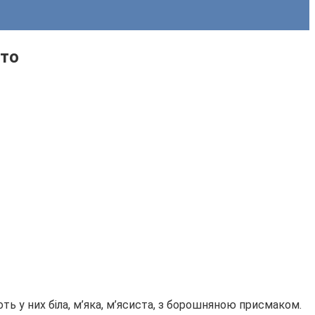
ото
ть у них біла, м’яка, м’ясиста, з борошняною присмаком.