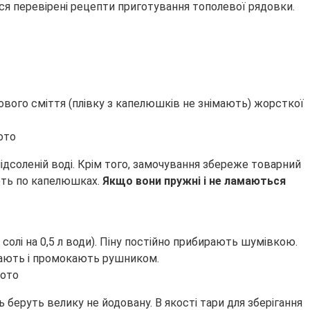
ся перевірені рецепти приготування тополевої рядовки.
сового сміття (плівку з капелюшків не знімають) жорсткої
підсоленій воді. Крім того, замочування збереже товарний
ають по капелюшках.
Якщо вони пружні і не ламаються
 солі на 0,5 л води). Піну постійно прибирають шумівкою.
мивають і промокають рушником.
ь беруть велику не йодовану. В якості тари для зберігання