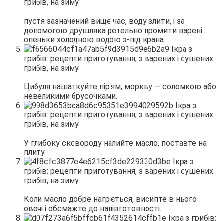
пустя зазначений вище час, воду злити, і за
допомогою друшляка ретельно промити варені
опеньки холодною водою з-під крана.
Цибуля нашаткуйте пір’ям, моркву — соломкою або
невеликими брусочками.
У глибоку сковороду налийте масло, поставте на
плиту.
Коли масло добре нагріється, висипте в нього
овочі і обсмажте до напівготовності.