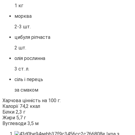
1 кг
морква
2-3 шт.
цибуля ріпчаста
2 шт.
олія рослинна
3 ст. л.
сіль і перець
за смаком
Харчова цінність на 100 г:
Калорії 74,2 ккал
Білки 2,3 г
Жири 5,7 г
Вуглеводи 3,5 м