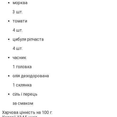
морква
3 шт.
томати
4 шт.
цибуля ріпчаста
4 шт.
часник
1 головка
олія дезодорована
1 склянка
сіль і перець
за смаком
Харчова цінність на 100 г: