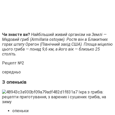
Чи знаєте ви?
Найбільший живий організм на Землі —
Медовий гриб (Armillaria ostoyae). Росте він в Блакитних
горах штату Орегон (Північний захід США). Площа міцелію
цього гриба — понад 9,6 км, а його вік — близько 25
століть.
Рецепт №2
середньо
З опеньків
опеньки