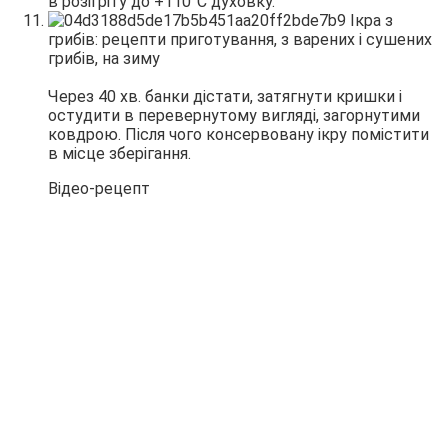
в розігріту до +110°С духовку.
Через 40 хв. банки дістати, затягнути кришки і
остудити в перевернутому вигляді, загорнутими
ковдрою. Після чого консервовану ікру помістити
в місце зберігання.
Відео-рецепт