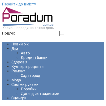
Перейти до вмісту
Пошук:
Новий рік
Дім
Авто
Кредит і банки
Здоров’я
Кулінарні рецепти
Ремонт
Сад і город
Мода
Своїми руками
Поробки
Догляд за тваринами
Сценарії