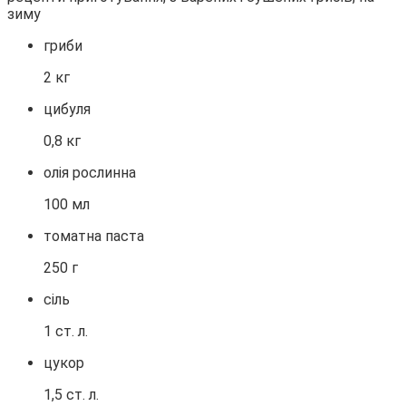
гриби
2 кг
цибуля
0,8 кг
олія рослинна
100 мл
томатна паста
250 г
сіль
1 ст. л.
цукор
1,5 ст. л.