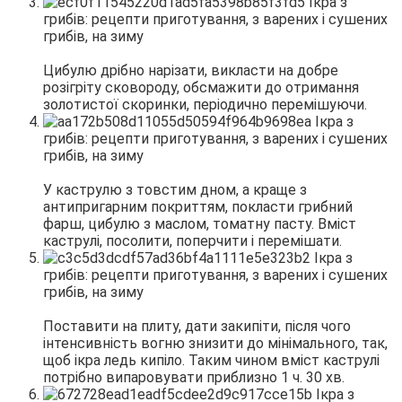
Цибулю дрібно нарізати, викласти на добре
розігріту сковороду, обсмажити до отримання
золотистої скоринки, періодично перемішуючи.
У каструлю з товстим дном, а краще з
антипригарним покриттям, покласти грибний
фарш, цибулю з маслом, томатну пасту. Вміст
каструлі, посолити, поперчити і перемішати.
Поставити на плиту, дати закипіти, після чого
інтенсивність вогню знизити до мінімального, так,
щоб ікра ледь кипіло. Таким чином вміст каструлі
потрібно випаровувати приблизно 1 ч. 30 хв.