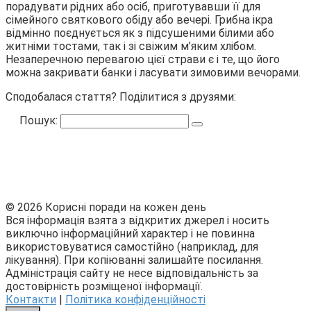
порадувати рідних або осіб, приготувавши її для
сімейного святкового обіду або вечері. Грибна ікра
відмінно поєднується як з підсушеними білими або
житніми тостами, так і зі свіжим м’яким хлібом.
Незаперечною перевагою цієї страви є і те, що його
можна закривати банки і ласувати зимовими вечорами.
Сподобалася стаття? Поділитися з друзями:
Пошук:
© 2026 Корисні поради на кожен день
Вся інформація взята з відкритих джерел і носить
виключно інформаційний характер і не повинна
використовуватися самостійно (наприклад, для
лікування). При копіюванні залишайте посилання.
Адміністрація сайту не несе відповідальність за
достовірність розміщеної інформації.
Контакти
|
Політика конфіденційності