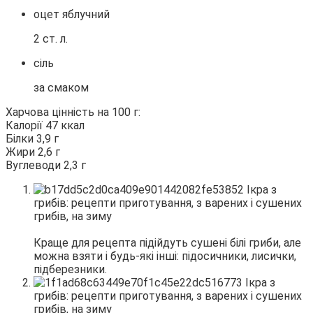
оцет яблучний
2 ст. л.
сіль
за смаком
Харчова цінність на 100 г:
Калорії 47 ккал
Білки 3,9 г
Жири 2,6 г
Вуглеводи 2,3 г
Краще для рецепта підійдуть сушені білі гриби, але
можна взяти і будь-які інші: підосичники, лисички,
підберезники.