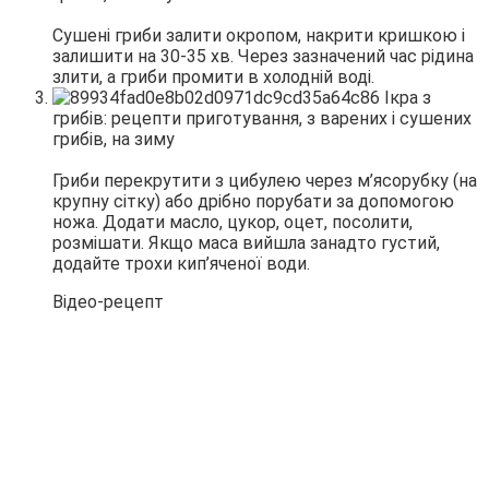
Сушені гриби залити окропом, накрити кришкою і
залишити на 30-35 хв. Через зазначений час рідина
злити, а гриби промити в холодній воді.
Гриби перекрутити з цибулею через м’ясорубку (на
крупну сітку) або дрібно порубати за допомогою
ножа. Додати масло, цукор, оцет, посолити,
розмішати. Якщо маса вийшла занадто густий,
додайте трохи кип’яченої води.
Відео-рецепт