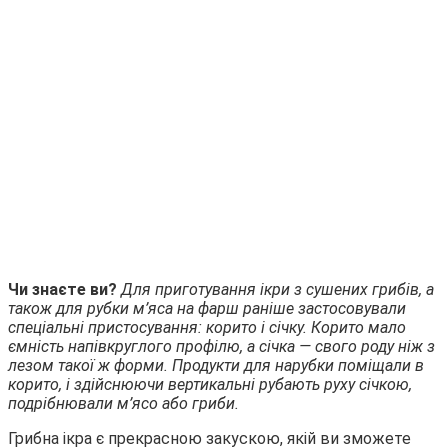
Чи знаєте ви?
Для приготування ікри з сушених грибів, а
також для рубки м’яса на фарш раніше застосовували
спеціальні пристосування: корито і січку. Корито мало
ємність напівкруглого профілю, а січка — свого роду ніж з
лезом такої ж форми. Продукти для нарубки поміщали в
корито, і здійснюючи вертикальні рубають руху січкою,
подрібнювали м’ясо або гриби.
Грибна ікра є прекрасною закускою, якій ви зможете