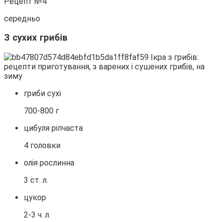
Рецепт №4
середньо
З сухих грибів
гриби сухі
700-800 г
цибуля ріпчаста
4 головки
олія рослинна
3 ст. л.
цукор
2-3 ч. л.