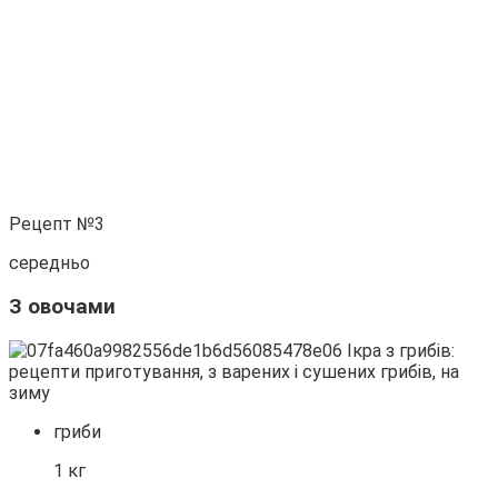
Рецепт №3
середньо
З овочами
гриби
1 кг